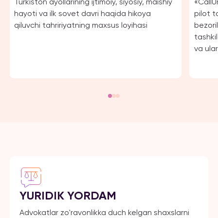
Turkiston ayollarining ijtimoiy, siyosiy, maishiy
«CallU
hayoti va ilk sovet davri haqida hikoya
pilot 
qiluvchi tahririyatning maxsus loyihasi
bezori
tashki
va ular
maqsad
tilida
holda, 
YURIDIK YORDAM
Advokatlar zo'ravonlikka duch kelgan shaxslarni