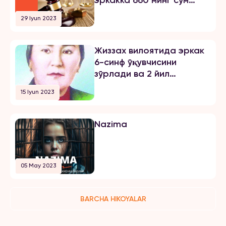
жарима тайинлади
29 Iyun 2023
Жиззах вилоятида эркак
6-синф ўқувчисини
зўрлади ва 2 йил
озодликни чеклаш
15 Iyun 2023
жазосини олди
Nazima
05 May 2023
BARCHA HIKOYALAR