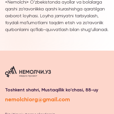
«Nemolchi»
O’zbekistonda
ayollar
va
bolalarga
qarshi
zo’ravonlikka
qarshi
kurashishga
qaratilgan
axborot
loyihasi
.
Loyiha
jamiyatni
tarbiyalash
,
foydali
ma’lumotlarni
taqdim
etish
va
zo’ravonlik
qurbonlarini
qo’llab-
quvvatlash
bilan
shug’ullanadi
.
Toshkent shahri, Mustaqillik ko‘chasi, 88-uy
nemolchiorg@gmail.com