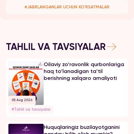
#JABRLANGANLAR UCHUN KO'RSATMALAR
TAHLIL VA TAVSIYALAR
Oilaviy zo‘ravonlik qurbonlariga
haq to‘lanadigan ta’til
berishning xalqaro amaliyoti
05 Avg 2026
#Tahlil va tavsiyalar
Huquqlaringiz buzilayotganini
qanday bilib olish mumkin?