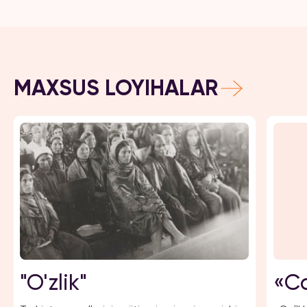
MAXSUS LOYIHALAR
"O'zlik"
«Ca