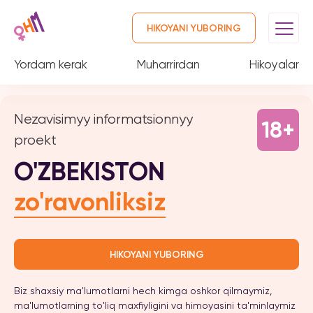
HIKOYANI YUBORING
Yordam kerak
Muharrirdan
Hikoyalar
Nezavisimyy informatsionnyy
18+
proekt
O'ZBEKISTON
zo'ravonliksiz
HIKOYANI YUBORING
Biz shaxsiy ma'lumotlarni hech kimga oshkor qilmaymiz,
ma'lumotlarning to'liq maxfiyligini va himoyasini ta'minlaymiz