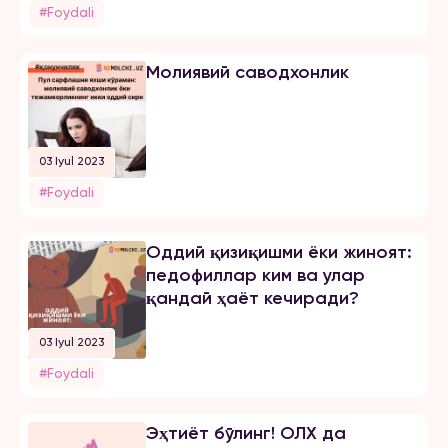
#Foydali
Молиявий саводхонлик
03 Iyul 2023
#Foydali
Оддий қизиқишми ёки жиноят:
педофиллар ким ва улар
қандай ҳаёт кечиради?
03 Iyul 2023
#Foydali
Эҳтиёт бўлинг! ОЛХ да