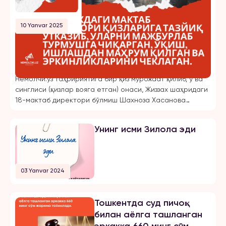
10 Yanvar 2025
Жиззахдаги мактаб директори қизларига
тазйиқ ўтказиб, уларни мажбурлаб
турмушга чиқарган, ўқиш, ишлашдан
маҳрум қилган ва эркинликларини
Немолчи.уз таҳририятига бир қиз мурожаат қилиб, у ва
чеклаган.
синглиси (қизлар вояга етган) онаси, Жиззах шаҳридаги
18-мактаб директори бўлмиш Шахноза Хасанова
томонидан бир неча бор зўравонлик ва тазйиққа
учрашганини маълум қилди. Қуйида опа-сингиллардан
Унинг исми Зилола эди
бирининг хабарини эълон қиламиз: «3 йилдан буён
Тошкент шаҳрида ҳам ўқиб, ҳам ишлайман. 2024 йил 31
октябрь куни мени умуман норози бўлган йигитга […]
03 Yanvar 2024
Тошкентда суд пичоқ
билан аёлга ташланган
эркакка 660 минг сўм