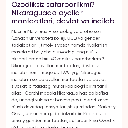
Ozodliksiz safarbarlikmi?
Nikaraguada ayollar
manfaatlari, davlat va inqilob
Maxine Molyneux — sotsiologiya professori
(London universiteti kolleji, UCL) va gender
tadqiqotlari, ijtimoiy siyosat hamda rivojlanish
masalalari bo‘yicha dunyodagi eng nufuzli
ekspertlardan biri. «Ozodliksiz safarbarlikmi?
Nikaraguada ayollar manfaatlari, davlat va
inqilob» nomli maqolasi 1979-yilgi Nikaragua
inqilobi misolida ayollar manfaatlari va davlat
siyosati o‘rtasidagi murakkab bog‘liqlikni tahlil
qiladi. Garchi maqola Nikaragua haqida bo‘lsa-
da, undagi xulosalar barcha post-avtoritar va
o‘tish davridagi jamiyatlar (shu jumladan, Markaziy
Osiyo) uchun ham juda dolzarbdir. Kalit so‘zlar:
amaliy gender manfaatlari; safarbarlik va Ozodlik
o‘rtasidagi farq; davlat feminizmi