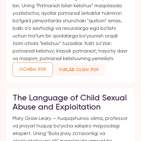
biri. Uning "Patriarxat bilan kelishuv" maqolasida
yozilishicha, ayollar patriarxal (erkaklar hukmron
bo‘lgan) jamiyatlarda shunchaki "qurbon" emas,
balki o‘z xavfsizligi va resurslarga ega bo‘lishi
uchun ma’lum bir qoidalarga bo‘ysunish orqali
tizim ichida "kelishuv" tuzadilar. Kalit so‘zlar:
patriarxal kelishuv; klassik patriarxat; hayotiy davr
va maqom; patriarxal kelishuvning yemirilishi
OCHISH .PDF
YUKLAB OLISH .PDF
The Language of Child Sexual
Abuse and Exploitation
Mary Graw Leary — huquqshunos olima, professor
va jinoyat huquqi bo‘yicha xalqaro miqyosdagi
ekspert. Uning "Bola jinsiy zo‘ravonligi va
ekspluatatsiyasi tili" maqolasida jamiyatda,