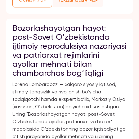
OCHISH .PDF
YUKLAB OLISH .PDF
Bozorlashayotgan hayot:
post-Sovet O‘zbekistonda
ijtimoiy reproduksiya nazariyasi
va patriarxat rejimlarini
ayollar mehnati bilan
chambarchas bog‘liqligi
Lorena Lombardozzi — xalqaro siyosiy iqtisod,
ijtimoiy tengsizlik va rivojlanish bo‘yicha
tadqiqotchi hamda ekspert bo‘lib, Markaziy Osiyo
(xususan, O‘zbekiston) bo‘yicha ixtisoslashgan.
Uning "Bozorlashayotgan hayot: post-Sovet
O‘zbekistonida ayollar, patriarxat va bozor"
maqolasida O‘zbekistonning bozor iqtisodiyotiga
o‘tish jarayonida ayollar mehnati va ularning