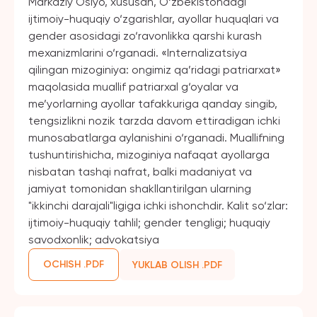
Markaziy Osiyo, xususan, O‘zbekistondagi
ijtimoiy-huquqiy o‘zgarishlar, ayollar huquqlari va
gender asosidagi zo‘ravonlikka qarshi kurash
mexanizmlarini o‘rganadi. «Internalizatsiya
qilingan mizoginiya: ongimiz qa’ridagi patriarxat»
maqolasida muallif patriarxal g‘oyalar va
me’yorlarning ayollar tafakkuriga qanday singib,
tengsizlikni nozik tarzda davom ettiradigan ichki
munosabatlarga aylanishini o‘rganadi. Muallifning
tushuntirishicha, mizoginiya nafaqat ayollarga
nisbatan tashqi nafrat, balki madaniyat va
jamiyat tomonidan shakllantirilgan ularning
"ikkinchi darajali"ligiga ichki ishonchdir. Kalit so‘zlar:
ijtimoiy-huquqiy tahlil; gender tengligi; huquqiy
savodxonlik; advokatsiya
OCHISH .PDF
YUKLAB OLISH .PDF