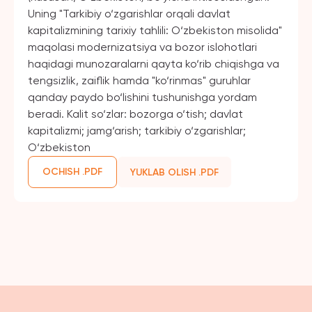
Uning "Tarkibiy o‘zgarishlar orqali davlat
kapitalizmining tarixiy tahlili: O‘zbekiston misolida"
maqolasi modernizatsiya va bozor islohotlari
haqidagi munozaralarni qayta ko‘rib chiqishga va
tengsizlik, zaiflik hamda "ko‘rinmas" guruhlar
qanday paydo bo‘lishini tushunishga yordam
beradi. Kalit so‘zlar: bozorga o‘tish; davlat
kapitalizmi; jamg‘arish; tarkibiy o‘zgarishlar;
O‘zbekiston
OCHISH .PDF
YUKLAB OLISH .PDF