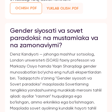
OCHISH .PDF
YUKLAB OLISH .PDF
Gender siyosati va sovet
paradoksi: na mustamlaka va
na zamonaviymi?
Deniz Kandiyoti — jahonga mashhur sotsiolog,
London universiteti (SOAS) faxriy professori va
Markaziy Osiyo hamda Yaqin Sharqdagi gender
munosabatlari bo‘yicha eng nufuzli ekspertlardan
biri. Tadqiqotchi o‘zining "Gender siyosati va
Sovet paradoksi" maqolasida Sovetlarning
tenglikka yondashuvining murakkab merosini tahlil
qiladi: ayollar "rasman" huquqlarga ega
bo‘lishgan, ammo erkinlikka ega bo‘lishmagan.
Maqolada sovet ayolining kundalik hayoti tahlil