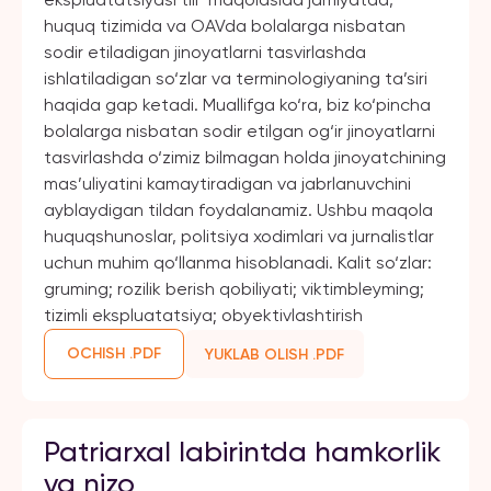
huquq tizimida va OAVda bolalarga nisbatan
sodir etiladigan jinoyatlarni tasvirlashda
ishlatiladigan so‘zlar va terminologiyaning ta’siri
haqida gap ketadi. Muallifga ko‘ra, biz ko‘pincha
bolalarga nisbatan sodir etilgan og‘ir jinoyatlarni
tasvirlashda o‘zimiz bilmagan holda jinoyatchining
mas’uliyatini kamaytiradigan va jabrlanuvchini
ayblaydigan tildan foydalanamiz. Ushbu maqola
huquqshunoslar, politsiya xodimlari va jurnalistlar
uchun muhim qo‘llanma hisoblanadi. Kalit so‘zlar:
gruming; rozilik berish qobiliyati; viktimbleyming;
tizimli ekspluatatsiya; obyektivlashtirish
OCHISH .PDF
YUKLAB OLISH .PDF
Patriarxal labirintda hamkorlik
va nizo