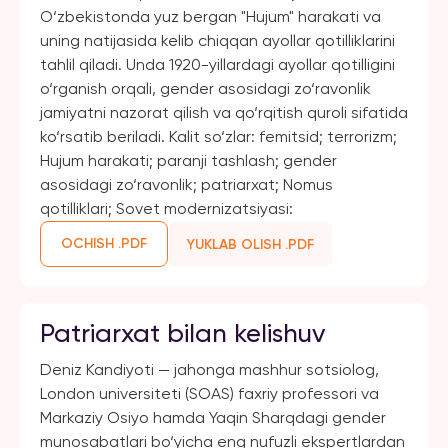
O‘zbekistonda yuz bergan "Hujum" harakati va
uning natijasida kelib chiqqan ayollar qotilliklarini
tahlil qiladi. Unda 1920-yillardagi ayollar qotilligini
o‘rganish orqali, gender asosidagi zo‘ravonlik
jamiyatni nazorat qilish va qo‘rqitish quroli sifatida
ko‘rsatib beriladi. Kalit so‘zlar: femitsid; terrorizm;
Hujum harakati; paranji tashlash; gender
asosidagi zo‘ravonlik; patriarxat; Nomus
qotilliklari; Sovet modernizatsiyasi:
OCHISH .PDF
YUKLAB OLISH .PDF
Patriarxat bilan kelishuv
Deniz Kandiyoti — jahonga mashhur sotsiolog,
London universiteti (SOAS) faxriy professori va
Markaziy Osiyo hamda Yaqin Sharqdagi gender
munosabatlari bo‘yicha eng nufuzli ekspertlardan