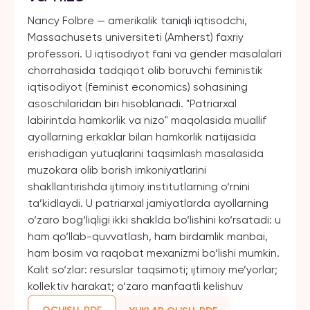
Nancy Folbre — amerikalik taniqli iqtisodchi,
Massachusets universiteti (Amherst) faxriy
professori. U iqtisodiyot fani va gender masalalari
chorrahasida tadqiqot olib boruvchi feministik
iqtisodiyot (feminist economics) sohasining
asoschilaridan biri hisoblanadi. "Patriarxal
labirintda hamkorlik va nizo" maqolasida muallif
ayollarning erkaklar bilan hamkorlik natijasida
erishadigan yutuqlarini taqsimlash masalasida
muzokara olib borish imkoniyatlarini
shakllantirishda ijtimoiy institutlarning o‘rnini
ta’kidlaydi. U patriarxal jamiyatlarda ayollarning
o‘zaro bog‘liqligi ikki shaklda bo‘lishini ko‘rsatadi: u
ham qo‘llab-quvvatlash, ham birdamlik manbai,
ham bosim va raqobat mexanizmi bo‘lishi mumkin.
Kalit so‘zlar: resurslar taqsimoti; ijtimoiy me’yorlar;
kollektiv harakat; o‘zaro manfaatli kelishuv