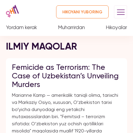
HIKOYANI YUBORING
Yordam kerak
Muharrirdan
Hikoyalar
ILMIY MAQOLAR
Femicide as Terrorism: The
Case of Uzbekistan’s Unveiling
Murders
Marianne Kamp — amerikalik taniqli olima, tarixchi
va Markaziy Osiyo, xususan, O‘zbekiston tarixi
bo‘yicha dunyodagi eng yetakchi
mutaxassislardan biri. "Femitsid – terrorizm
sifatida: O‘zbekiston yuz ochish qotilliklari
misolida" maqolasida muallif 1920-yillarda