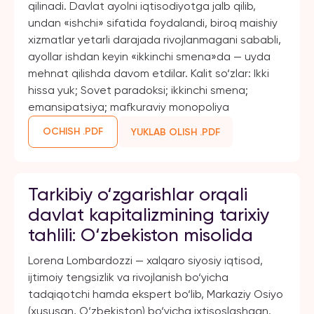
qilinadi. Davlat ayolni iqtisodiyotga jalb qilib,
undan «ishchi» sifatida foydalandi, biroq maishiy
xizmatlar yetarli darajada rivojlanmagani sababli,
ayollar ishdan keyin «ikkinchi smena»da — uyda
mehnat qilishda davom etdilar. Kalit so‘zlar: Ikki
hissa yuk; Sovet paradoksi; ikkinchi smena;
emansipatsiya; mafkuraviy monopoliya
OCHISH .PDF
YUKLAB OLISH .PDF
Tarkibiy o‘zgarishlar orqali
davlat kapitalizmining tarixiy
tahlili: O‘zbekiston misolida
Lorena Lombardozzi — xalqaro siyosiy iqtisod,
ijtimoiy tengsizlik va rivojlanish bo‘yicha
tadqiqotchi hamda ekspert bo‘lib, Markaziy Osiyo
(xususan, O‘zbekiston) bo‘yicha ixtisoslashgan.