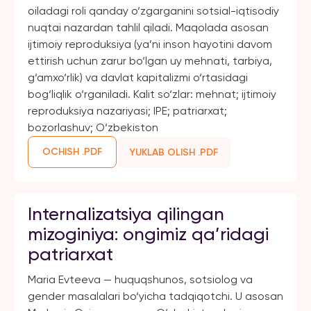
oiladagi roli qanday o‘zgarganini sotsial-iqtisodiy
nuqtai nazardan tahlil qiladi. Maqolada asosan
ijtimoiy reproduksiya (ya’ni inson hayotini davom
ettirish uchun zarur bo‘lgan uy mehnati, tarbiya,
g‘amxo‘rlik) va davlat kapitalizmi o‘rtasidagi
bog‘liqlik o‘rganiladi. Kalit so‘zlar: mehnat; ijtimoiy
reproduksiya nazariyasi; IPE; patriarxat;
bozorlashuv; O‘zbekiston
OCHISH .PDF
YUKLAB OLISH .PDF
Internalizatsiya qilingan
mizoginiya: ongimiz qa’ridagi
patriarxat
Maria Evteeva — huquqshunos, sotsiolog va
gender masalalari bo‘yicha tadqiqotchi. U asosan