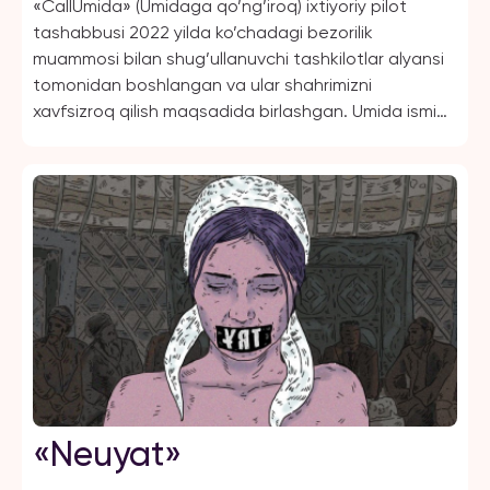
«CallUmida» (Umidaga qo’ng’iroq) ixtiyoriy pilot
tashabbusi 2022 yilda ko’chadagi bezorilik
muammosi bilan shug’ullanuvchi tashkilotlar alyansi
tomonidan boshlangan va ular shahrimizni
xavfsizroq qilish maqsadida birlashgan. Umida ismi
o’zbek tilidan «Umid» deb tarjima qilingan. Bunday
holda, ta’qib qurboni xavfsizlikka umid qiladi.
«Neuyat»