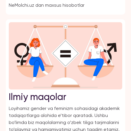
NeMolchi.uz dan maxsus hisobotlar
Ilmiy maqolar
Loyihamiz gender va feminizm sohasidagi akademik
tadqiqotlarga alohida e’tibor qaratadi. Ushbu
bo’limda biz maqolalarning o’zbek tiliga tarjimalarini
to’playmiz va hamjamiyatimiz uchun taqdim etamiz.