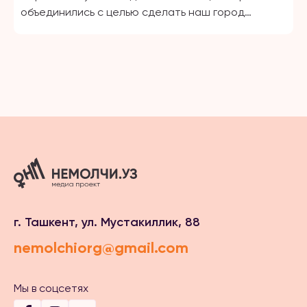
объединились с целью сделать наш город
безопаснее. Имя Умида переводится с узбекского
как «Надежда». В данном случае жертва
домогательства обретает надежду
на безопасность.
г. Ташкент, ул. Мустакиллик, 88
nemolchiorg@gmail.com
Мы в соцсетях