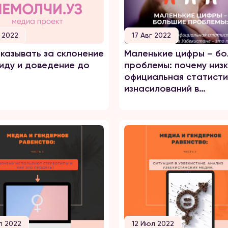
г 2022
17 Авг 2022
аказывать за склонение
Маленькие цифры – б
циду и доведение до
проблемы: почему низ
официальная статисти
изнасилований в
Узбекистане – это пло
л 2022
12 Июл 2022