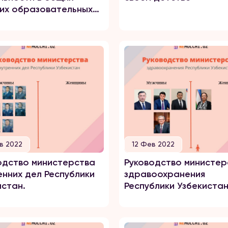
их образовательных
дениях лиц,
екавшихся к
ственности за
шение
воправных деяний в
ении детей
в 2022
12 Фев 2022
одство министерства
Руководство министер
енних дел Республики
здравоохранения
истан.
Республики Узбекистан