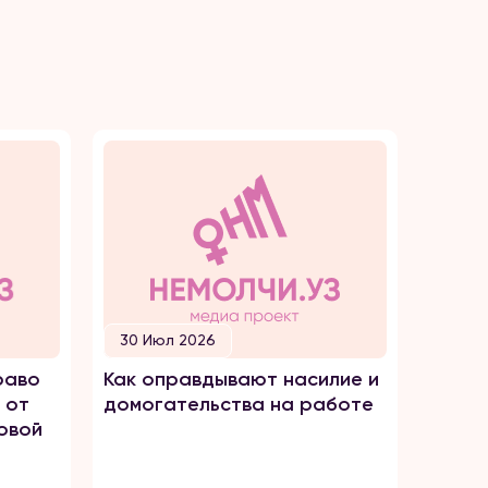
30 Июл 2026
30 И
раво
Как оправдывают насилие и
ПРОС
 от
домогательства на работе
ТОРГ
овой