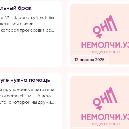
вался несколько лет,
льный брак
встречались почти 5 лет и
елал предложение. Мы […]
 №1. Здравствуйте. Я бы
делиться с вами
 которая происходит со
о сейчас. Примерно
зад знакомая нашей
рез своих друзей, нашла
потенциальных сватов. Мы
12 апреля 2025
ей, можно сказать, из
гиона, с общими корнями
каком-то смысле дальние
уге нужна помощь
ики. Эта женщина
а меня той семье, […]
йте, уважаемые читатели
ки nemolchi.uz. ⠀ У меня
уга, с которой мы дружим
 — ещё с техникума. Она
авно, но за всё это время,
ы общаемся, я ни разу не
её глазах настоящего