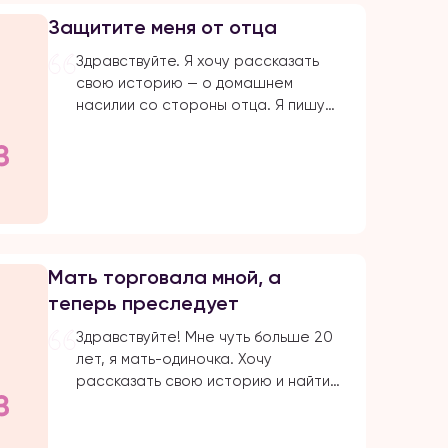
прикрывают религией. Мол, это для
Защитите меня от отца
нашего блага. Однако, этого блага
совершенно нет […]
Здравствуйте. Я хочу рассказать
свою историю — о домашнем
насилии со стороны отца. Я пишу
это заявление, потому что больше
не могу терпеть. На протяжении
многих лет я подвергалась
физическому и моральному насилию
со стороны родных. ⠀ С детства мы
жили в страхе перед отцом. Он
часто выпивал и избивал маму. Она
Мать торговала мной, а
всю жизнь терпела […]
теперь преследует
Здравствуйте! Мне чуть больше 20
лет, я мать-одиночка. Хочу
рассказать свою историю и найти
поддержку общества, а также
попросить помощи и защиты. ⠀ Всё
началось, когда мне было 15–16 лет.