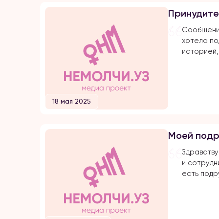
меня доби
Принудите
затем мы 
он мне сд
Сообщение
хотела по
историей,
мной прям
неделю на
семьи, че
для меня 
18 мая 2025
с той семь
одного ре
— даже в 
Моей подр
родственн
расхвалил
Здравству
и сотрудни
есть подр
много лет
замужем д
сколько м
видела в 