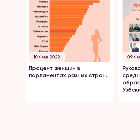
10 Фев 2022
09 Фе
Процент женщин в
Руков
парламентах разных стран.
средн
образ
Узбек