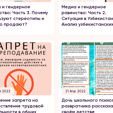
 и гендерное
Медиа и гендерное
ство: Часть 3. Почему
равенство: Часть 2.
ьзуют стереотипы и
Ситуация в Узбекистан
то продают?
Анализ узбекистански
медиа.
й 2022
21 Апр 2022
ение запрета на
Дочь школьного психо
ствление трудовой
развратника рассказа
льности в общих
своём детстве