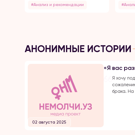
#Анализ и рекомендации
#Анал
АНОНИМНЫЕ ИСТОРИИ
«Я вас раз
Я хочу под
сожалению
брака. На
протяжени
подвергаю
оскорблен
убийстве 
02 августа 2025
Расскажу 
замуж по 