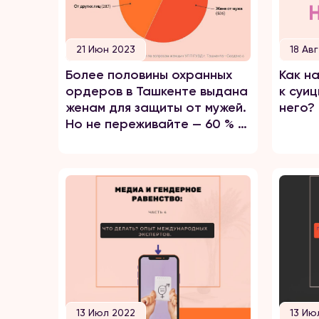
21 Июн 2023
18 Ав
Более половины охранных
Как н
ордеров в Ташкенте выдана
к суи
женам для защиты от мужей.
него?
Но не переживайте — 60 % из
них примирились
13 Июл 2022
13 Ию