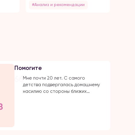
#Анализ и рекомендации
#Без 
Помогите
Мне почти 20 лет. С самого
детства подвергалась домашнему
насилию со стороны близких
родствеников: бабушка, папа, брат,
дядя. Было очень много плохих
событий, когда меня сильно избивал
папа. Даже не знаю с чего начать.
Самое страшное и обидное, они
абсолютно все свои действия