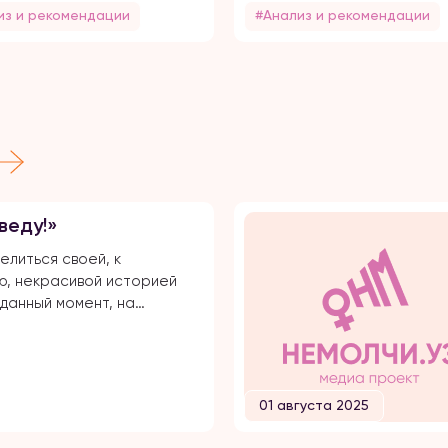
из и рекомендации
#Анализ и рекомендации
веду!»
елиться своей, к
, некрасивой историей
 данный момент, на
и долгого времени, я
сь публичной травле,
иям и обвинениям в
брата своего супруга.
01 августа 2025
все с начала… Я вышла
большой любви. Супруг