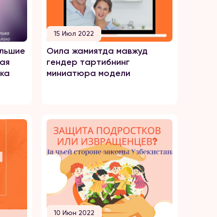
15 Июл 2022
ольшие
Оила жамиятда мавжуд
кая
гендер тартибнинг
ка
миниатюра модели
хо?
10 Июн 2022