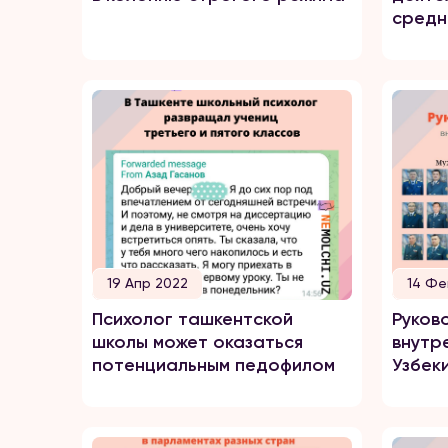
средн
учреж
привл
ответ
совер
проти
отнош
19 Апр 2022
14 Фе
Психолог ташкентской
Руков
школы может оказаться
внутр
потенциальным педофилом
Узбек