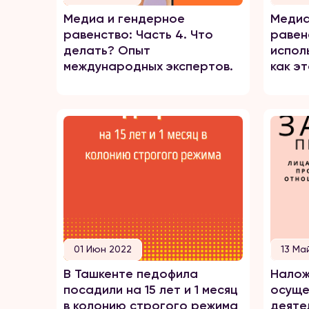
Медиа и гендерное
Медиа
равенство: Часть 4. Что
равен
делать? Опыт
испол
международных экспертов.
как э
01 Июн 2022
13 Ма
В Ташкенте педофила
Налож
посадили на 15 лет и 1 месяц
осуще
в колонию строгого режима
деяте