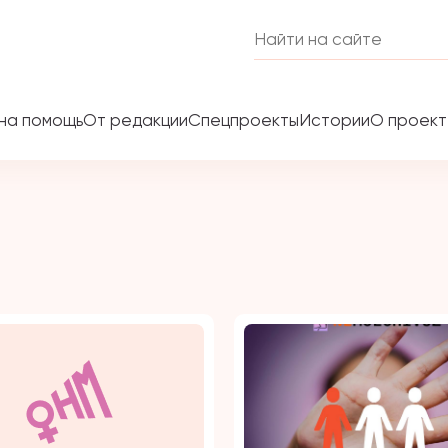
на помощь
От редакции
Спецпроекты
Истории
О проек