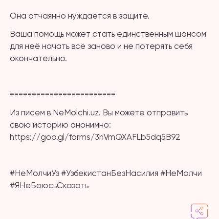
Она отчаянно нуждается в защите.
Ваша помощь может стать единственным шансом
для неё начать всё заново и не потерять себя
окончательно.
⠀
========================
Из писем в NeMolchi.uz. Вы можете отправить
свою историю анонимно:
https://goo.gl/forms/3nVmQXAFLb5dq5B92
⠀
#НеМолчиУз #УзбекистанБезНасилия #НеМолчи
#ЯНеБоюсьСказать