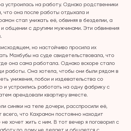
ба устроилась на работу. Однако родственники
я, что она после работы отдыхала и
амон стал унижать её, обвиняя в безделии, а
 и общении с другими мужчинами. Эти обвинения
.
оисходящем, но настойчиво просила их
ать Махбубы на суде свидетельствовала, что
 где она сама работала. Однако вскоре стало
ди работы. Она хотела, чтобы они были рядом в
еть унижения, побои и издевательства со
ю и устроились работать на одну фабрику с
затем арендовали квартиру вместе.
ли синяки на теле дочери, расспросили её,
т всего, что Кахрамон постоянно находит
 не хочет жить с ним. В тот вечер я поговорил с
 работу по дому не делает и общается с