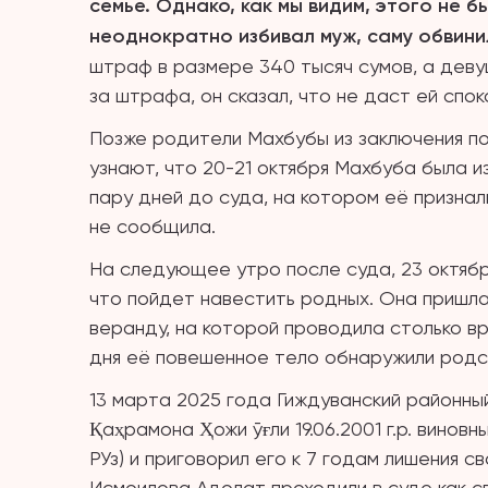
семье. Однако, как мы видим, этого не 
неоднократно избивал муж, саму обвини
штраф в размере 340 тысяч сумов, а девуш
за штрафа, он сказал, что не даст ей спо
Позже родители Махбубы из заключения п
узнают, что 20-21 октября Махбуба была 
пару дней до суда, на котором её признал
не сообщила.
На следующее утро после суда, 23 октябр
что пойдет навестить родных. Она пришла
веранду, на которой проводила столько в
дня её повешенное тело обнаружили родст
13 марта 2025 года Гиждуванский районны
Қаҳрамона Ҳожи ўғли 19.06.2001 г.р. виновн
РУз) и приговорил его к 7 годам лишения с
Исмоилова Адолат проходили в суде как св