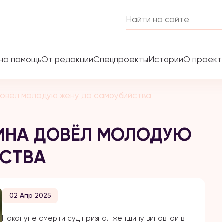
на помощь
От редакции
Спецпроекты
Истории
О проек
довёл молодую жену до самоубийства
ИНА ДОВЁЛ МОЛОДУЮ
ЙСТВА
02 Апр 2025
Накануне смерти суд признал женщину виновной в