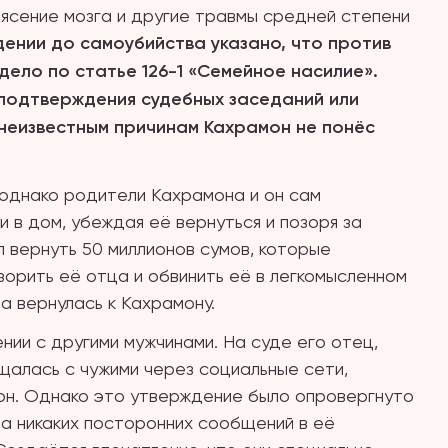
рясение мозга и другие травмы средней степени
дении до самоубийства указано, что против
ело по статье 126-1 «Семейное насилие».
 подтверждения судебных заседаний или
 неизвестным причинам Кахрамон не понёс
 однако родители Кахрамона и он сам
и в дом, убеждая её вернуться и позоря за
л вернуть 50 миллионов сумов, которые
зорить её отца и обвинить её в легкомысленном
а вернулась к Кахрамону.
нии с другими мужчинами. На суде его отец,
бщалась с чужими через социальные сети,
фон. Однако это утверждение было опровергнуто
ла никаких посторонних сообщений в её