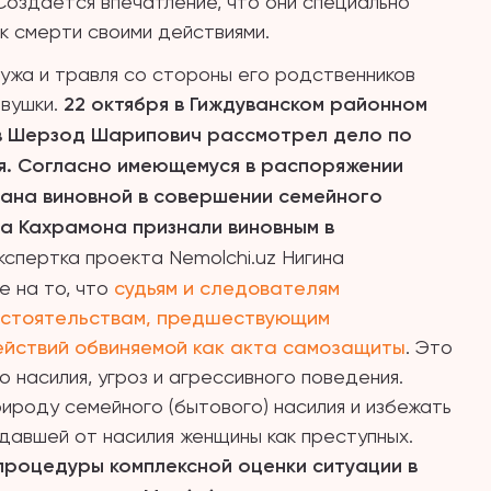
Создаётся впечатление, что они специально
к смерти своими действиями.
ужа и травля со стороны его родственников
евушки.
22 октября в Гиждуванском районном
ов Шерзод Шарипович рассмотрел дело по
ря. Согласно имеющемуся в распоряжении
ана виновной в совершении семейного
, а Кахрамона признали виновным в
спертка проекта Nemolchi.uz Нигина
 на то, что
судьям и следователям
бстоятельствам, предшествующим
ействий обвиняемой как акта самозащиты
. Это
 насилия, угроз и агрессивного поведения.
рироду семейного (бытового) насилия и избежать
давшей от насилия женщины как преступных.
процедуры комплексной оценки ситуации в