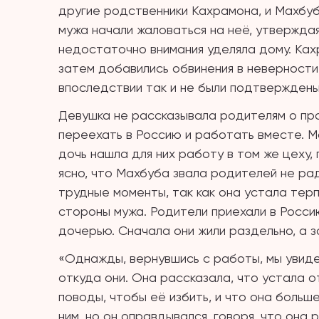
другие родственники Кахрамона, и Махбу
мужа начали жаловаться на неё, утвержда
недостаточно внимания уделяла дому. Кахр
затем добавились обвинения в неверности
впоследствии так и не были подтверждены
Девушка не рассказывала родителям о пр
переехать в Россию и работать вместе. М
дочь нашла для них работу в том же цеху,
ясно, что Махбуба звала родителей не ра
трудные моменты, так как она устала терп
стороны мужа. Родители приехали в Росси
дочерью. Сначала они жили раздельно, а 
«Однажды, вернувшись с работы, мы увиде
откуда они. Она рассказала, что устала о
поводы, чтобы её избить, и что она больше
ним, но он оправдывался, говоря, что она