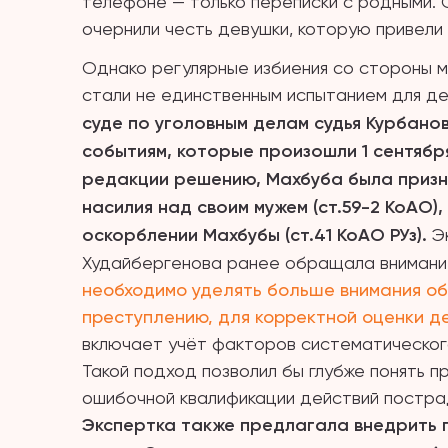
телефоне — только переписки с родными. 
очернили честь девушки, которую привели 
Однако регулярные избиения со стороны м
стали не единственным испытанием для д
суде по уголовным делам судья Курбан
событиям, которые произошли 1 сентяб
редакции решению, Махбуба была призн
насилия над своим мужем (ст.59-2 КоАО)
оскорблении Махбубы (ст.41 КоАО РУз).
Эк
Худайбергенова ранее обращала внимание
необходимо уделять больше внимания о
преступлению, для корректной оценки д
включает учёт факторов систематического
Такой подход позволил бы глубже понять п
ошибочной квалификации действий постра
Экспертка также предлагала внедрить 