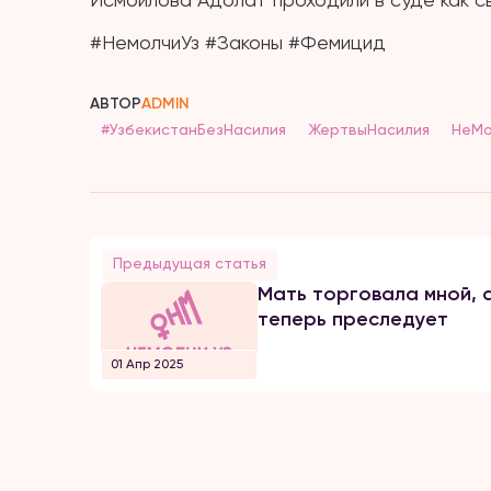
#НемолчиУз #Законы #Фемицид
АВТОР
ADMIN
#УзбекистанБезНасилия
ЖертвыНасилия
НеМо
Предыдущая статья
Мать торговала мной, 
теперь преследует
01 Апр 2025