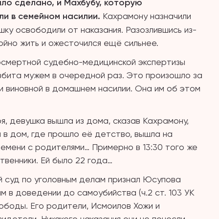
было сделано, и Махбубу, которую
ли в семейном насилии.
Кахрамону назначили
ку освободили от наказания. Разозлившись из-
койно жить и ожесточился ещё сильнее.
осмертной судебно-медицинской экспертизы
избита мужем в очередной раз. Это произошло за
и виновной в домашнем насилии. Она им об этом
я, девушка вышла из дома, сказав Кахрамону,
 в дом, где прошло её детство, вышла на
ремени с родителями… Примерно в 13:30 того же
венники. Ей было 22 года…
й суд по уголовным делам признал Юсупова
ым в доведении до самоубийства (ч.2 ст. 103 УК
вободы. Его родители, Исмоилов Хожи и
идетели. Никакого наказания они не понесли.