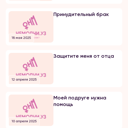
добивался несколько лет, затем
мы встречались почти 5 лет и он
мне сделал предложение. Мы […]
Принудительный брак
18 мая 2025
Защитите меня от отца
12 апреля 2025
Моей подруге нужна
помощь
10 апреля 2025