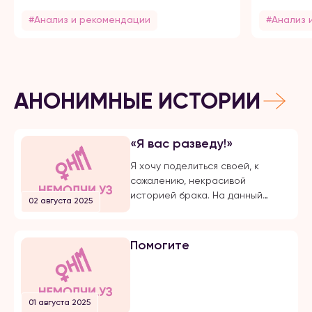
#Анализ и рекомендации
#Анализ 
АНОНИМНЫЕ ИСТОРИИ
«Я вас разведу!»
Я хочу поделиться своей, к
сожалению, некрасивой
историей брака. На данный
02 августа 2025
момент, на протяжении долгого
времени, я подвергаюсь
публичной травле, оскорблениям
Помогите
и обвинениям в убийстве брата
своего супруга. Расскажу все с
начала… Я вышла замуж по
большой любви. Супруг меня
01 августа 2025