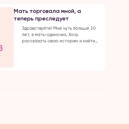
часто выпивал и избивал маму. Она
Мать торговала мной, а
всю жизнь терпела […]
теперь преследует
Здравствуйте! Мне чуть больше 20
лет, я мать-одиночка. Хочу
рассказать свою историю и найти
поддержку общества, а также
попросить помощи и защиты. ⠀ Всё
началось, когда мне было 15–16 лет.
Мои родители развелись, и,
возможно, я стала причиной их
разрыва. Однажды я застала маму
с другим мужчиной. От возмущения и
ревности я рассказала об этом […]