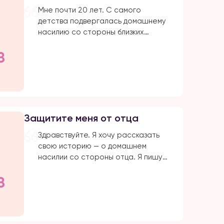
Мне почти 20 лет. С самого
детства подвергалась домашнему
насилию со стороны близких
родствеников: бабушка, папа, брат,
дядя. Было очень много плохих
событий, когда меня сильно избивал
папа. Даже не знаю с чего начать.
Самое страшное и обидное, они
абсолютно все свои действия
прикрывают религией. Мол, это для
Защитите меня от отца
нашего блага. Однако, этого блага
совершенно нет […]
Здравствуйте. Я хочу рассказать
свою историю — о домашнем
насилии со стороны отца. Я пишу
это заявление, потому что больше
не могу терпеть. На протяжении
многих лет я подвергалась
физическому и моральному насилию
со стороны родных. ⠀ С детства мы
жили в страхе перед отцом. Он