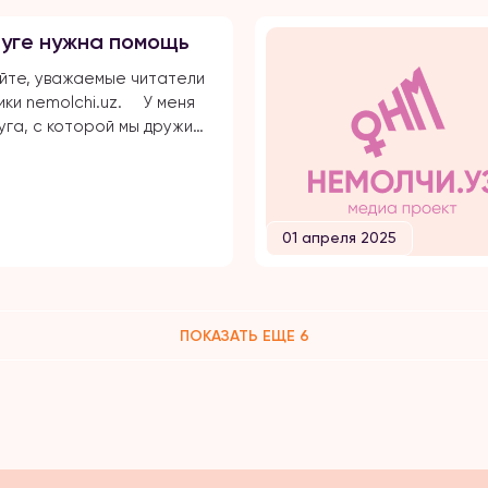
каком-то смысле дальние
уге нужна помощь
ики. Эта женщина
а меня той семье, […]
йте, уважаемые читатели
ки nemolchi.uz. ⠀ У меня
уга, с которой мы дружим
 — ещё с техникума. Она
авно, но за всё это время,
ы общаемся, я ни разу не
её глазах настоящего
01 апреля 2025
С самого начала она
ась словесным унижениям
свекрови — якобы […]
ПОКАЗАТЬ ЕЩЕ 6