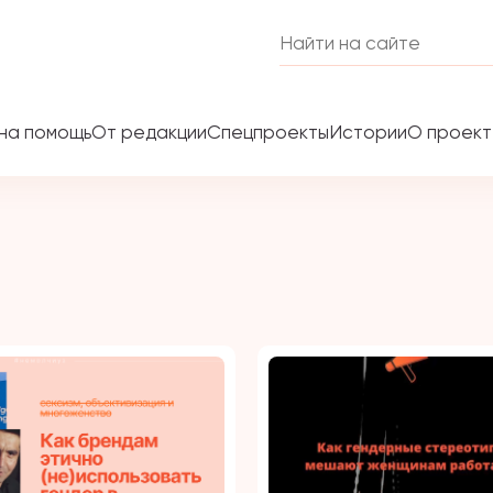
на помощь
От редакции
Спецпроекты
Истории
О проек