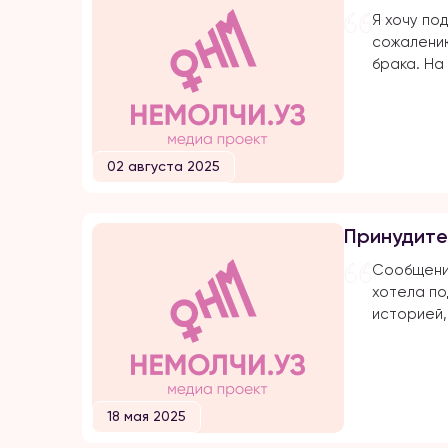
Я хочу под
сожалению
брака. На
протяжени
подвергаю
оскорблен
убийстве 
02 августа 2025
Расскажу 
замуж по 
меня доби
Принудите
затем мы 
он мне сд
Сообщение
хотела по
историей,
мной прям
неделю на
семьи, че
для меня 
18 мая 2025
с той семь
одного ре