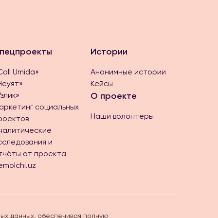
пецпроекты
Истории
Call Umida»
Анонимные истории
Неуят»
Кейсы
Ўзлик»
О проекте
аркетинг социальных
Наши волонтёры
роектов
налитические
сследования и
тчёты от проекта
emolchi.uz
ых данных, обеспечивая полную