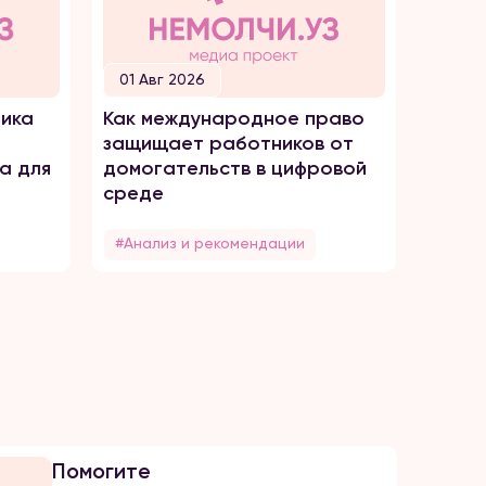
01 Авг 2026
30 И
ика
Как международное право
Как о
защищает работников от
домог
а для
домогательств в цифровой
среде
#Анализ и рекомендации
#Анал
Помогите