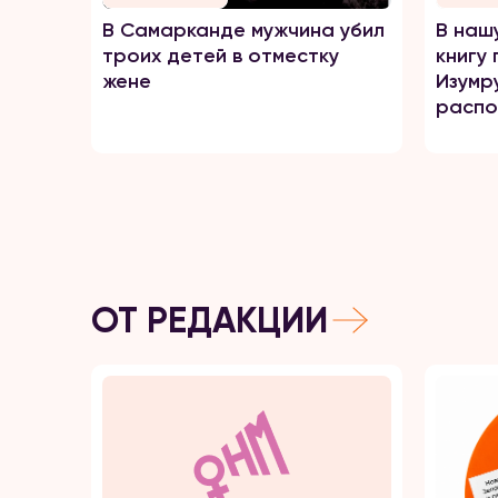
В Самарканде мужчина убил
В наш
троих детей в отместку
книгу
жене
Изумр
распо
выйти
отнош
Худай
книгу
мнени
ОТ РЕДАКЦИИ