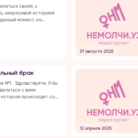
елиться своей, к
, некрасивой историей
 данный момент, на
и долгого времени, я
сь публичной травле,
иям и обвинениям в
брата своего супруга.
01 августа 2025
все с начала… Я вышла
большой любви. Супруг
вался несколько лет,
льный брак
встречались почти 5 лет и
елал предложение. Мы […]
 №1. Здравствуйте. Я бы
делиться с вами
 которая происходит со
о сейчас. Примерно
зад знакомая нашей
рез своих друзей, нашла
потенциальных сватов. Мы
12 апреля 2025
ей, можно сказать, из
гиона, с общими корнями