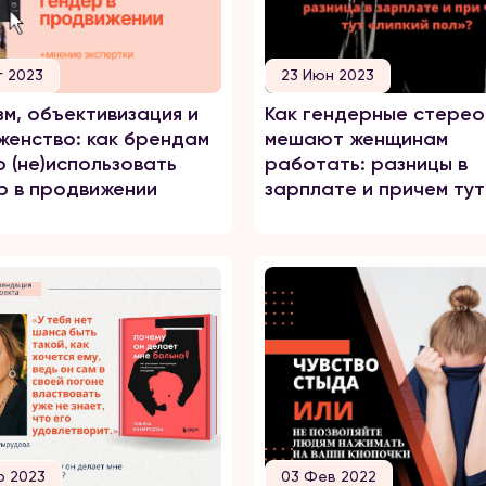
г 2023
23 Июн 2023
зм, объективизация и
Как гендерные стере
женство: как брендам
мешают женщинам
о (не)использовать
работать: разницы в
р в продвижении
зарплате и причем тут
«липкий пол»
р 2023
03 Фев 2022