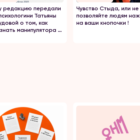
у редакцию передали
Чувство Стыда, или не
 психологини Татьяны
позволяйте людям наж
удовой о том, как
на ваши кнопочки !
знать манипулятора и
 из токсичных
ений? Нигина
бергенова прочла
 и составила своё
е