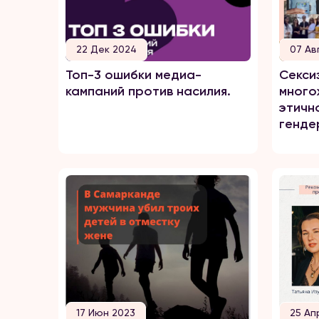
22 Дек 2024
07 Ав
Топ-3 ошибки медиа-
Секси
кампаний против насилия.
много
этичн
генде
17 Июн 2023
25 Ап