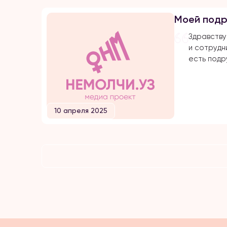
— даже в 
Моей подр
родственн
расхвалил
Здравству
и сотрудни
есть подр
много лет
замужем д
сколько м
видела в 
10 апреля 2025
счастья. 
подвергал
от мужа и 