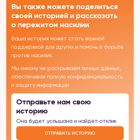
Вы также можете поделиться
своей историей и рассказать
о пережитом насилии
Ваша история может стать важной
поддержкой для других и помочь в борьбе
против насилия.
Мы никому не раскрываем личных данных,
обеспечивая полную конфиденциальность
и защиту информации
Отправьте нам свою
историю
Она будет услышана и найдёт отклик
ОТПРАВИТЬ ИСТОРИЮ