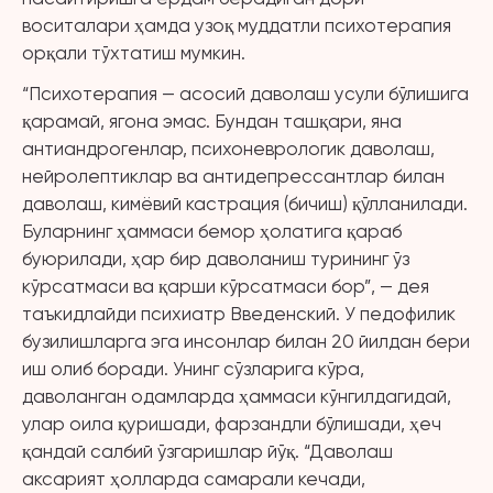
воситалари ҳамда узоқ муддатли психотерапия
орқали тўхтатиш мумкин.
“Психотерапия — асосий даволаш усули бўлишига
қарамай, ягона эмас. Бундан ташқари, яна
антиандрогенлар, психоневрологик даволаш,
нейролептиклар ва антидепрессантлар билан
даволаш, кимёвий кастрация (бичиш) қўлланилади.
Буларнинг ҳаммаси бемор ҳолатига қараб
буюрилади, ҳар бир даволаниш турининг ўз
кўрсатмаси ва қарши кўрсатмаси бор”, — дея
таъкидлайди психиатр Введенский. У педофилик
бузилишларга эга инсонлар билан 20 йилдан бери
иш олиб боради. Унинг сўзларига кўра,
даволанган одамларда ҳаммаси кўнгилдагидай,
улар оила қуришади, фарзандли бўлишади, ҳеч
қандай салбий ўзгаришлар йўқ. “Даволаш
аксарият ҳолларда самарали кечади,