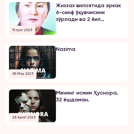
Жиззах вилоятида эркак
6-синф ўқувчисини
зўрлади ва 2 йил
озодликни чеклаш
15 Iyun 2023
жазосини олди
Nazima
05 May 2023
Менинг исмим Ҳуснора,
32 ёшдаман.
28 Aprel 2023