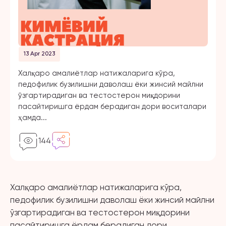
13 Apr 2023
Халқаро амалиётлар натижаларига кўра,
педофилик бузилишни даволаш ёки жинсий майлни
ўзгартирадиган ва тестостерон миқдорини
пасайтиришга ёрдам берадиган дори воситалари
ҳамда...
144
Халқаро амалиётлар натижаларига кўра,
педофилик бузилишни даволаш ёки жинсий майлни
ўзгартирадиган ва тестостерон миқдорини
пасайтиришга ёрдам берадиган дори