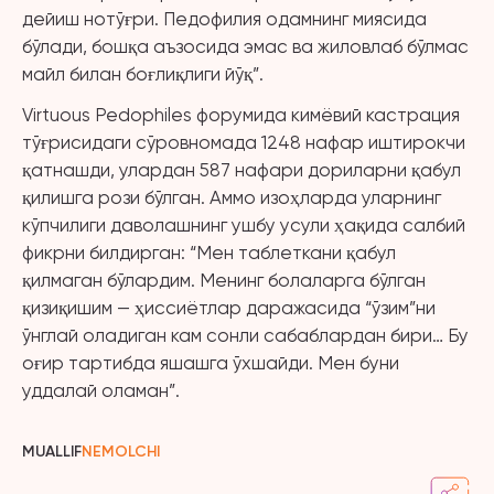
дейиш нотўғри. Педофилия одамнинг миясида
бўлади, бошқа аъзосида эмас ва жиловлаб бўлмас
майл билан боғлиқлиги йўқ”.
Virtuous Pedophiles форумида кимёвий кастрация
тўғрисидаги сўровномада 1248 нафар иштирокчи
қатнашди, улардан 587 нафари дориларни қабул
қилишга рози бўлган. Аммо изоҳларда уларнинг
кўпчилиги даволашнинг ушбу усули ҳақида салбий
фикрни билдирган: “Мен таблеткани қабул
қилмаган бўлардим. Менинг болаларга бўлган
қизиқишим — ҳиссиётлар даражасида “ўзим”ни
ўнглай оладиган кам сонли сабаблардан бири… Бу
оғир тартибда яшашга ўхшайди. Мен буни
уддалай оламан”.
MUALLIF
NEMOLCHI