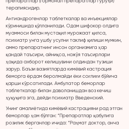
препаратлар (гормонал препаратлар гуруҳи)
терапиясидир.
Антиандрогенлар таблеткалар ва инъекциялар
кўринишида қўлланилади. Одам шифокор олдига
муаммоси билан мустақил мурожаат қилса,
психиатр унга ушбу усулни таклиф қилиши мумкин,
аммо препаратнинг инсон организмига ҳар
қандай таъсири, айниқса, ножўя таъсирлари
ҳақида ахборот келишувини олдиндан тузиши
зарур. Баъзи вазиятларда кимёвий кастрация
беморга ёрдам беролмайди ёки соғлиғи бўйича
қарши кўрсатилади. Амбулатор беморлар
таблеткалар билан даволанишдан воз кечиш
ҳуқуқига эга, дейди психиатр Введенский.
Унинг амалиётида кимёвий кастрацияни рад этган
беморлар ҳам бўлган: “Препаратлар қабулига
розилик берганлар ичида: “Раҳмат доктор, анча