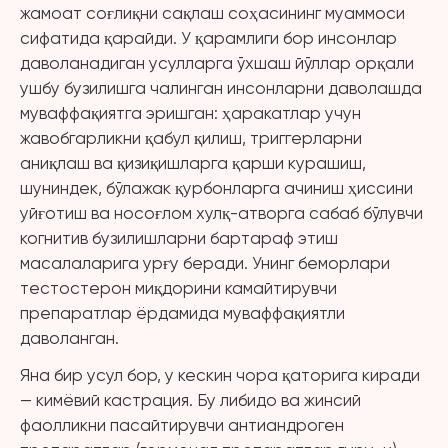
жамоат соғлиқни сақлаш соҳасининг муаммоси
сифатида қарайди. У қарамлиги бор инсонлар
даволанадиган усулларга ўхшаш йўллар орқали
ушбу бузилишга чалинган инсонларни даволашда
муваффақиятга эришган: ҳаракатлар учун
жавобгарликни қабул қилиш, триггерларни
аниқлаш ва қизиқишларга қарши курашиш,
шуниндек, бўлажак қурбонларга ачиниш ҳиссини
уйғотиш ва носоғлом хулқ-атворга сабаб бўлувчи
когнитив бузилишларни бартараф этиш
масалаларига урғу беради. Унинг беморлари
тестостерон миқдорини камайтирувчи
препаратлар ёрдамида муваффақиятли
даволанган.
Яна бир усул бор, у кескин чора қаторига киради
— кимёвий кастрация. Бу либидо ва жинсий
фаолликни пасайтирувчи антиандроген