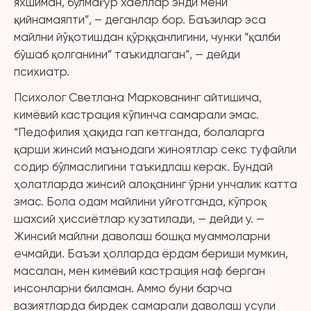
яхшиман, бўлмағур хаёллар энди мени
қийнамаяпти”, – деганлар бор. Баъзилар эса
майлни йўқотишдан қўрққанлигини, чунки “қалби
бўшаб қолганини” таъкидлаган”, — дейди
психиатр.
Психолог Светлана Маркованинг айтишича,
кимёвий кастрация кўпинча самарали эмас.
“Педофилия ҳақида гап кетганда, болаларга
қарши жинсий маънодаги жиноятлар секс туфайли
содир бўлмаслигини таъкидлаш керак. Бундай
ҳолатларда жинсий алоқанинг ўрни унчалик катта
эмас. Бола одам майлини уйғотганда, кўпроқ
шахсий ҳиссиётлар кузатилади, — дейди у. —
Жинсий майлни даволаш бошқа муаммоларни
ечмайди. Баъзи ҳолларда ёрдам бериши мумкин,
масалан, мен кимёвий кастрация наф берган
инсонларни биламан. Аммо буни барча
вазиятларда бирдек самарали даволаш усули