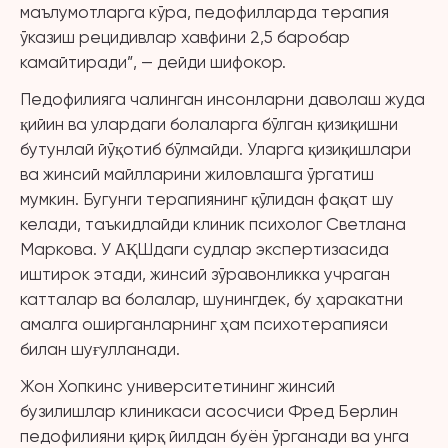
маълумотларга кўра, педофилларда терапия
ўказиш рецидивлар хавфини 2,5 баробар
камайтиради”, — дейди шифокор.
Педофилияга чалинган инсонларни даволаш жуда
қийин ва улардаги болаларга бўлган қизиқишни
бутунлай йўқотиб бўлмайди. Уларга қизиқишлари
ва жинсий майлларини жиловлашга ўргатиш
мумкин. Бугунги терапиянинг қўлидан фақат шу
келади, таъкидлайди клиник психолог Светлана
Маркова. У АҚШдаги судлар экспертизасида
иштирок этади, жинсий зўравонликка учраган
катталар ва болалар, шунингдек, бу ҳаракатни
амалга оширганларнинг ҳам психотерапияси
билан шуғулланади.
Жон Хопкинс университетининг жинсий
бузилишлар клиникаси асосчиси Фред Берлин
педофилияни қирқ йилдан буён ўрганади ва унга