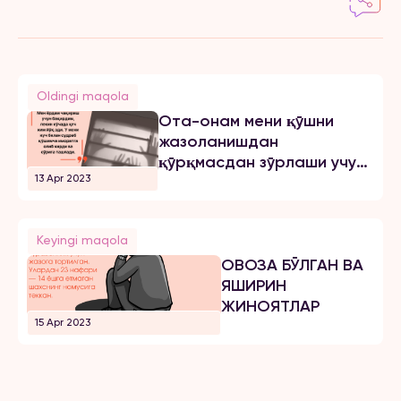
Oldingi maqola
Ота-онам мени қўшни
жазоланишдан
қўрқмасдан зўрлаши учун
13 Apr 2023
катта қилишганми
Keyingi maqola
ОВОЗА БЎЛГАН ВА
ЯШИРИН
ЖИНОЯТЛАР
15 Apr 2023