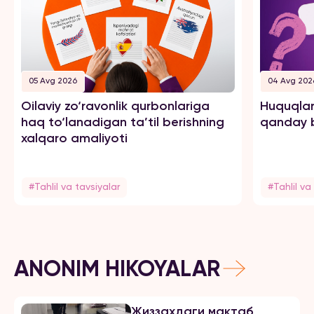
05 Avg 2026
04 Avg 202
Oilaviy zo‘ravonlik qurbonlariga
Huquqlar
haq to‘lanadigan ta’til berishning
qanday b
xalqaro amaliyoti
#Tahlil va tavsiyalar
#Tahlil va
ANONIM HIKOYALAR
Жиззахдаги мактаб