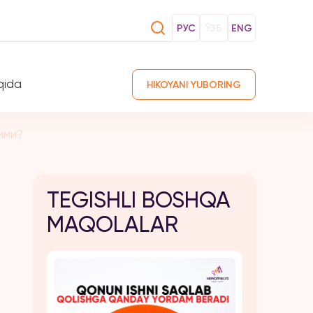
РУС
ЎЗБ
ENG
qida
HIKOYANI YUBORING
ими?
TEGISHLI BOSHQA
MAQOLALAR