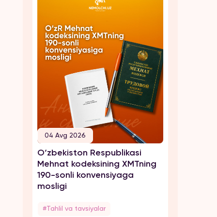
04 Avg 2026
O‘zbekiston Respublikasi
Mehnat kodeksining XMTning
190-sonli konvensiyaga
mosligi
#Tahlil va tavsiyalar