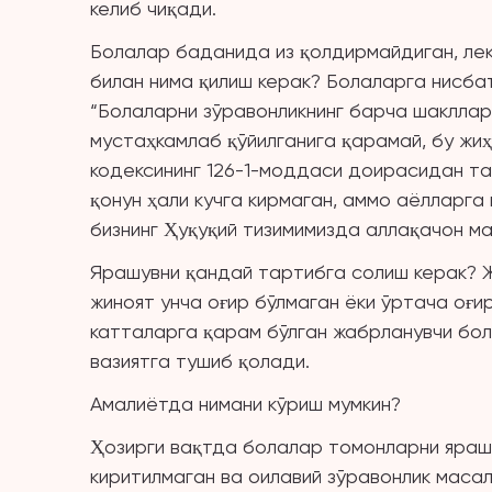
келиб чиқади.
Болалар баданида из қолдирмайдиган, лек
билан нима қилиш керак? Болаларга нисба
“Болаларни зўравонликнинг барча шакллар
мустаҳкамлаб қўйилганига қарамай, бу жи
кодексининг 126-1-моддаси доирасидан т
қонун ҳали кучга кирмаган, аммо аёлларга
бизнинг Ҳуқуқий тизимимизда аллақачон м
Ярашувни қандай тартибга солиш керак? Ж
жиноят унча оғир бўлмаган ёки ўртача оғ
катталарга қарам бўлган жабрланувчи бол
вазиятга тушиб қолади.
Амалиётда нимани кўриш мумкин?
Ҳозирги вақтда болалар томонларни яра
киритилмаган ва оилавий зўравонлик маса