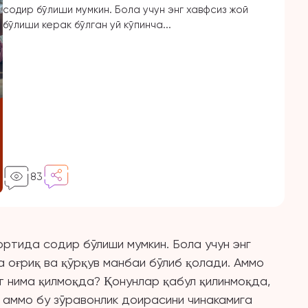
содир бўлиши мумкин. Бола учун энг хавфсиз жой
бўлиши керак бўлган уй кўпинча...
83
ртида содир бўлиши мумкин. Бола учун энг
ча оғриқ ва қўрқув манбаи бўлиб қолади. Аммо
т нима қилмоқда? Қонунлар қабул қилинмоқда,
 аммо бу зўравонлик доирасини чинакамига