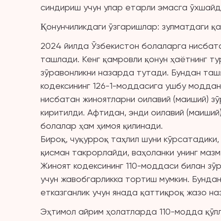
синдириш учун улар етарли эмасга ўхшайд
Қонунчиликдаги ўзгаришлар: зулматдаги 
2024 йилда Ўзбекистон болаларга нисбат
ташлади. Кенг қамровли қонун ҳаётнинг т
зўравонликни назарда тутади. Бундан таш
кодексининг 126-1-моддасига ушбу моддан
нисбатан жиноятларни оилавий (маиший) з
киритилди. Афтидан, энди оилавий (маиший
болалар ҳам ҳимоя қилинади.
Бироқ, чуқурроқ таҳлил шуни кўрсатадики,
қисман такрорлайди, ваҳоланки унинг мазм
Жиноят кодексининг 110-моддаси билан зўр
учун жавобгарликка тортиш мумкин. Бунда
етказганлик учун янада қаттиқроқ жазо на
Эҳтимол айрим ҳолатларда 110-модда қўл