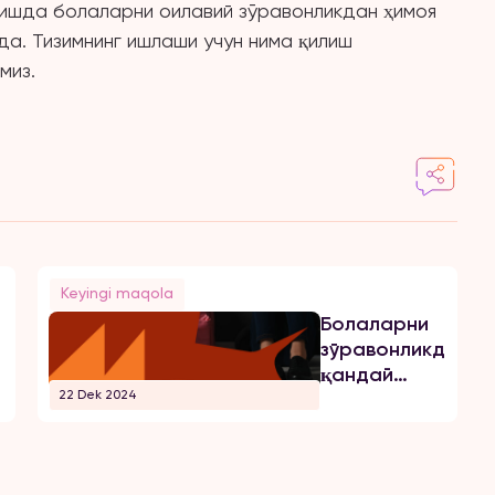
нишда болаларни оилавий зўравонликдан ҳимоя
а. Тизимнинг ишлаши учун нима қилиш
миз.
Keyingi maqola
Болаларни
зўравонликдан
қандай
22 Dek 2024
ҳимоя қилиш
мумкин?