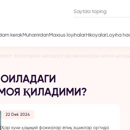
dam kerak
Muharrirdan
Maxsus loyihalar
Hikoyalar
Loyiha ha
авлат болаларни оиладаги зўравонликдан ҳимоя қилад
 ОИЛАДАГИ
ИМОЯ ҚИЛАДИМИ?
22 Dek 2024
Ҳар куни ҳақиқий фожиалар ёпиқ эшиклар ортида