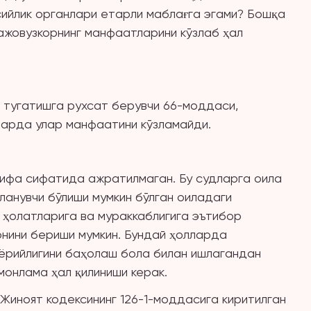
сийлик органлари етарли маблағга эгами? Бошқа
ажовузкорнинг манфаатларини кўзлаб ҳал
 тугатишга рухсат берувчи 66-моддаси,
ларда улар манфаатини кўзламайди.
ифа сифатида ажратилмаган. Бу судларга оила
анувчи бўлиши мумкин бўлган оиладаги
й ҳолатларига ва мураккаблигига эътибор
нини бериши мумкин. Бундай ҳолларда
иёрийлигини баҳолаш бола билан ишлагандан
онлама ҳал қилиниши керак.
 Жиноят кодексининг 126-1-моддасига киритилган