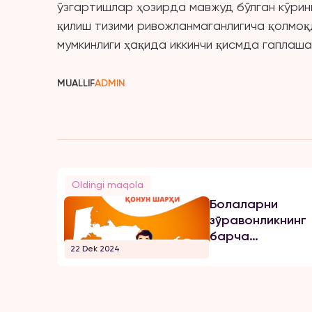
ўзгартишлар ҳозирда мавжуд бўлган кўри
қилиш тизими ривожланмаганлигича қолмоқд
мумкинлиги ҳақида иккинчи қисмда гаплаша
MUALLIF
ADMIN
Oldingi maqola
Болаларни
зўравонликнинг
барча
22 Dek 2024
шаклларидан
ҳимоя қилиш
тўғрисидаги
қонун шарҳи