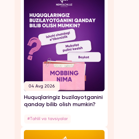
04 Avg 2026
Huquqlaringiz buzilayotganini
qanday bilib olish mumkin?
#Tahlil va tavsiyalar