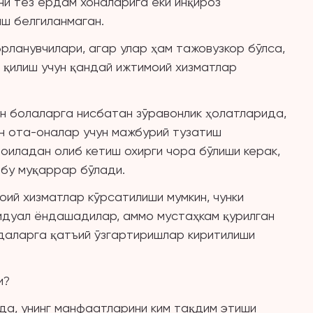
ни тез ёрдам хоналарига ёки инқироз
ш белгиланмаган.
рланувчилари, агар улар ҳам тажовузкор бўлса,
 қилиш учун қандай ижтимоий хизматлар
н болаларга нисбатан зўравонлик ҳолатларида,
н ота-оналар учун мажбурий тузатиш
оиладан олиб кетиш охирги чора бўлиши керак,
 бу муқаррар бўлади.
оий хизматлар кўрсатилиши мумкин, чунки
идуал ёндашадилар, аммо мустаҳкам қурилган
идаларга қатъий ўзгартиришлар киритилиши
и?
нда, унинг манфаатларини ким тақдим этиши