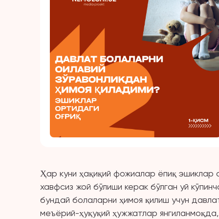
Ҳар куни ҳақиқий фожиалар ёпиқ эшиклар о
хавфсиз жой бўлиши керак бўлган уй кўпин
бундай болаларни ҳимоя қилиш учун давла
меъёрий-ҳуқуқий ҳужжатлар янгиланмоқда,