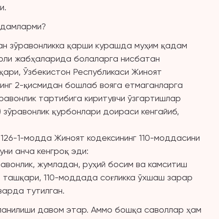
и.
қадамларми?
ан зўравонликка қарши курашда муҳим қадам
урли жабҳаларида болаларга нисбатан
қари, Ўзбекистон Республикаси Жиноят
инг 2-қисмидан бошлаб вояга етмаганларга
ўравонлик тартибига киритувчи ўзгартишлар
) зўравонлик қурбонлари доираси кенгайиб,
 126-1-модда Жиноят кодексининг 110-моддасини
уни анча кенгроқ эди:
авонлик, жумладан, руҳий босим ва камситиш
н ташқари, 110-моддада соғликка ўхшаш зарар
зарда тутилган.
ланилиши давом этар. Аммо бошқа саволлар ҳам