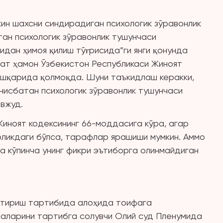
ин шахсни синдирадиган психологик зўравонлик
тан психологик зўравонлик тушунчаси
идан ҳимоя қилиш тўғрисида”ги янги қонунда
ҳат ҳамон Ўзбекистон Республикаси Жиноят
ашқарида қолмоқда. Шуни таъкидлаш керакки,
 нисбатан психологик зўравонлик тушунчаси
авжуд.
иноят кодексининг 66-моддасига кўра, агар
ирликдаги бўлса, тарафлар ярашиши мумкин. Аммо
а кўпинча унинг фикри эътиборга олинмайдиган
штириш тартибида алоҳида тоифага
лаларини тартибга солувчи Олий суд Пленумида