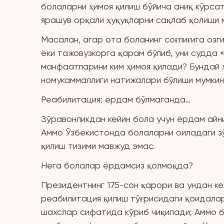
болаларни ҳимоя қилиш бўйича аниқ кўрса
ярашув орқали ҳуқуқларни сақлаб қолиши м
Масалан, агар ота боланинг соғлиғига озг
ёки тажовузкорга қарам бўлиб, уни судда 
манфаатларини ким ҳимоя қилади? Бундай ҳ
номукаммаллиги натижалари бўлиши мумкин
Реабилитация: ёрдам бўлмаганда…
Зўравонликдан кейин бола учун ёрдам айни
Аммо Ўзбекистонда болаларни оиладаги з
қилиш тизими мавжуд эмас.
Нега болалар ёрдамсиз қолмоқда?
Президентнинг 175-сон қарори ва ундан ке
реабилитация қилиш тўғрисидаги қоидала
шахслар сифатида кўриб чиқилади; Аммо б