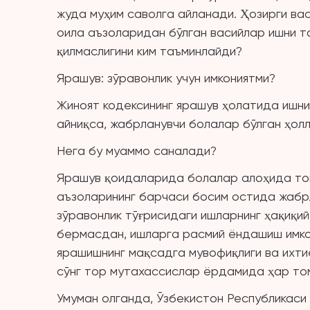
жуда муҳим саволга айланади. Ҳозирги ва
оила аъзоларидан бўлган васийлар ишни т
қилмаслигини ким таъминлайди?
Ярашув: зўравонлик учун имкониятми?
Жиноят кодексининг ярашув ҳолатида ишни
айниқса, жабрланувчи болалар бўлган ҳол
Нега бу муаммо саналади?
Ярашув қоидаларида болалар алоҳида то
аъзоларининг барчаси босим остида жабрл
зўравонлик тўғрисидаги ишларнинг ҳақиқи
бермасдан, ишларга расмий ёндашиш имко
ярашишнинг мақсадга мувофиқлиги ва ихт
сўнг тор мутахассислар ёрдамида ҳар том
Умуман олганда, Ўзбекистон Республикаси