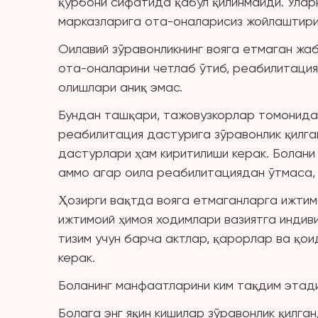
қурбони сифатида қабул қилинмайди. Улар
марказларига ота-оналарисиз жойлаштири
Оилавий зўравонликнинг вояга етмаган жаб
ота-оналарини четлаб ўтиб, реабилитация
олишлари аниқ эмас.
Бундан ташқари, тажовузкорлар томонида
реабилитация дастурига зўравонлик қилга
дастурлари ҳам киритилиши керак. Болани 
аммо агар оила реабилитациядан ўтмаса,
Ҳозирги вақтда вояга етмаганларга ижтим
ижтимоий ҳимоя ходимлари вазиятга индив
тизим учун барча актлар, қарорлар ва қо
керак.
Боланинг манфаатларини ким тақдим этад
Болага энг яқин кишилар зўравонлик қилга