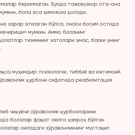
тмалар берилмаган. Бунда тажовузкор ота-она
умкин, бола эса ҳимоясиз қолади.
ина зарар этказган бўлса, онаси босим остида
«кечириши» мумкин. Аммо боланинг
олатлар тизимнинг хатолари эмас, балки унинг
.
қса муҳимдир: психологик, тиббий ва ижтимоий.
ўравонлик қурбони сифатида реабилитация
либ чиқувчи зўравонлик қурбонларини
рда болалар фақат аёлга ҳамроҳ бўлган
олалар оиладаги зўравонликнинг мустақил