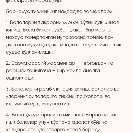
фанлараро марказдир.
Барнаҳус тизимининг мақсад ва вазифалари:
1. Болаларни такрорий қурбон бўлишдан ҳимоя
қилиш. Бола билан суҳбат фақат бир марта
махсус тайёрланган мутахассис томонидан
дўстона муҳитда ўтказилади ва ёзув кейинчалик
судда қўлланилади.
2. Барча асосий жараёнлар – терговдан то
реабилитациягача – бир жойда амалга
оширилади.
3. Болаларни реабилитация қилиш. Болалар ва
уларнинг оилаларига тиббий, психологик ва
ижтимоий ёрдам кўрсатиш.
4. Бола ҳуқуқларини таъминлаш. Барнахуснинг
иши болалар учун дўстона адолат бўйича
халқаро стандартларга жавоб беради.