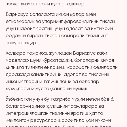
зарур хизматларни кўрсатадилар.
Барнахус болаларга имкон қадар зиён
етказмаслик ва уларнинг фаровонлигини тиклаш
учун шароит яратиш учун адолат ва ижтимоий
ёрдамни бирлаштирган самарали тизимнинг
намунасидир.
Халқаро тажриба, жумладан Барнахус каби
моделлар шуни кўрсатадики, болаларни ҳимоя
қилишга тизимли ёндашиш жароҳатни сезиларли
даражада камайтириши, адолат ва тикланиш
имкониятларини таъминлаши ва болалар
ҳуқуқларини мустаҳкамлаши мумкин.
Ўзбекистон учун бу тажриба муҳим мезон бўлиб,
болаларни ҳимоя қилишнинг фанлараро ва
интеграциялашган тизимини яратиш ҳатто
чекланган ресурслар шароитида ҳам имкони