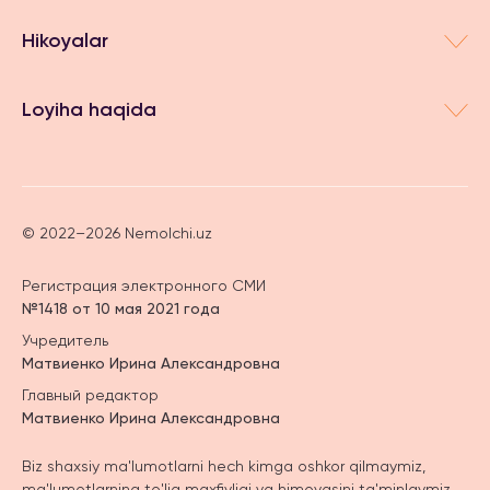
Hikoyalar
Loyiha haqida
© 2022–2026 Nemolchi.uz
Регистрация электронного СМИ
№1418 от 10 мая 2021 года
Учредитель
Матвиенко Ирина Александровна
Главный редактор
Матвиенко Ирина Александровна
Biz shaxsiy ma'lumotlarni hech kimga oshkor qilmaymiz,
ma'lumotlarning to'liq maxfiyligi va himoyasini ta'minlaymiz