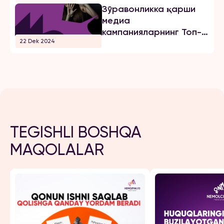
Зўравонликка қарши
медиа
кампанияларнинг Топ-3
22 Dek 2024
хатолари
TEGISHLI BOSHQA
MAQOLALAR