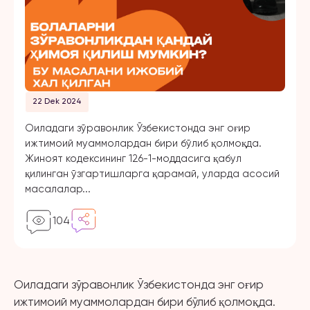
22 Dek 2024
Оиладаги зўравонлик Ўзбекистонда энг оғир
ижтимоий муаммолардан бири бўлиб қолмоқда.
Жиноят кодексининг 126-1-моддасига қабул
қилинган ўзгартишларга қарамай, уларда асосий
масалалар...
104
Оиладаги зўравонлик Ўзбекистонда энг оғир
ижтимоий муаммолардан бири бўлиб қолмоқда.