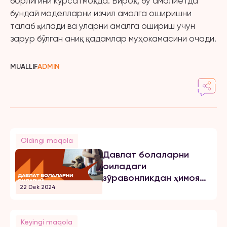
борлигини кўрсатмоқда. Бироқ, бу амалиётда
бундай моделларни изчил амалга оширишни
талаб қилади ва уларни амалга ошириш учун
зарур бўлган аниқ қадамлар муҳокамасини очади.
MUALLIF
ADMIN
Oldingi maqola
Давлат болаларни
оиладаги
зўравонликдан ҳимоя
22 Dek 2024
қиладими?
Keyingi maqola