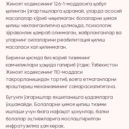
Жиноят кодексининг 126-1-моддасига қабул
қилинган ўзгартишларга қарамай, уларда асосий
масалалар кўриб чиқилмаган: болаларни ҳимоя
қилиш чекланганлигича қолмоқда, психологик
зўравонлик қамраб олинмаган, жабрланганлар ва
уларнинг оилаларини реабилитация қилиш
масаласи хал қилинмаган.
Биринчи қисмда биз жорий тизимнинг
камчиликлари ҳақида гапириб ўтдик: Ўзбекистон
Жиноят кодексининг 110-моддаси
такрорланишидан тортиб, вояга етмаганларни
яраштириш механизмининг самарасизлигигача.
Бугунги ўзгаришлар яхшиланишга қадамларга
ўхшамайди. Болаларни ҳимоя қилиш тизими
ишлаши учун бизга нафақат қонунлар, балки
болалар эҳтиёжларига мослаштирилган
инфратузилма ҳам керак.