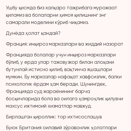
Ушбу қисмда биз халқаро тажрибага мурожаат
қиламиз ва болаларни ҳимоя қилишнинг энг
самарали моделини кўриб чиқамиз.
Дунёда ҳолат қандай?
Франция: инқироз марказлари ва жиддий назорат
Францияда болалар учун инқироз марказлари
бўлиб, у ерда улар тажовузкор билан алоқани
бутунлай истисно қилиб, вақтинча яшашлари
мумкин. Бу марказлар нафақат хавфсизлик, балки
психологик ёрдам ҳам беради. Шунингдек,
Францияда суд жараёнининг барча
босқичларида бола ва оилага ҳамроҳлик қилувчи
махсус ижтимоий хизматлар мавжуд.
Бирлашган қироллик: тор ихтисослашув
Буюк Британия оилавий зўравонлик ҳолатлари