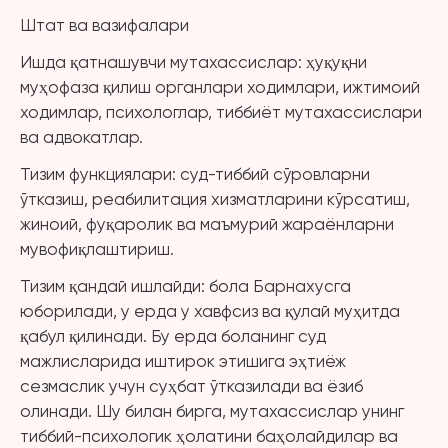
Штат ва вазифалари
Ишда қатнашувчи мутахассислар: ҳуқуқни
муҳофаза қилиш органлари ходимлари, ижтимоий
ходимлар, психологлар, тиббиёт мутахассислари
ва адвокатлар.
Тизим функциялари: суд-тиббий сўровларни
ўтказиш, реабилитация хизматларини кўрсатиш,
жиноий, фуқаролик ва маъмурий жараёнларни
мувофиқлаштириш.
Тизим қандай ишлайди: бола Барнахусга
юборилади, у ерда у хавфсиз ва қулай муҳитда
қабул қилинади. Бу ерда боланинг суд
мажлисларида иштирок этишига эҳтиёж
сезмаслик учун суҳбат ўтказилади ва ёзиб
олинади. Шу билан бирга, мутахассислар унинг
тиббий-психологик ҳолатини баҳолайдилар ва