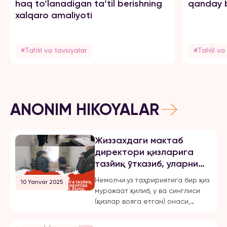
haq to‘lanadigan ta’til berishning
qanday b
xalqaro amaliyoti
#Tahlil va tavsiyalar
#Tahlil va
ANONIM HIKOYALAR
Жиззахдаги мактаб
директори қизларига
тазйиқ ўтказиб, уларни
мажбурлаб турмушга
Немолчи.уз таҳририятига бир қиз
10 Yanvar 2025
чиқарган, ўқиш,
мурожаат қилиб, у ва синглиси
ишлашдан маҳрум қилган
(қизлар вояга етган) онаси,
ва эркинликларини
Жиззах шаҳридаги 18-мактаб
чеклаган.
директори бўлмиш Шахноза