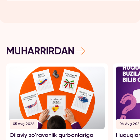
MUHARRIRDAN
05 Avg 2026
04 Avg 202
Oilaviy zo‘ravonlik qurbonlariga
Huquqlar