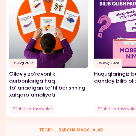
05 Avg 2026
04 Avg 2026
Oilaviy zo‘ravonlik
Huquqlaringiz b
qurbonlariga haq
qanday bilib ol
to‘lanadigan ta’til berishning
xalqaro amaliyoti
#Tahlil va tavsiyalar
#Tahlil va tavsiyala
TEGISHLI BARCHA MAQOLALAR