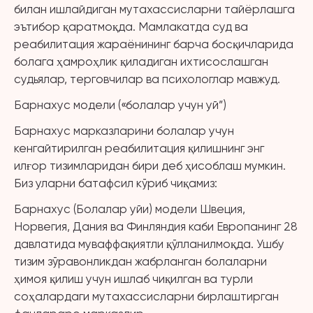
билан ишлайдиган мутахассисларни тайёрлашга
эътибор қаратмоқда. Мамлакатда суд ва
реабилитация жараёнининг барча босқичларида
болага ҳамроҳлик қиладиган ихтисослашган
судьялар, терговчилар ва психологлар мавжуд.
Барнахус модели («болалар учун уй”)
Барнахус марказларини болалар учун
кенгайтирилган реабилитация қилишнинг энг
илғор тизимларидан бири деб ҳисоблаш мумкин.
Биз уларни батафсил кўриб чиқамиз:
Барнахус (Болалар уйи) модели Швеция,
Норвегия, Дания ва Финляндия каби Европанинг 28
давлатида муваффақиятли қўлланилмоқда. Ушбу
тизим зўравонликдан жабрланган болаларни
ҳимоя қилиш учун ишлаб чиқилган ва турли
соҳалардаги мутахассисларни бирлаштирган