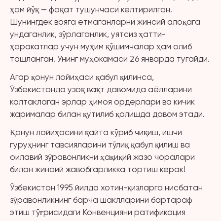
ҳам йўқ — фақат тушунчаси келтирилган.
Шунингдек вояга етмаганларни жинсий алоқага
ундаганлик, зўрлаганлик, уятсиз ҳатти-
ҳаракатлар учун муҳим қўшимчалар ҳам олиб
ташланган. Унинг муҳокамаси 26 январда тугайди.
Агар қонун лойиҳаси қабул қилинса,
Ўзбекистонда узоқ вақт давомида аёлларини
калтаклаган эрлар ҳимоя ордерлари ва кичик
жарималар билан қутилиб қолишда давом этади.
Қонун лойиҳасини қайта кўриб чиқиш, ишчи
гуруҳнинг тавсияларини тўлиқ қабул қилиш ва
оилавий зўравонликни ҳақиқий жазо чоралари
билан жиноий жавобгарликка тортиш керак!
Ўзбекистон 1995 йилда хотин-қизларга нисбатан
зўравонликнинг барча шаклларини бартараф
этиш тўғрисидаги Конвенцияни ратификация