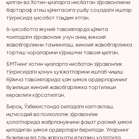
қилган ва Хотин-қизларга нисбатан зўравонликни
бартараф этиш қўмитасига ушбу соҳадаги ишлар
тўғрисида ҳисобот тақдим этган.
6-ҳисоботга якуний тавсияларда қўмита
«оиладаги зўравонлик учун аниқ жиноий
жавобгарликни таъминлаш, жиноий жавобгарликка
тортиш чораларини кўриш»ни тавсия қилган.
БМТнинг хотин-қизларга нисбатан зўравонлик
тўғрисидаги қонун ҳужжатларини ишлаб чиқиш
бўйича тавсияларида ҳам ҳимоя ордерларининг
бузилиши жиноий жавобгарликка тортилиши
кераклиги кўрсатилган.
Бироқ, Ўзбекистонда оиладаги калтаклаш,
иқтисодий ва психологик зўравонлик
ҳолатларида жабрланувчини фақат расмий ҳимоя
қиладиган ҳимоя ордерлари берилади. Уларнинг
бузилиши ва тан жароҳати етказиш ҳолатида