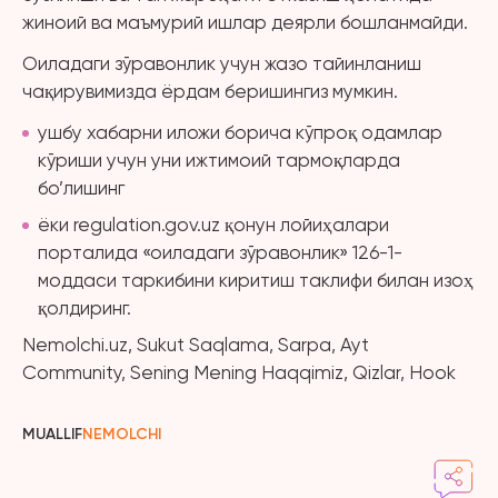
жиноий ва маъмурий ишлар деярли бошланмайди.
Оиладаги зўравонлик учун жазо тайинланиш
чақирувимизда ёрдам беришингиз мумкин.
ушбу хабарни иложи борича кўпроқ одамлар
кўриши учун уни ижтимоий тармоқларда
бо’лишинг
ёки regulation.gov.uz қонун лойиҳалари
порталида «оиладаги зўравонлик» 126-1-
моддаси таркибини киритиш таклифи билан изоҳ
қолдиринг.
Nemolchi.uz, Sukut Saqlama, Sarpa, Ayt
Community, Sening Mening Haqqimiz, Qizlar, Hook
MUALLIF
NEMOLCHI