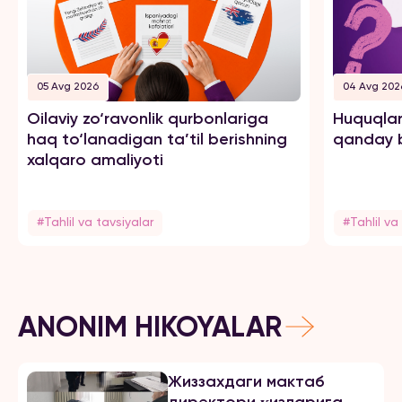
05 Avg 2026
04 Avg 202
Oilaviy zo‘ravonlik qurbonlariga
Huquqlar
haq to‘lanadigan ta’til berishning
qanday b
xalqaro amaliyoti
#Tahlil va tavsiyalar
#Tahlil va
ANONIM HIKOYALAR
Жиззахдаги мактаб