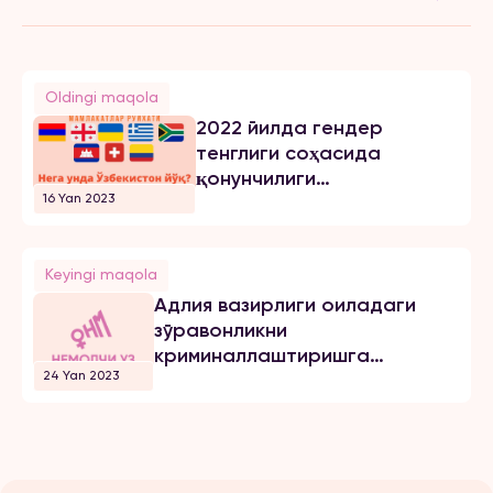
Oldingi maqola
2022 йилда гендер
тенглиги соҳасида
қонунчилиги
16 Yan 2023
такомиллашган
мамлакатлар
Keyingi maqola
Адлия вазирлиги оиладаги
зўравонликни
криминаллаштиришга
24 Yan 2023
қаршими?