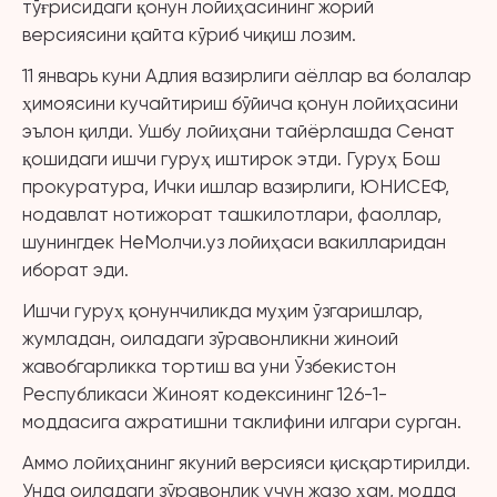
тўғрисидаги қонун лойиҳасининг жорий
версиясини қайта кўриб чиқиш лозим.
11 январь куни Адлия вазирлиги аёллар ва болалар
ҳимоясини кучайтириш бўйича қонун лойиҳасини
эълон қилди. Ушбу лойиҳани тайёрлашда Сенат
қошидаги ишчи гуруҳ иштирок этди. Гуруҳ Бош
прокуратура, Ички ишлар вазирлиги, ЮНИCЕФ,
нодавлат нотижорат ташкилотлари, фаоллар,
шунингдек НеМолчи.уз лойиҳаси вакилларидан
иборат эди.
Ишчи гуруҳ қонунчиликда муҳим ўзгаришлар,
жумладан, оиладаги зўравонликни жиноий
жавобгарликка тортиш ва уни Ўзбекистон
Республикаси Жиноят кодексининг 126-1-
моддасига ажратишни таклифини илгари сурган.
Аммо лойиҳанинг якуний версияси қисқартирилди.
Унда оиладаги зўравонлик учун жазо ҳам, модда