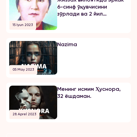
6-синф ўқувчисини
зўрлади ва 2 йил
озодликни чеклаш
15 Iyun 2023
жазосини олди
Nazima
05 May 2023
Менинг исмим Ҳуснора,
32 ёшдаман.
28 Aprel 2023