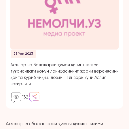
23 Yan 2023
Аёллар ва болаларни ҳимоя қилиш тизими
тўғрисидаги қонун лойиҳасининг жорий версиясини
қайта кўриб чиқиш лозим. 11 январь куни Адлия
вазирлиги...
132
Аёллар ва болаларни ҳимоя қилиш тизими