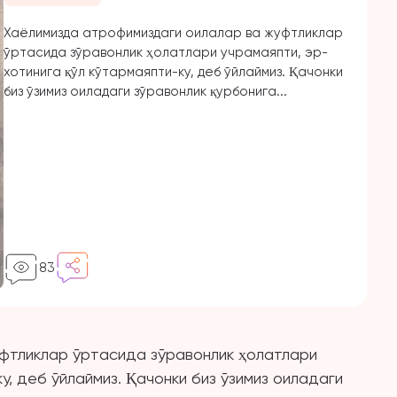
Хаёлимизда атрофимиздаги оилалар ва жуфтликлар
ўртасида зўравонлик ҳолатлари учрамаяпти, эр-
хотинига қўл кўтармаяпти-ку, деб ўйлаймиз. Қачонки
биз ўзимиз оиладаги зўравонлик қурбонига...
83
фтликлар ўртасида зўравонлик ҳолатлари
у, деб ўйлаймиз. Қачонки биз ўзимиз оиладаги