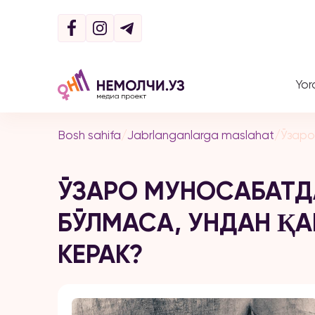
Yor
Bosh sahifa
/
Jabrlanganlarga maslahat
/
Ўзаро
ЎЗАРО МУНОСАБАТД
БЎЛМАСА, УНДАН Қ
КЕРАК?