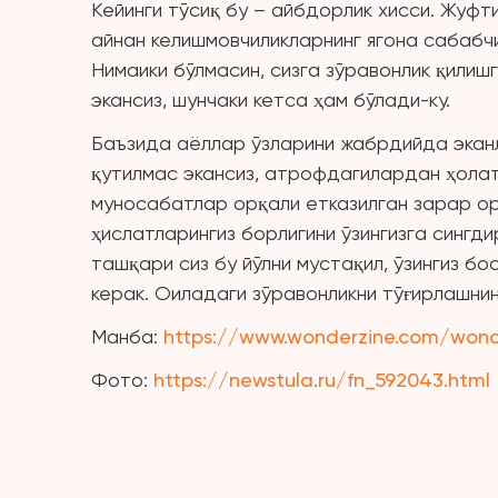
Кейинги тўсиқ бу – айбдорлик хисси. Жуфти
айнан келишмовчиликларнинг ягона сабабчи
Нимаики бўлмасин, сизга зўравонлик қилиш
экансиз, шунчаки кетса ҳам бўлади-ку.
Баъзида аёллар ўзларини жабрдийда экан
қутилмас экансиз, атрофдагилардан ҳолати
муносабатлар орқали етказилган зарар ор
ҳислатларингиз борлигини ўзингизга сингд
ташқари сиз бу йўлни мустақил, ўзингиз бо
керак. Оиладаги зўравонликни тўғирлашнин
Манба:
https://www.wonderzine.com/wond
Фото:
https://newstula.ru/fn_592043.html