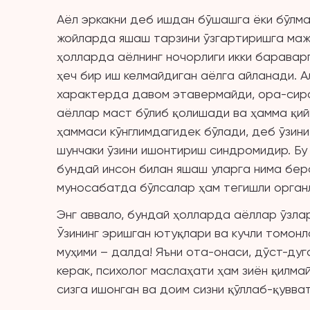
Аёл эркакни деб ишдан бўшашга ёки бўлмас
жойларда яшаш тарзини ўзгартиришга маж
ҳолларда аёлнинг ночорлиги икки бараварг
ҳеч бир иш келмайдиган аёлга айланади. 
характерда давом этавермайди, ора-сира
аёллар маст бўлиб қолишади ва ҳамма қий
ҳаммаси кўнглимдагидек бўлади, деб ўзини 
шунчаки ўзини ишонтириш синдромидир. Бу 
бундай инсон билан яшаш уларга нима бер
муносабатда бўлсалар ҳам тегишли орга
Энг аввало, бундай ҳолларда аёллар ўзлар
Ўзининг эришган ютуқлари ва кучли томонл
муҳими – далда! Яъни ота-онаси, дўст-д
керак, психолог маслаҳати ҳам зиён қилма
сизга ишонган ва доим сизни қўллаб-қувв