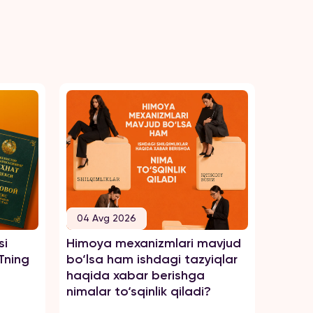
04 Avg 2026
04 A
si
Himoya mexanizmlari mavjud
Tengsi
Tning
bo‘lsa ham ishdagi tazyiqlar
zo‘rav
haqida xabar berishga
haqid
nimalar to‘sqinlik qiladi?