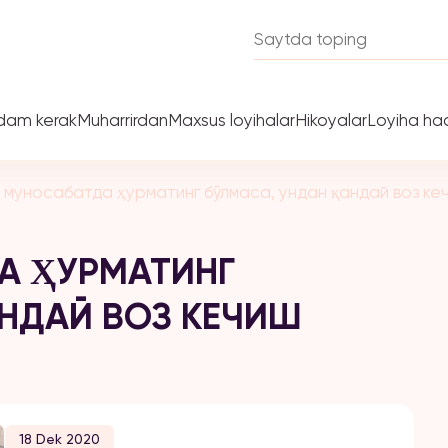
dam kerak
Muharrirdan
Maxsus loyihalar
Hikoyalar
Loyiha ha
 муносабатда ҳурматинг бўлмаса, ундан қандай воз ке
А ҲУРМАТИНГ
АНДАЙ ВОЗ КЕЧИШ
18 Dek 2020