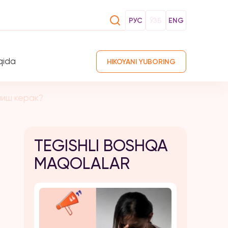
РУС
ЎЗБ
ENG
qida
HIKOYANI YUBORING
чиш керак?
TEGISHLI BOSHQA
MAQOLALAR