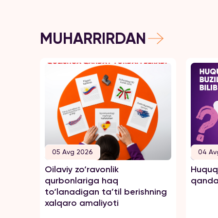
MUHARRIRDAN
05 Avg 2026
04 Av
Oilaviy zo‘ravonlik
Huquql
qurbonlariga haq
qanday
to‘lanadigan ta’til berishning
xalqaro amaliyoti