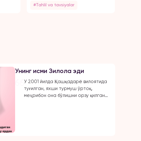
#Tahlil va tavsiyalar
#Tahli
Унинг исми Зилола эди
У 2001 йилда Қашқадарё вилоятида
туғилган, яхши турмуш ўртоқ,
меҳрибон она бўлишни орзу қилган.
Отасининг узоқ қариндоши
Жаҳонгир ундан 8 ёш катта эди. У
уни илк бор 2022 йил июль ойида,
онаси ва синглиси билан сеп учун
нарсалар олиш учун бозорга
борганида кўрди. Бир ҳафтадан