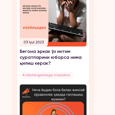
03 Iyul 2023
Бегона эркак ўз интим
суратларини юборса нима
қилиш керак?
#Jabrlanganlarga maslahat