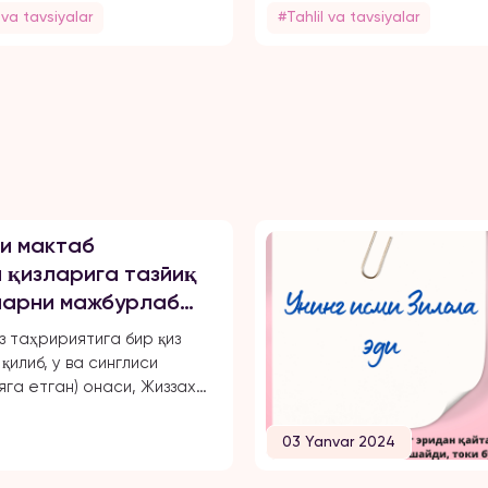
 va tavsiyalar
#Tahlil va tavsiyalar
и мактаб
 қизларига тазйиқ
уларни мажбурлаб
чиқарган, ўқиш,
з таҳририятига бир қиз
маҳрум қилган ва
қилиб, у ва синглиси
арини чеклаган.
яга етган) онаси, Жиззах
 18-мактаб директори
ахноза Хасанова
03 Yanvar 2024
 бир неча бор зўравонлик
қа учрашганини маълум