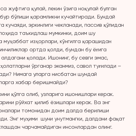
а жуфтига қулай, лекин ўзига ноқулай булган
бур бўлиши қарамликни кучайтиради. Бундай
а кучаяди, эркинлиги чекланади, пассив қўлидан
Алоҳида таъкидлаш мумкинки, доим шу
 муҳаббат изҳорлари, кўнгилга қарашидан
инчиликлар ортда қолди, бундан бу ёғига
алдагани қолади. Ишонинг, бу севги эмас,
ҳолатларни ўрганар эканмиз, савол туғилади –
ади? Нимага уларга нисбатан шундай
нларга хабар беришмайди?
ини қўлга олиб, узларига ишонишлари керак.
арини рўйхат қилиб ёзишлари керак. Ва энг
угоналари томонидан доим далда берилиши
йди. Энг муҳими шуни унутмангки, далдани фақат
атлашдан чарчамайдиган инсонлардан олинг.