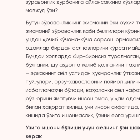
зўравонлик қурбонига айлансаккина кўзла
мавжуд ўзи?
Бугун зўравонликнинг жисмоний ёки рухий 
жисмоний зўравонлик каби белгилари кўрин
ундан қочиб кўчама-кўча сарсон юрмайсиз
одамлар бирдан асл юзларини кўрсатмайди
Бундай холларда бир-бирисиз туролмаган,
бўлганки, шу аҳволга келиб қолганини таҳ
– эркакнинг аёл устидан ҳукмронлик ўткази
туйғулари, орзу-хавасларини поймол қилин
исботламоқчи бўлади, ваҳоланки аёл нафақ
рўзғорини ямагувчи инсон эмас, у ҳам ода
билан ҳақорат қилиш, уни инсон сифатида
кишида ўзига ишонмаслик, ўзини ерга уриш
Ўзига ишонч бўлиши учун аёлнинг ўзи ша
керак