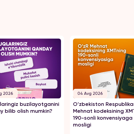
g 2026
04 Avg 2026
aringiz buzilayotganini
O‘zbekiston Respublika
 bilib olish mumkin?
Mehnat kodeksining XM
190-sonli konvensiyaga
mosligi