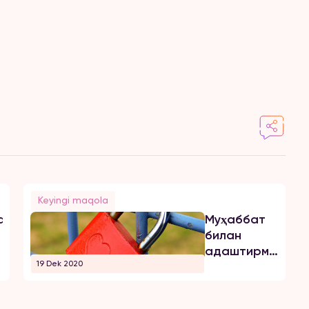
Keyingi maqola
а
Муҳаббат
билан
адаштирманг!
19 Dek 2020
Бу севги
эмас!