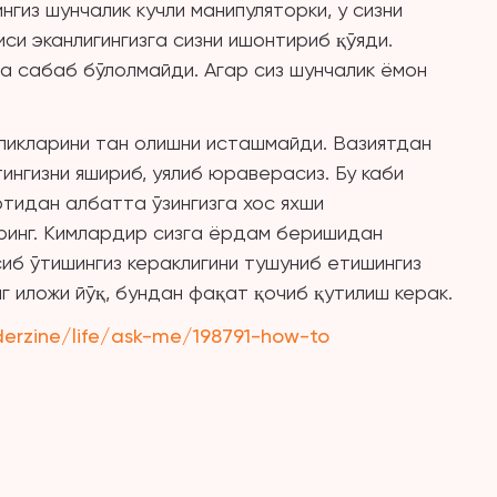
нгиз шунчалик кучли манипуляторки, у сизни
си эканлигингизга сизни ишонтириб қўяди.
га сабаб бўлолмайди. Агар сиз шунчалик ёмон
ликларини тан олишни исташмайди. Вазиятдан
нгизни яшириб, уялиб юраверасиз. Бу каби
тидан албатта ўзингизга хос яхши
иринг. Кимлардир сизга ёрдам беришидан
сиб ўтишингиз кераклигини тушуниб етишингиз
г иложи йўқ, бундан фақат қочиб қутилиш керак.
erzine/life/ask-me/198791-how-to