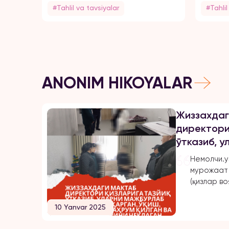
#Tahlil va tavsiyalar
#Tahlil
ANONIM HIKOYALAR
Жиззахдаг
директори
ўтказиб, 
турмушга 
Немолчи.у
ишлашдан 
мурожаат 
эркинликл
(қизлар во
шаҳридаги
бўлмиш Ш
10 Yanvar 2025
томонидан
ва тазйиқ