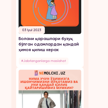
03 Iyul 2023
Болани қарашлари бузуқ
бўлган одамлардан қандай
ҳимоя қилиш керак
#Jabrlanganlarga maslahat