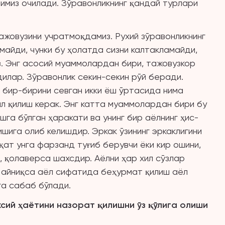
римиз очилади. Зўравонликнинг қандай турлари
тажовузини учратмоқдамиз. Рухий зўравонликнинг
майди, чунки бу ҳолатда сизни калтакламайди,
. Энг асосий муаммолардан бири, тажовузкор
лар. Зўравонлик секин-секин рўй беради.
 бир-бирини севган икки ёш ўртасида нима
лил қилиш керак. Энг катта муаммолардан бири бу
шга бўлган ҳаракати ва унинг бир аёлнинг ҳис-
ишига олиб келишдир. Эркак ўзининг эркаклигини
ат унга фарзанд туғиб берувчи ёки кир ошини,
м, қолаверса шахсдир. Аёлни ҳар хил сўзлар
, айниқса аёл сифатида беҳурмат қилиш аёл
га сабаб бўлади.
хсий ҳаётини назорат қилишни ўз қўлига олиши