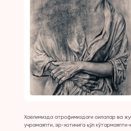
Хаёлимизда атрофимиздаги оилалар ва жу
учрамаяпти, эр-хотинига қўл кўтармаяпти-к