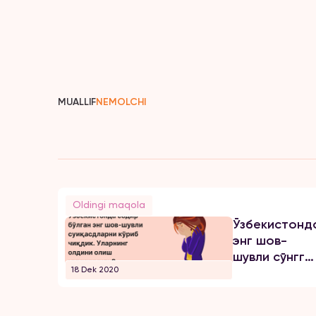
MUALLIF
NEMOLCHI
Oldingi maqola
Ўзбекистонд
энг шов-
шувли сўнгги
18 Dek 2020
суиқасд
қилиш
ҳолатлари