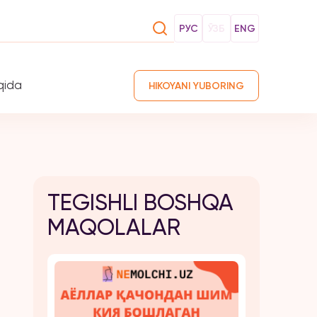
РУС
ЎЗБ
ENG
qida
HIKOYANI YUBORING
TEGISHLI BOSHQA
MAQOLALAR