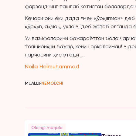
фарзанднинг ташлаб кетилган болалардан 
Кечаси ойи ёки дада «мен қўрқяпман» деб
қўрқув, аҳмоқ, ухла!», деб жавоб олганда 
Уй вазифаларини бажараётган бола чарчаб
топшириқни бажар, кейин эркалайман! » де
парчасини ҳис этади …
Noila Holmuhammad
MUALLIF
NEMOLCHI
Oldingi maqola