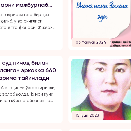
уларни мажбурлаб
чиқарган, ўқиш,
з таҳририятига бир қиз
маҳрум қилган ва
қилиб, у ва синглиси
арини чеклаган.
яга етган) онаси, Жиззах
 18-мактаб директори
ахноза Хасанова
03 Yanvar 2024
 бир неча бор зўравонлик
қа учрашганини маълум
йида опа-сингиллардан
 суд пичоқ билан
хабарини эълон қиламиз: «3
ланган эркакка 660
ён Тошкент шаҳрида ҳам
жарима тайинлади
ишлайман. 2024 йил 31
уни мени умуман норози
Азиза (исми ўзгартирилди)
итга […]
 эслаб қолди. 16 май куни
илан кўчага айланишга
 Телефони уйда зарядда
ўчадан қайтгач, Азиза
15 Iyun 2023
и ҳидини сезди. Бунгача
 унда квартира калитини