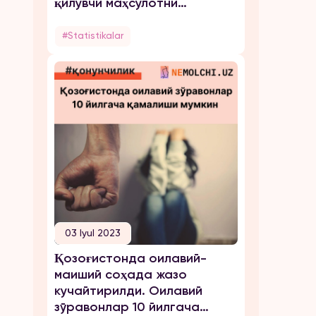
қилувчи маҳсулотни
н
тайёрлагани ва тарқатгани
учун жаримага тортилди
#Statistikalar
03 Iyul 2023
Қозоғистонда оилавий-
маиший соҳада жазо
кучайтирилди. Оилавий
зўравонлар 10 йилгача