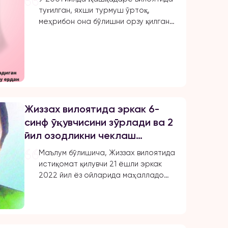
туғилган, яхши турмуш ўртоқ,
меҳрибон она бўлишни орзу қилган.
Отасининг узоқ қариндоши
Жаҳонгир ундан 8 ёш катта эди. У
уни илк бор 2022 йил июль ойида,
онаси ва синглиси билан сеп учун
нарсалар олиш учун бозорга
борганида кўрди. Бир ҳафтадан
сўнг улар ФҲДЁ бўлимига ариза
Жиззах вилоятида эркак 6-
беришди, рўйхатга олиш бир ойдан
синф ўқувчисини зўрлади ва 2
[…]
йил озодликни чеклаш
жазосини олди
Маълум бўлишича, Жиззах вилоятида
истиқомат қилувчи 21 ёшли эркак
2022 йил ёз ойларида маҳалладоши
орқали уни дугонаси бўлган вояга
етмаган 2010 й.т. йилда туғилган Т.К
билан танишиб бир-бирларини
ёқтириб қолишиб у вояга етганда