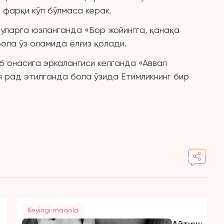
фарқи кўп бўлмаса керак.
 уларга юзланганда «Бор жойингга, қанақа
бола ўз оламида ёлғиз қолади.
 онасига эркалангиси келганда «Аввал
я рад этилганда бола ўзида Етимликнинг бир
Keyingi maqola