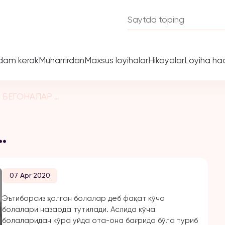
dam kerak
Muharrirdan
Maxsus loyihalar
Hikoyalar
Loyiha ha
 БЕГОНАЛАР …
…
07 Apr 2020
Эътиборсиз қолган болалар деб фақат кўча
болалари назарда тутилади. Аслида кўча
болаларидан кўра уйда ота-она бағрида бўла туриб