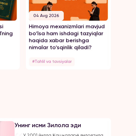
04 Avg 2026
04 A
si
Himoya mexanizmlari mavjud
Tengsi
Tning
bo‘lsa ham ishdagi tazyiqlar
zo‘rav
haqida xabar berishga
haqid
nimalar to‘sqinlik qiladi?
#Tahlil va tavsiyalar
#Tahli
Унинг исми Зилола эди
У 2001 йилда Қашқадарё вилоятида