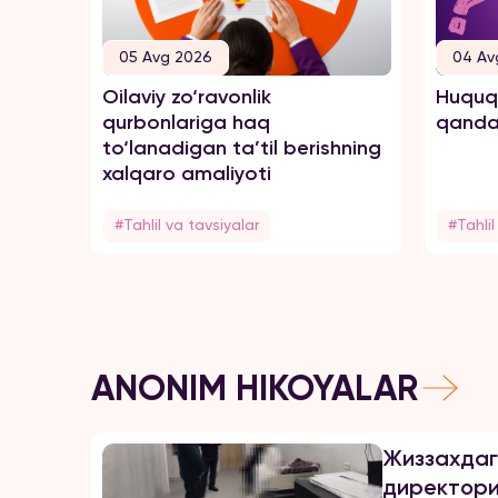
05 Avg 2026
04 Av
Oilaviy zo‘ravonlik
Huquql
qurbonlariga haq
qanday
to‘lanadigan ta’til berishning
xalqaro amaliyoti
#Tahlil va tavsiyalar
#Tahlil
ANONIM HIKOYALAR
Жиззахдаг
директори