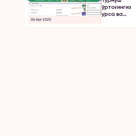
Турмуш
ўртоғингиз
урса ва
06 Apr 2020
камситса,
қаерга
қўнғироқ
қилиш
керак?