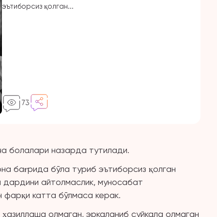
эътиборсиз қолган...
73
ча болалари назарда тутилади.
на бағрида бўла туриб эътиборсиз қолган
а дардини айтолмаслик, муносабат
н фарқи катта бўлмаса керак.
 ҳазиллаша олмаган, эркаланиб суйкала олмаган