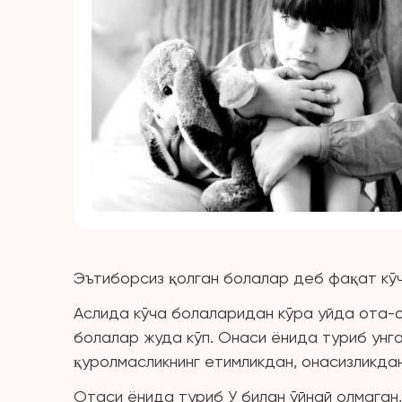
Эътиборсиз қолган болалар деб фақат кў
Аслида кўча болаларидан кўра уйда ота-о
болалар жуда кўп. Онаси ёнида туриб унг
қуролмасликнинг етимликдан, онасизликда
Отаси ёнида туриб У билан ўйнай олмаган,