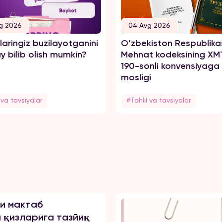
g 2026
04 Avg 2026
aringiz buzilayotganini
O‘zbekiston Respublika
 bilib olish mumkin?
Mehnat kodeksining XM
190-sonli konvensiyaga
mosligi
 va tavsiyalar
#Tahlil va tavsiyalar
и мактаб
 қизларига тазйиқ