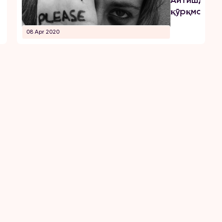
Айтишдан
қўрқмайма
08 Apr 2020