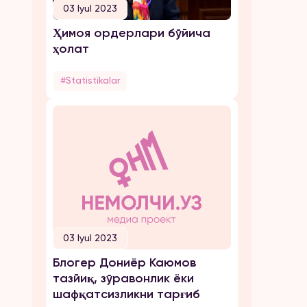
03 Iyul 2023
Ҳимоя ордерлари бўйича
ҳолат
#Statistikalar
03 Iyul 2023
Блогер Дониёр Каюмов
тазйиқ, зўравонлик ёки
шафқатсизликни тарғиб