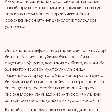
Америкалик ижтимоий соҳа психологи инсоният
талаблари кетма-кетлигини тадқиқ қилган ва уни
пирамида каби жойлаштириб чиққан. Унинг
асосида инсониятнинг физиологик талаблари
ўрин олган.
Энг охирида ҳавфсизлик эҳтиёжи ўрин олган. Агар
бизнинг бошимизда уйимиз бўлмаса, ейишга
овқатимиз бўлмаса, қорнимиз оч бўлса, бизнинг бу
эҳтиёжга нисбатан муҳтожлик уйғониши
табиийдир. Агар бу талаблар қондирилган бўлса,
биз ўзимизни бахтиёр санаймиз ва атрофдагилар
билан ҳам шу муносабатда қоламиз. Агар бу
хиссиётларни ўзимизда хис қилмасак-чи? Бизни
хеч ким севмаса, меҳрибонлик кўрсатмаса-чи?
Бундай ҳолатда биз доим ҳавфни олдини олиш