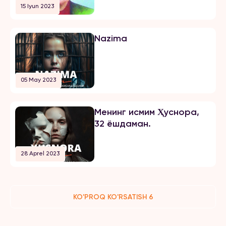
15 Iyun 2023
жазосини олди
Nazima
05 May 2023
Менинг исмим Ҳуснора,
32 ёшдаман.
28 Aprel 2023
KO'PROQ KO'RSATISH 6