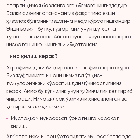
етарли ҳимоя базасига эга бўлмаганингиздадир.
Балки сизнинг ота-онангиз фақатгина яхши
қизалоқ бўлганингиздагина меҳр кўрсатишгандир.
Энди вазият буткул ўзгаргани учун шу ҳолга
тушаётгандирсиз. Айнан шунинг учун инсонларга
нисбатан ишончингизни йўқотгансиз.
Нима қилиш керак?
Атрофимиздаги билдиралаётган фикрларга кўра:
Биз жуфтимизга ишонишимиз ва ўз ҳис-
туйғуларимизни кўрсатишдан чўчимаслигимиз
керак. Аммо бу кўпчилик учун қийинчилик келтириб
чиқаради. Нима қилсак ўзимизни ҳимояланган ва
ҳотиржам хис қиламиз?
Мустаҳкам муносабат ўрнатишга ҳаракат
қилиш.
Албатта икки инсон ўртасидаги муносабатларда