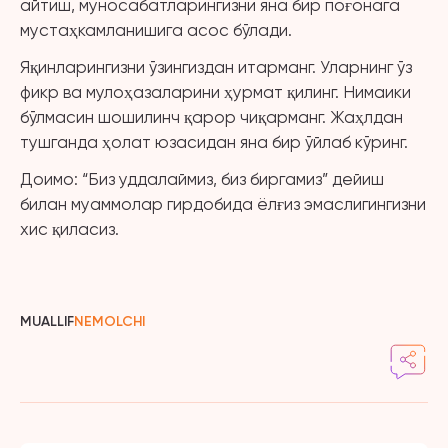
айтиш, муносабатларингизни яна бир поғонага
мустаҳкамланишига асос бўлади.
Яқинларингизни ўзингиздан итарманг. Уларнинг ўз
фикр ва мулоҳазаларини ҳурмат қилинг. Нимаики
бўлмасин шошилинч қарор чиқарманг. Жаҳлдан
тушганда ҳолат юзасидан яна бир ўйлаб кўринг.
Доимо: “Биз уддалаймиз, биз биргамиз” дейиш
билан муаммолар гирдобида ёлғиз эмаслигингизни
хис қиласиз.
MUALLIF
NEMOLCHI