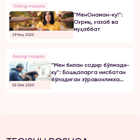
Oldingi maqola
“МенОнаман-ку!”:
Оғриқ, ғазаб ва
муҳаббат
29 Noy 2020
Keyingi maqola
“Мен билан содир бўлмади-
ку”: Бошқаларга нисбатан
бўладиган зўравонликка
02 Dek 2020
муносабатимиз