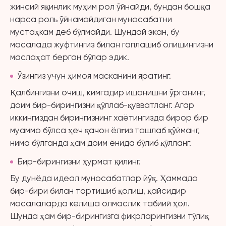
жинсий яқинлик муҳим рол ўйнайди, бундан бошқа
нарса роль ўйнамайдиган муносабатни
мустаҳкам деб бўлмайди. Шундай экан, бу
масалада жуфтингиз билан гаплашиб олишингизни
маслаҳат берган бўлар эдик.
Ўзингиз учун ҳимоя масканини яратинг.
Қалбингизни очиш, кимгадир ишонишни ўрганинг,
доим бир-бирингизни қўллаб-қувватланг. Агар
иккингиздан бирингизнинг хаётингизда бирор бир
муаммо бўлса ҳеч қачон ёлғиз ташлаб қўйманг,
нима бўлганда ҳам доим ёнида бўлиб қўлланг.
Бир-бирингизни ҳурмат қилинг.
Бу дунёда идеал муносабатлар йўқ. Ҳаммада
бир-бири билан тортишиб қолиш, қайсидир
масалаларда келиша олмаслик табиий ҳол.
Шунда ҳам бир-бирингизга фикрларингизни тўлиқ