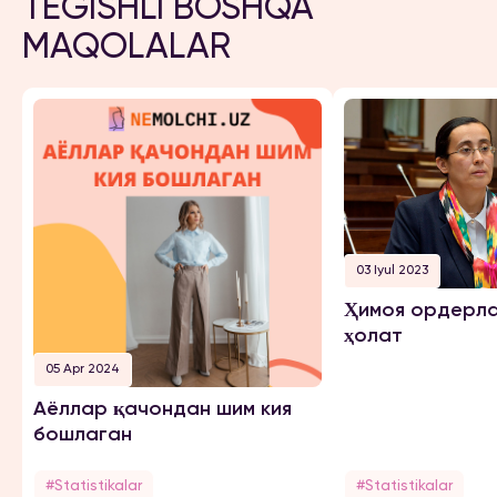
TEGISHLI BOSHQA
MAQOLALAR
03 Iyul 2023
Ҳимоя ордерла
ҳолат
05 Apr 2024
Аёллар қачондан шим кия
бошлаган
#Statistikalar
#Statistikalar