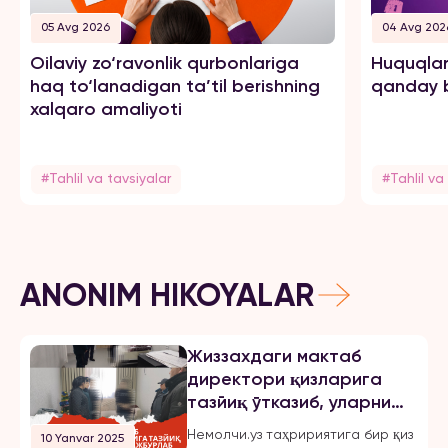
05 Avg 2026
04 Avg 202
Oilaviy zo‘ravonlik qurbonlariga
Huquqlar
haq to‘lanadigan ta’til berishning
qanday b
xalqaro amaliyoti
#Tahlil va tavsiyalar
#Tahlil va
ANONIM HIKOYALAR
Жиззахдаги мактаб
директори қизларига
тазйиқ ўтказиб, уларни
мажбурлаб турмушга
Немолчи.уз таҳририятига бир қиз
10 Yanvar 2025