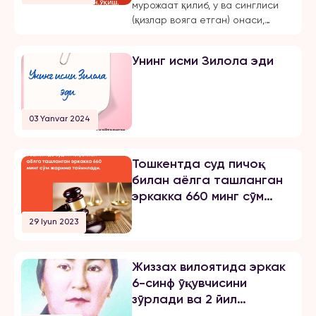
чиқарган, ўқиш,
мурожаат қилиб, у ва синглиси
ишлашдан маҳрум қилган
(қизлар вояга етган) онаси,
ва эркинликларини
Жиззах шаҳридаги 18-мактаб
чеклаган.
директори бўлмиш Шахноза
Унинг исми Зилола эди
Хасанова томонидан бир неча
бор зўравонлик ва тазйиққа
учрашганини маълум қилди.
Қуйида опа-сингиллардан
03 Yanvar 2024
бирининг хабарини эълон
қиламиз: «3 йилдан буён Тошкент
шаҳрида ҳам ўқиб, ҳам
Тошкентда суд пичоқ
ишлайман. 2024 йил 31 октябрь
билан аёлга ташланган
куни мени умуман норози бўлган
эркакка 660 минг сўм
йигитга […]
жарима тайинлади
29 Iyun 2023
Жиззах вилоятида эркак
6-синф ўқувчисини
зўрлади ва 2 йил
озодликни чеклаш