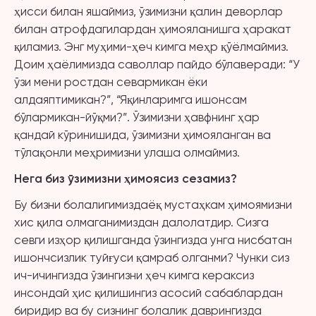
ҳисси билан яшаймиз, ўзимизни қалин деворлар
билан атрофдагилардан ҳимояланишга ҳаракат
қиламиз. Энг муҳими-ҳеч кимга меҳр қўёлмаймиз.
Доим ҳаёлимизда саволлар пайдо бўлаверади: “У
ўзи мени ростдан севармикан ёки
алдаяптимикан?”, “Яқинларимга ишонсам
бўлармикан-йўқми?”. Ўзимизни ҳавфнинг ҳар
қандай кўринишида, ўзимизни ҳимояланган ва
тўлақонли меҳримизни улаша олмаймиз.
Нега биз ўзимизни ҳимоясиз сезамиз?
Бу бизни болалигимиздаёқ мустаҳкам ҳимоямизни
хис қила олмаганимиздан далолатдир. Сизга
севги изҳор қилишганда ўзингизда унга нисбатан
ишончсизлик туйғуси қамраб олганми? Чунки сиз
ич-ичингизда ўзингизни ҳеч кимга кераксиз
инсондай ҳис қилишингиз асосий сабаблардан
биридир ва бу сизнинг болалик даврингизда