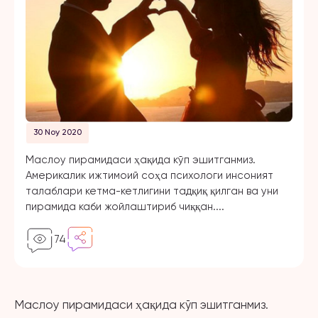
30 Noy 2020
Маслоу пирамидаси ҳақида кўп эшитганмиз.
Америкалик ижтимоий соҳа психологи инсоният
талаблари кетма-кетлигини тадқиқ қилган ва уни
пирамида каби жойлаштириб чиққан....
74
Маслоу пирамидаси ҳақида кўп эшитганмиз.