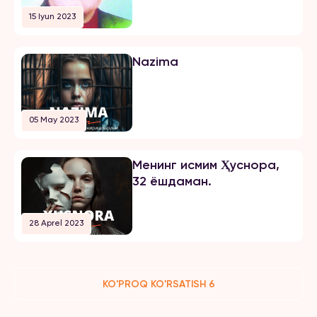
озодликни чеклаш
15 Iyun 2023
жазосини олди
Nazima
05 May 2023
Менинг исмим Ҳуснора,
32 ёшдаман.
28 Aprel 2023
KO'PROQ KO'RSATISH 6