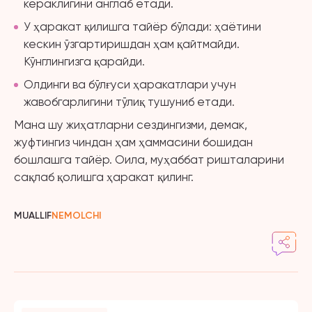
кераклигини англаб етади.
У ҳаракат қилишга тайёр бўлади: ҳаётини
кескин ўзгартиришдан ҳам қайтмайди.
Кўнглингизга қарайди.
Олдинги ва бўлғуси ҳаракатлари учун
жавобгарлигини тўлиқ тушуниб етади.
Мана шу жиҳатларни сездингизми, демак,
жуфтингиз чиндан ҳам ҳаммасини бошидан
бошлашга тайёр. Оила, муҳаббат ришталарини
сақлаб қолишга ҳаракат қилинг.
MUALLIF
NEMOLCHI