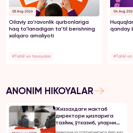
05 Avg 2026
04 Avg 202
Oilaviy zo‘ravonlik qurbonlariga
Huquqlar
haq to‘lanadigan ta’til berishning
qanday b
xalqaro amaliyoti
#Tahlil va tavsiyalar
#Tahlil va
ANONIM HIKOYALAR
Жиззахдаги мактаб
директори қизларига
тазйиқ ўтказиб, уларни
мажбурлаб турмушга
Немолчи.уз таҳририятига бир қиз