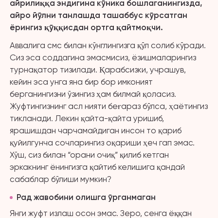
айрилиққа эндигина кўника бошлаганингизда,
айро йўлни танлашда ташаббус кўрсатган
ёрингиз қўққисдан ортга қайтмоқчи
.
Аввалига смс билан кўнглингизга қўл солиб кўради.
Сиз эса соддагина эмасмисиз, ёзишмаларингиз
турнақатор тизилади. Қарабсизки, учрашув,
кейин эса унга яна бир бор имконият
берганингизни ўзингиз ҳам билмай қоласиз.
Жуфтингизнинг асл нияти беғараз бўлса, ҳаётингиз
тикланади. Лекин қайта-қайта уришиб,
ярашишдан чарчамайдиган инсон то қариб
қуйилгунча сочларингиз оқариши ҳеч гап эмас.
Хўш, сиз билан “орани очиқ” қилиб кетган
эркакнинг ёнингизга қайтиб келишига қандай
сабаблар бўлиши мумкин?
Рад жавобини олишга ўрганмаган
Янги жуфт излаш осон эмас. Зеро, сенга ёққан