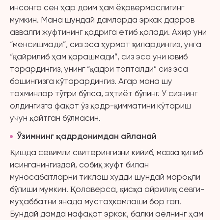
инсонга сен ҳар доим ҳам ёқавермаслигинг
мумкин. Мана шундай дамларда эркак дарров
аввалги жуфтининг қадрига етиб қолади. Ахир уни
“менсишмади”, сиз эса ҳурмат қилардингиз, унга
“қайрилиб ҳам қарашмади”, сиз эса уни ювиб
тарардингиз, унинг “қадри топталди” сиз эса
бошингизга кўтарардингиз. Агар мана шу
тахминлар тўғри бўлса, эҳтиёт бўлинг. У сизнинг
олдингизга фақат ўз қадр-қимматини кўтариш
учун қайтган бўлмасин.
Ўзимнинг қадрдонимдан айланай
Қишда севимли свитерингизни кийиб, мазза қилиб
исинганингиздай, собиқ жуфт билан
муносабатларни тиклаш худди шундай мароқли
бўлиши мумкин. Қолаверса, қисқа айрилиқ севги-
муҳаббатни янада мустаҳкамлаши бор гап.
Бундай дамда нафақат эркак, балки аёлнинг ҳам