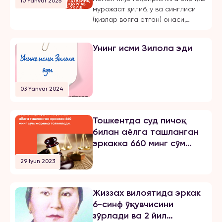
10 Yanvar 2025
чиқарган, ўқиш,
мурожаат қилиб, у ва синглиси
ишлашдан маҳрум қилган
(қизлар вояга етган) онаси,
ва эркинликларини
Жиззах шаҳридаги 18-мактаб
чеклаган.
директори бўлмиш Шахноза
Унинг исми Зилола эди
Хасанова томонидан бир неча
бор зўравонлик ва тазйиққа
учрашганини маълум қилди.
Қуйида опа-сингиллардан
03 Yanvar 2024
бирининг хабарини эълон
қиламиз: «3 йилдан буён Тошкент
шаҳрида ҳам ўқиб, ҳам
Тошкентда суд пичоқ
ишлайман. 2024 йил 31 октябрь
билан аёлга ташланган
куни мени умуман норози бўлган
эркакка 660 минг сўм
йигитга […]
жарима тайинлади
29 Iyun 2023
Жиззах вилоятида эркак
6-синф ўқувчисини
зўрлади ва 2 йил