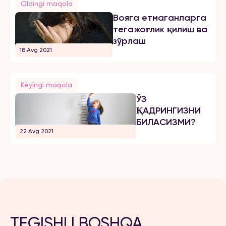
Oldingi maqola
Вояга етмаганларга
тегажоғлик қилиш ва
зўрлаш
18 Avg 2021
Keyingi maqola
ЎЗ
ҚАДРИНГИЗНИ
БИЛАСИЗМИ?
22 Avg 2021
TEGISHLI BOSHQA