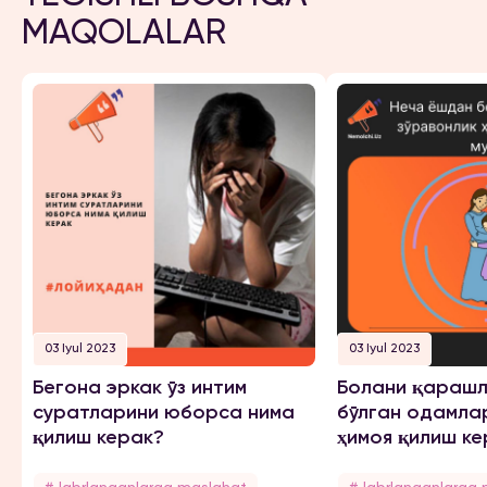
MAQOLALAR
03 Iyul 2023
03 Iyul 2023
Бегона эркак ўз интим
Болани қарашл
суратларини юборса нима
бўлган одамла
қилиш керак?
ҳимоя қилиш ке