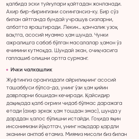
қалбида эски туйғулари қайтадан жонланади.
Ахир бир-бирингизни соғингансиз-ку. Бир сўз
билан айтганда бундай учрашув сизларни,
албатта яраштиради. Лекин… қанчалик узоқ
вақтга, асосий муаммо ҳам шунда. Чунки
ажралишга сабаб бўлган масалалар ҳамон ўз
ечимини кутмоқда. Шундай экан, очиқчасига
гаплашиб олишни ортга сурманг.
Ички чалкашлик
Жуфтингиз орангиздаги айрилиқнинг асосий
ташаббуси бўлса-да, унинг ўзи ҳам қийин
даврларни бошидан кечиради. Қайсидир
дақиқада қалб оғриғи чидаб бўлмас даражага
етади (ахир эркак ҳам тошдан эмас), шунда у
дарддан ҳалос бўлишни истайди. Гоҳида яқин
инсонимизни йўқотгач, унинг нақадар қардли
эканини англаб етамиз. Миямиз мисоли биз билан