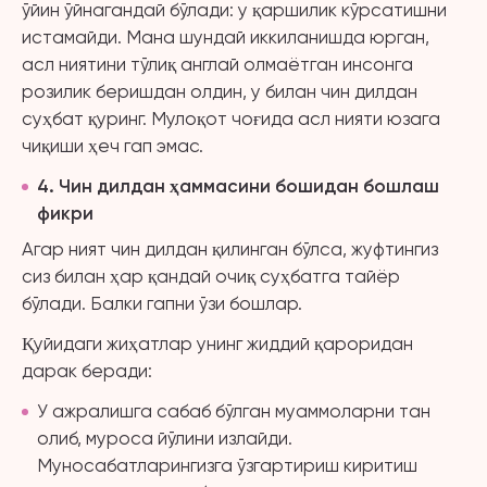
ўйин ўйнагандай бўлади: у қаршилик кўрсатишни
истамайди. Мана шундай иккиланишда юрган,
асл ниятини тўлиқ англай олмаётган инсонга
розилик беришдан олдин, у билан чин дилдан
суҳбат қуринг. Мулоқот чоғида асл нияти юзага
чиқиши ҳеч гап эмас.
4
.
Чин дилдан ҳаммасини бошидан бошлаш
фикри
Агар ният чин дилдан қилинган бўлса, жуфтингиз
сиз билан ҳар қандай очиқ суҳбатга тайёр
бўлади. Балки гапни ўзи бошлар.
Қуйидаги жиҳатлар унинг жиддий қароридан
дарак беради:
У ажралишга сабаб бўлган муаммоларни тан
олиб, муроса йўлини излайди.
Муносабатларингизга ўзгартириш киритиш