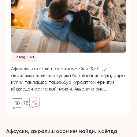
19 Avg 2021
Афсуски, ажралиш осон кечмайди. Ҳаётда
айрилиққа эндигина кўника бошлаганингизда, айро
йўлни танлашда ташаббус кўрсатган ёрингиз
қўққисдан ортга қайтмоқчи. Аввалига смс...
78
Афсуски, ажралиш осон кечмайди
.
Ҳаётда