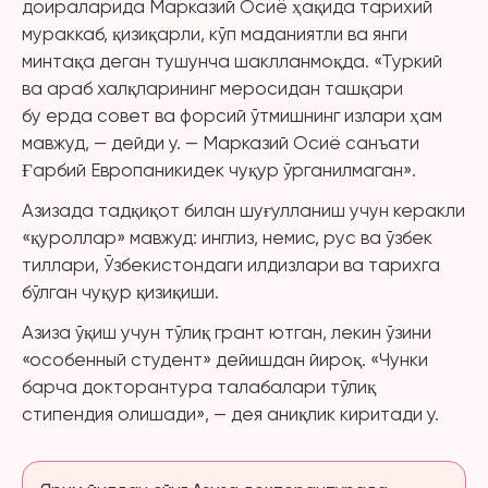
доираларида Марказий Осиё ҳақида тарихий
мураккаб, қизиқарли, кўп маданиятли ва янги
минтақа деган тушунча шаклланмоқда. «Туркий
ва араб халқларининг меросидан ташқари
бу ерда совет ва форсий ўтмишнинг излари ҳам
мавжуд, — дейди у. — Марказий Осиё санъати
Ғарбий Европаникидек чуқур ўрганилмаган».
Азизада тадқиқот билан шуғулланиш учун керакли
«қуроллар» мавжуд: инглиз, немис, рус ва ўзбек
тиллари, Ўзбекистондаги илдизлари ва тарихга
бўлган чуқур қизиқиши.
Азиза ўқиш учун тўлиқ грант ютган, лекин ўзини
«особенный студент» дейишдан йироқ. «Чунки
барча докторантура талабалари тўлиқ
стипендия олишади», — дея аниқлик киритади у.