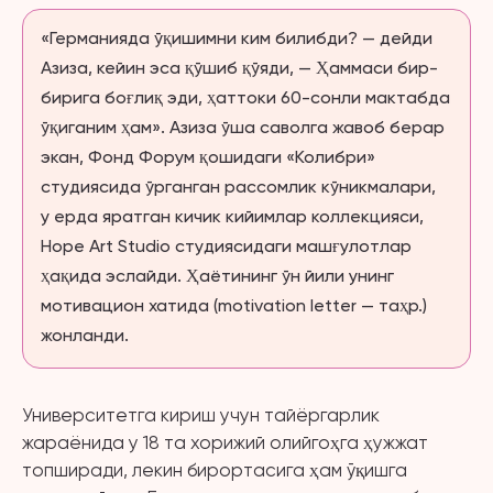
«Германияда ўқишимни ким билибди? — дейди
Азиза, кейин эса қўшиб қўяди, — Ҳаммаси бир-
бирига боғлиқ эди, ҳаттоки 60-сонли мактабда
ўқиганим ҳам». Азиза ўша саволга жавоб берар
экан, Фонд Форум қошидаги «Колибри»
студиясида ўрганган рассомлик кўникмалари,
у ерда яратган кичик кийимлар коллекцияси,
Hope Art Studio студиясидаги машғулотлар
ҳақида эслайди. Ҳаётининг ўн йили унинг
мотивацион хатида (motivation letter — таҳр.)
жонланди.
Университетга кириш учун тайёргарлик
жараёнида у 18 та хорижий олийгоҳга ҳужжат
топширади, лекин бирортасига ҳам ўқишга