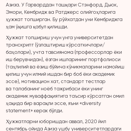
Азиза. У Гарварддан ташқари Стэнфорд, Дьюк,
Эмори, Кембридж ва Ратджерс олийгоҳларига
ҳужжат топширган. Бу рўйхатдан уни Кембриджга
ҳам ўқишга қабул қилишди.
Ҳужжат топшириш учун унга университетдан
транскрипт (ўзлаштириш кўрсаткичлари/
баҳолари), учта тавсиянома (профессорлар ёки
иш берувчидан), ёзган ишларининг портфолиоси
(таҳлилий ва ёзиш бўйича кўникмаларини намойиш
қилиш учун илмий ишдан бир боб ёки академик
эссе), мотивацион хат, стандарт тестлар
ва талабанинг ноёб тажрибаси ёки унинг
академик муваффақиятига таъсир кўрсатган омил
ҳақида бир варақли эссе, яъни «diversity
statement» керак бўлди.
Ҳужжатларни юборишдан аввал, 2020 йил
сентябрь ойида Азиза ушбу университетлардаги