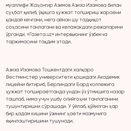
муаллифи Жаҳонгир Азимов Азиза Изамова билан
суҳбат қилиб, ўқишга ҳужжат топшириш жараёни
қандай кечгани, нега айнан шу тадқиқот
соҳасини танлагани ва келажакдаги режаларини
ўрганди. «Газета.uz» интервьюнинг ўзбекча
таржимасини тақдим этади.
Азиза Изамова Тошкентдаги халқаро
Вестминстер университети қошидаги Академик
лицейни битириб, Берлиндаги Бард коллежига
ҳужжат топшираётганда ундан ўз ўтмишига назар
ташлаб, нима учун ушбу олийгоҳни танлаганини
тушунтиришни сўрашади. У ўйлаб, қўйилган ҳар
бир қадам кишини ўзининг ҳаёти мазмунига
яқинлаштиришини тушунади.