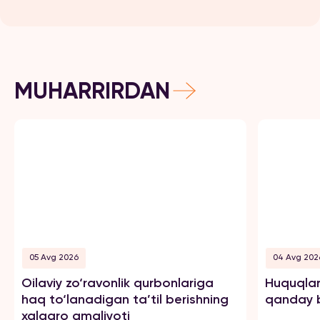
MUHARRIRDAN
05 Avg 2026
04 Avg 202
Oilaviy zo‘ravonlik qurbonlariga
Huquqlar
haq to‘lanadigan ta’til berishning
qanday b
xalqaro amaliyoti