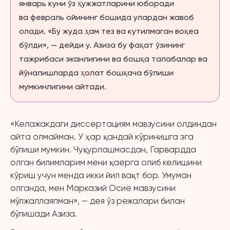
январь куни ўз ҳужжатларини юборади
ва февраль ойининг бошида улардан жавоб
олади. «Бу жуда ҳам тез ва кутилмаган воқеа
бўлди», — дейди у. Азиза бу фақат ўзининг
тажрибаси эканлигини ва бошқа талабалар ва
йўналишларда ҳолат бошқача бўлиши
мумкинлигини айтади.
«Келажакдаги диссертациям мавзусини олдиндан
айта олмайман. У ҳар қандай кўринишга эга
бўлиши мумкин. Чуқурлашмасдан, Гарвардда
олган билимларим мени қаерга олиб келишини
кўриш учун менда икки йил вақт бор. Умуман
олганда, мен Марказий Осиё мавзусини
мўлжаллаяпман», — дея ўз режалари билан
бўлишади Азиза.