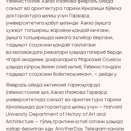
Ўзбекистонлик Азиза Изамова февраль ойида
санъат ва архитектура тарихи йўналиши бўйича
докторантура қилиш учун Гарвард
университетига қабул қилинди. Азиза ўқишга
ҳужжат топшириш жараёни қандай кечгани,
ўқишга топширишда нимага эътибор бергани,
тадқиқот соҳасини қандай танлагани
ва келажакдаги режалари ҳақида гапириб берди.
«Ғарб академик доираларига Марказий Осиёси
ҳақида кўпроқ билим олиб келиб, Ўзбекистондаги
тадқиқот соҳасини бойитмоқчиман», — дейди у.
Февраль ойида ижтимоий тармоқларда
ўзбекистонлик қиз, Азиза Изамова Гарвард
университетида санъат ва архитектура тарихи
йўналишида докторантура қилиш учун — Harvard
University Department of History of Art and
Architecture — тўлиқ грантини ютиб олгани ҳақида
хабар берилган эди. AnotherDay Telegram канали