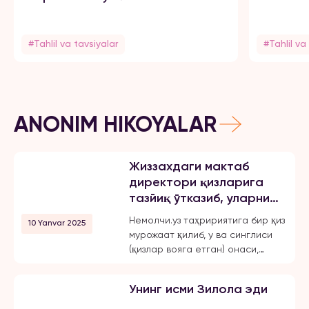
#Tahlil va tavsiyalar
#Tahlil va
ANONIM HIKOYALAR
Жиззахдаги мактаб
директори қизларига
тазйиқ ўтказиб, уларни
мажбурлаб турмушга
Немолчи.уз таҳририятига бир қиз
10 Yanvar 2025
чиқарган, ўқиш,
мурожаат қилиб, у ва синглиси
ишлашдан маҳрум қилган
(қизлар вояга етган) онаси,
ва эркинликларини
Жиззах шаҳридаги 18-мактаб
чеклаган.
директори бўлмиш Шахноза
Унинг исми Зилола эди
Хасанова томонидан бир неча
бор зўравонлик ва тазйиққа