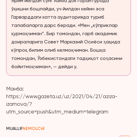
Ярим йилдан сўнг Азиза докторантурада
ўқишни бошлайди, уч йилдан кейин эса
Гарварддаги катта аудиторияда туриб
талабаларга дарс беради. «Мен „кўприклар
қурмоқчиман“. Бир томондан, ғарб академик
доираларига Совет Марказий Осиёси ҳақида
кўпроқ билим олиб келмоқчиман. Бошқа
томондан, Ўзбекистондаги тадқиқот соҳасини
бойитмоқчиман», — дейди у.
Манба:
https://www.gazeta.uz/uz/2021/04/21/aziza-
izamova/?
utm_source=push&utm_medium=telegram
MUALLIF
NEMOLCHI