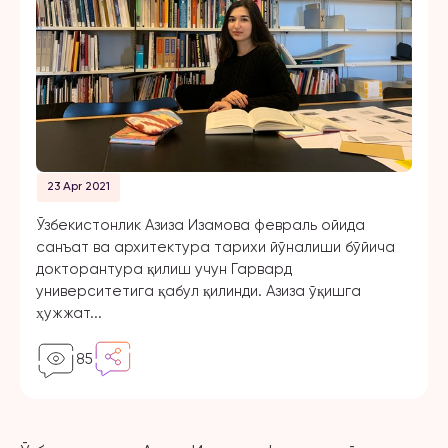
23 Apr 2021
Ўзбекистонлик Азиза Изамова февраль ойида
санъат ва архитектура тарихи йўналиши бўйича
докторантура қилиш учун Гарвард
университетига қабул қилинди. Азиза ўқишга
ҳужжат...
85