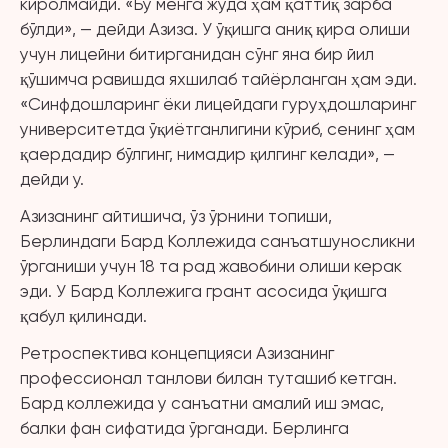
киролмайди. «Бу менга жуда ҳам қаттиқ зарба
бўлди», — дейди Азиза. У ўқишга аниқ қира олиши
учун лицейни битирганидан сўнг яна бир йил
қўшимча равишда яхшилаб тайёрланган ҳам эди.
«Синфдошларинг ёки лицейдаги гуруҳдошларинг
университетда ўқиётганлигини кўриб, сенинг ҳам
қаердадир бўлгинг, нимадир қилгинг келади», —
дейди у.
Азизанинг айтишича, ўз ўрнини топиши,
Берлиндаги Бард Коллежида санъатшуносликни
ўрганиши учун 18 та рад жавобини олиши керак
эди. У Бард Коллежига грант асосида ўқишга
қабул қилинади.
Ретроспектива концепцияси Азизанинг
профессионал танлови билан туташиб кетган.
Бард коллежида у санъатни амалий иш эмас,
балки фан сифатида ўрганади. Берлинга