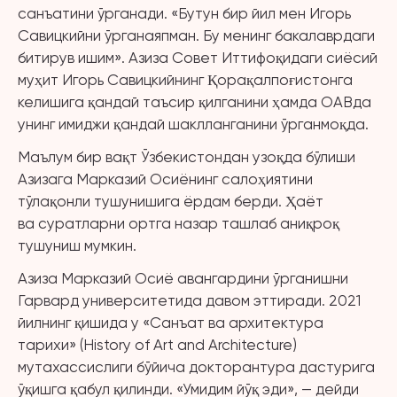
санъатини ўрганади. «Бутун бир йил мен Игорь
Савицкийни ўрганаяпман. Бу менинг бакалаврдаги
битирув ишим». Азиза Совет Иттифоқидаги сиёсий
муҳит Игорь Савицкийнинг Қорақалпоғистонга
келишига қандай таъсир қилганини ҳамда ОАВда
унинг имиджи қандай шаклланганини ўрганмоқда.
Маълум бир вақт Ўзбекистондан узоқда бўлиши
Азизага Марказий Осиёнинг салоҳиятини
тўлақонли тушунишига ёрдам берди. Ҳаёт
ва суратларни ортга назар ташлаб аниқроқ
тушуниш мумкин.
Азиза Марказий Осиё авангардини ўрганишни
Гарвард университетида давом эттиради. 2021
йилнинг қишида у «Санъат ва архитектура
тарихи» (History of Art and Architecture)
мутахассислиги бўйича докторантура дастурига
ўқишга қабул қилинди. «Умидим йўқ эди», — дейди