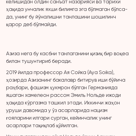
келишидан олдин санъат назарияси ва тарихи
ҳақида унчалик яхши билимга эга бўлмаган бўлса-
да, унинг бу йўналишни танлашини шошилинч
қарор деб бўлмайди.
Азиза нега бу касбни танлаганини қизиқ бир воқеа
билан тушунтириб беради.
2019 йилда профессор Ая Сойка (Aya Soika),
ҳозирда Азизанинг бакалавр битирув иши бўйича
раҳбари, фашизм ҳукмрон бўлган Германияда
яшаган хамелеон рассом Эмиль Нольде ижоди
ҳақида кўргазма ташкил этади. Иккинчи жаҳон
уруши давомида у ўз асарларида нацизм
ғояларини илгари сурган, кейинчалик унинг
асарлари тақиқлаб қўйилган.