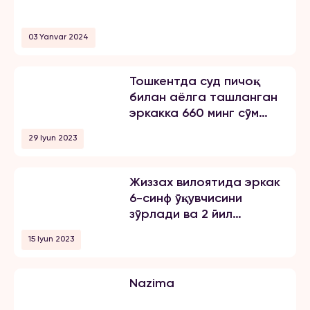
учрашганини маълум қилди.
Қуйида опа-сингиллардан
03 Yanvar 2024
бирининг хабарини эълон
қиламиз: «3 йилдан буён Тошкент
шаҳрида ҳам ўқиб, ҳам
Тошкентда суд пичоқ
ишлайман. 2024 йил 31 октябрь
билан аёлга ташланган
куни мени умуман норози бўлган
эркакка 660 минг сўм
йигитга […]
жарима тайинлади
29 Iyun 2023
Жиззах вилоятида эркак
6-синф ўқувчисини
зўрлади ва 2 йил
озодликни чеклаш
15 Iyun 2023
жазосини олди
Nazima