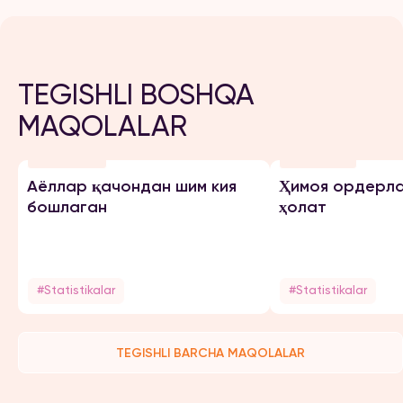
TEGISHLI BOSHQA
MAQOLALAR
05 Apr 2024
03 Iyul 2023
Аёллар қачондан шим кия
Ҳимоя ордерла
бошлаган
ҳолат
#Statistikalar
#Statistikalar
TEGISHLI BARCHA MAQOLALAR