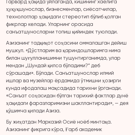
Гарвард ҳақида ўйлаганда, кишининг хаёлига
ҳуқуқшунослар, бизнесменлар, сиёсатчилар,
технологлар ҳақидаги стереотип бўлиб қолган
фикрлар келади. Уларнинг орасида
санъатшуносларни топиш қийиндек туюлади.
Азизанинг тадқиқот соҳасини оммалашган дейиш
мушкул. «Дўстларим ва қариндошларимга нима
билан шуғулланишимни тушунтирганимда, улар
мендан „Шундай қилса бўладими?“ деб
сўрашади». Бўлади. Санъатшунослар илмий
ишлар ва музейлар ёрдамида ўтмишни ҳозирги
кунда ифодалаш мақсадида тарихни ўрганади.
«Санъат соҳасидан бўлган тарихий фактлар дунё
ҳақидаги фаразларимизни шакллантиради», — дея
қўшимча қилади Азиза.
Бу жиҳатдан Марказий Осиё ноёб минтақа.
Азизанинг фикрига кўра, Ғарб академик