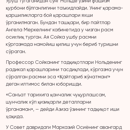
Уруш тугаганидан сўнг Нольде ўзини фашизм
қурбони бўлганлигини таъкидлайди. Унинг қарама-
қаршиликларга бой қарашлари яхши
ўрганилмаган. Бундан ташқари, бир пайтлар
Ангела Меркелнинг кабинетида у чизган расм
осиғлиқ турган. Ая Сойка ушбу расмни
кўргазмада намойиш қилиш учун бериб туришни
сўраган.
Профессор Сойканинг тадқиқотлари Нольденинг
радикал қарашларини тасдиқлади, кўргазма учун
сўралган расмни эса «Қайтариб жўнатманг»
деган илтимос билан юборишди.
«Санъат тарихига қанчалик чуқурлашсам,
шунчалик кўп қизиқарли деталларни
ўрганаман», — дейди Азиза ўзининг тадқиқот иши
ҳақида.
У Совет давридаги Марказий Осиёнинг авангард