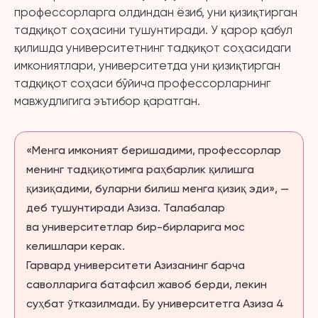
профессорларга олдиндан ёзиб, уни қизиқтирган
тадқиқот соҳасини тушунтиради. У қарор қабул
қилишда университетнинг тадқиқот соҳасидаги
имкониятлари, университетда уни қизиқтирган
тадқиқот соҳаси бўйича профессорларнинг
мавжудлигига эътибор қаратган.
«Менга имконият беришадими, профессорлар
менинг тадқиқотимга раҳбарлик қилишга
қизиқадими, буларни билиш менга қизиқ эди», —
деб тушунтиради Азиза. Талабалар
ва университетлар бир-бирларига мос
келишлари керак.
Гарвард университети Азизанинг барча
саволларига батафсил жавоб берди, лекин
суҳбат ўтказилмади. Бу университетга Азиза 4