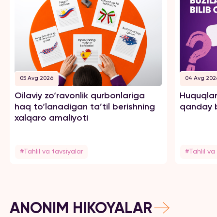
05 Avg 2026
04 Avg 202
Oilaviy zo‘ravonlik qurbonlariga
Huquqlar
haq to‘lanadigan ta’til berishning
qanday b
xalqaro amaliyoti
#Tahlil va tavsiyalar
#Tahlil va
ANONIM HIKOYALAR