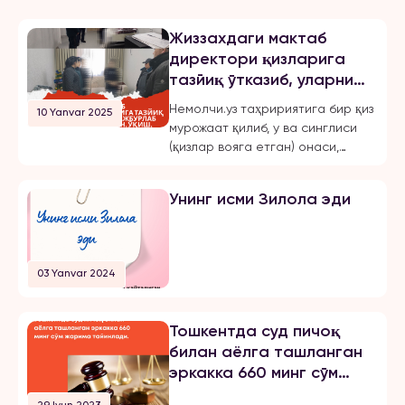
Жиззахдаги мактаб
директори қизларига
тазйиқ ўтказиб, уларни
мажбурлаб турмушга
Немолчи.уз таҳририятига бир қиз
10 Yanvar 2025
чиқарган, ўқиш,
мурожаат қилиб, у ва синглиси
ишлашдан маҳрум қилган
(қизлар вояга етган) онаси,
ва эркинликларини
Жиззах шаҳридаги 18-мактаб
чеклаган.
директори бўлмиш Шахноза
Унинг исми Зилола эди
Хасанова томонидан бир неча
бор зўравонлик ва тазйиққа
учрашганини маълум қилди.
Қуйида опа-сингиллардан
03 Yanvar 2024
бирининг хабарини эълон
қиламиз: «3 йилдан буён Тошкент
шаҳрида ҳам ўқиб, ҳам
Тошкентда суд пичоқ
ишлайман. 2024 йил 31 октябрь
билан аёлга ташланган
куни мени умуман норози бўлган
эркакка 660 минг сўм
йигитга […]
жарима тайинлади