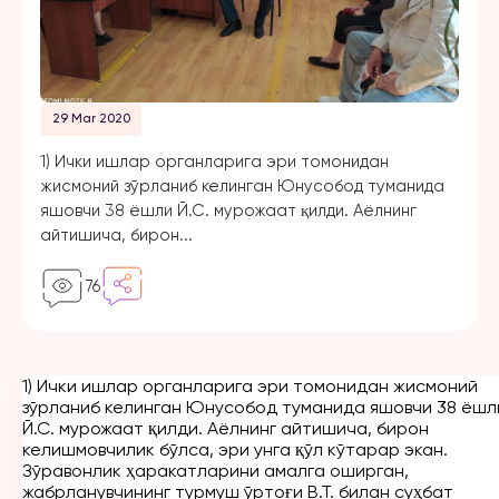
29 Mar 2020
1) Ички ишлар органларига эри томонидан
жисмоний зўрланиб келинган Юнусобод туманида
яшовчи 38 ёшли Й.С. мурожаат қилди. Аёлнинг
айтишича, бирон...
76
1) Ички ишлар органларига эри томонидан жисмоний
2) Юнусобод туманининг яна бир фуқароси,
27
зўрланиб келинган Юнусобод туманида яшовчи 38 ёшл
ёшли Д.Г. ҳам қайнопаси томонидан рухий
Й.С. мурожаат қилди. Аёлнинг айтишича, бирон
зўравонликка учраганини айтиб, мурожаат қилган.
келишмовчилик бўлса, эри унга қўл кўтарар экан.
Зўравонлик ҳаракатларини амалга оширган,
Аёлнинг айтишича, эрининг синглиси, 33 ёшли Ш.Х.,
жабрланувчининг турмуш ўртоғи В.Т. билан суҳбат