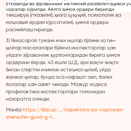
улар билан яшайди ва вақти-вақти билан унга
ўтказилди ва зўравоннинг ижтимоий реабилитацияси у
рухий босим ўтказади. Келиб тушган аризага кўра
чоралар кўрилди. Аёлга ҳимоя ордери берилди.
текширув ўтказилиб, қизга ҳуқуқий, психологик ва
маънавий ёрдам кўрсатилиб, ҳимоя ордери
расмийлаштирилди.
3) Яккасарой тумани ички ишлар бўлими хотин-
қизлар масалалари бўйича инспекторлар ҳам
уйдаги зўравонлик қурбонларидан бирига ҳимоя
ордерини берди. 45 ёшли Ш.Д. эри вақти-вақти
билан спиртли ичимлик истеъмол қилиб, уйда
жанжал қилар, бунда эса нафақат аёл, балки
болалар ҳам азият чекади. Мазкур ходиса
профилактика инспекторлари томонидан
назоратга олинди.
Манба
https://iibb.uz/…/inspektora-po-voprosam-
zhenschin-guvd-g-t…