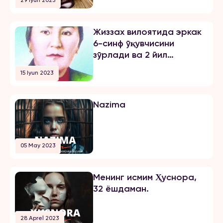
29 Iyun 2023
Жиззах вилоятида эркак
6-синф ўқувчисини
зўрлади ва 2 йил
озодликни чеклаш
15 Iyun 2023
жазосини олди
Nazima
05 May 2023
Менинг исмим Ҳуснора,
32 ёшдаман.
28 Aprel 2023