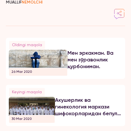
MUALLIF
NEMOLCHI
Oldingi maqola
Мен эркакман. Ва
мен зўравонлик
қурбониман.
26 Mar 2020
Keyingi maqola
Акушерлик ва
гинекология маркази
шифокорларидан бепул
30 Mar 2020
маслаҳатлар