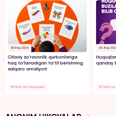
05 Avg 2026
04 Avg 202
Oilaviy zo‘ravonlik qurbonlariga
Huquqlar
haq to‘lanadigan ta’til berishning
qanday b
xalqaro amaliyoti
#Tahlil va tavsiyalar
#Tahlil va