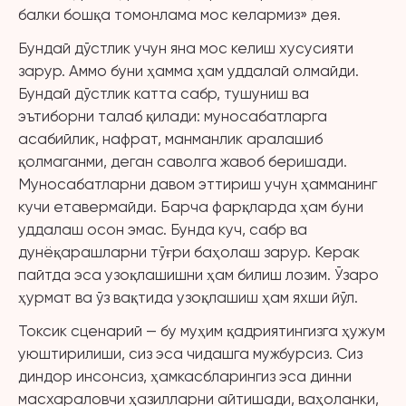
балки бошқа томонлама мос келармиз» дея.
Бундай дўстлик учун яна мос келиш хусусияти
зарур. Аммо буни ҳамма ҳам уддалай олмайди.
Бундай дўстлик катта сабр, тушуниш ва
эътиборни талаб қилади: муносабатларга
асабийлик, нафрат, манманлик аралашиб
қолмаганми, деган саволга жавоб беришади.
Муносабатларни давом эттириш учун ҳамманинг
кучи етавермайди. Барча фарқларда ҳам буни
уддалаш осон эмас. Бунда куч, сабр ва
дунёқарашларни тўғри баҳолаш зарур. Керак
пайтда эса узоқлашишни ҳам билиш лозим. Ўзаро
ҳурмат ва ўз вақтида узоқлашиш ҳам яхши йўл.
Токсик сценарий — бу муҳим қадриятингизга ҳужум
уюштирилиши, сиз эса чидашга мужбурсиз. Сиз
диндор инсонсиз, ҳамкасбларингиз эса динни
масхараловчи ҳазилларни айтишади, ваҳоланки,