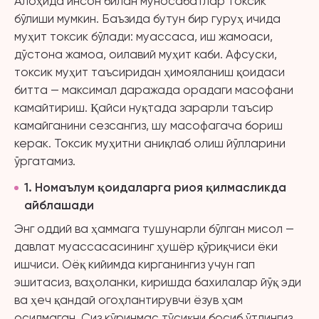
Алоҳида инсон билан муносабатлар токсик
бўлиши мумкин. Баъзида бутун бир гуруҳ ичида
муҳит токсик бўлади: муассаса, иш жамоаси,
дўстона жамоа, оилавий муҳит каби. Афсуски,
токсик муҳит таъсиридан ҳимояланиш қоидаси
битта — максимал даражада орадаги масофани
камайтириш. Қайси нуқтада зарарли таъсир
камайганини сезсангиз, шу масофагача бориш
керак. Токсик муҳитни аниқлаб олиш йўлларини
ўргатамиз.
1
. Номаълум қоидаларга риоя қилмасликда
айблашади
Энг оддий ва ҳаммага тушунарли бўлган мисол —
давлат муассасасининг ҳушёр қўриқчиси ёки
ишчиси. Оёқ кийимда кирганингиз учун гап
эшитасиз, ваҳоланки, киришда бахилалар йўқ эди
ва ҳеч қандай огоҳлантирувчи ёзув ҳам
осилмаган. Сиз кўринмас тўсиқни босиб ўтдингиз