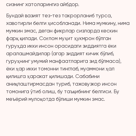
сизнинг хатоларингиз айбдор.
Бундай вазият тез-тез такрорланиб турса,
хавотирли белги ҳисобланади. Нима мумкину, нима
мумкин эмас, деган фикрлар сизларда кескин
фарқ қилади. Соғлом муҳит ҳукмрон бўлган
гуруҳда икки инсон орасидаги зиддиятга ёки
аралашмайдилар (агар зиддият кичик бўлиб,
гуруҳнинг умумий манфаатларига зид бўлмаса),
ёки ҳар икки томонни тинглаб, муаммони ҳал
қилишга ҳаракат қилишади. Сабабини
аниқлаштирмасдан туриб, тажовузкор инсон
томонига ўтиб олиш, бу таъқибнинг белгиси. Бу
меъёрий мулоқотда бўлиши мумкин эмас.