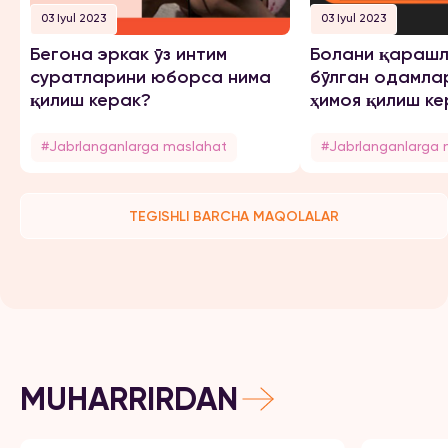
03 Iyul 2023
03 Iyul 2023
Бегона эркак ўз интим
Болани қарашл
суратларини юборса нима
бўлган одамла
қилиш керак?
ҳимоя қилиш ке
#Jabrlanganlarga maslahat
#Jabrlanganlarga 
TEGISHLI BARCHA MAQOLALAR
MUHARRIRDAN