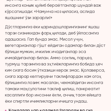
инсонга коньяк қуйиб бераётганлар шундай важ
кўрсатишади: «Намунча ноз қиласиз, аслида
яшашнинг ўзи зарарли!»
Дўстларингиз ёки қариндошларингизнинг яшаш
тарзи сизникидан фарқ қилади, деб ўйласангиз
адашасиз. Гап бунда эмас. Мисол учун,
вегетарианлар гўшт ейдиган одамлар билан дўст
бўлиши мумкин, ичкилик ичадиганлар эса
ичмайдиганлар билан. Аммо соғлиқ, парҳез,
турмуш тарзингиз ва эҳтиёжларингиз бобида ҳеч
ким сизга босим ўтказиши керак эмас. Қолаверса,
сизга зарар келтирувчи таклифлардан хам огоҳ
бўлишингиз лозим: масалан, чекмайдиган инсонга
тамаки маҳсулотини таклиф қилиш, панкреатит
касаллиги бор инсонни ёғли, аччиқ таом ейишга
ёки спиртли ичимликларни ичишга ундаш.
Қоидалар ҳар қадамда ўзгаради ва сиз