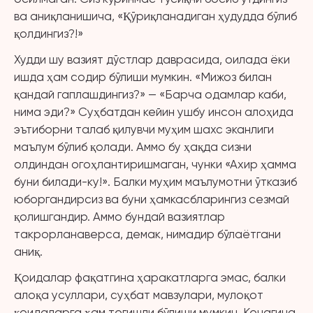
ва аниқланишича, «Қўриқланадиган ҳудудда бўлиб
қолдингиз?!»
Худди шу вазият дўстлар даврасида, оилада ёки
ишда ҳам содир бўлиши мумкин. «Мижоз билан
қандай гаплашдингиз?» — «Барча одамлар каби,
нима эди?» Суҳбатдан кейин ушбу инсон алоҳида
эътиборни талаб қилувчи муҳим шахс эканлиги
маълум бўлиб қолади. Аммо бу ҳақда сизни
олдиндан огоҳлантиришмаган, чунки «Ахир ҳамма
буни билади-ку!». Балки муҳим маълумотни ўтказиб
юборгандирсиз ва буни ҳамкасбларингиз сезмай
қолишгандир. Аммо бундай вазиятлар
такрорланаверса, демак, нимадир бўлаётгани
аниқ.
Қоидалар фақатгина ҳаракатларга эмас, балки
алоқа усуллари, суҳбат мавзулари, мулоқот
қоидаларга ҳам тегишли бўлиши мумкин. Кечагина