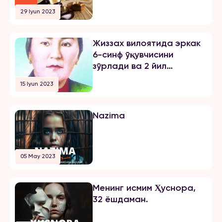
жарима тайинлади
29 Iyun 2023
Жиззах вилоятида эркак
6-синф ўқувчисини
зўрлади ва 2 йил
озодликни чеклаш
15 Iyun 2023
жазосини олди
Nazima
05 May 2023
Менинг исмим Ҳуснора,
32 ёшдаман.