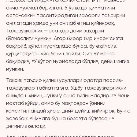
ПСИХОЛОГИЯДА «ТОКСИК» СЎЗИНИНГ маъноси
анча мужмал берилган. У ўз қадр-қимматини
аста-секин пасайтирадиган зарарли таъсирни
англатади ҳамда уни англаб етиш қийинроқ.
Тажовузкорлик — эса ҳар доим заҳарли
бўлмаслиги мумкин. Агар бирор бир инсон сизга
бақириб, қўпол муомалада бўлса, бу ёқимсиз,
қўрқитадиган ҳис бағишлайди. Сиз: «У менга
бақирди», «У қўпол муомалада бўлди», дейишингиз
мумкин.
Токсик таъсир қилиш усуллари одатда пассив-
тажовузкор табиатга эга. Ушбу тажовузкорликни
аниқлаш қийин, чунки у анча билинмасдир. «У мени
мақтаб қўйди, аммо бу мақтовдан ўзимни
камситилгандай ҳис этдим» дейиш қийинроқ. Бунга
жавобан: «Нимага бунча безовта бўляпсан!»
дегингиз келади.