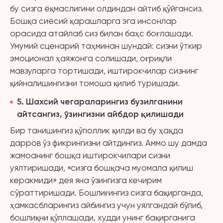
бу сизга ёқмаслигини олдиндан айтиб қўйгансиз.
Бошқа сиёсий қарашларга эга инсонлар
орасида атайлаб сиз билан баҳс боғлашади.
Умумий сценарий таҳминан шундай: сизни ўткир
эмоционал ҳаяжонга солишади, оғриқли
мавзуларга тортишади, иштирокчилар сизнинг
қийналишингизни томоша қилиб туришади.
5
. Шахсий чегараларингиз бузилганини
айтсангиз, ўзингизни айбдор қилишади
Бир танишингиз қўполлик қилди ва бу ҳақда
дарров ўз фикрингизни айтдингиз. Аммо шу дамда
жамоанинг бошқа иштирокчилари сизни
уялтиришади, «сизга бошқача муомала қилиш
керакмиди» дея яна ўзингизга кечирим
сўраттиришади. Бошлиғингиз сизга бақирганда,
ҳамкасбларингиз айбингиз учун уялгандай бўлиб,
бошлиқни қўллашади, худди унинг бақирганига