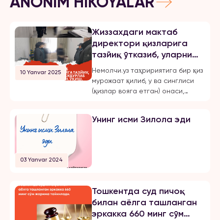
ANONIM HIKOYALAR
Жиззахдаги мактаб
директори қизларига
тазйиқ ўтказиб, уларни
мажбурлаб турмушга
Немолчи.уз таҳририятига бир қиз
10 Yanvar 2025
чиқарган, ўқиш,
мурожаат қилиб, у ва синглиси
ишлашдан маҳрум қилган
(қизлар вояга етган) онаси,
ва эркинликларини
Жиззах шаҳридаги 18-мактаб
чеклаган.
директори бўлмиш Шахноза
Унинг исми Зилола эди
Хасанова томонидан бир неча
бор зўравонлик ва тазйиққа
учрашганини маълум қилди.
Қуйида опа-сингиллардан
03 Yanvar 2024
бирининг хабарини эълон
қиламиз: «3 йилдан буён Тошкент
шаҳрида ҳам ўқиб, ҳам
Тошкентда суд пичоқ
ишлайман. 2024 йил 31 октябрь
билан аёлга ташланган
куни мени умуман норози бўлган
эркакка 660 минг сўм
йигитга […]