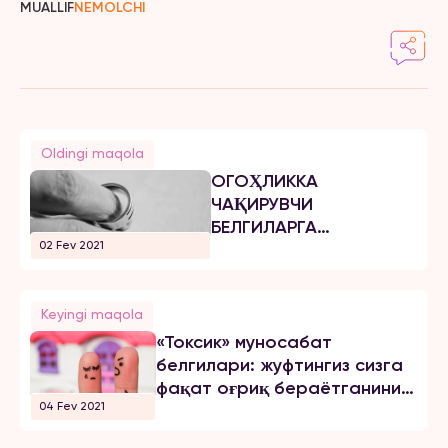
MUALLIF
NEMOLCHI
Oldingi maqola
ОГОҲЛИККА
ЧАҚИРУВЧИ
БЕЛГИЛАРГА
02 Fev 2021
БЕЭЪТИБОР БЎЛМАНГ
Keyingi maqola
«Токсик» муносабат
белгилари: жуфтингиз сизга
фақат оғриқ бераётганини
04 Fev 2021
қандай англаб етиш мумкин