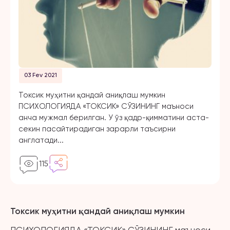
03 Fev 2021
Токсик муҳитни қандай аниқлаш мумкин
ПСИХОЛОГИЯДА «ТОКСИК» СЎЗИНИНГ маъноси
анча мужмал берилган. У ўз қадр-қимматини аста-
секин пасайтирадиган зарарли таъсирни
англатади...
115
Токсик муҳитни қандай аниқлаш мумкин