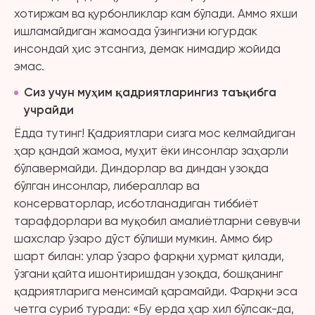
хотиржам ва қурбонликлар кам бўлади. Аммо яхши
ишламайдиган жамоада ўзингизни югурдак
инсондай ҳис этсангиз, демак нимадир жойида
эмас.
Сиз учун муҳим қадриятларингиз таъқибга
учрайди
Ёдда тутинг! Қадриятлари сизга мос келмайдиган
ҳар қандай жамоа, муҳит ёки инсонлар заҳарли
бўлавермайди. Диндорлар ва диндан узоқда
бўлган инсонлар, либераллар ва
консерваторлар, исботланадиган тиббиёт
тарафдорлари ва муқобил амалиётларни севувчи
шахслар ўзаро дўст бўлиши мумкин. Аммо бир
шарт билан: улар ўзаро фарқни ҳурмат қилади,
ўзгани қайта ишонтиришдан узоқда, бошқанинг
қадриятларига менсимай қарамайди. Фарқни эса
четга суриб туради: «Бу ерда ҳар хил бўлсак-да,