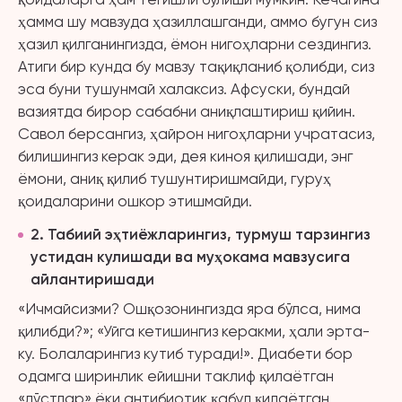
ҳамма шу мавзуда ҳазиллашганди, аммо бугун сиз
ҳазил қилганингизда, ёмон нигоҳларни сездингиз.
Атиги бир кунда бу мавзу тақиқланиб қолибди, сиз
эса буни тушунмай халаксиз. Афсуски, бундай
вазиятда бирор сабабни аниқлаштириш қийин.
Савол берсангиз, ҳайрон нигоҳларни учратасиз,
билишингиз керак эди, дея киноя қилишади, энг
ёмони, аниқ қилиб тушунтиришмайди, гуруҳ
қоидаларини ошкор этишмайди.
2
. Табиий эҳтиёжларингиз, турмуш тарзингиз
устидан кулишади ва муҳокама мавзусига
айлантиришади
«Ичмайсизми? Ошқозонингизда яра бўлса, нима
қилибди?»; «Уйга кетишингиз керакми, ҳали эрта-
ку. Болаларингиз кутиб туради!». Диабети бор
одамга ширинлик ейишни таклиф қилаётган
«дўстлар» ёки антибиотик қабул қилаётган