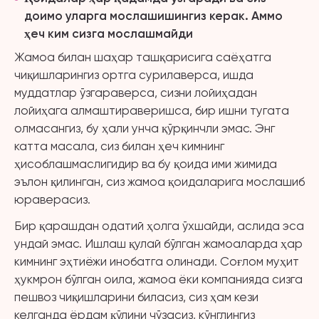
доимо уларга мослашишингиз керак. Аммо
ҳеч ким сизга мослашмайди
Жамоа билан шаҳар ташқарисига саёҳатга
чиқишларингиз ортга сурилаверса, ишда
муддатлар ўзгараверса, сизни лойиҳадан
лойиҳага алмаштираверишса, бир ишни тугата
олмасангиз, бу ҳали унча қўрқинчли эмас. Энг
катта масала, сиз билан ҳеч кимнинг
ҳисоблашмаслигидир ва бу қоида ими жимида
эълон қилинган, сиз жамоа қоидаларига мослашиб
юраверасиз.
Бир қарашдан одатий ҳолга ўхшайди, аслида эса
ундай эмас. Ишлаш қулай бўлган жамоаларда ҳар
кимнинг эҳтиёжи инобатга олинади. Соғлом муҳит
ҳукмрон бўлган оила, жамоа ёки компанияда сизга
пешвоз чиқишларини биласиз, сиз ҳам кези
келганда ёрдам қўлини чўзасиз, кўнглингиз