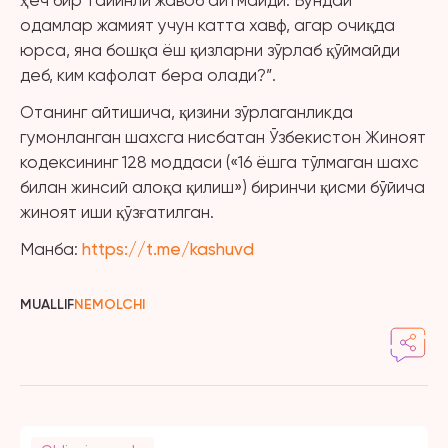
ҳеч бир тайинли жавоб айтмайди. Бундай
одамлар жамият учун катта хавф, агар очиқда
юрса, яна бошқа ёш қизларни зўрлаб қўймайди
деб, ким кафолат бера олади?”.
Отанинг айтишича, қизини зўрлаганликда
гумонланган шахсга нисбатан Ўзбекистон Жиноят
кодексининг 128 моддаси («16 ёшга тўлмаган шахс
билан жинсий алоқа қилиш») биринчи қисми бўйича
жиноят иши қўзғатилган.
Манба:
https://t.me/kashuvd
MUALLIF
NEMOLCHI