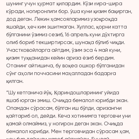
шунинг учун ҳурмат қилардим. Кўзи ғира-шира
кўради, ногиронлиги бор. ўша куни қизим бақирган,
дод деган. Лекин ҳамсояларимиз узоқроқда
яшайди, ҳеч ким эшитмаган. Хуллас, қорни катта
бўлганини ўзимиз сезиб, 16 апрель куни дўхтирга
олиб бориб текширтирсак, шунақа бўлиб чиқди.
Участковойларга айтдим, ўзим эса 4 май куни,
қизим туққанидан кейин ариза ёзиб бердим.
Отанинг айтишича, бу воқеа ошкор бўлганидан
сўнг аҳоли поччасини маҳалладан бадарға
қилган.
“Шу кетганича йўқ. Қариндошларининг уйида
яшаб юрган эмиш. Очиқда бемалол юрибди экан.
Опамдан сўрасам, бўлган иш бўлди, аризангни
қайтариб ол, дейди. Кеча хотинимга терговчи уни
қамай олмаймиз, у ногирон деган экан. Очиқда
бемалол юрибди. Мен терговчидан сўрасам ҳам,