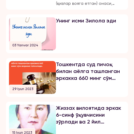
ишлашдан маҳрум қилган
(қизлар вояга етган) онаси,
ва эркинликларини
Жиззах шаҳридаги 18-мактаб
чеклаган.
директори бўлмиш Шахноза
Унинг исми Зилола эди
Хасанова томонидан бир неча
бор зўравонлик ва тазйиққа
учрашганини маълум қилди.
Қуйида опа-сингиллардан
03 Yanvar 2024
бирининг хабарини эълон
қиламиз: «3 йилдан буён Тошкент
шаҳрида ҳам ўқиб, ҳам
Тошкентда суд пичоқ
ишлайман. 2024 йил 31 октябрь
билан аёлга ташланган
куни мени умуман норози бўлган
эркакка 660 минг сўм
йигитга […]
жарима тайинлади
29 Iyun 2023
Жиззах вилоятида эркак
6-синф ўқувчисини
зўрлади ва 2 йил
озодликни чеклаш
15 Iyun 2023