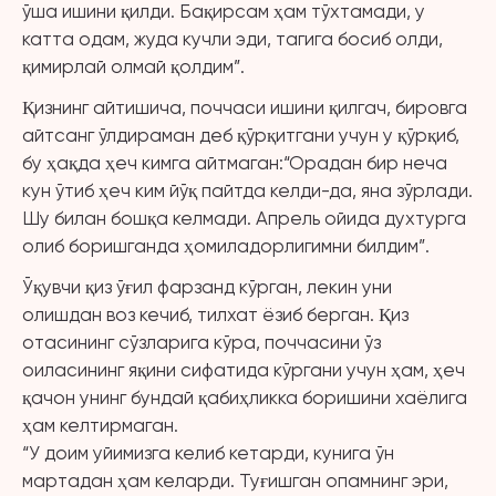
ўша ишини қилди. Бақирсам ҳам тўхтамади, у
катта одам, жуда кучли эди, тагига босиб олди,
қимирлай олмай қолдим”.
Қизнинг айтишича, поччаси ишини қилгач, бировга
айтсанг ўлдираман деб қўрқитгани учун у қўрқиб,
бу ҳақда ҳеч кимга айтмаган:“Орадан бир неча
кун ўтиб ҳеч ким йўқ пайтда келди-да, яна зўрлади.
Шу билан бошқа келмади. Апрель ойида духтурга
олиб боришганда ҳомиладорлигимни билдим”.
Ўқувчи қиз ўғил фарзанд кўрган, лекин уни
олишдан воз кечиб, тилхат ёзиб берган. Қиз
отасининг сўзларига кўра, поччасини ўз
оиласининг яқини сифатида кўргани учун ҳам, ҳеч
қачон унинг бундай қабиҳликка боришини хаёлига
ҳам келтирмаган.
“У доим уйимизга келиб кетарди, кунига ўн
мартадан ҳам келарди. Туғишган опамнинг эри,