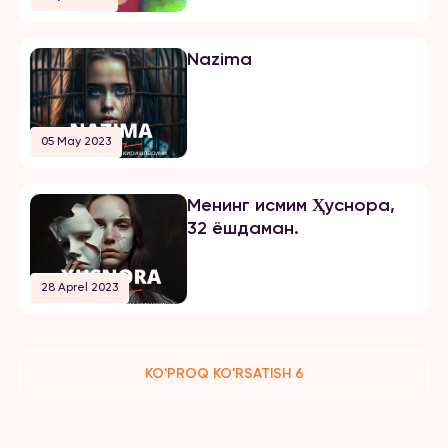
жазосини олди
Nazima
05 May 2023
Менинг исмим Ҳуснора,
32 ёшдаман.
28 Aprel 2023
KO'PROQ KO'RSATISH 6