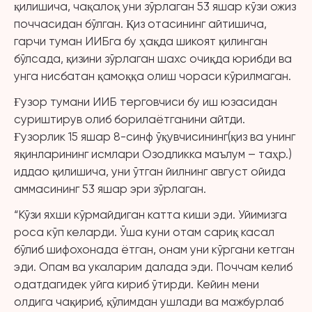
қилишича, чақалоқ уни зўрлаган 53 яшар кўзи ожиз
поччасидан бўлган. Қиз отасининг айтишича,
гарчи туман ИИБга бу ҳақда шикоят қилинган
бўлсада, қизини зўрлаган шахс очиқда юрибди ва
унга нисбатан қамоққа олиш чораси кўрилмаган.
Ғузор тумани ИИБ терговчиси бу иш юзасидан
суриштирув олиб борилаётганини айтди.
Ғузорлик 15 яшар 8-синф ўқувчисининг(қиз ва унинг
яқинларининг исмлари Озодликка маълум – таҳр.)
иддао қилишича, уни ўтган йилнинг август ойида
аммасининг 53 яшар эри зўрлаган.
“Кўзи яхши кўрмайдиган катта киши эди. Уйимизга
роса кўп келарди. Ўша куни отам сариқ касал
бўлиб шифохонада ётган, онам уни кўргани кетган
эди. Опам ва укаларим далада эди. Поччам келиб
одатдагидек уйга кириб ўтирди. Кейин мени
олдига чақириб, қўлимдан ушлади ва мажбурлаб