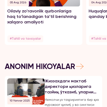
05 Avg 2026
04 Avg 202
Oilaviy zo‘ravonlik qurbonlariga
Huquqlar
haq to‘lanadigan ta’til berishning
qanday b
xalqaro amaliyoti
#Tahlil va tavsiyalar
#Tahlil va
ANONIM HIKOYALAR
Жиззахдаги мактаб
директори қизларига
тазйиқ ўтказиб, уларни
мажбурлаб турмушга
Немолчи.уз таҳририятига бир қиз
10 Yanvar 2025
чиқарган, ўқиш,
мурожаат қилиб, у ва синглиси