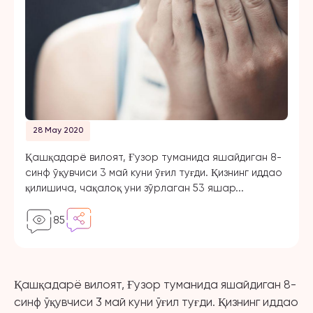
28 May 2020
Қашқадарё вилоят, Ғузор туманида яшайдиган 8-
синф ўқувчиси 3 май куни ўғил туғди. Қизнинг иддао
қилишича, чақалоқ уни зўрлаган 53 яшар...
85
Қашқадарё вилоят, Ғузор туманида яшайдиган 8-
синф ўқувчиси 3 май куни ўғил туғди. Қизнинг иддао