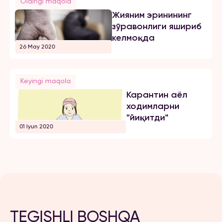
Oldingi maqola
Жияним эринининг
зўравонлиги яшириб
келмоқда
26 May 2020
Keyingi maqola
Карантин аёл
ходимларни
"йиқитди"
01 Iyun 2020
TEGISHLI BOSHQA