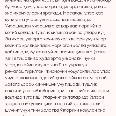
қийинчиликларни яратади. Ҳеч қандай муаммолар
бўлмаса ҳам, уларни яратадилар, енгишади ва …
яна муаммоларни яратади. Масалан, улар ҳар
куни ўнта учрашувни режалаштиришади.
Учрашувдан учрашувга қадар вақтлари йўлга
кетиб қолади. Тушлик қилишга ҳам вақтлари йўқ.
Ва учрашувларга кечикиб келганлари учун улар
кейинга қолдирилади. Чарчаган ҳолда уйларига
қайтишади, бу ерда уй ишларини қилишга ўтади.
Кеч ётишади ва жуда эрта уйғонади, чунки
уларда кейинги кунга яна 11 та учрашув
режалаштирилган. Жисмоний ноқулайликлар улар
учун аллақачон одатий ҳолга айланган: улар об-
ҳавога қараб кийинишни унутишади, тушлик
вақтини ўтказиб юборишади – асосийси ишларни
вақтида тугатиш. Уларнинг оилаларида ўзлари
ҳақида ғамхўрлик қилиш одатий ҳол эмас эди,
шунинг учун тинч ҳолатда ўзларини ноқулай хис