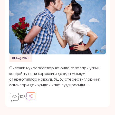
01 Avg 2020
Оилавий муносабатлар ва оила аъзолари ўзини
қандай тутиши кераклиги ҳақида маълум
стереотиплар мавжуд. Ушбу стереотипларнинг
баъзилари ҳеч қандай хавф туғдирмайди....
103