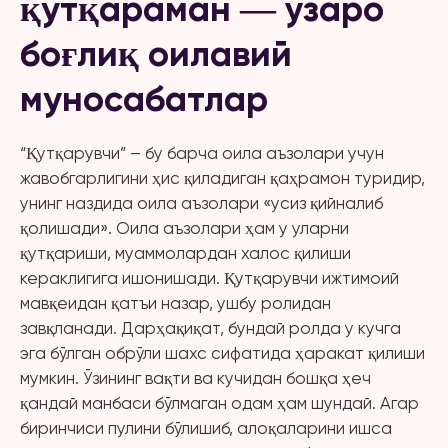
қутқараман ― ўзаро
боғлиқ оилавий
муносабатлар
“Қутқарувчи” – бу барча оила аъзолари учун
жавобгарлигини ҳис қиладиган қаҳрамон туридир,
унинг наздида оила аъзолари «усиз қийналиб
қолишади». Оила аъзолари ҳам у уларни
қутқариши, муаммолардан халос қилиши
кераклигига ишонишади. Қутқарувчи ижтимоий
мавқеидан қатъи назар, ушбу ролидан
завқланади. Дарҳақиқат, бундай ролда у кучга
эга бўлган обрўли шахс сифатида ҳаракат қилиши
мумкин. Ўзининг вақти ва кучидан бошқа ҳеч
қандай манбаси бўлмаган одам ҳам шундай. Агар
биринчиси пулини бўлишиб, алоқаларини ишса