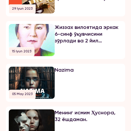
жарима тайинлади
29 Iyun 2023
Жиззах вилоятида эркак
6-синф ўқувчисини
зўрлади ва 2 йил
озодликни чеклаш
15 Iyun 2023
жазосини олди
Nazima
05 May 2023
Менинг исмим Ҳуснора,
32 ёшдаман.