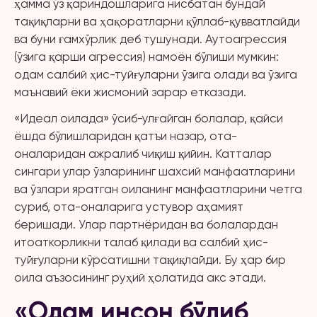
ҳамма ўз қариндошларига нисбатан бундай
тақиқларни ва ҳақоратларни қўллаб-қувватлайди
ва буни ғамхўрлик деб тушунади. Аутоагрессия
(ўзига қарши агрессия) намоён бўлиши мумкин:
одам салбий ҳис-туйғуларни ўзига олади ва ўзига
маънавий ёки жисмоний зарар етказади.
«Идеал оилада» ўсиб-улғайган болалар, қайси
ёшда бўлишларидан қатъи назар, ота-
оналаридан ажралиб чиқиш қийин. Катталар
сингари улар ўзларининг шахсий манфаатларини
ва ўзлари яратган оиланинг манфаатларини четга
суриб, ота-оналарига устувор аҳамият
беришади. Улар партнёридан ва болалардан
итоаткорликни талаб қилади ва салбий ҳис-
туйғуларни кўрсатишни тақиқлайди. Бу ҳар бир
оила аъзосининг руҳий ҳолатида акс этади.
«Одам инсон бўлиб