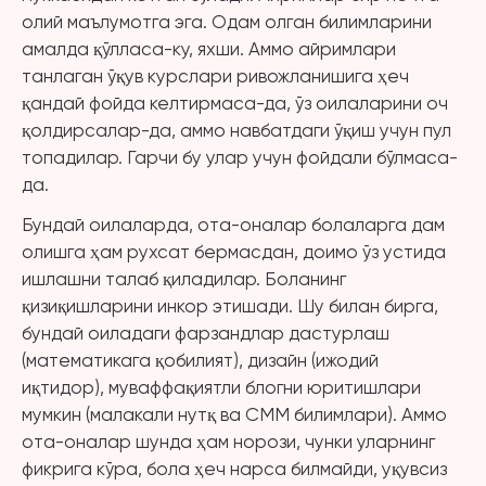
олий маълумотга эга. Одам олган билимларини
амалда қўлласа-ку, яхши. Аммо айримлари
танлаган ўқув курслари ривожланишига ҳеч
қандай фойда келтирмаса-да, ўз оилаларини оч
қолдирсалар-да, аммо навбатдаги ўқиш учун пул
топадилар. Гарчи бу улар учун фойдали бўлмаса-
да.
Бундай оилаларда, ота-оналар болаларга дам
олишга ҳам рухсат бермасдан, доимо ўз устида
ишлашни талаб қиладилар. Боланинг
қизиқишларини инкор этишади. Шу билан бирга,
бундай оиладаги фарзандлар дастурлаш
(математикага қобилият), дизайн (ижодий
иқтидор), муваффақиятли блогни юритишлари
мумкин (малакали нутқ ва СММ билимлари). Аммо
ота-оналар шунда ҳам норози, чунки уларнинг
фикрига кўра, бола ҳеч нарса билмайди, уқувсиз