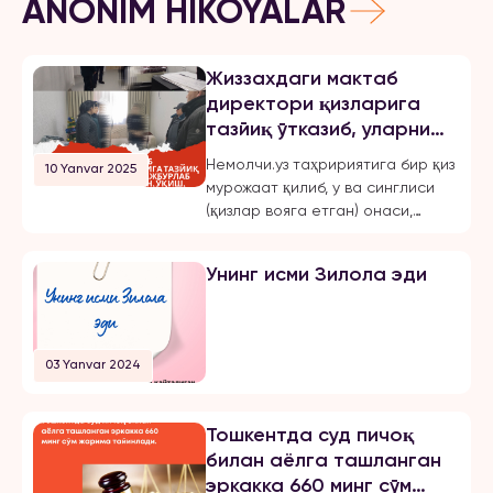
ANONIM HIKOYALAR
Жиззахдаги мактаб
директори қизларига
тазйиқ ўтказиб, уларни
мажбурлаб турмушга
Немолчи.уз таҳририятига бир қиз
10 Yanvar 2025
чиқарган, ўқиш,
мурожаат қилиб, у ва синглиси
ишлашдан маҳрум қилган
(қизлар вояга етган) онаси,
ва эркинликларини
Жиззах шаҳридаги 18-мактаб
чеклаган.
директори бўлмиш Шахноза
Унинг исми Зилола эди
Хасанова томонидан бир неча
бор зўравонлик ва тазйиққа
учрашганини маълум қилди.
Қуйида опа-сингиллардан
03 Yanvar 2024
бирининг хабарини эълон
қиламиз: «3 йилдан буён Тошкент
шаҳрида ҳам ўқиб, ҳам
Тошкентда суд пичоқ
ишлайман. 2024 йил 31 октябрь
билан аёлга ташланган
куни мени умуман норози бўлган
эркакка 660 минг сўм
йигитга […]