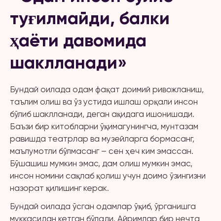
туғилмайди, балки
ҳаёти давомида
шаклланади»
Бундай оилада одам фақат доимий ривожланиш,
таълим олиш ва ўз устида ишлаш орқали инсон
бўлиб шаклланади, деган ақидага ишонишади.
Баъзи бир китобларни ўқимагунингча, мунтазам
равишда театрлар ва музейларга бормасанг,
маълумотли бўлмасанг – сен ҳеч ким эмассан.
Бўшашиш мумкин эмас, дам олиш мумкин эмас,
инсон номини сақлаб қолиш учун доимо ўзингизни
назорат қилишинг керак.
Бундай оилада ўсган одамлар ўқиб, ўрганишга
муккасидан кетган бўлади. Айримлар бир нечта