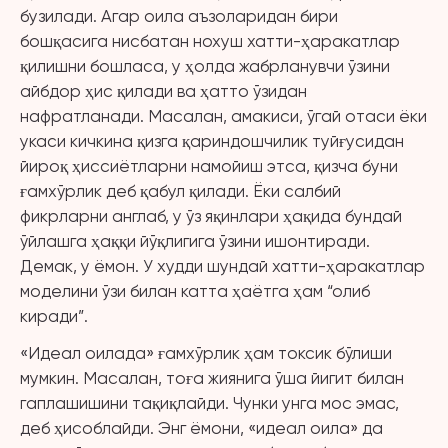
бузилади. Агар оила аъзоларидан бири
бошқасига нисбатан нохуш хатти-ҳаракатлар
қилишни бошласа, у ҳолда жабрланувчи ўзини
айбдор ҳис қилади ва ҳатто ўзидан
нафратланади. Масалан, амакиси, ўгай отаси ёки
укаси кичкина қизга қариндошчилик туйғусидан
йироқ ҳиссиётларни намойиш этса, қизча буни
ғамхўрлик деб қабул қилади. Ёки салбий
фикрларни англаб, у ўз яқинлари ҳақида бундай
ўйлашга ҳаққи йўқлигига ўзини ишонтиради.
Демак, у ёмон. У худди шундай хатти-ҳаракатлар
моделини ўзи билан катта ҳаётга ҳам “олиб
киради”.
«Идеал оилада» ғамхўрлик ҳам токсик бўлиши
мумкин. Масалан, тоға жиянига ўша йигит билан
гаплашишини тақиқлайди. Чунки унга мос эмас,
деб ҳисоблайди. Энг ёмони, «идеал оила» да