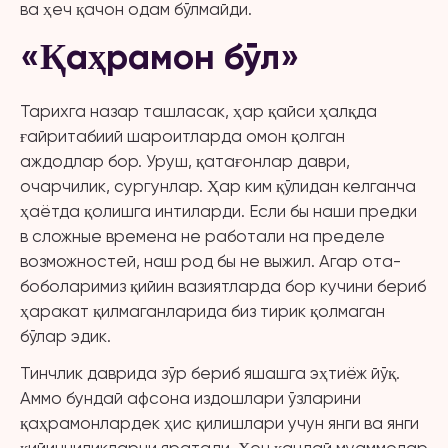
ва ҳеч қачон одам бўлмайди.
«Қаҳрамон бўл»
Тарихга назар ташласак, ҳар қайси ҳалқда
ғайритабиий шароитларда омон қолган
аждодлар бор. Уруш, қатағонлар даври,
очарчилик, сургунлар. Ҳар ким қўлидан келганча
ҳаётда қолишга интиларди. Если бы наши предки
в сложные времена не работали на пределе
возможностей, наш род бы не выжил. Агар ота-
боболаримиз қийин вазиятларда бор кучини бериб
ҳаракат қилмаганларида биз тирик қолмаган
бўлар эдик.
Тинчлик даврида зўр бериб яшашга эҳтиёж йўқ.
Аммо бундай афсона издошлари ўзларини
қаҳрамонлардек ҳис қилишлари учун янги ва янги