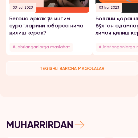
03 Iyul 2023
03 Iyul 2023
Бегона эркак ўз интим
Болани қарашл
суратларини юборса нима
бўлган одамла
қилиш керак?
ҳимоя қилиш ке
#Jabrlanganlarga maslahat
#Jabrlanganlarga 
TEGISHLI BARCHA MAQOLALAR
MUHARRIRDAN