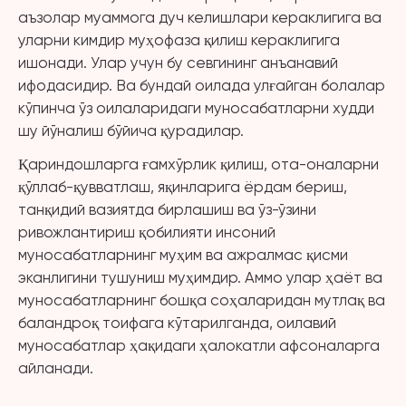
аъзолар муаммога дуч келишлари кераклигига ва
уларни кимдир муҳофаза қилиш кераклигига
ишонади. Улар учун бу севгининг анъанавий
ифодасидир. Ва бундай оилада улғайган болалар
кўпинча ўз оилаларидаги муносабатларни худди
шу йўналиш бўйича қурадилар.
Қариндошларга ғамхўрлик қилиш, ота-оналарни
қўллаб-қувватлаш, яқинларига ёрдам бериш,
танқидий вазиятда бирлашиш ва ўз-ўзини
ривожлантириш қобилияти инсоний
муносабатларнинг муҳим ва ажралмас қисми
эканлигини тушуниш муҳимдир. Аммо улар ҳаёт ва
муносабатларнинг бошқа соҳаларидан мутлақ ва
баландроқ тоифага кўтарилганда, оилавий
муносабатлар ҳақидаги ҳалокатли афсоналарга
айланади.