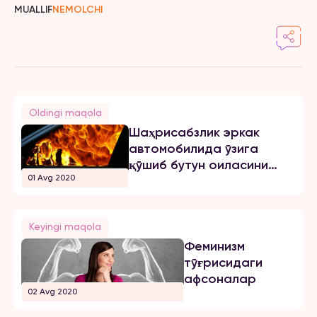
MUALLIF
NEMOLCHI
Oldingi maqola
Шаҳрисабзлик эркак
автомобилида ўзига
қўшиб бутун оиласини
01 Avg 2020
ёқиб юборди
Keyingi maqola
Феминизм
тўғрисидаги
афсоналар
02 Avg 2020