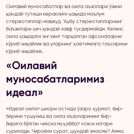
Оилавий муносабатлар ва оила аъзолари ўзини
қандай тутиши кераклиги ҳақида маълум
стереотиплар мавжуд. Ушбу стереотипларнинг
баъзилари ҳеч қандай хавф туғдирмайди. Келинг,
оила ҳақидаги энг кенг тарқалган афсоналарни
кўриб чиқайлик ва уларнинг ҳаётимизга таъсирини
кўриб чиқайлик.
«Оилавий
муносабатларимиз
идеал»
«Идеал оила» шиори остида ўзаро ҳурмат, бир-
бирини тушуниш ва оила аъзоларининг бир-
бирига бўлган чексиз муҳаббат ғояси илгари
сурилади. Чиройли сурат, шундай эмасми? Аммо