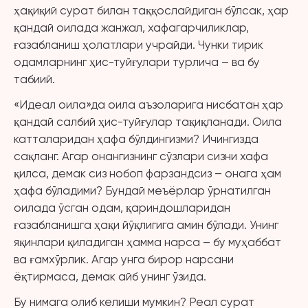
ҳақиқий сурат билан таққослайдиган бўлсак, ҳар
қандай оилада жанжал, хафагарчиликлар,
ғазабланиш ҳолатлари учрайди. Чунки тирик
одамларнинг ҳис-туйғулари турлича – ва бу
табиий.
«Идеал оила»да оила аъзоларига нисбатан ҳар
қандай салбий ҳис-туйғулар тақиқланади. Оила
катталаридан ҳафа бўлдингизми? Ичингизда
сақланг. Агар онангизнинг сўзлари сизни хафа
қилса, демак сиз нобоп фарзандсиз – онага ҳам
ҳафа бўладими? Бундай меъёрлар ўрнатилган
оилада ўсган одам, қариндошларидан
ғазабланишга ҳақи йўқлигига амин бўлади. Унинг
яқинлари қиладиган ҳамма нарса – бу муҳаббат
ва ғамхўрлик. Агар унга бирор нарсани
ёқтирмаса, демак айб унинг ўзида.
Бу нимага олиб келиши мумкин? Реал сурат