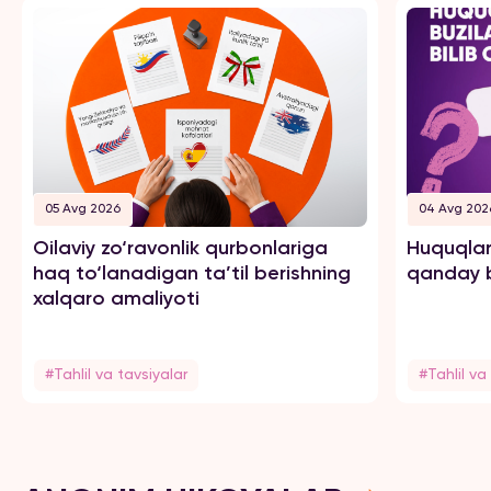
05 Avg 2026
04 Avg 202
Oilaviy zo‘ravonlik qurbonlariga
Huquqlar
haq to‘lanadigan ta’til berishning
qanday b
xalqaro amaliyoti
#Tahlil va tavsiyalar
#Tahlil va