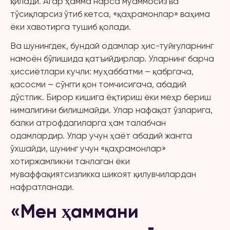
қилади. Агар ҳамма нарса муаммосиз ва
тўсиқларсиз ўтиб кетса, «қаҳрамонлар» ваҳима
ёки хавотирга тушиб қолади.
Ва шунингдек, бундай одамлар ҳис-туйғуларнинг
намоён бўлишида қатъийдирлар. Уларнинг барча
ҳиссиётлари кучли: муҳаббатми – қабргача,
қасосми – сўнгги қон томчисигача, абадий
дўстлик. Бирор кишига ёқтириш ёки меҳр бериш
нималигини билишмайди. Улар нафақат ўзларига,
балки атрофдагиларга ҳам талабчан
одамлардир. Улар учун ҳаёт абадий жангга
ўхшайди, шунинг учун «қаҳрамонлар»
хотиржамликни танлаган ёки
муваффақиятсизликка шикоят қилувчилардан
нафратланади.
«Мен ҳаммани