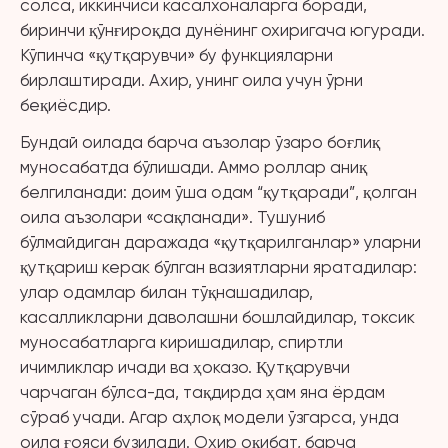
солса, иккинчиси касалхоналарга боради,
биринчи қўнғироқда дунёнинг охиригача югуради.
Кўпинча «қутқарувчи» бу функцияларни
бирлаштиради. Ахир, унинг оила учун ўрни
беқиёсдир.
Бундай оилада барча аъзолар ўзаро боғлиқ
муносабатда бўлишади. Аммо роллар аниқ
белгиланади: доим ўша одам “қутқаради”, қолган
оила аъзолари «сақланади». Тушуниб
бўлмайдиган даражада «қутқарилганлар» уларни
қутқариш керак бўлган вазиятларни яратадилар:
улар одамлар билан тўқнашадилар,
касалликларни даволашни бошлайдилар, токсик
муносабатларга киришадилар, спиртли
ичимликлар ичади ва ҳоказо. Қутқарувчи
чарчаган бўлса-да, тақдирда ҳам яна ёрдам
сўраб учади. Агар аҳлоқ модели ўзгарса, унда
оила ғояси бузилади. Охир оқибат, барча