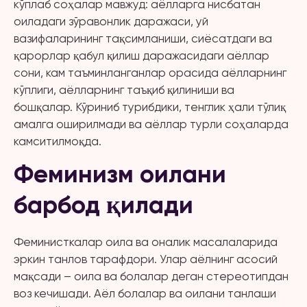
кўплаб соҳалар мавжуд: аёлларга нисбатан
оиладаги зўравонлик даражаси, уй
вазифаларининг тақсимланиши, сиёсатдаги ва
қарорлар қабул қилиш даражасидаги аёллар
сони, кам таъминланганлар орасида аёлларнинг
кўплиги, аёлларнинг таъқиб қилиниши ва
бошқалар. Кўриниб турибдики, тенглик ҳали тўлиқ
амалга оширилмади ва аёллар турли соҳаларда
камситилмоқда.
Феминизм оилани
барбод қилади
Феминисткалар оила ва оналик масалаларида
эркин танлов тарафдори. Улар аёлнинг асосий
мақсади – оила ва болалар деган стереотипдан
воз кечишади. Аёл болалар ва оилани танлаши