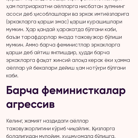
ҳам патриархатни аёлларга нисбатан зулмнинг
асоси деб ҳисоблашлари ва эркак имтиёзларига
(эркакларга қарши эмас) қарши курашишлари
мумкин. Ҳар қандай ҳаракатда бўлгани каби,
баъзи тарафдорлар янада тажовузкор бўлиши
мумкин. Аммо барча феминистлар эркакларга
қарши деб айтиш янглишдир, ҳудди барча
эркакларга фақат жинсий алоқа керак ёки ҳамма
аёллар уй бекалари дейиш ҳам нотўғри бўлгани
каби.
Барча феминисткалар
агрессив
Келинг, жамият наздидаги аёллар
тажовузкорлигини кўриб чиқайлик. Қизларга
болалигидан мулойим, хушмуомала бўлишга,