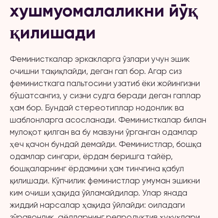
хушмуомалаликни йўқ
қилишади
Феминисткалар эркакларга ўзлари учун эшик
очишни тақиқлайди, деган гап бор. Агар сиз
феминисткага пальтосини узатиб ёки жойингизни
бўшатсангиз, у сизни судга беради деган гаплар
ҳам бор. Бундай стереотиплар нодонлик ва
шаблонларга асосланади. Феминисткалар билан
мулоқот қилган ва бу мавзуни ўрганган одамлар
ҳеч қачон бундай демайди. Феминистлар, бошқа
одамлар сингари, ёрдам беришга тайёр,
бошқаларнинг ёрдамини ҳам тинчгина қабул
қилишади. Кўпчилик феминистлар умуман эшикни
ким очиши ҳақида ўйламайдилар. Улар янада
жиддий нарсалар ҳақида ўйлайди: оиладаги
зўравонлик, аёлларнинг репродуктив ҳуқуқлари,