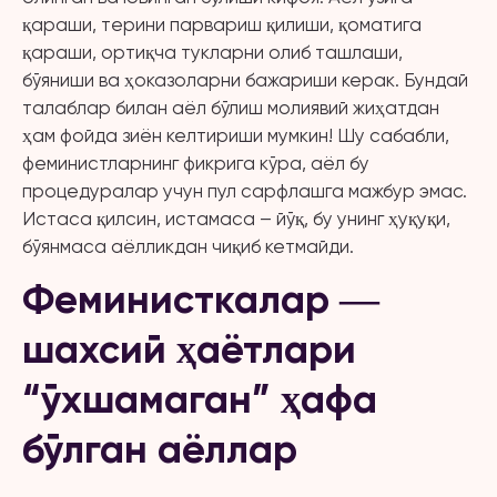
қараши, терини парвариш қилиши, қоматига
қараши, ортиқча тукларни олиб ташлаши,
бўяниши ва ҳоказоларни бажариши керак. Бундай
талаблар билан аёл бўлиш молиявий жиҳатдан
ҳам фойда зиён келтириши мумкин! Шу сабабли,
феминистларнинг фикрига кўра, аёл бу
процедуралар учун пул сарфлашга мажбур эмас.
Истаса қилсин, истамаса – йўқ, бу унинг ҳуқуқи,
бўянмаса аёлликдан чиқиб кетмайди.
Феминисткалар ―
шахсий ҳаётлари
“ўхшамаган” ҳафа
бўлган аёллар