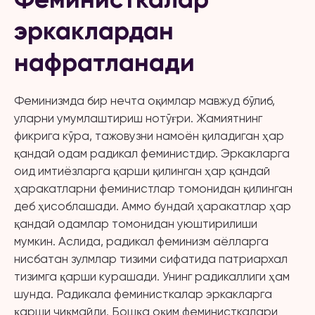
эркаклардан
нафратланади
Феминизмда бир нечта оқимлар мавжуд бўлиб,
уларни умумлаштириш нотўғри. Жамиятнинг
фикрига кўра, тажовузни намоён қиладиган ҳар
қандай одам радикал феминистдир. Эркакларга
оид имтиёзларга қарши қилинган ҳар қандай
ҳаракатларни феминистлар томонидан қилинган
деб ҳисоблашади. Аммо бундай ҳаракатлар ҳар
қандай одамлар томонидан уюштирилиши
мумкин. Аслида, радикал феминизм аёлларга
нисбатан зулмлар тизими сифатида патриархал
тизимга қарши курашади. Унинг радикаллиги ҳам
шунда. Радикала феминисткалар эркакларга
қарши чиқмайди. Бошқа оқим феминисткалари