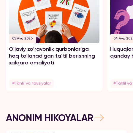
05 Avg 2026
04 Avg 202
Oilaviy zo‘ravonlik qurbonlariga
Huquqlar
haq to‘lanadigan ta’til berishning
qanday b
xalqaro amaliyoti
#Tahlil va tavsiyalar
#Tahlil va
ANONIM HIKOYALAR