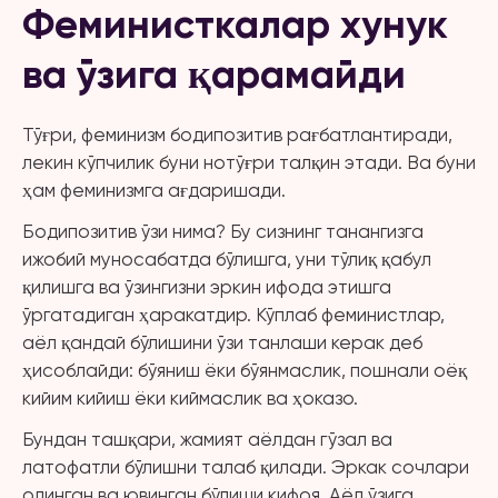
Феминисткалар хунук
ва ўзига қарамайди
Тўғри, феминизм бодипозитив рағбатлантиради,
лекин кўпчилик буни нотўғри талқин этади. Ва буни
ҳам феминизмга ағдаришади.
Бодипозитив ўзи нима? Бу сизнинг танангизга
ижобий муносабатда бўлишга, уни тўлиқ қабул
қилишга ва ўзингизни эркин ифода этишга
ўргатадиган ҳаракатдир. Кўплаб феминистлар,
аёл қандай бўлишини ўзи танлаши керак деб
ҳисоблайди: бўяниш ёки бўянмаслик, пошнали оёқ
кийим кийиш ёки киймаслик ва ҳоказо.
Бундан ташқари, жамият аёлдан гўзал ва
латофатли бўлишни талаб қилади. Эркак сочлари
олинган ва ювинган бўлиши кифоя. Аёл ўзига