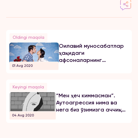
Oldingi maqola
Оилавий муносабатлар
ҳақидаги
афсоналарнинг
01 Avg 2020
ҳаётимизга таъсири
Keyingi maqola
“Мен ҳеч киммасман”.
Аутоагрессия нима ва
нега биз ўзимизга аччиқ
04 Avg 2020
қиламиз?