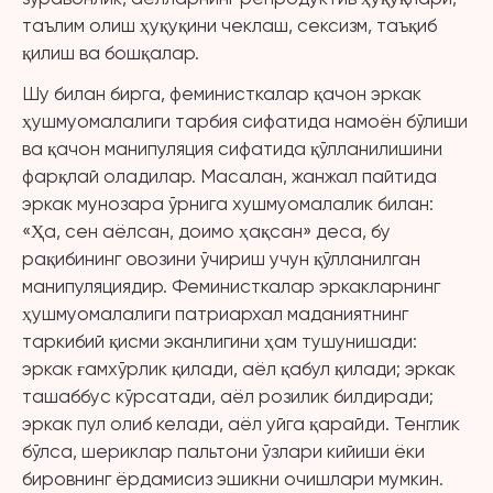
таълим олиш ҳуқуқини чеклаш, сексизм, таъқиб
қилиш ва бошқалар.
Шу билан бирга, феминисткалар қачон эркак
ҳушмуомалалиги тарбия сифатида намоён бўлиши
ва қачон манипуляция сифатида қўлланилишини
фарқлай оладилар. Масалан, жанжал пайтида
эркак мунозара ўрнига хушмуомалалик билан:
«Ҳа, сен аёлсан, доимо ҳақсан» деса, бу
рақибининг овозини ўчириш учун қўлланилган
манипуляциядир. Феминисткалар эркакларнинг
ҳушмуомалалиги патриархал маданиятнинг
таркибий қисми эканлигини ҳам тушунишади:
эркак ғамхўрлик қилади, аёл қабул қилади; эркак
ташаббус кўрсатади, аёл розилик билдиради;
эркак пул олиб келади, аёл уйга қарайди. Тенглик
бўлса, шериклар пальтони ўзлари кийиши ёки
бировнинг ёрдамисиз эшикни очишлари мумкин.