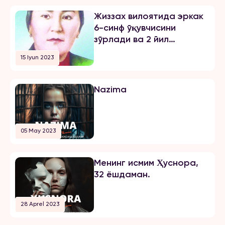
Жиззах вилоятида эркак
6-синф ўқувчисини
зўрлади ва 2 йил
озодликни чеклаш
15 Iyun 2023
жазосини олди
Nazima
05 May 2023
Менинг исмим Ҳуснора,
32 ёшдаман.
28 Aprel 2023