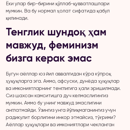
Ёки улар бир-бирини қўллаб-қувватлашлари
мумкин. Ва бу нормал ҳолат сифатида қабул
қилинади.
Тенглик шундоқ ҳам
мавжуд, феминизм
бизга керак эмас
Бугун аёллар юз йил аввалгидан кўра кўпроқ
ҳуқуқларга эга. Аммо, афсуски, дунёда ҳуқуқлар
ва имкониятларнинг тенглигига ҳали эришилмади.
Сиз шахсан камситишга дуч келмаслигингиз
мумкин. Аммо бу унинг мавжуд эмаслигини
англатмайди. Ўзингиз унга йўлиқмаганингиз учун
радикулит борлигини инкор этмайсиз, тўғрими?
Аёллар ҳуқуқлари ва имкониятлари чекланган