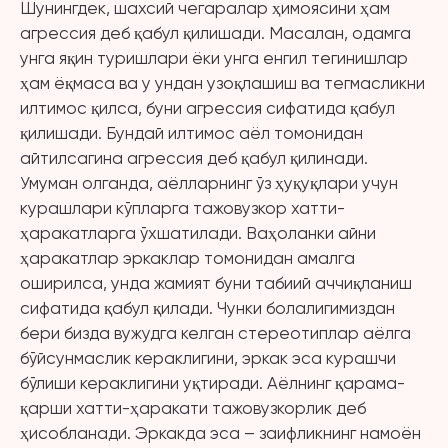
Шунингдек, шахсий чегаралар ҳимоясини ҳам
агрессия деб қабул қилишади. Масалан, одамга
унга яқин туришлари ёки унга енгил тегинишлар
ҳам ёқмаса ва у ундан узоқлашиш ва тегмасликни
илтимос қилса, буни агрессия сифатида қабул
қилишади. Бундай илтимос аёл томонидан
айтилсагина агрессия деб қабул қилинади.
Умуман олганда, аёлларнинг ўз ҳуқуқлари учун
курашлари кўпларга тажовузкор хатти-
ҳаракатларга ўхшатилади. Ваҳоланки айни
ҳаракатлар эркаклар томонидан амалга
оширилса, унда жамият буни табиий аччиқланиш
сифатида қабул қилади. Чунки болалигимиздан
бери бизда вужудга келган стереотиплар аёлга
бўйсунмаслик кераклигини, эркак эса курашчи
бўлиши кераклигини уқтиради. Аёлнинг қарама-
қарши хатти-ҳаракати тажовузкорлик деб
ҳисобланади. Эркакда эса – заифликнинг намоён