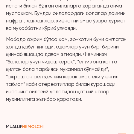
истаги билан бўлган оилаларга қараганда анча
мустаҳкам. Бундай оилалардаги болалар доимий
нафрат, жанжаллар, хиёнатни эмас ўзаро ҳурмат
ва муҳаббатни кўриб улғаяди.
Мабодо ажрим бўлса ҳам, эр-хотин буни англаган
ҳолда қабул қилади, одамлар учун бир-бирини
қийнаб яшашда давом этмайди. Феминизм
“болалар учун чидаш керак”, “ёлғиз она катта
қилган бола тарбияси мукаммал бўлмайди”,
“ажрашган аёл ҳеч ким керак эмас ёки у енгил
табиат” каби стереотиплар билан курашади,
инсонинг оилавий ҳолатидан қатъий назар
муҳимлигига эътибор қаратади.
MUALLIF
NEMOLCHI