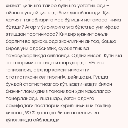
хизмат қилишга тайёр бўлишга ўргатишади –
айнан шундай қиз «одобли» ҳисобланади. Қиз
жамият талабларига мос бўлишни истамаса, нима
бўлади? Агар у ўз фикрига эга бўлса ва уни ифода
этишдан тортинмаса? Кимдир қизнинг феъли
борлиги ва эркакшода эканлигини айтса, бошқа
биров уни одобсизлик, сурбетлик ва
тажовузкорликда айблайди. Оддий мисол. Кўпинча
постларимиз остидаги шарҳларда: «Ёлғон
гапиряпсиз, аёллар камситилмаяпти,
статистикани келтиринг!», дейишади. Гуглда
бундай статистикалар кўп, вақти-вақти билан
бизнинг лойиҳамиз томонидан ҳам мақолалар
тайёрланади. Ўша шарҳ ёзган одамга
саҳифадаги постларни кўриб чиқишни таклиф
қилсанг, 90 % ҳолатда бизни агрессия ва
қўполликда айблашади.