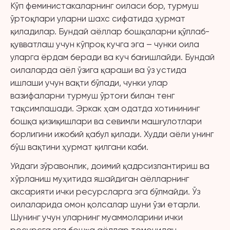
Кўп феминистакаларнинг оиласи бор, турмуш
ўртоқлари уларни шахс сифатида ҳурмат
қиладилар. Бундай аёллар бошқаларни қўллаб-
қувватлаш учун кўпроқ кучга эга – чунки оила
уларга ёрдам беради ва куч бағишлайди. Бундай
оилаларда аёл ўзига қараши ва ўз устида
ишлаши учун вақти бўлади, чунки улар
вазифаларни турмуш ўртоғи билан тенг
тақсимлашади. Эркак ҳам одатда хотинининг
бошқа қизиқишлари ва севимли машғулотлари
борлигини ижобий қабул қилади. Худди аёли унинг
бўш вақтини ҳурмат қилгани каби.
Уйдаги зўравонлик, доимий қадрсизлантириш ва
хўрланиш муҳитида яшайдиган аёлларнинг
аксарияти ички ресурсларга эга бўлмайди. Ўз
оилаларида омон қолсалар шуни ўзи етарли.
Шунинг учун уларнинг муаммоларини ички