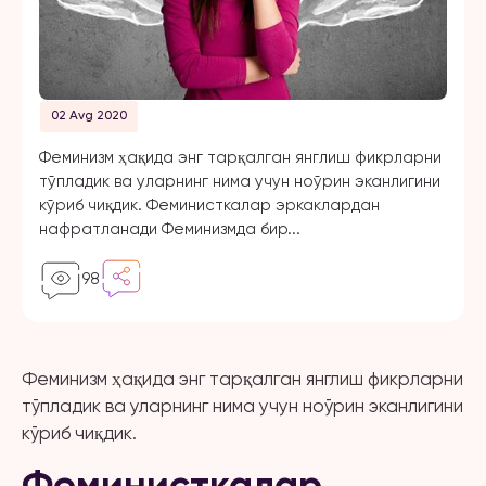
02 Avg 2020
Феминизм ҳақида энг тарқалган янглиш фикрларни
тўпладик ва уларнинг нима учун ноўрин эканлигини
кўриб чиқдик. Феминисткалар эркаклардан
нафратланади Феминизмда бир...
98
Феминизм ҳақида энг тарқалган янглиш фикрларни
тўпладик ва уларнинг нима учун ноўрин эканлигини
кўриб чиқдик.
Феминисткалар