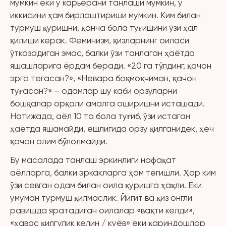
мумкин ёки у карьерани танлаши мумкин, у
иккисини ҳам бирлаштириши мумкин. Ким билан
турмуш қуришни, қанча бола туғишини ўзи ҳал
қилиши керак. Феминизм, қизларнинг оиласи
ўтказадиган эмас, балки ўзи танлаган ҳаётда
яшашларига ёрдам беради. «20 га тўлдинг, қачон
эрга тегасан?», «Невара боқмоқчиман, қачон
туғасан?» – одамлар шу каби орзуларни
бошқалар орқали амалга оширишни исташади.
Натижада, аёл 10 та бола туғиб, ўзи истаган
ҳаётда яшамайди, ёшлигида орзу қилганидек, ҳеч
қачон олим бўлолмайди.
Бу масалада танлаш эркинлиги нафақат
аёлларга, балки эркакларга ҳам тегишли. Ҳар ким
ўзи севган одам билан оила қуришга ҳақли. Ёки
умуман турмуш қилмаслик. Йигит ва қиз онгли
равишда яратадиган оилалар «вақти келди»,
«ҳавас қилгулик келин / куёв» ёки қариндошлар