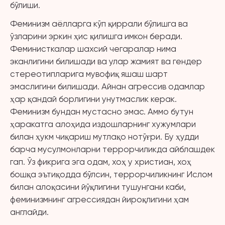
бўлиши.
Феминизм аёлларга кўп қиррали бўлишга ва
ўзларини эркин ҳис қилишга имкон беради.
Феминисткалар шахсий чегаралар нима
эканлигини билишади ва улар жамият ва гендер
стереотипларига мувофиқ яшаш шарт
эмаслигини билишади. Айнан агрессив одамлар
ҳар қандай борлигини унутмаслик керак.
Феминизм бундан мустасно эмас. Аммо бутун
ҳаракатга алоҳида издошларнинг хужумлари
билан ҳукм чиқариш мутлақо нотўғри. Бу ҳудди
барча мусулмонларни террорчиликда айблашдек
гап. Ўз фикрига эга одам, хоҳ у христиан, хоҳ
бошқа эътиқодда бўлсин, террорчиликнинг Ислом
билан алоқасини йўқлигини тушунгани каби,
феминизмнинг агрессиядан йироқлигини ҳам
англайди.