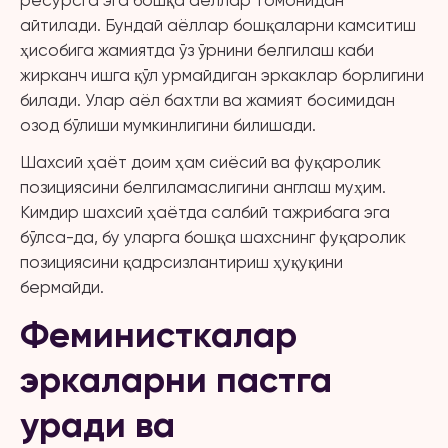
ресурсга эга бошқа аёллар томонидан
айтилади. Бундай аёллар бошқаларни камситиш
ҳисобига жамиятда ўз ўрнини белгилаш каби
жирканч ишга қўл урмайдиган эркаклар борлигини
билади. Улар аёл бахтли ва жамият босимидан
озод бўлиши мумкинлигини билишади.
Шахсий ҳаёт доим ҳам сиёсий ва фуқаролик
позициясини белгиламаслигини англаш муҳим.
Кимдир шахсий ҳаётда салбий тажрибага эга
бўлса-да, бу уларга бошқа шахснинг фуқаролик
позициясини қадрсизлантириш ҳуқуқини
бермайди.
Феминисткалар
эркаларни пастга
уради ва