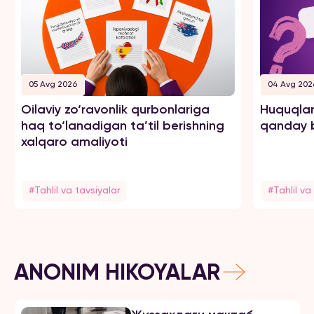
05 Avg 2026
04 Avg 202
Oilaviy zo‘ravonlik qurbonlariga
Huquqlar
haq to‘lanadigan ta’til berishning
qanday b
xalqaro amaliyoti
#Tahlil va tavsiyalar
#Tahlil va
ANONIM HIKOYALAR