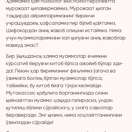
Ҳаммамиз ҳам психолог ёки психотеропевтга
мурожаат қилавермаймиз. Мурожаат қилган
тақдирда айримларимизнинг биринчи
учрашувдаёқ ҳафсаламиз пир бўлиб қайтамиз.
Шифокордан аниқ жавоб олишни истаймиз. Нима
учун муаммоларимизни хал қилувчи аниқ жавоблар
мавжуд эмас?
Бир ўқишданоқ ҳамма муаммолар ечимини
кўрсатиб берувчи китоб бўлса ажойиб бўлар эди-
да! Лекин ҳар биримизнинг феълимиз ўзгача ва
ўзимизга боғлиқ бўлган муаммолар бўлса,
табиийки, бу китоб бизга тўғри келмайди.
Мутахассис қабулига борганингизда сизни
қийнаётган муаммо ҳақида гапирасиз, ундан
қутилиш йўлини сўрайсиз-у, у сизга саволлар
бераверади. Энг қизиғи, нима хоҳлаётганингизни
ўзингиздан сўрайди!