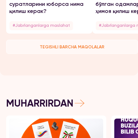
суратларини юборса нима
бўлган одамла
қилиш керак?
ҳимоя қилиш ке
#Jabrlanganlarga maslahat
#Jabrlanganlarga 
TEGISHLI BARCHA MAQOLALAR
MUHARRIRDAN