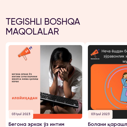
TEGISHLI BOSHQA
MAQOLALAR
03 Iyul 2023
03 Iyul 2023
Бегона эркак ўз интим
Болани қарашл