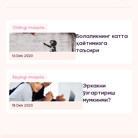
Oldingi maqola
Болаликнинг катта
ҳаётимизга
таъсири
16 Dek 2020
Keyingi maqola
Эркакни
ўзгартириш
мумкинми?
18 Dek 2020