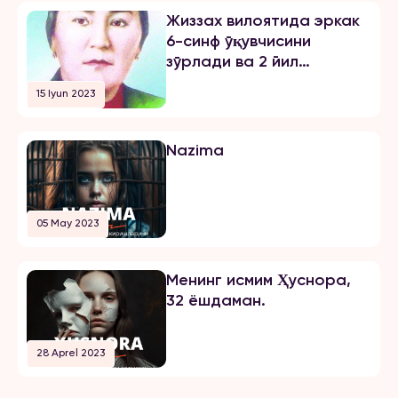
Жиззах вилоятида эркак
6-синф ўқувчисини
зўрлади ва 2 йил
озодликни чеклаш
15 Iyun 2023
жазосини олди
Nazima
05 May 2023
Менинг исмим Ҳуснора,
32 ёшдаман.
28 Aprel 2023