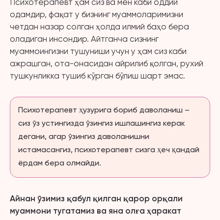
Психотерапевт ҳам сиз ва мен каби оддий
одамдир, фақат у бизнинг муаммоларимизни
четдан назар солган ҳолда илмий баҳо бера
оладиган инсондир. Айтганча сизнинг
муаммоингизни тушуниши учун у ҳам сиз каби
ажрашган, ота-онасидан айрилиб қолган, рухий
тушкунликка тушиб кўрган бўлиш шарт эмас.
Психотерапевт ҳузурига бориб даволаниш –
сиз ўз устингизда ўзингиз ишлашингиз керак
дегани, агар ўзингиз даволанишни
истамасангиз, психотерапевт сизга ҳеч қандай
ёрдам бера олмайди.
Айнан ўзимиз қабул қилган қарор орқали
муаммони тугатамиз ва яна олға ҳаракат