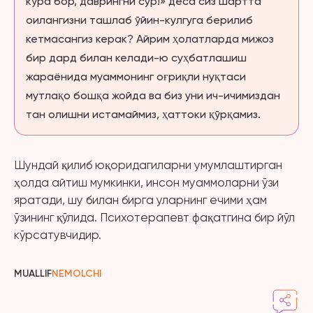
кўра бор, даврингни сур!» деса сиз шартта
оилангизни ташлаб ўйин-кулгуга берилиб
кетмасангиз керак? Айрим ҳолатларда мижоз
бир дард билан келади-ю суҳбатлашиш
жараёнида муаммонинг оғриқли нуқтаси
мутлақо бошқа жойда ва биз уни ич-ичимиздан
тан олишни истамаймиз, ҳаттоки қўрқамиз.
Шундай қилиб юқоридагиларни умумлаштирган
ҳолда айтиш мумкинки, инсон муаммоларни ўзи
яратади, шу билан бирга уларнинг ечими ҳам
ўзининг қўлида. Психотерапевт фақатгина бир йўл
кўрсатувчидир.
MUALLIF
NEMOLCHI