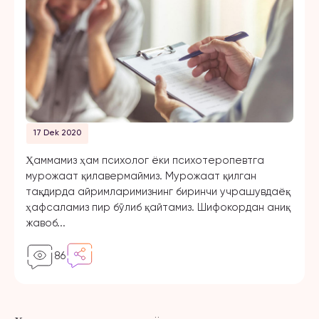
17 Dek 2020
Ҳаммамиз ҳам психолог ёки психотеропевтга
мурожаат қилавермаймиз. Мурожаат қилган
тақдирда айримларимизнинг биринчи учрашувдаёқ
ҳафсаламиз пир бўлиб қайтамиз. Шифокордан аниқ
жавоб...
86