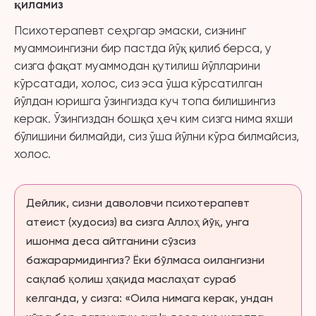
қиламиз
Психотерапевт сеҳргар эмаски, сизнинг
муаммоингизни бир пастда йўқ қилиб берса, у
сизга фақат муаммодан қутилиш йўлларини
кўрсатади, холос, сиз эса ўша кўрсатилган
йўлдан юришга ўзингизда куч топа билишингиз
керак. Ўзингиздан бошқа ҳеч ким сизга нима яхши
бўлишини билмайди, сиз ўша йўлни кўра билмайсиз,
холос.
Дейлик, сизни даволовчи психотерапевт
атеист (худосиз) ва сизга Аллоҳ йўқ, унга
ишонма деса айтганини сўзсиз
бажарармидингиз? Ёки бўлмаса оилангизни
сақлаб қолиш ҳақида маслаҳат сураб
келганда, у сизга: «Оила нимага керак, ундан