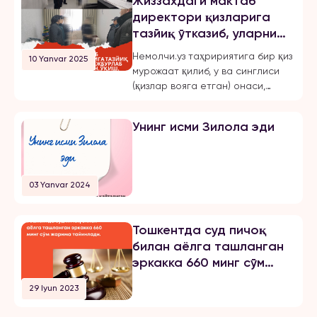
Жиззахдаги мактаб
директори қизларига
тазйиқ ўтказиб, уларни
мажбурлаб турмушга
Немолчи.уз таҳририятига бир қиз
10 Yanvar 2025
чиқарган, ўқиш,
мурожаат қилиб, у ва синглиси
ишлашдан маҳрум қилган
(қизлар вояга етган) онаси,
ва эркинликларини
Жиззах шаҳридаги 18-мактаб
чеклаган.
директори бўлмиш Шахноза
Унинг исми Зилола эди
Хасанова томонидан бир неча
бор зўравонлик ва тазйиққа
учрашганини маълум қилди.
Қуйида опа-сингиллардан
03 Yanvar 2024
бирининг хабарини эълон
қиламиз: «3 йилдан буён Тошкент
шаҳрида ҳам ўқиб, ҳам
Тошкентда суд пичоқ
ишлайман. 2024 йил 31 октябрь
билан аёлга ташланган
куни мени умуман норози бўлган
эркакка 660 минг сўм
йигитга […]
жарима тайинлади
29 Iyun 2023