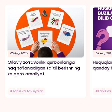
05 Avg 2026
04 Avg 202
Oilaviy zo‘ravonlik qurbonlariga
Huquqlar
haq to‘lanadigan ta’til berishning
qanday b
xalqaro amaliyoti
#Tahlil va tavsiyalar
#Tahlil va