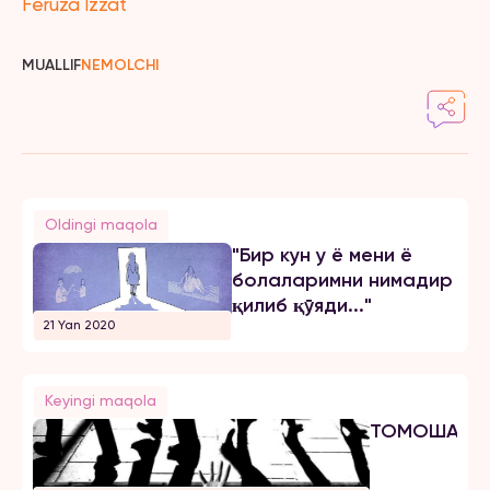
Feruza Izzat
MUALLIF
NEMOLCHI
Oldingi maqola
"Бир кун у ё мени ё
болаларимни нимадир
қилиб қўяди..."
21 Yan 2020
Keyingi maqola
ТОМОШАБИ