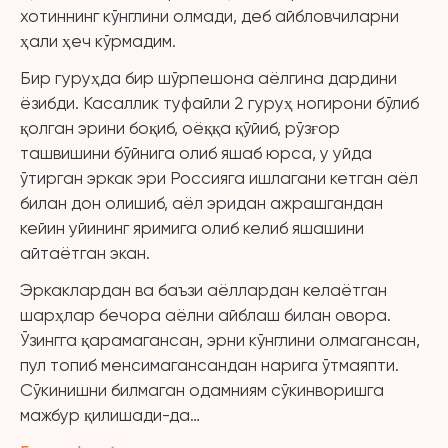
хотиннинг кўнглини олмади, деб айбловчиларни
ҳали ҳеч кўрмадим.
Бир гуруҳда бир шўрпешона аёлгина дардини
ёзибди. Касаллик туфайли 2 гуруҳ ногирони бўлиб
қолган эрини боқиб, оёққа қўйиб, рўзғор
ташвишини бўйнига олиб яшаб юрса, у уйда
ўтирган эркак эри Россия
га ишлагани кетган аёл
билан дон олишиб, аёл эридан ажрашгандан
кейин уйининг яримига олиб келиб яшашини
айтаётган экан.
Эркаклардан ва баъзи аёллардан келаётган
шарҳлар бечора аёлни айблаш билан овора.
Ўзингга қарамагансан, эрни кўнглини олмагансан,
пул топиб менсимагансандан нарига ўтмаяпти.
Сўкинишни билмаган одамниям сўкинворишга
мажбур қилишади-да…