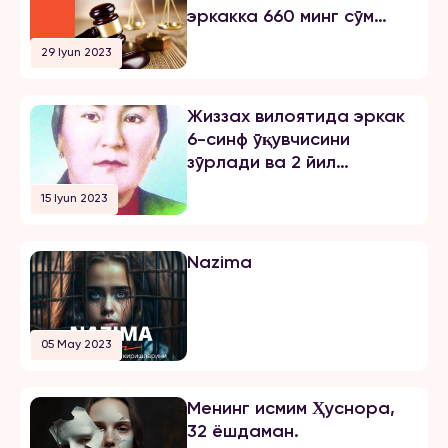
эркакка 660 минг сўм
йигитга […]
жарима тайинлади
29 Iyun 2023
Жиззах вилоятида эркак
6-синф ўқувчисини
зўрлади ва 2 йил
озодликни чеклаш
15 Iyun 2023
жазосини олди
Nazima
05 May 2023
Менинг исмим Ҳуснора,
32 ёшдаман.