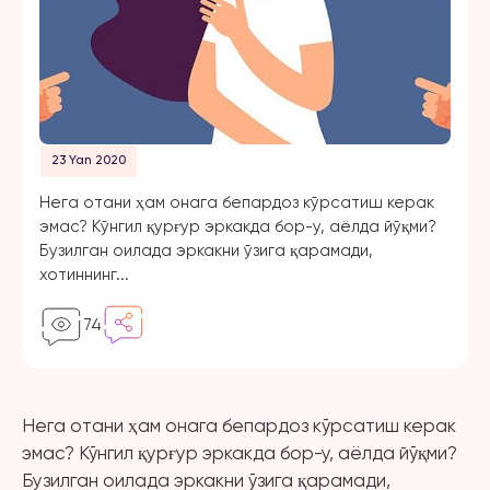
23 Yan 2020
Нега отани ҳам онага бепардоз кўрсатиш керак
эмас? Кўнгил қурғур эркакда бор-у, аёлда йўқми?
Бузилган оилада эркакни ўзига қарамади,
хотиннинг...
74
Нега отани ҳам онага бепардоз кўрсатиш керак
эмас? Кўнгил қурғур эркакда бор-у, аёлда йўқми?
Бузилган оилада эркакни ўзига қарамади,