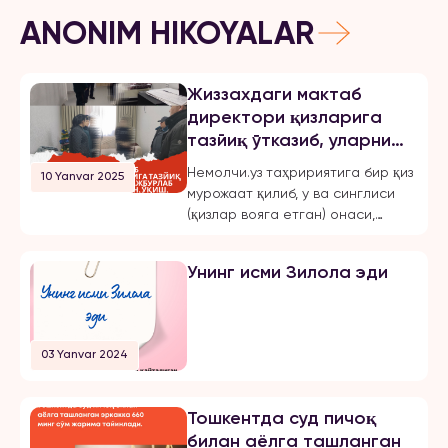
ANONIM HIKOYALAR
Жиззахдаги мактаб
директори қизларига
тазйиқ ўтказиб, уларни
мажбурлаб турмушга
Немолчи.уз таҳририятига бир қиз
10 Yanvar 2025
чиқарган, ўқиш,
мурожаат қилиб, у ва синглиси
ишлашдан маҳрум қилган
(қизлар вояга етган) онаси,
ва эркинликларини
Жиззах шаҳридаги 18-мактаб
чеклаган.
директори бўлмиш Шахноза
Унинг исми Зилола эди
Хасанова томонидан бир неча
бор зўравонлик ва тазйиққа
учрашганини маълум қилди.
Қуйида опа-сингиллардан
03 Yanvar 2024
бирининг хабарини эълон
қиламиз: «3 йилдан буён Тошкент
шаҳрида ҳам ўқиб, ҳам
Тошкентда суд пичоқ
ишлайман. 2024 йил 31 октябрь
билан аёлга ташланган
куни мени умуман норози бўлган