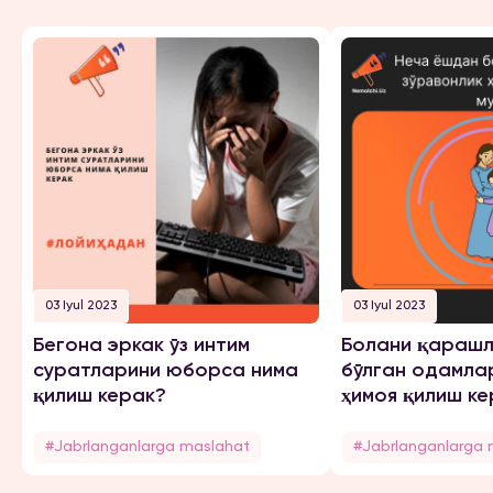
03 Iyul 2023
03 Iyul 2023
Бегона эркак ўз интим
Болани қарашл
суратларини юборса нима
бўлган одамла
қилиш керак?
ҳимоя қилиш ке
#Jabrlanganlarga maslahat
#Jabrlanganlarga 