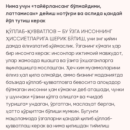
Нима учун «
тайёрлансанг бўлмайдими,
латтамисан»
дейиш нотўғри ва аслида қандай
йўл тутиш керак
ҚЎЛЛАБ-ҚУВВАТЛОВ — БУ ЎЗГА ИНСОННИНГ
ҲИССИЁТЛАРИГА ШЕРИК БЎЛИШ, уни энг қийин
дамда ёлғизлатиб қўймаслик. Ўзганинг кўмаги ҳар
бир инсонга керак: инсонлар ижтимоий мавжудот,
улар жамоада яшашга ва ўзига ўхшаганларга
яқинлашишга мослашган. Ҳеч ким муаммоларини
ёлғиз ҳал қила олмайди, аммо бизнинг маданиятда
баъзида қўллаб-қувватловга бевосита алоқадор
бўлмаган инсонни ҳам кўмакчи деб аташади, чунки
у шунчаки «ўзини қўлга олишга» ва «чидаб
туришга» ундаган, ўргатган, маслаҳат берган,
ҳатто қўрқитган бўлиши мумкин. Бугунги
мақоламизда ўзгаларни қандай қилиб қўллаб-
қувватлаш керак ва нима қилишдан тийилиш