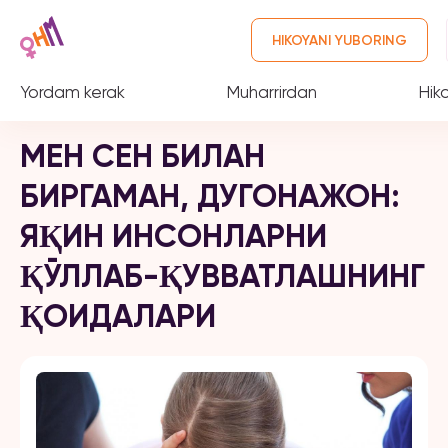
HIKOYANI YUBORING
Yordam kerak
Muharrirdan
Hik
МЕН СЕН БИЛАН
БИРГАМАН, ДУГОНАЖОН:
ЯҚИН ИНСОНЛАРНИ
ҚЎЛЛАБ-ҚУВВАТЛАШНИНГ
ҚОИДАЛАРИ