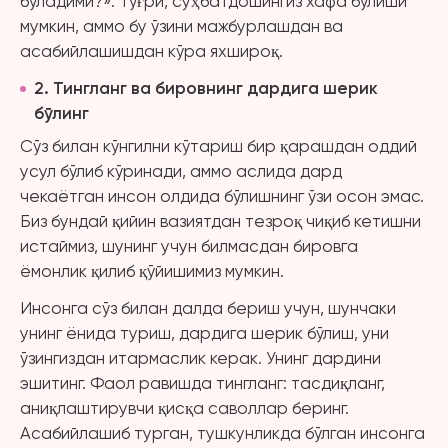
бўладими?». Тўғри, суҳбатдошингиз хафа бўлиши
мумкин, аммо бу ўзини мажбурлашдан ва
асабийлашишдан кўра яхшироқ.
2
. Тингланг ва бировнинг дардига шерик
бўлинг
Сўз билан кўнгилни кўтариш бир қарашдан оддий
усул бўлиб кўринади, аммо аслида дард
чекаётган инсон олдида бўлишнинг ўзи осон эмас.
Биз бундай қийин вазиятдан тезроқ чиқиб кетишни
истаймиз, шунинг учун билмасдан бировга
ёмонлик қилиб қўйишимиз мумкин.
Инсонга сўз билан далда бериш учун, шунчаки
унинг ёнида туриш, дардига шерик бўлиш, уни
ўзингиздан итармаслик керак. Унинг дардини
эшитинг. Фаол равишда тингланг: тасдиқланг,
аниқлаштирувчи қисқа саволлар беринг.
Асабийлашиб турган, тушкунликда бўлган инсонга