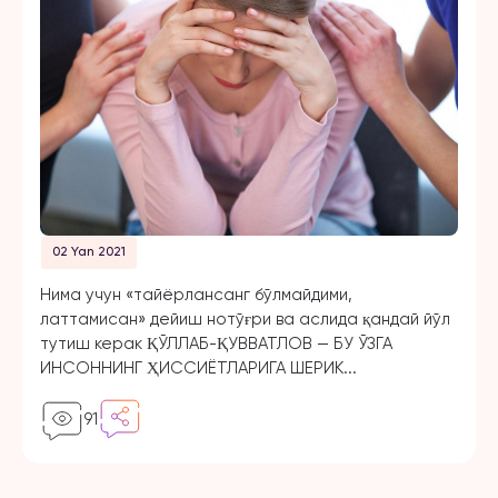
02 Yan 2021
Нима учун «тайёрлансанг бўлмайдими,
латтамисан» дейиш нотўғри ва аслида қандай йўл
тутиш керак ҚЎЛЛАБ-ҚУВВАТЛОВ — БУ ЎЗГА
ИНСОННИНГ ҲИССИЁТЛАРИГА ШЕРИК...
91