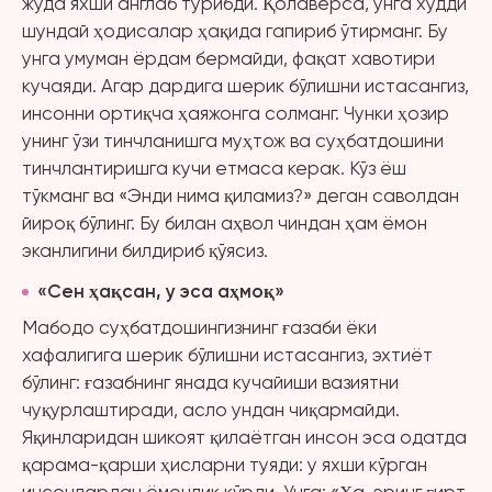
жуда яхши англаб турибди. Қолаверса, унга худди
шундай ҳодисалар ҳақида гапириб ўтирманг. Бу
унга умуман ёрдам бермайди, фақат хавотири
кучаяди. Агар дардига шерик бўлишни истасангиз,
инсонни ортиқча ҳаяжонга солманг. Чунки ҳозир
унинг ўзи тинчланишга муҳтож ва суҳбатдошини
тинчлантиришга кучи етмаса керак. Кўз ёш
тўкманг ва «Энди нима қиламиз?» деган саволдан
йироқ бўлинг. Бу билан аҳвол чиндан ҳам ёмон
эканлигини билдириб қўясиз.
«Сен ҳақсан, у эса аҳмоқ»
Мабодо суҳбатдошингизнинг ғазаби ёки
хафалигига шерик бўлишни истасангиз, эхтиёт
бўлинг: ғазабнинг янада кучайиши вазиятни
чуқурлаштиради, асло ундан чиқармайди.
Яқинларидан шикоят қилаётган инсон эса одатда
қарама-қарши ҳисларни туяди: у яхши кўрган