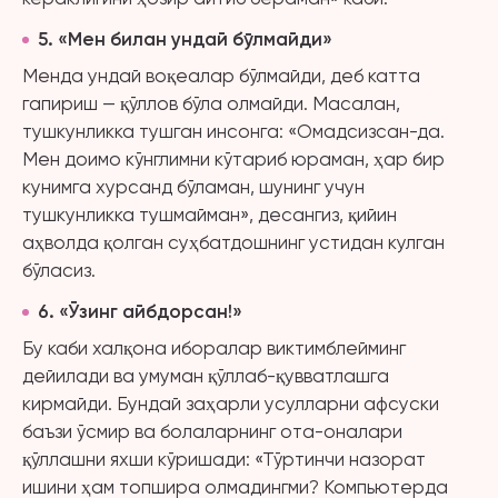
5
. «
Мен билан ундай бўлмайди»
Менда ундай воқеалар бўлмайди, деб катта
гапириш — қўллов бўла олмайди. Масалан,
тушкунликка тушган инсонга: «Омадсизсан-да.
Мен доимо кўнглимни кўтариб юраман, ҳар бир
кунимга хурсанд бўламан, шунинг учун
тушкунликка тушмайман», десангиз, қийин
аҳволда қолган суҳбатдошнинг устидан кулган
бўласиз.
6
. «
Ўзинг айбдорсан!»
Бу каби халқона иборалар виктимблейминг
дейилади ва умуман қўллаб-қувватлашга
кирмайди. Бундай заҳарли усулларни афсуски
баъзи ўсмир ва болаларнинг ота-оналари
қўллашни яхши кўришади: «Тўртинчи назорат
ишини ҳам топшира олмадингми? Компьютерда