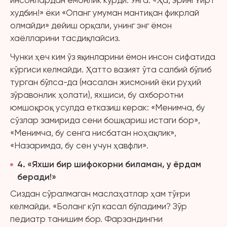
инсонлардан ёмонлик кўрди. Унга: «Ҳа, эринг ғирт
худбин!» ёки «Опанг умуман мантиқан фикрлай
олмайди» дейиш орқали, унинг энг ёмон
хаёлларини тасдиқлайсиз.
Чунки ҳеч ким ўз яқинларини ёмон инсон сифатида
кўргиси келмайди. Ҳатто вазият ўта салбий бўлиб
турган бўлса-да (масалан жисмоний ёки руҳий
зўравонлик ҳолати), яхшиси, бу ахборотни
юмшоқроқ усулда етказиш керак: «Менимча, бу
сўзлар замирида сени бошқариш истаги бор»,
«Менимча, бу сенга нисбатан ноҳақлик»,
«Назаримда, бу сен учун ҳавфли».
4
. «
Яхши бир шифокор
ни биламан, у ёрдам
беради!»
Сиздан сўралмаган маслаҳатлар ҳам тўғри
келмайди. «Боланг кўп касал бўладими? Зўр
педиатр танишим бор. Фарзандингни