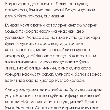
ўтираверма дегандим-а. Лекин сен қулоқ
солмайсан, ўзингча ақллисан! Баҳони қандай
қилиб тўғрилайсан, билмадим».
Бундай усул одамни хатоларни англаб, уларни
бошқа такрорламасликка ундайди, деб
ўйлашади. Аслида эса натижа мутлақо тескари
бўлиши мумкин: стресс вақтида ҳеч ким
хатоларни таҳлил қила олмайди ва хулоса
чиқармайди, айбловлар эса қалб жароҳатини
янада янгилайди. Инсон қисқа вақтга ўзини
йиғиштириб олиши мумкин, аммо бунга асло
«сеҳрли насиҳат» сабаб бўлмаган, балки стресс
вазиятида барча ҳислар музлаб қолади.
Аммо узоқ муддатли истиқболда бу жуда заҳарли
усул. Боланинг онгида қуйидаги фикр шаклланиб
қолади: «Кўнгилсиз вазиятга тушдингми? Демак,
ўзинг ёмонсан. Сенга ёрдам беришимни кутма».