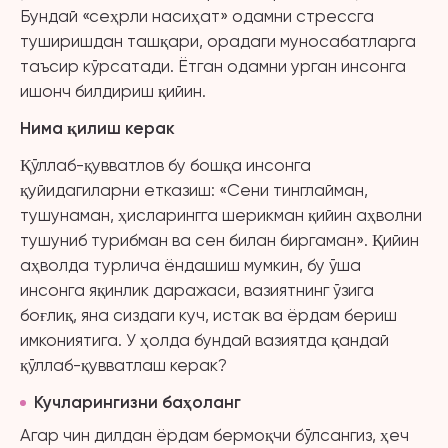
Бундай «сеҳрли насиҳат» одамни стрессга
туширишдан ташқари, орадаги муносабатларга
таъсир кўрсатади. Ётган одамни урган инсонга
ишонч билдириш қийин.
Нима қилиш керак
Қўллаб-қувватлов бу бошқа инсонга
қуйидагиларни етказиш: «Сени тинглайман,
тушунаман, ҳисларингга шерикман қийин аҳволни
тушуниб турибман ва сен билан биргаман». Қийин
аҳволда турлича ёндашиш мумкин, бу ўша
инсонга яқинлик даражаси, вазиятнинг ўзига
боғлиқ, яна сиздаги куч, истак ва ёрдам бериш
имкониятига. У ҳолда бундай вазиятда қандай
қўллаб-қувватлаш керак?
Кучларингизни баҳоланг
Агар чин дилдан ёрдам бермоқчи бўлсангиз, ҳеч