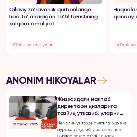
Oilaviy zo‘ravonlik qurbonlariga
Huquqlar
haq to‘lanadigan ta’til berishning
qanday b
xalqaro amaliyoti
#Tahlil va tavsiyalar
#Tahlil va
ANONIM HIKOYALAR
Жиззахдаги мактаб
директори қизларига
тазйиқ ўтказиб, уларни
мажбурлаб турмушга
Немолчи.уз таҳририятига бир қиз
10 Yanvar 2025
чиқарган, ўқиш,
мурожаат қилиб, у ва синглиси
ишлашдан маҳрум қилган
(қизлар вояга етган) онаси,