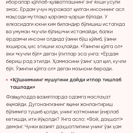
иборалар қўллаб-қувватлашнинг энг яхши усули
эмас. Ёрдам учун мурожаат қилган инсоннинг асл
мақсади мутлақо қарама-қарши бўлади. У
елкасидаги юкни ким биландир бўлишиш истагида
ва умуман «кучли бўлиш»ни истамайди, балки
ёрдамчи инсони олдида ўзини бўш қўйиб, ўзини
яхшироқ ҳис этишни хоҳлайди. «Ўзингни қўлга ол»
ёки «кучли бўл» деган ўгитлар эса унга: «Ёрдам
бериш рад этилди. Ҳаммасини ўзинг ҳал қил, кучли
бўл. Ўзингни қўлга ол» деган маънони беради.
«
Қўшнимнинг мушугини дайди итлар тишлаб
ташлади»
Фавқулодда вазиятларда одамга маслаҳат
ёқмайди. Дугонангизнинг яқини жонлантириш
бўлимига тушиб қолди, унинг катмонини ўғирлаб
кетишди, ити йўқолди? Унга асло: «Вой, даҳшат!»
деманг. Чунки вазият даҳшатлигини унинг ўзи ҳам