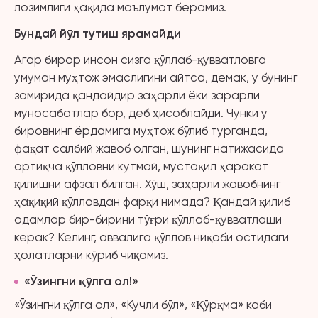
лозимлиги ҳақида маълумот берамиз.
Бундай йўл тутиш ярамайди
Агар бирор инсон сизга қўллаб-қувватловга
умуман муҳтож эмаслигини айтса, демак, у бунинг
замирида қандайдир заҳарли ёки зарарли
муносабатлар бор, деб ҳисоблайди. Чунки у
бировнинг ёрдамига муҳтож бўлиб турганда,
фақат салбий жавоб олган, шунинг натижасида
ортиқча қўлловни кутмай, мустақил ҳаракат
қилишни афзал билган. Хўш, заҳарли жавобнинг
ҳақиқий қўлловдан фарқи нимада? Қандай қилиб
одамлар бир-бирини тўғри қўллаб-қувватлаши
керак? Келинг, аввалига қўллов ниқоби остидаги
ҳолатларни кўриб чиқамиз.
«Ўзингни қўлга ол!»
«Ўзингни қўлга ол», «Кучли бўл», «Қўрқма» каби