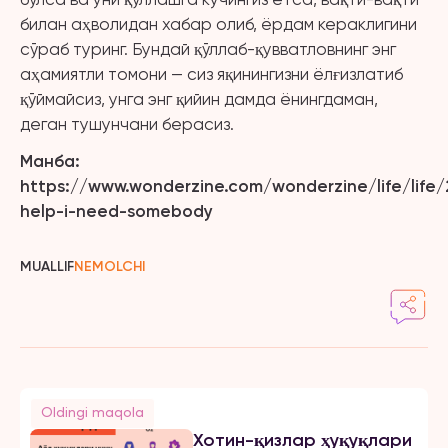
билан аҳволидан хабар олиб, ёрдам кераклигини
сўраб туринг. Бундай қўллаб-қувватловнинг энг
аҳамиятли томони — сиз яқинингизни ёлғизлатиб
қўймайсиз, унга энг қийин дамда ёнингдаман,
деган тушунчани берасиз.
Манба:
https://www.wonderzine.com/wonderzine/life/life/
help-i-need-somebody
MUALLIF
NEMOLCHI
Oldingi maqola
Хотин-қизлар ҳуқуқлари