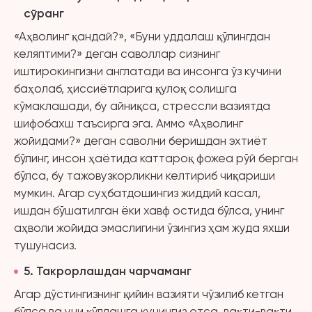
сўранг
«Аҳволинг қандай?», «Буни уддалаш қўлингдан
келяптими?» деган саволлар сизнинг
иштирокингизни англатади ва инсонга ўз кучини
баҳолаб, ҳиссиётларига қулоқ солишга
кўмаклашади, бу айниқса, стрессли вазиятда
шифобахш таъсирга эга. Аммо «Аҳволинг
жойидами?» деган саволни беришдан эхтиёт
бўлинг, инсон ҳаётида каттароқ фожеа рўй берган
бўлса, бу тажовузкорликни келтириб чиқариши
мумкин. Агар суҳбатдошингиз жиддий касал,
ишдан бўшатилган ёки хавф остида бўлса, унинг
аҳволи жойида эмаслигини ўзингиз ҳам жуда яхши
тушунасиз.
5
. Такрорлашдан чарчаманг
Агар дўстингизнинг қийин вазияти чўзилиб кетган
бўлса ва уни қўллашга кучингиз етса, вақти-вақти