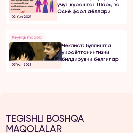
учун курашган Шарқ ва
Осиё фаол аёллари
02 Yan 2021
Keyingi maqola
Чеклист: Буллингга
учраётганингизни
билдирувчи белгилар
03 Yan 2021
TEGISHLI BOSHQA
MAQOLALAR