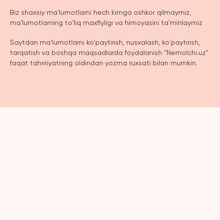
Biz shaxsiy ma'lumotlarni hech kimga oshkor qilmaymiz,
ma'lumotlarning to'liq maxfiyligi va himoyasini ta'minlaymiz
Saytdan ma'lumotlarni ko'paytirish, nusxalash, ko'paytirish,
tarqatish va boshqa maqsadlarda foydalanish "Nemolchi.uz"
faqat tahririyatning oldindan yozma ruxsati bilan mumkin.