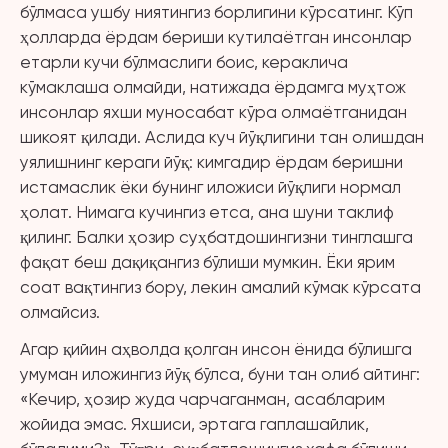
бўлмаса ушбу ниятингиз борлигини кўрсатинг. Кўп
ҳолларда ёрдам бериши кутилаётган инсонлар
етарли кучи бўлмаслиги боис, кераклича
кўмаклаша олмайди, натижада ёрдамга муҳтож
инсонлар яхши муносабат кўра олмаётганидан
шикоят қилади. Аслида куч йўқлигини тан олишдан
уялишнинг кераги йўқ: кимгадир ёрдам беришни
истамаслик ёки бунинг иложиси йўқлиги нормал
ҳолат. Нимага кучингиз етса, ана шуни таклиф
қилинг. Балки ҳозир суҳбатдошингизни тинглашга
фақат беш дақиқангиз бўлиши мумкин. Ёки ярим
соат вақтингиз бору, лекин амалий кўмак кўрсата
олмайсиз.
Агар қийин аҳволда қолган инсон ёнида бўлишга
умуман иложингиз йўқ бўлса, буни тан олиб айтинг:
«Кечир, ҳозир жуда чарчаганман, асабларим
жойида эмас. Яхшиси, эртага гаплашайлик,