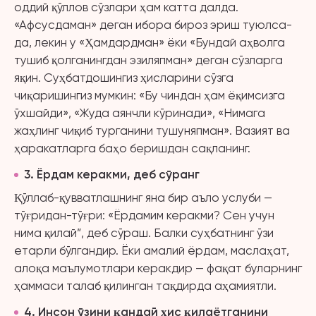
оддий қўллов сўзлари ҳам катта далда.
«Афсусдаман» деган ибора бироз эриш туюлса-
да, лекин у «Ҳамдардман» ёки «Бундай аҳволга
тушиб қолганингдан эзиляпман» деган сўзларга
яқин. Суҳбатдошингиз ҳисларини сўзга
чиқаришингиз мумкин: «Бу чиндан ҳам ёқимсизга
ўхшайди», «Жуда аянчли кўринади», «Нимага
жаҳлинг чиқиб турганини тушуняпман». Вазият ва
ҳаракатларга баҳо беришдан сақланинг.
3
. Ёрдам керакми, деб сўранг
Қўллаб-қувватлашнинг яна бир аъло услуби —
тўғридан-тўғри: «Ёрдамим керакми? Сен учун
нима қилай”, деб сўраш. Балки суҳбатнинг ўзи
етарли бўлгандир. Ёки амалий ёрдам, маслаҳат,
алоқа маълумотлари керакдир — фақат буларнинг
ҳаммаси талаб қилинган тақдирда аҳамиятли.
4
. Инсон ўзини қандай ҳис қилаётганини