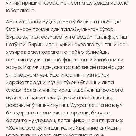
чиниқтиришинг керак, мен сенга шу ҳақда мақола
юбораман».
Амалий ёрдам муҳим, аммо у биринчи навбатда
ўзга инсон томонидан талаб қилинган бўлса.
Биров эҳтиёж сезмаса, унга ёрдам таклиф қилиш
нотўғри. Биринчидан, қийин аҳволга тушган инсон
ҳозироқ фаол ҳаракатга тайёр бўлмайди,
аввалига у ўзига келиб, фикрларини йиғиб олиши
зарур. Иккинчидан, сиз таклиф қилаётган ёрдам
унга зарурми ўзи. Ўша инсоннинг ўзи қайси
ҳаракатлар унинг учун тўғри бўлишини айта
олади: болани чиниқтириш, ишончли шифокорга
мурожаат қилиш ёки узлуксиз шамоллашлар
даврининг ўтишини кутиш. Суҳбатдошга маълум
бир ҳаракатларни юклаш орқали, биз унга
ёрдамга муҳтожсан, деган фикрни сингдирамиз:
«Ҳеч нарса қўлингдан келмайди, нима қилишинг
кераклигини ҳозир айтиб бераман» каби.