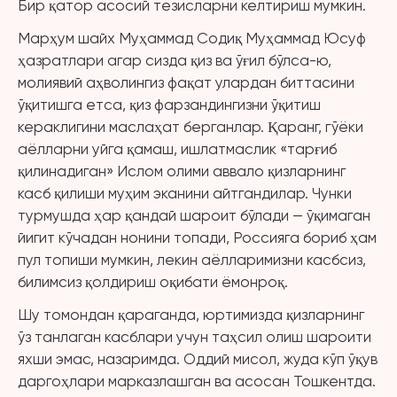
Бир қатор асосий тезисларни келтириш мумкин.
Марҳум шайх Муҳаммад Содиқ Муҳаммад Юсуф
ҳазратлари агар сизда қиз ва ўғил бўлса-ю,
молиявий аҳволингиз фақат улардан биттасини
ўқитишга етса, қиз фарзандингизни ўқитиш
кераклигини маслаҳат берганлар. Қаранг, гўёки
аёлларни уйга қамаш, ишлатмаслик «тарғиб
қилинадиган» Ислом олими аввало қизларнинг
касб қилиши муҳим эканини айтгандилар. Чунки
турмушда ҳар қандай шароит бўлади — ўқимаган
йигит кўчадан нонини топади, Россияга бориб ҳам
пул топиши мумкин, лекин аёлларимизни касбсиз,
билимсиз қолдириш оқибати ёмонроқ.
Шу томондан қараганда, юртимизда қизларнинг
ўз танлаган касблари учун таҳсил олиш шароити
яхши эмас, назаримда. Оддий мисол, жуда кўп ўқув
даргоҳлари марказлашган ва асосан Тошкентда.