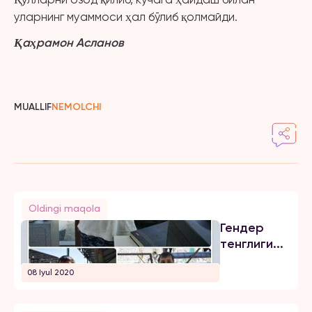
уларнинг муаммоси ҳал бўлиб қолмайди.
Қаҳрамон Асланов
MUALLIF
NEMOLCHI
Oldingi maqola
Гендер
тенглиги...
08 Iyul 2020