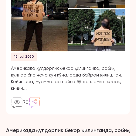
12 Iyul 2020
Америкада қулдорлик бекор қилинганда, собиқ
қуллар бир неча кун кўчаларда байрам қилишган.
Кейин эса, муаммолар пайдо бўлган: емиш керак,
кийим...
70
Америкада қулдорлик бекор қилинганда, собиқ