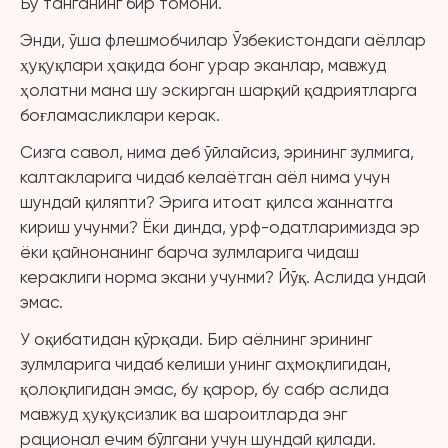
Бу танганинг бир томони.
Энди, ўша флешмобчилар Ўзбекистондаги аёллар
ҳуқуқлари ҳақида бонг урар эканлар, мавжуд
ҳолатни мана шу эскирган шарқий қадриятларга
боғламасликлари керак.
Сизга савол, нима деб ўйлайсиз, эрининг зулмига,
калтакларига чидаб келаётган аёл нима учун
шундай қиляпти? Эрига итоат қилса жаннатга
кириш учунми? Ёки динда, урф-одатларимизда эр
ёки қайнонанинг барча зулмларига чидаш
кераклиги норма экани учунми? Йўқ. Аслида ундай
эмас.
У оқибатидан қўрқади. Бир аёлнинг эрининг
зулмларига чидаб келиши унинг аҳмоқлигидан,
қолоқлигидан эмас, бу қарор, бу сабр аслида
мавжуд ҳуқуқсизлик ва шароитларда энг
рационал ечим бўлгани учун шундай қилади.