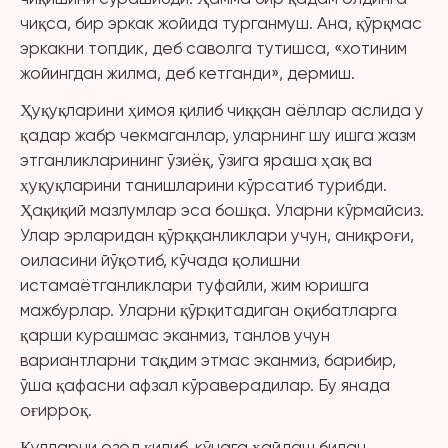
чиқса, бир эркак жойида турганмуш. Ана, қўрқмас
эркакни топдик, деб саволга тутишса, «хотиним
жойингдан жилма, деб кетганди», дермиш.
Ҳуқуқларини ҳимоя қилиб чиққан аёллар аслида у
қадар жабр чекмаганлар, уларнинг шу ишга жазм
этганликларининг ўзиёқ, ўзига яраша ҳақ ва
ҳуқуқларини танишларини кўрсатиб турибди.
Ҳақиқий мазлумлар эса бошқа. Уларни кўрмайсиз.
Улар эрларидан қўрққанликлари учун, аниқроғи,
оиласини йўқотиб, кўчада қолишни
истамаётганликлари туфайли, жим юришга
мажбурлар. Уларни қўрқитадиган оқибатларга
қарши курашмас эканмиз, танлов учун
вариантларни тақдим этмас эканмиз, барибир,
ўша қафасни афзал кўраверадилар. Бу янада
оғирроқ.
Қулларни озод қилиб, кўчага ҳайдаш билан