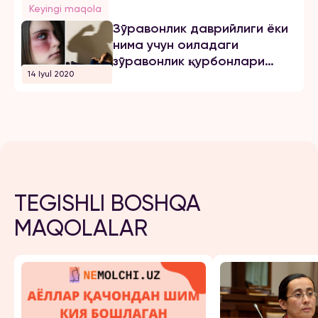
Keyingi maqola
Зўравонлик даврийлиги ёки
нима учун оиладаги
зўравонлик қурбонлари
14 Iyul 2020
золимлардан кетмайдилар
TEGISHLI BOSHQA
MAQOLALAR