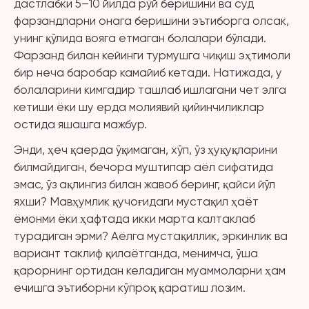
дастлабки 5–10 йилда рўй беришини ва суд
фарзандларни онага беришини эътиборга олсак,
унинг қўлида вояга етмаган болалари бўлади.
Фарзанд билан кейинги турмушга чиқиш эҳтимоли
бир неча баробар камайиб кетади. Натижада, у
болаларини кимгадир ташлаб ишлагани чет элга
кетиши ёки шу ерда молиявий қийинчиликлар
остида яшашга мажбур.
Энди, ҳеч қаерда ўқимаган, хўп, ўз ҳуқуқларини
билмайдиган, бечора муштипар аёл сифатида
эмас, ўз ақлингиз билан жавоб беринг, қайси йўл
яхши? Мавҳумлик қучоғидаги мустақил ҳаёт
ёмонми ёки ҳафтада икки марта калтаклаб
турадиган эрми? Аёлга мустақиллик, эркинлик ва
вариант таклиф қилаётганда, менимча, ўша
қарорнинг ортидан келадиган муаммоларни ҳам
ечишга эътиборни кўпроқ қаратиш лозим.