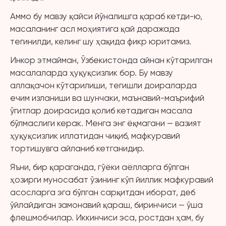
Аммо бу мавзу қайси йўналишга қараб кетди-ю,
масаланинг асл моҳиятига қай даражада
тегинилди, келинг шу ҳақида фикр юритамиз.
Инкор этмайман, Ўзбекистонда айнан кўтарилган
масалаларда ҳуқуқсизлик бор. Бу мавзу
аллақачон кўтарилиши, тегишли доираларда
ечим изланиши ва шунчаки, маънавий-маърифий
ўгитлар доирасида қолиб кетадиган масала
бўлмаслиги керак. Менга энг ёқмагани — вазият
ҳуқуқсизлик иллатидан чиқиб, мафкуравий
тортишувга айланиб кетганидир.
Яъни, бир қараганда, гўёки аёлларга бўлган
ҳозирги муносабат ўзининг кўп йиллик мафкуравий
асосларга эга бўлган сарқитдан иборат, деб
ўйлайдиган замонавий қараш, биринчиси — ўша
флешмобчилар. Иккинчиси эса, ростдан ҳам, бу