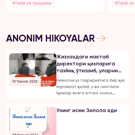
#Tahlil va tavsiyalar
#Tahlil va
ANONIM HIKOYALAR
Жиззахдаги мактаб
директори қизларига
тазйиқ ўтказиб, уларни
мажбурлаб турмушга
Немолчи.уз таҳририятига бир қиз
10 Yanvar 2025
чиқарган, ўқиш,
мурожаат қилиб, у ва синглиси
ишлашдан маҳрум қилган
(қизлар вояга етган) онаси,
ва эркинликларини
Жиззах шаҳридаги 18-мактаб
чеклаган.
директори бўлмиш Шахноза
Унинг исми Зилола эди
Хасанова томонидан бир неча
бор зўравонлик ва тазйиққа
учрашганини маълум қилди.
Қуйида опа-сингиллардан