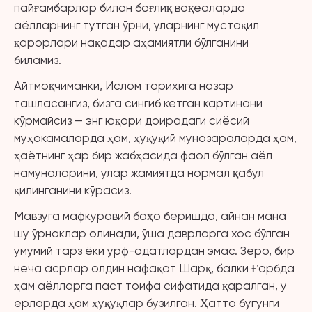
пайғамбарлар билан боғлиқ воқеаларда
аёлларнинг тутган ўрни, уларнинг мустақил
қарорлари нақадар аҳамиятли бўлганини
биламиз.
Айтмоқчиманки, Ислом тарихига назар
ташласангиз, бизга сингиб кетган картинани
кўрмайсиз — энг юқори доирадаги сиёсий
муҳокамаларда ҳам, ҳуқуқий мунозараларда ҳам,
ҳаётнинг ҳар бир жабҳасида фаол бўлган аёл
намуналарини, улар жамиятда нормал қабул
қилинганини кўрасиз.
Мавзуга мафкуравий баҳо беришда, айнан мана
шу ўрнаклар олинади, ўша даврларга хос бўлган
умумий тарз ёки урф-одатлардан эмас. Зеро, бир
неча асрлар олдин нафақат Шарқ, балки Ғарбда
ҳам аёлларга паст тоифа сифатида қаралган, у
ерларда ҳам ҳуқуқлар бузилган. Ҳатто бугунги