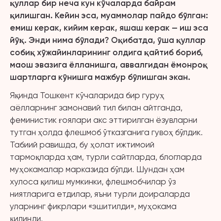
қуллар бир неча кун кўчаларда байрам
қилишган. Кейин эса, муаммолар пайдо бўлган:
емиш керак, кийим керак, яшаш керак — иш эса
йўқ. Энди нима бўлади? Оқибатда, ўша қуллар
собиқ хўжайинларининг олдига қайтиб бориб,
маош эвазига ёлланишга, аввалгидан ёмонроқ
шартларга кўнишга мажбур бўлишган экан.
Яқинда Тошкент кўчаларида бир гуруҳ
аёлларнинг замонавий тил билан айтганда,
феминистик ғоялари акс эттирилган ёзувларни
тутган ҳолда флешмоб ўтказганига гувоҳ бўлдик.
Табиий равишда, бу ҳолат ижтимоий
тармоқларда ҳам, турли сайтларда, блогларда
муҳокамалар марказида бўлди. Шундан ҳам
хулоса қилиш мумкинки, флешмобчилар ўз
ниятларига етдилар, яъни турли доираларда
уларнинг фикрлари «эшитилди», муҳокама
қилинди.