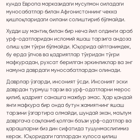
кунда Европа марказидаги мусулмон оиладаги
муносабатлар билан Афғонистоннинг чекка
қишлоқларидаги оилани солиштириб бўлмайди.
Худди шу мантиқ билан бир неча йил олдинги араб
урф-одатларидан исломий яшаш тарзига андоза
олиш ҳам тўғри бўлмайди. Юқорида айтганимдек,
бу ерда ўлчов ва қадриятлар тўғридан тўғри
мафкурадан, рухсат берилган эркинликлар ва энг
намуна даврдаги муносабатлардан олинади.
Даврлар ўзгарди, инсоният ўсди. Инсоният эски
даврдан турмуш тарзи ва урф-одатларни мерос
қилиб, қадрият санашга мажбур эмас. Ҳар қандай
янги мафкура бир онда бутун жамиятнинг яшаш
тарзини ўзгартира олмайди, шундай экан, маълум
давргача сақланиб қолган баъзи урф-одатлар ва
қарашларни биз дин сифатида тушунмаслигимиз
керак. Юқоридаги гаплардан хулоса қилиш