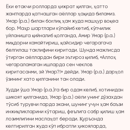
Ёки етакчи ролларда ҳижрат қилган, ҳатто
жангларда қатнашган аёллар ҳақида биламиз.
Умар (р.а.) билан боғлиқ ҳам жуда машҳур воқеа
бор. Маҳр шартлари кўпайиб кетиб, кўпчилик
уйланишга қийналиб қолганда, Амир Умар (р.а.)
миқдорни камайтириш, қайсидир чегарагача
белгилаш таклифини киритади. Шунда мажлисда
ўтирган аёллардан бири эътироз қилиб, «Аллоҳ
чегараламаган ишларда сен чеклов
киритасанми, эй Умар?!» дейди. Умар (р.а.) дарҳол
ўзининг хато қилганини тан олади.
Худди ўша Умар (р.а.)га бир одам келиб, хотинидан
шикоят қилганида, Умар (р.а.) аёли унинг дўзахдан
тўсиб турувчи парда экани, шунинг учун ҳам баъзи
инжиқликларини кўтариш, феълига сабр қилиш ҳам
лозимлигини маслаҳат беради. Қуръонда
келтирилган жуда кўп ибратли ҳикояларда,