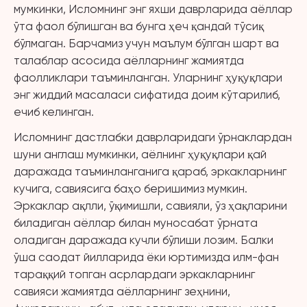
мумкинки, Исломнинг энг яхши даврларида аёллар
ўта фаол бўлишган ва бунга ҳеч қандай тўсиқ
бўлмаган. Барчамиз учун маълум бўлган шарт ва
талаблар асосида аёлларнинг жамиятда
фаолликлари таъминланган. Уларнинг ҳуқуқлари
энг жиддий масаласи сифатида доим кўтарилиб,
ечиб келинган.
Исломнинг дастлабки даврларидаги ўрнаклардан
шуни англаш мумкинки, аёлнинг ҳуқуқлари қай
даражада таъминланганига қараб, эркакларнинг
кучига, савиясига баҳо беришимиз мумкин.
Эркаклар ақлли, ўқимишли, савияли, ўз ҳақларини
биладиган аёллар билан муносабат ўрната
оладиган даражада кучли бўлиши лозим. Балки
ўша саодат йилларида ёки юртимизда илм-фан
тараққий топган асрлардаги эркакларнинг
савияси жамиятда аёлларнинг зеҳнини,