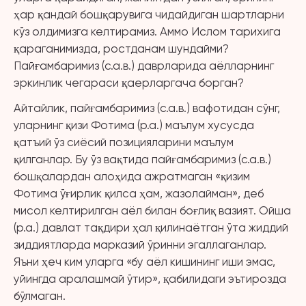
ҳар қандай бошқарувига чидайдиган шартларни
кўз олдимизга келтирамиз. Аммо Ислом тарихига
қараганимизда, ростданам шундайми?
Пайғамбаримиз (с.а.в.) даврларида аёлларнинг
эркинлик чегараси қаерларгача борган?
Айтайлик, пайғамбаримиз (с.а.в.) вафотидан сўнг,
уларнинг қизи Фотима (р.а.) маълум хусусда
қатъий ўз сиёсий позицияларини маълум
қилганлар. Бу ўз вақтида пайғамбаримиз (с.а.в.)
бошқалардан алоҳида ажратмаган «қизим
Фотима ўғирлик қилса ҳам, жазолайман», деб
мисол келтирилган аёл билан боғлиқ вазият. Ойша
(р.а.) давлат тақдири ҳал қилинаётган ўта жиддий
зиддиятларда марказий ўринни эгаллаганлар.
Яъни ҳеч ким уларга «бу аёл кишининг иши эмас,
уйингда аралашмай ўтир», қабилидаги эътирозда
бўлмаган.