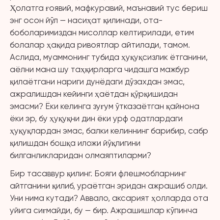
Ҳолатга ғоявий, мафкуравий, маънавий тус бериш
энг осон йўл — насиҳат қилинади, ота-
боболаримиздан мисоллар келтирилади, етим
болалар ҳақида ривоятлар айтилади, тамом.
Аслида, муаммонинг тубида ҳуқуқсизлик ётганини,
аёлни мана шу таҳқирларга чидашга мажбур
қилаётгани нариги дунёдаги дўзахдан эмас,
ажралишдан кейинги ҳаётдан қўрқишидан
эмасми? Ёки келинга зуғум ўтказаётган қайнона
ёки эр, бу ҳуқуқни дин ёки урф одатлардаги
ҳуқуқлардан эмас, балки келиннинг барибир, сабр
қилишдан бошқа иложи йўқлигини
билганликларидан олмаяптиларми?
Бир тасаввур қилинг. Бояги флешмобларнинг
айтганини қилиб, ураётган эридан ажрашиб олди.
Уни нима кутади? Аввало, аксарият ҳолларда ота
уйига сиғмайди, бу — бир. Ажрашишлар кўпинча