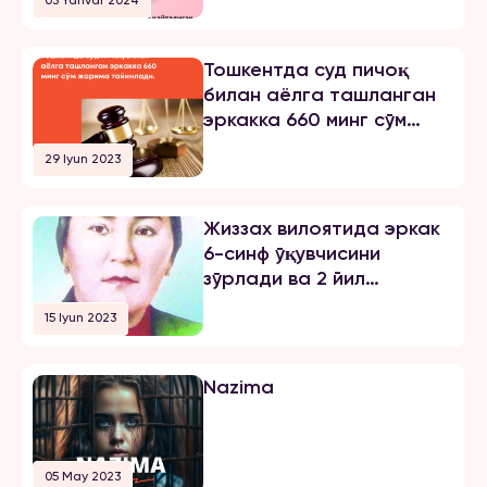
03 Yanvar 2024
бирининг хабарини эълон
қиламиз: «3 йилдан буён Тошкент
шаҳрида ҳам ўқиб, ҳам
Тошкентда суд пичоқ
ишлайман. 2024 йил 31 октябрь
билан аёлга ташланган
куни мени умуман норози бўлган
эркакка 660 минг сўм
йигитга […]
жарима тайинлади
29 Iyun 2023
Жиззах вилоятида эркак
6-синф ўқувчисини
зўрлади ва 2 йил
озодликни чеклаш
15 Iyun 2023
жазосини олди
Nazima
05 May 2023