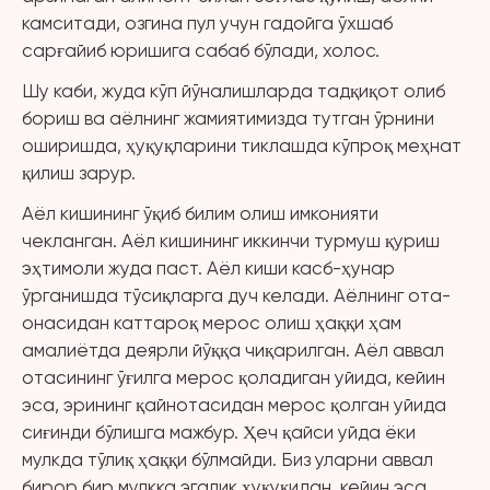
камситади, озгина пул учун гадойга ўхшаб
сарғайиб юришига сабаб бўлади, холос.
Шу каби, жуда кўп йўналишларда тадқиқот олиб
бориш ва аёлнинг жамиятимизда тутган ўрнини
оширишда, ҳуқуқларини тиклашда кўпроқ меҳнат
қилиш зарур.
Аёл кишининг ўқиб билим олиш имконияти
чекланган. Аёл кишининг иккинчи турмуш қуриш
эҳтимоли жуда паст. Аёл киши касб-ҳунар
ўрганишда тўсиқларга дуч келади. Аёлнинг ота-
онасидан каттароқ мерос олиш ҳаққи ҳам
амалиётда деярли йўққа чиқарилган. Аёл аввал
отасининг ўғилга мерос қоладиган уйида, кейин
эса, эрининг қайнотасидан мерос қолган уйида
сиғинди бўлишга мажбур. Ҳеч қайси уйда ёки
мулкда тўлиқ ҳаққи бўлмайди. Биз уларни аввал
бирор бир мулкка эгалик ҳуқуқидан, кейин эса,