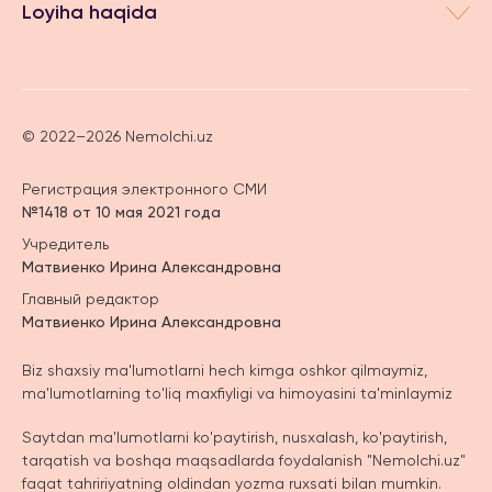
Loyiha haqida
© 2022–2026 Nemolchi.uz
Регистрация электронного СМИ
№1418 от 10 мая 2021 года
Учредитель
Матвиенко Ирина Александровна
Главный редактор
Матвиенко Ирина Александровна
Biz shaxsiy ma'lumotlarni hech kimga oshkor qilmaymiz,
ma'lumotlarning to'liq maxfiyligi va himoyasini ta'minlaymiz
Saytdan ma'lumotlarni ko'paytirish, nusxalash, ko'paytirish,
tarqatish va boshqa maqsadlarda foydalanish "Nemolchi.uz"
faqat tahririyatning oldindan yozma ruxsati bilan mumkin.