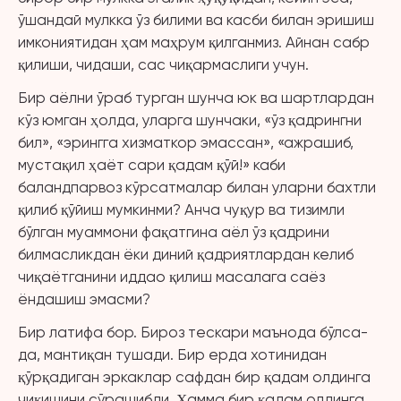
ўшандай мулкка ўз билими ва касби билан эришиш
имкониятидан ҳам маҳрум қилганмиз. Айнан сабр
қилиши, чидаши, сас чиқармаслиги учун.
Бир аёлни ўраб турган шунча юк ва шартлардан
кўз юмган ҳолда, уларга шунчаки, «ўз қадрингни
бил», «эрингга хизматкор эмассан», «ажрашиб,
мустақил ҳаёт сари қадам қўй!» каби
баландпарвоз кўрсатмалар билан уларни бахтли
қилиб қўйиш мумкинми? Анча чуқур ва тизимли
бўлган муаммони фақатгина аёл ўз қадрини
билмасликдан ёки диний қадриятлардан келиб
чиқаётганини иддао қилиш масалага саёз
ёндашиш эмасми?
Бир латифа бор. Бироз тескари маънода бўлса-
да, мантиқан тушади. Бир ерда хотинидан
қўрқадиган эркаклар сафдан бир қадам олдинга
чиқишини сўрашибди. Ҳамма бир қадам олдинга