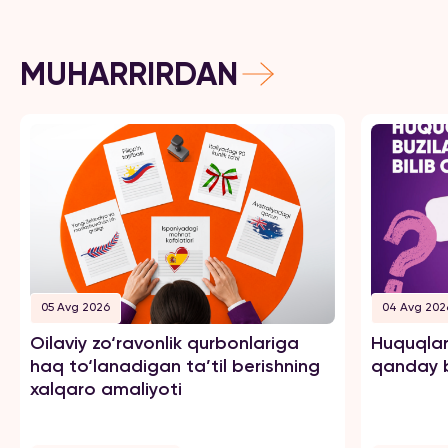
MUHARRIRDAN
05 Avg 2026
04 Avg 202
Oilaviy zo‘ravonlik qurbonlariga
Huquqlar
haq to‘lanadigan ta’til berishning
qanday b
xalqaro amaliyoti