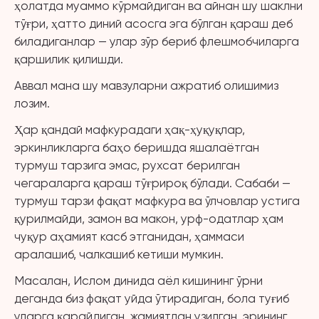
ҳолатда муаммо кўрмайдиган ва айнан шу шаклни
тўғри, ҳатто диний асосга эга бўлган қараш деб
биладиганлар — улар зўр бериб флешмобчиларга
қаршилик қилишди.
Аввал мана шу мавзуларни ажратиб олишимиз
лозим.
Ҳар қандай мафкурадаги ҳақ-ҳуқуқлар,
эркинликларга баҳо беришда яшалаётган
турмуш тарзига эмас, рухсат берилган
чегараларга қараш тўғрироқ бўлади. Сабаби —
турмуш тарзи фақат мафкура ва ўлчовлар устига
қурилмайди, замон ва макон, урф-одатлар ҳам
чуқур аҳамият касб этганидан, ҳаммаси
аралашиб, чалкашиб кетиши мумкин.
Масалан, Ислом динида аёл кишининг ўрни
деганда биз фақат уйда ўтирадиган, бола туғиб
уларга қарайдиган, жамиятдан узилган, эрининг