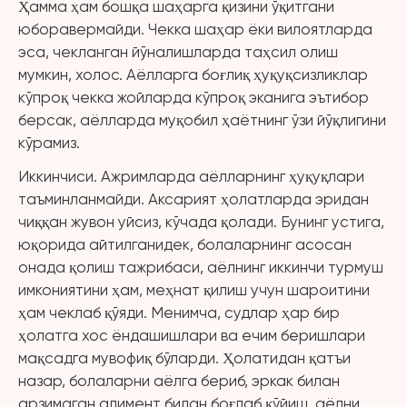
Ҳамма ҳам бошқа шаҳарга қизини ўқитгани
юборавермайди. Чекка шаҳар ёки вилоятларда
эса, чекланган йўналишларда таҳсил олиш
мумкин, холос. Аёлларга боғлиқ ҳуқуқсизликлар
кўпроқ чекка жойларда кўпроқ эканига эътибор
берсак, аёлларда муқобил ҳаётнинг ўзи йўқлигини
кўрамиз.
Иккинчиси. Ажримларда аёлларнинг ҳуқуқлари
таъминланмайди. Аксарият ҳолатларда эридан
чиққан жувон уйсиз, кўчада қолади. Бунинг устига,
юқорида айтилганидек, болаларнинг асосан
онада қолиш тажрибаси, аёлнинг иккинчи турмуш
имкониятини ҳам, меҳнат қилиш учун шароитини
ҳам чеклаб қўяди. Менимча, судлар ҳар бир
ҳолатга хос ёндашишлари ва ечим беришлари
мақсадга мувофиқ бўларди. Ҳолатидан қатъи
назар, болаларни аёлга бериб, эркак билан
арзимаган алимент билан боғлаб қўйиш, аёлни