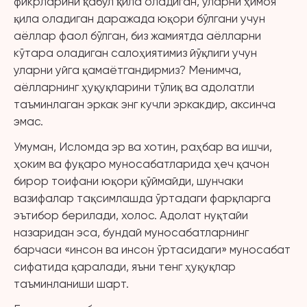
фикрларини қабул қила оладиган, уларни ҳимоя
қила оладиган даражада юқори бўлгани учун
аёллар фаол бўлган, биз жамиятда аёлларни
кўтара оладиган салоҳиятимиз йўқлиги учун
уларни уйга қамаётгандирмиз? Менимча,
аёлларнинг ҳуқуқларини тўлиқ ва адолатли
таъминлаган эркак энг кучли эркакдир, аксинча
эмас.
Умуман, Исломда эр ва хотин, раҳбар ва ишчи,
ҳоким ва фуқаро муносабатларида ҳеч қачон
бирор тоифани юқори қўймайди, шунчаки
вазифалар тақсимлашда ўртадаги фарқларга
эътибор берилади, холос. Адолат нуқтайи
назаридан эса, бундай муносабатларнинг
барчаси «инсон ва инсон ўртасидаги» муносабат
сифатида қаралади, яъни тенг ҳуқуқлар
таъминланиши шарт.