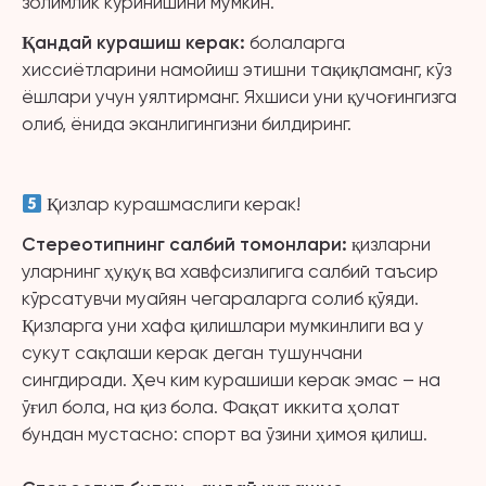
золимлик кўринишини мумкин.
Қандай курашиш керак
:
болаларга
хиссиётларини намойиш этишни тақиқламанг, кўз
ёшлари учун уялтирманг. Яхшиси уни қучоғингизга
олиб, ёнида эканлигингизни билдиринг.
Қизлар курашмаслиги керак!
С
тереотип
нинг салбий томонлари
:
қизларни
уларнинг ҳуқуқ ва хавфсизлигига салбий таъсир
кўрсатувчи муайян чегараларга солиб қўяди.
Қизларга уни хафа қилишлари мумкинлиги ва у
сукут сақлаши керак деган тушунчани
сингдиради. Ҳеч ким курашиши керак эмас – на
ўғил бола, на қиз бола. Фақат иккита ҳолат
бундан мустасно: спорт ва ўзини ҳимоя қилиш.