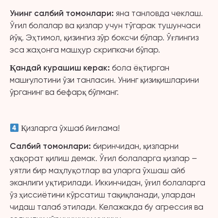
Унинг салбий томонлари
:
яна танловда чеклаш.
Ўғил болалар ва қизлар учун тўгарак тушунчаси
йўқ. Эҳтимол, қизингиз зўр боксчи бўлар. Ўғлингиз
эса жаҳонга машҳур скрипкачи бўлар.
Қандай курашиш керак:
бола ёқтирган
машғулотини ўзи танласин. Унинг қизиқишларини
ўрганинг ва бефарқ бўлманг.
Қизларга ўхшаб йиғлама!
Салбий томонлари
:
биринчидан, қизларни
ҳақорат қилиш демак. Ўғил болаларга қизлар –
уятли бир маҳлуқотлар ва уларга ўхшаш айб
эканлиги уқтирилади. Иккинчидан, ўғил болаларга
ўз ҳиссиётини кўрсатиш тақиқланади, улардан
чидаш талаб этилади. Келажакда бу агрессия ва