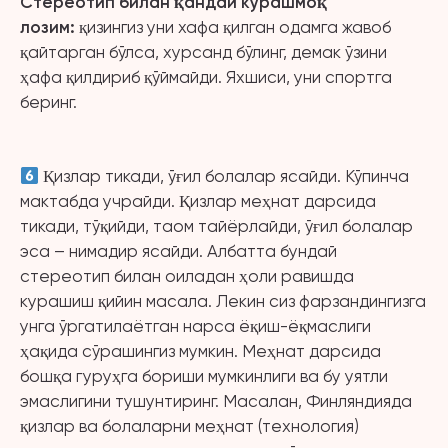
Стереотип билан қандай курашмоқ
лозим:
қизингиз уни хафа қилган одамга жавоб
қайтарган бўлса, хурсанд бўлинг, демак ўзини
ҳафа қилдириб қўймайди. Яхшиси, уни спортга
беринг.
Қизлар тикади, ўғил болалар ясайди. Кўпинча
мактабда учрайди. Қизлар меҳнат дарсида
тикади, тўқийди, таом тайёрлайди, ўғил болалар
эса – нимадир ясайди. Албатта бундай
стереотип билан оиладан ҳоли равишда
курашиш қийин масала. Лекин сиз фарзандингизга
унга ўргатилаётган нарса ёқиш-ёқмаслиги
ҳақида сўрашингиз мумкин. Меҳнат дарсида
бошқа гуруҳга бориши мумкинлиги ва бу уятли
эмаслигини тушунтиринг. Масалан, Финляндияда
қизлар ва болаларни меҳнат (технология)