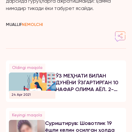
дарсида гуруҳларга ажратишмайди: ҳамма
нимадир тикади ёки табурет ясайди.
MUALLIF
NEMOLCHI
Oldingi maqola
ЎЗ МЕҲНАТИ БИЛАН
ДУНЁНИ ЎЗГАРТИРГАН 10
НАФАР ОЛИМА АЁЛ. 2-
24 Apr 2021
ҚИСМ
Keyingi maqola
Суриштирув: Шовотлик 19
ёшли келин осилган ҳолда