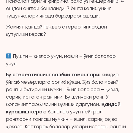
Психологларнинг фикрича, бола ўз гендерини 3-4
ёшдан англай бошлайди. 7 ёшга келиб унинг
тушунчалари янада барқарорлашади.
Жамият қандай гендер стереотиплардан
қутулиши керак?
Пушти – қизлар учун, мовий – ўғил болалар
учун
Бу стереотипнинг салбий томонлари
:
кимдир
ўйлаб меъёрларга солиб қўяди. Қиз бола мовий
рангни ёқтириши мумкин, ўғил бола эса – қизил,
сариқ, истаган рангини. Бу шунчаки ранг. У
боланинг тарбиясини бузиши даргумон.
Қандай
курашиш керак
:
болалар учун нейтрал
рангларни танлаш мумкин – яшил, сариқ, оқ ва
ҳоказо. Каттароқ болалар ўзлари истаган рангни