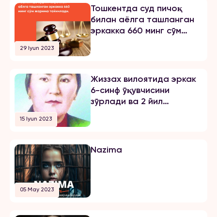
шаҳрида ҳам ўқиб, ҳам
Тошкентда суд пичоқ
ишлайман. 2024 йил 31 октябрь
билан аёлга ташланган
куни мени умуман норози бўлган
эркакка 660 минг сўм
йигитга […]
жарима тайинлади
29 Iyun 2023
Жиззах вилоятида эркак
6-синф ўқувчисини
зўрлади ва 2 йил
озодликни чеклаш
15 Iyun 2023
жазосини олди
Nazima
05 May 2023