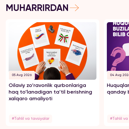
MUHARRIRDAN
05 Avg 2026
04 Avg 202
Oilaviy zo‘ravonlik qurbonlariga
Huquqlar
haq to‘lanadigan ta’til berishning
qanday b
xalqaro amaliyoti
#Tahlil va tavsiyalar
#Tahlil va