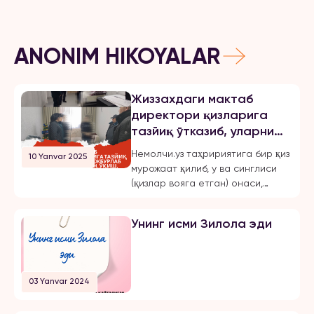
ANONIM HIKOYALAR
Жиззахдаги мактаб
директори қизларига
тазйиқ ўтказиб, уларни
мажбурлаб турмушга
Немолчи.уз таҳририятига бир қиз
10 Yanvar 2025
чиқарган, ўқиш,
мурожаат қилиб, у ва синглиси
ишлашдан маҳрум қилган
(қизлар вояга етган) онаси,
ва эркинликларини
Жиззах шаҳридаги 18-мактаб
чеклаган.
директори бўлмиш Шахноза
Унинг исми Зилола эди
Хасанова томонидан бир неча
бор зўравонлик ва тазйиққа
учрашганини маълум қилди.
Қуйида опа-сингиллардан
03 Yanvar 2024
бирининг хабарини эълон
қиламиз: «3 йилдан буён Тошкент