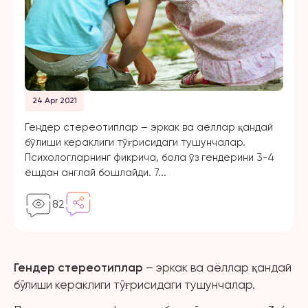
24 Apr 2021
Гендер стереотиплар – эркак ва аёллар қандай
бўлиши кераклиги тўғрисидаги тушунчалар.
Психологларнинг фикрича, бола ўз гендерини 3-4
ёшдан англай бошлайди. 7...
82
Гендер стереотип
лар
– эркак ва аёллар қандай
бўлиши кераклиги тўғрисидаги тушунчалар.