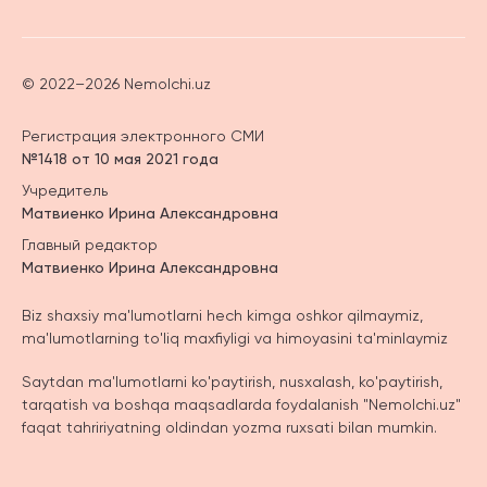
© 2022–2026 Nemolchi.uz
Регистрация электронного СМИ
№1418 от 10 мая 2021 года
Учредитель
Матвиенко Ирина Александровна
Главный редактор
Матвиенко Ирина Александровна
Biz shaxsiy ma'lumotlarni hech kimga oshkor qilmaymiz,
ma'lumotlarning to'liq maxfiyligi va himoyasini ta'minlaymiz
Saytdan ma'lumotlarni ko'paytirish, nusxalash, ko'paytirish,
tarqatish va boshqa maqsadlarda foydalanish "Nemolchi.uz"
faqat tahririyatning oldindan yozma ruxsati bilan mumkin.