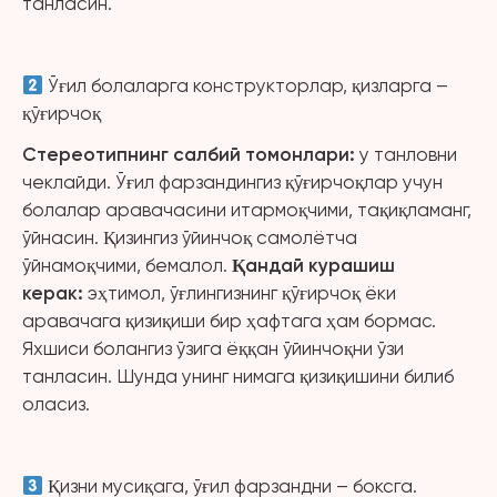
танласин.
Ўғил болаларга конструкторлар, қизларга –
қўғирчоқ
Стереотипнинг салбий томонлари
:
у танловни
чеклайди. Ўғил фарзандингиз қўғирчоқлар учун
болалар аравачасини итармоқчими, тақиқламанг,
ўйнасин. Қизингиз ўйинчоқ самолётча
ўйнамоқчими, бемалол.
Қандай курашиш
керак
:
эҳтимол, ўғлингизнинг қўғирчоқ ёки
аравачага қизиқиши бир ҳафтага ҳам бормас.
Яхшиси болангиз ўзига ёққан ўйинчоқни ўзи
танласин. Шунда унинг нимага қизиқишини билиб
оласиз.
Қизни мусиқага, ўғил фарзандни – боксга.