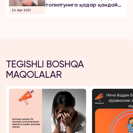
топилгунига қадар қандай
24 Apr 2021
воқеалар содир бўлганди?
TEGISHLI BOSHQA
MAQOLALAR