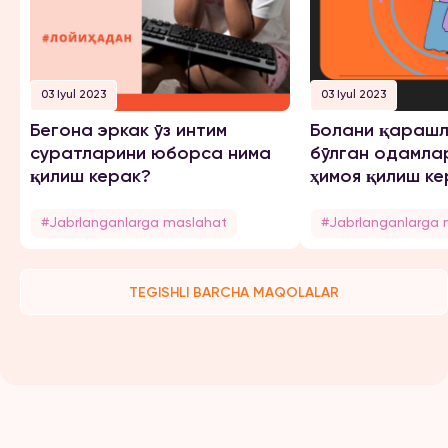
03 Iyul 2023
03 Iyul 2023
Бегона эркак ўз интим
Болани қарашл
суратларини юборса нима
бўлган одамла
қилиш керак?
ҳимоя қилиш ке
#Jabrlanganlarga maslahat
#Jabrlanganlarga 
TEGISHLI BARCHA MAQOLALAR