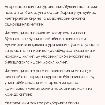
Агар фарзандингиз зўравонлик/буллингдан аъзият
чекаётган бўлса, унга ёрдам бериш учун қуйида
келтирилган бир неча қадамларни амалга
оширишингиз мумкин:
Фарзандингизни очиқ ва хотиржам тингланг.
Зўравонлик/буллинг сабабини топишга ёки
муаммони ҳал қилишга уринишнинг ўрнига, уларни
тинглаётганингизни ва қўллаб-қувватлашингизни
намойиш қилинг. Бу уларнинг айби эмаслигини
билишларига ишонч ҳосил қилинг.
Фарзандингизга унга ишонишингизни айтинг; у
сизга айтганларидан хурсанд бўлганингизни; бу
унинг айби эмаслигини; ёрдам излашда
қўлингиздан келган ҳамма нарсани қилишингиз
ҳақида айтинг.
Ўқитувчи ёки мактаб раҳбарияти билан