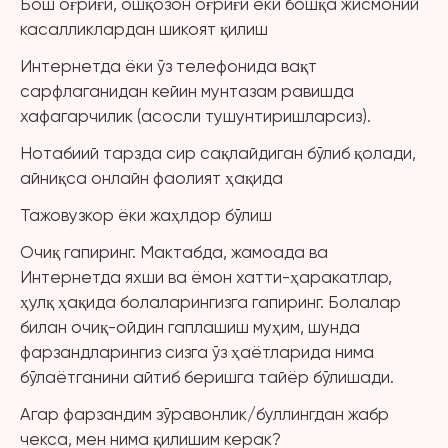
Бош оғриғи, ошқозон оғриғи ёки бошқа жисмоний
касалликлардан шикоят қилиш
Интернетда ёки ўз телефонида вақт
сарфлаганидан кейин мунтазам равишда
хафагарчилик (асосли тушунтиришларсиз).
Нотабиий тарзда сир сақлайдиган бўлиб қолади,
айниқса онлайн фаолият ҳақида
Тажовузкор ёки жаҳлдор бўлиш
Очиқ гапиринг. Мактабда, жамоада ва
Интернетда яхши ва ёмон хатти-ҳаракатлар,
ҳулқ ҳақида болаларингизга гапиринг. Болалар
билан очиқ-ойдин гаплашиш муҳим, шунда
фарзандларингиз сизга ўз ҳаётларида нима
бўлаётганини айтиб беришга тайёр бўлишади.
Агар фарзандим зўравонлик/буллингдан жабр
чекса, мен нима қилишим керак?