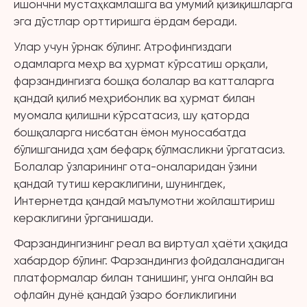
ишончни мустаҳкамлашга ва умумий қизиқишларга
эга дўстлар орттиришга ёрдам беради.
Улар учун ўрнак бўлинг. Атрофингиздаги
одамларга меҳр ва ҳурмат кўрсатиш орқали,
фарзандингизга бошқа болалар ва катталарга
қандай қилиб меҳрибонлик ва ҳурмат билан
муомала қилишни кўрсатасиз, шу қаторда
бошқаларга нисбатан ёмон муносабатда
бўлишганида ҳам бефарқ бўлмасликни ўргатасиз.
Болалар ўзларининг ота-оналаридан ўзини
қандай тутиш кераклигини, шунингдек,
Интернетда қандай маълумотни жойлаштириш
кераклигини ўрганишади.
Фарзандингизнинг реал ва виртуал ҳаёти ҳақида
хабардор бўлинг. Фарзандингиз фойдаланадиган
платформалар билан танишинг, унга онлайн ва
офлайн дунё қандай ўзаро боғликлигини