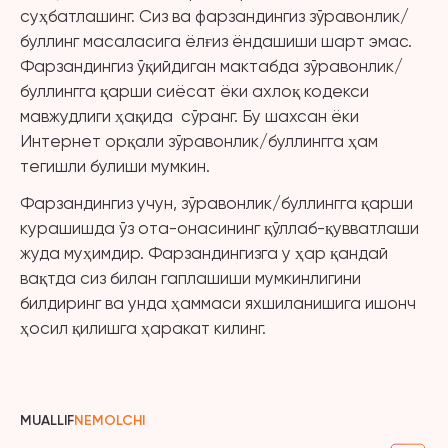
суҳбатлашинг. Сиз ва фарзандингиз зўравонлик/
буллинг масаласига ёлғиз ёндашиши шарт эмас.
Фарзандингиз ўқийдиган мактабда зўравонлик/
буллингга қарши сиёсат ёки ахлоқ кодекси
мавжудлиги ҳақида сўранг. Бу шахсан ёки
Интернет орқали зўравонлик/буллингга ҳам
тегишли булиши мумкин.
Фарзандингиз учун, зўравонлик/буллингга қарши
курашишда ўз ота-онасининг қўллаб-қувватлаши
жуда муҳимдир. Фарзандингизга у ҳар қандай
вақтда сиз билан гаплашиши мумкинлигини
билдиринг ва унда ҳаммаси яхшиланишига ишонч
ҳосил қилишга ҳаракат килинг.
MUALLIF
NEMOLCHI