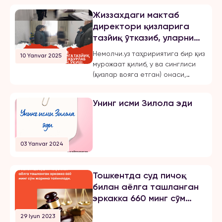
Жиззахдаги мактаб
директори қизларига
тазйиқ ўтказиб, уларни
мажбурлаб турмушга
Немолчи.уз таҳририятига бир қиз
10 Yanvar 2025
чиқарган, ўқиш,
мурожаат қилиб, у ва синглиси
ишлашдан маҳрум қилган
(қизлар вояга етган) онаси,
ва эркинликларини
Жиззах шаҳридаги 18-мактаб
чеклаган.
директори бўлмиш Шахноза
Унинг исми Зилола эди
Хасанова томонидан бир неча
бор зўравонлик ва тазйиққа
учрашганини маълум қилди.
Қуйида опа-сингиллардан
03 Yanvar 2024
бирининг хабарини эълон
қиламиз: «3 йилдан буён Тошкент
шаҳрида ҳам ўқиб, ҳам
Тошкентда суд пичоқ
ишлайман. 2024 йил 31 октябрь
билан аёлга ташланган
куни мени умуман норози бўлган
эркакка 660 минг сўм
йигитга […]
жарима тайинлади
29 Iyun 2023