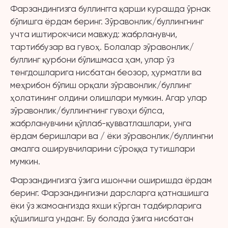
Фарзандингизга буллингга қарши курашда ўрнак
бўлишга ёрдам беринг. Зўравонлик/буллингнинг
учта иштирокчиси мавжуд: жабрланувчи,
тартиббузар ва гувоҳ. Болалар зўравонлик/
буллинг қурбони бўлишмаса ҳам, улар ўз
тенгдошларига нисбатан беозор, ҳурматли ва
меҳрибон бўлиш орқали зўравонлик/буллинг
ҳолатининг олдини олишлари мумкин. Агар улар
зўравонлик/буллингнинг гувоҳи бўлса,
жабрланувчини қўллаб-қувватлашлари, унга
ёрдам беришлари ва / ёки зўравонлик/буллингни
амалга оширувчиларини сўроққа тутишлари
мумкин.
Фарзандингизга ўзига ишончни оширишда ёрдам
беринг. Фарзандингизни дарсларга қатнашишга
ёки ўз жамоангизда яхши кўрган тадбирларига
қўшилишга унданг. Бу болада ўзига нисбатан