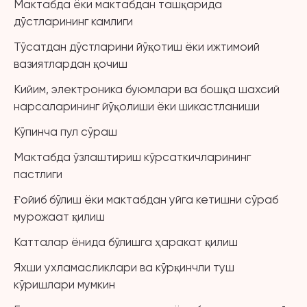
Мактабда ёки мактабдан ташқарида
дўстларининг камлиги
Тўсатдан дўстларини йўқотиш ёки ижтимоий
вазиятлардан қочиш
Кийим, электроника буюмлари ва бошқа шахсий
нарсаларининг йўқолиши ёки шикастланиши
Кўпинча пул сўраш
Мактабда ўзлаштириш кўрсаткичларининг
пастлиги
Ғойиб бўлиш ёки мактабдан уйга кетишни сўраб
мурожаат қилиш
Катталар ёнида бўлишга ҳаракат қилиш
Яхши ухламасликлари ва кўрқинчли туш
кўришлари мумкин