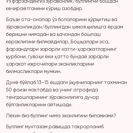
Ўз фарзандингиз зўравонлик/буллингни бошдан
кечираётганини кўриш азобдир.
Баъзи ота-оналар ўз болаларини қўрқитиш ва
зўравонликдан/буллингдан ҳимоя қилишга ёрдам
беришни нимадан ва қачондан бошлаш
кераклигини билмайдилар. Бошқалари эса,
фарзандлари зарарли хатти-ҳаракатларнинг
қурбони, гувоҳи ёки ҳатто бундай зарарли
ҳаракат ижрочилари эканликларини
билмасликлари мумкин.
Дунё бўйлаб 13–15 ёшдаги ўқувчиларнинг тахминан
50 фоизи мактабда ва унинг атрофида
тенгдошларининг зўравонлигига дучор
бўлганликларини айтишади.
Лекин биз буллинг нима эканлигини биламизми?
Буллинг мунтазам равишда такрорланиб