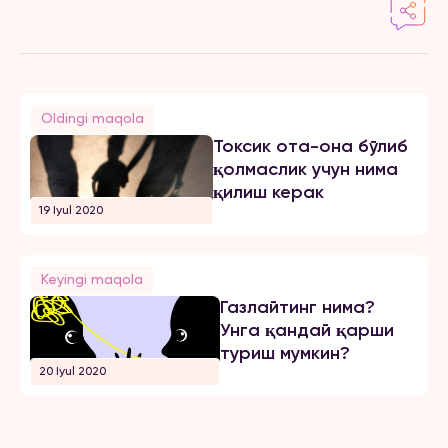
Oldingi maqola
Токсик ота-она бўлиб
қолмаслик учун нима
қилиш керак
19 Iyul 2020
Keyingi maqola
Газлайтинг нима?
Унга қандай қарши
туриш мумкин?
20 Iyul 2020