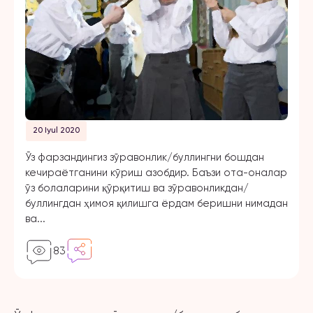
20 Iyul 2020
Ўз фарзандингиз зўравонлик/буллингни бошдан
кечираётганини кўриш азобдир. Баъзи ота-оналар
ўз болаларини қўрқитиш ва зўравонликдан/
буллингдан ҳимоя қилишга ёрдам беришни нимадан
ва...
83