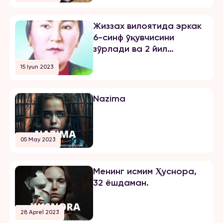
Жиззах вилоятида эркак
6-синф ўқувчисини
зўрлади ва 2 йил
озодликни чеклаш
15 Iyun 2023
жазосини олди
Nazima
05 May 2023
Менинг исмим Ҳуснора,
32 ёшдаман.
28 Aprel 2023