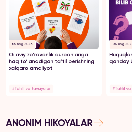
05 Avg 2026
04 Avg 202
Oilaviy zo‘ravonlik qurbonlariga
Huquqlar
haq to‘lanadigan ta’til berishning
qanday b
xalqaro amaliyoti
#Tahlil va tavsiyalar
#Tahlil va
ANONIM HIKOYALAR