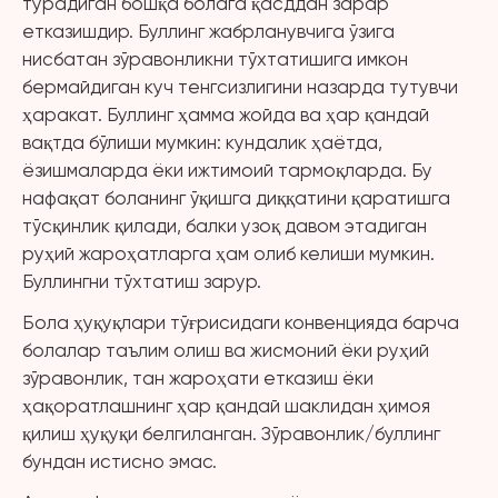
турадиган бошқа болага қасддан зарар
етказишдир. Буллинг жабрланувчига ўзига
нисбатан зўравонликни тўхтатишига имкон
бермайдиган куч тенгсизлигини назарда тутувчи
ҳаракат. Буллинг ҳамма жойда ва ҳар қандай
вақтда бўлиши мумкин: кундалик ҳаётда,
ёзишмаларда ёки ижтимоий тармоқларда. Бу
нафақат боланинг ўқишга диққатини қаратишга
тўсқинлик қилади, балки узоқ давом этадиган
руҳий жароҳатларга ҳам олиб келиши мумкин.
Буллингни тўхтатиш зарур.
Бола ҳуқуқлари тўғрисидаги конвенцияда барча
болалар таълим олиш ва жисмоний ёки руҳий
зўравонлик, тан жароҳати етказиш ёки
ҳақоратлашнинг ҳар қандай шаклидан ҳимоя
қилиш ҳуқуқи белгиланган. Зўравонлик/буллинг
бундан истисно эмас.