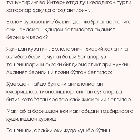
тушунтиринг ва Интернетда дуч келадиган турли
хатарлар ҳақида огоҳлантиринг.
Болам зўравонлик/буллингдан жабрланаётганига
амин эмасман. Қандай белгиларга аҳамият
беришим керак?
Яқиндан кузатинг. Болаларнинг ҳиссий ҳолатига
эътибор беринг, чунки баъзи болалар ўз
ташвишларини оғзаки билдирмасликлари мумкин.
Аҳамият берилиши лозим бўлган белгилар:
Қаердан пайдо бўлгани аниқланмаган
кўкаришлар, тирналишлар, синган суяклар ва
битиб кетаётган яралар каби жисмоний белгилар
Мактабга боришдан ёки мактабдаги тадбирларга
қўшилишдан қўрқиш
Ташвишли, асабий ёки жуда ҳушёр бўлиш