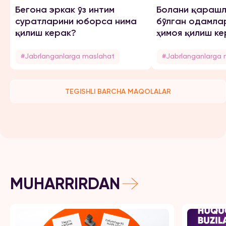
Бегона эркак ўз интим
Болани қарашл
суратларини юборса нима
бўлган одамла
қилиш керак?
ҳимоя қилиш ке
#Jabrlanganlarga maslahat
#Jabrlanganlarga 
TEGISHLI BARCHA MAQOLALAR
MUHARRIRDAN