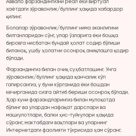
Аввало фарзандингизни реал ёки виртуал
хаётдаги зўравонлик/буллинг ҳақида хабардор
қилинг.
Болалар зўравонлик/буллинг нима эканлигини
билганларидан сўнг, улар ўзларига ёки бошқа
бировга нисбатан бундай ҳолат содир бўлиши
биланоқ, ушбу ҳолатни осонроқ аниқлашга қодир
бўлади.
Фарзандингиз билан очиқ суҳбатлашинг. Унга
зўравонлик/буллинг ҳақида қанчалик кўп
гапирсангиз, у буни кўрганида ёки бошдан
кечирганида сизга айтиб бериши осонроқ бўлади.
Ҳар куни фарзандларингиз билан мулоқотда
бўлинг ва улардан нафақат дарслари ва
машғулотлари, балки ҳис-туйғулари ҳақида
сўранг, мактабдаги вақтлари ва уларнинг
Интернетдаги фаолияти тўғрисида ҳам сўранг.