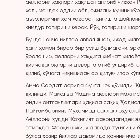
аёлларни хақлари хақида гапириб чиққан 
халқ мендек оддий аёл, ожизани кунини кў
аъзоларимни ҳам хақорат қилишга шайлани
кимдур гапириши керак. Йўқ, гапириши шарт
Бундан анча йиллар аввал яшаб, ижод қил
ҳали ҳамон бирор бир ўсиш бўлмагани, эр
ўралашиб, аёлларни хаққига хиёнат қилаё
қиз чақалоқларни деворга отиб ўлдириб, а
қилиб, кўчага чиқишидан ор қилувчилар кўп
Аммо Саодат асрида бунга чек қўйилди. Қ
қилинди! Макка ва Мадина аёллари мажлис
ойдин айтганликлари ҳақида саҳиҳ Ҳадисл
Пайғамбаримиз Муҳаммад саллаллоҳу алай
Аёлларни ҳудди Жоҳилият давридагидек эз
этмоқда. Фарқи шуки, у даврда туғилиши б
бўлса ҳозир йиллар давомида қонини ича-ич