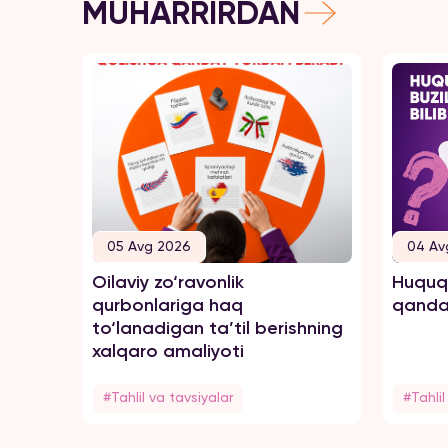
MUHARRIRDAN
05 Avg 2026
04 Av
Oilaviy zo‘ravonlik
Huquql
qurbonlariga haq
qanday
to‘lanadigan ta’til berishning
xalqaro amaliyoti
#Tahlil va tavsiyalar
#Tahlil