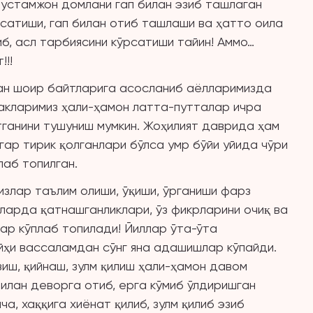
Рустамжон домлани гап билан эзиб ташлаган
рсатиши, гап билан отиб ташлаши ва ҳатто оила
б, асл тарбиясини кўрсатиши тайин! Аммо…
!!!
ган шоир байтларига асосланиб аёлларимизда
какларимиз ҳали-ҳамон латта-путталар ичра
тганини тушуниш мумкин. Жоҳилият даврида ҳам
гар тирик қолганлари бўлса умр бўйи уйида чўри
лаб топилган.
излар таълим олиши, ўқиши, ўрганиши фарз
ларда қатнашганликлари, ўз фикрларини очиқ ва
ар кўплаб топилади! Йиллар ўта-ўта
ҳи вассаламдан сўнг яна адашишлар кўпайди.
иш, қийнаш, зулм қилиш ҳали-ҳамон давом
илан деворга отиб, ерга кўмиб ўлдиришган
а, хаққига хиёнат қилиб, зулм қилиб эзиб