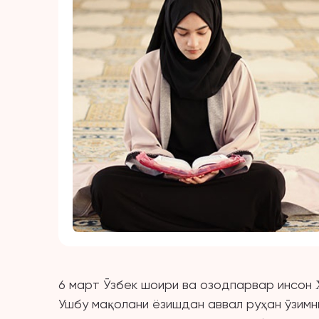
6 март Ўзбек шоири ва озодпарвар инсон 
Ушбу мақолани ёзишдан аввал руҳан ўзимн