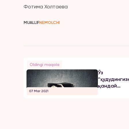
Фотима Холтаева
MUALLIF
NEMOLCHI
Oldingi maqola
Ўз
“ҳудудингиз
қандай
07 Mar 2021
ҳимоя
қилишингиз
мумкин?