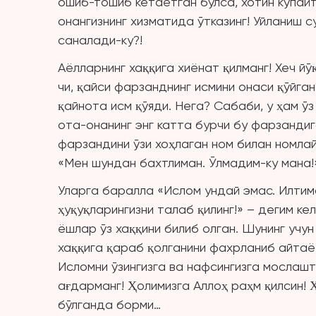
ошиб-тошиб кетаётган бўлса, хотин кўпайт
онангизнинг хизматида ўтказинг! Уйланиш 
саналади-ку?!
Аёлларнинг хаққига хиёнат қилманг! Хеч йўқ
чи, қайси фарзанднинг исмини онаси қўйга
қайнота исм қўяди. Нега? Сабаби, у ҳам ў
ота-онанинг энг катта бурчи бу фарзандиг
фарзандини ўзи хоҳлаган ном билан номла
«Мен шундан бахтлиман. Ўлмадим-ку мана!
Уларга баралла «Ислом ундай эмас. Илтимо
ҳуқуқларингизни талаб қилинг!» – дегим ке
ёшлар ўз хаққини билиб олган. Шунинг учун
хаққига қараб қолганини фахрланиб айтаётг
Исломни ўзингизга ва нафсингизга мослашт
ағдарманг! Ҳолимизга Аллоҳ раҳм қилсин! 
бўлганда борми…