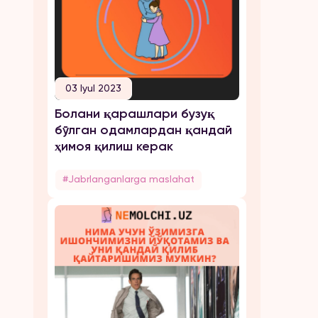
03 Iyul 2023
Болани қарашлари бузуқ
бўлган одамлардан қандай
ҳимоя қилиш керак
#Jabrlanganlarga maslahat