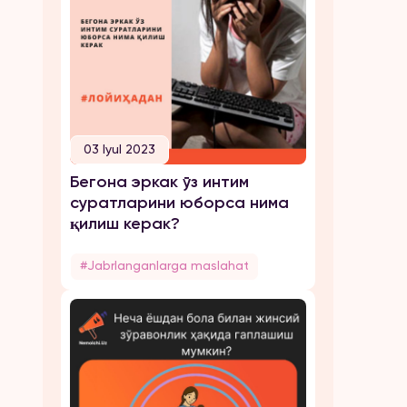
03 Iyul 2023
Бегона эркак ўз интим
суратларини юборса нима
қилиш керак?
#Jabrlanganlarga maslahat