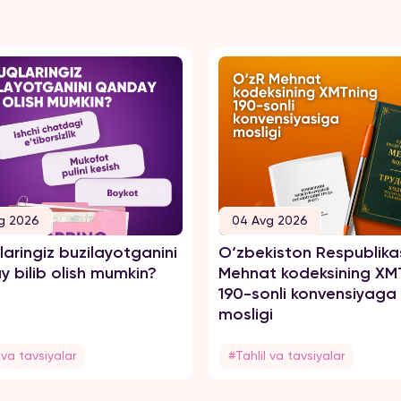
g 2026
04 Avg 2026
aringiz buzilayotganini
O‘zbekiston Respublika
 bilib olish mumkin?
Mehnat kodeksining XM
190-sonli konvensiyaga
mosligi
 va tavsiyalar
#Tahlil va tavsiyalar