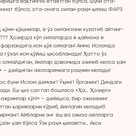
иришга вақтингиз етаётган бўлса, шуни ота-
суннат бўлса, ота-онага силаи-раҳм қилиш ФАРЗ
 қўни-қўшнилар, ё ўз оилангизни кузатиб айтинг-
н??? Ҳозирда кўп оилаларда ё қайнона ё
з фарзандига исм қўя олмаган! Аммо Исломда
а гўзал исм қўйиш ҳисобланади! Ҳатто ўз
й олмайдиган, йиллар давомида эзилиб келса ҳам
» – дейдиган аёлларимизга раҳмим келади!
с буни Ислом деманг! Ўқинг! Ўрганинг! Диндаги
лади. Ёш қиз сал гап бошласа «Ҳа… Ҳозирги
 ажримлар кўп!» – дейишса, бир ожизанинг
ан қарияларни кўриб, йиғлагим келади!!!
ирманг! Айбларни энг ёш ва ожиза аёлларга
Ҳали ҳам бўлса Ўзи раҳм қилаяпти… Акси