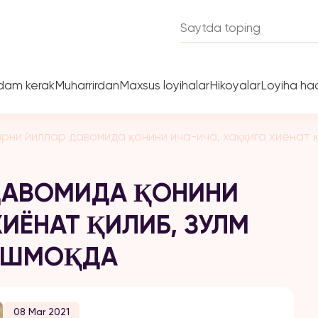
dam kerak
Muharrirdan
Maxsus loyihalar
Hikoyalar
Loyiha ha
рни йиллар давомида қонини ича-ича, хаққига хиёнат қ
ДАВОМИДА ҚОНИНИ
ХИЁНАТ ҚИЛИБ, ЗУЛМ
РИШМОҚДА
08 Mar 2021