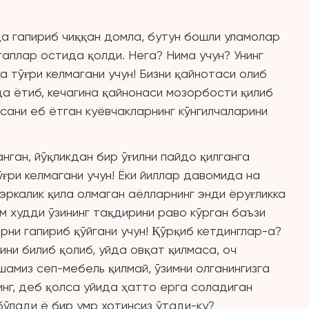
ида гапириб чиққан домла, бутун бошли уламолар
аплар остида қолди. Нега? Нима учун? Унинг
а тўғри келмагани учун! Бизни қайнотаси олиб
кда ётиб, кечагина қайнонаси мозорбости қилиб
сани еб ётган куёвчакларнинг кўнгилчаларини
ган, йўқликдан бир ўғилни пайдо қилганга
ғри келмагани учун! Ёки йиллар давомида на
 эркалик қила олмаган аёлларнинг энди ёруғликка
ам худди ўзининг тақдирини раво кўрган баъзи
ни гапириб қўйгани учун! Қўрқиб кетдинглар-а?
қини билиб қолиб, уйда овқат қилмаса, оч
амиз сеп-мебель қилмай, ўзимни олганингизга
нг, деб қолса уйида ҳатто ерга соладиган
ўлади ё бир умр хотинсиз ўтади-ку?