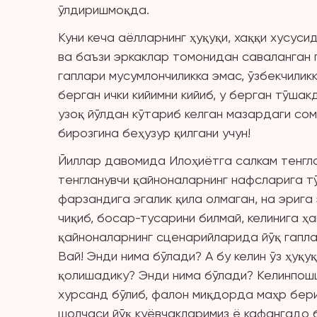
ўлдиришмоқда.
Куни кеча аёлларнинг ҳуқуқи, хаққи хусус
ва баъзи эркаклар томонидан саваланган г
гаплари мусумлончиликка эмас, ўзбекчиликк
берган ички кийимни кийиб, у берган тўша
узоқ йўлдан кўтариб келган мазардаги сом
бирозгина беҳузур қилгани учун!
Йиллар давомида Илоҳиётга салкам тенглан
тенгланувчи қайноналарнинг нафсларига тў
фарзандига эгалик қила олмаган, на эрига
чиқиб, босар-тусарини билмай, келинига ҳ
қайноналарнинг сценарийларида йўқ гаплар
Вай! Энди нима бўлади? А бу келин ўз ҳуқу
қолишадику? Энди нима бўлади? Келинпошш
хурсанд бўлиб, фалон миқдорда маҳр бери
шолчаси йўқ куёвчакларимиз ё кафангадо б