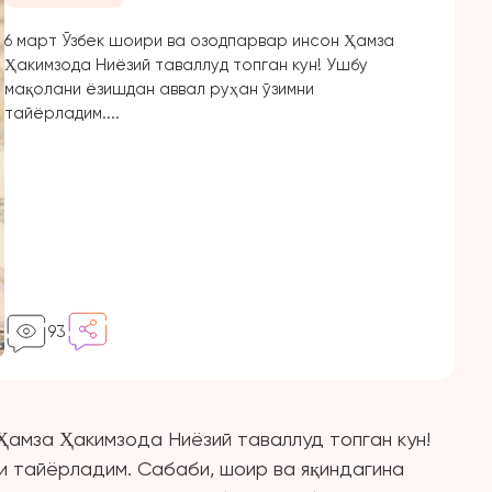
6 март Ўзбек шоири ва озодпарвар инсон Ҳамза
Ҳакимзода Ниёзий таваллуд топган кун! Ушбу
мақолани ёзишдан аввал руҳан ўзимни
тайёрладим....
93
Ҳамза Ҳакимзода Ниёзий таваллуд топган кун!
и тайёрладим. Сабаби, шоир ва яқиндагина