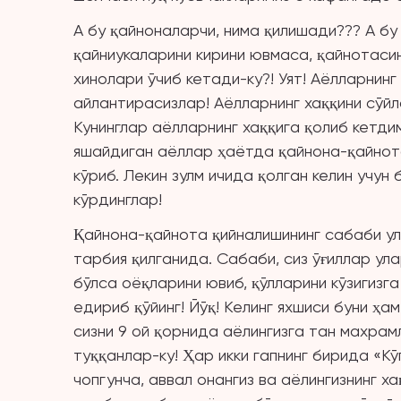
А бу қайноналарчи, нима қилишади??? А бу 
қайниукаларини кирини ювмаса, қайнотасин
хинолари ўчиб кетади-ку?! Уят! Аёлларнинг
айлантирасизлар! Аёлларнинг хаққини сўйл
Кунинглар аёлларнинг хаққига қолиб кетдим
яшайдиган аёллар ҳаётда қайнона-қайнота
кўриб. Лекин зулм ичида қолган келин учун
кўрдинглар!
Қайнона-қайнота қийналишининг сабаби ула
тарбия қилганида. Сабаби, сиз ўғиллар ула
бўлса оёқларини ювиб, қўлларини кўзигизг
едириб қўйинг! Йўқ! Келинг яхшиси буни ҳам
сизни 9 ой қорнида аёлингизга тан махрам
туққанлар-ку! Ҳар икки гапнинг бирида «К
чопгунча, аввал онангиз ва аёлингизнинг х