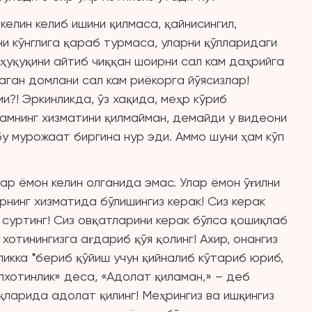
келин келиб ишини қилмаса, қайнисингил,
и кўнглига қараб турмаса, уларни қўлларидаги
 ҳуқуқини айтиб чиққан шоирни сал кам даҳрийга
аган домлани сал кам риёкорга йўясизлар!
и?! Эркинликда, ўз хақида, меҳр кўриб
мнинг хизматини қилмайман, демайди у видеони
 бу мурожаат биргина нур эди. Аммо шуни ҳам кўп
р ёмон келин олганида эмас. Улар ёмон ўғилни
рнинг хизматида бўлишингиз керак! Сиз керак
а суртинг! Сиз овқатларини керак бўлса қошиқлаб
 хотинингизга ағдариб қўя қолинг! Ахир, онангиз
ликка *бериб қўйиш учун қийналиб кўтариб юриб,
ўпхотинлик» деса, «Адолат қиламан,» – деб
ақларида адолат қилинг! Меҳрингиз ва ишқингиз