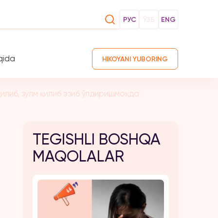
РУС
ЎЗБ
ENG
qida
HIKOYANI YUBORING
илиб, зулм қилиб эзиб ўлдиришмоқда
TEGISHLI BOSHQA
MAQOLALAR