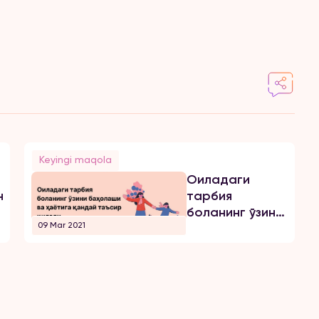
Keyingi maqola
Оиладаги
ни”
тарбия
боланинг ўзини
09 Mar 2021
баҳолаши ва
ҳаётига
қандай таъсир
қилади