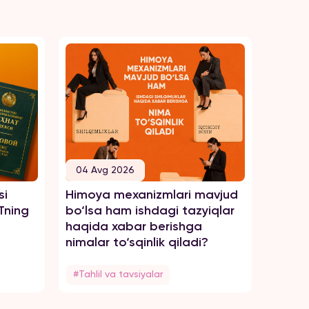
04 Avg 2026
04 A
si
Himoya mexanizmlari mavjud
Tengsi
Tning
bo‘lsa ham ishdagi tazyiqlar
zo‘rav
haqida xabar berishga
haqid
nimalar to‘sqinlik qiladi?
#Tahlil va tavsiyalar
#Tahli