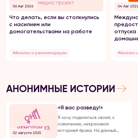
06 Авг 2026
04 Авг 202
Что делать, если вы столкнулись
Междуна
с насилием или
предост
домогательствами на работе
отпуска
домашне
#Анализ и рекомендации
#Анализ 
АНОНИМНЫЕ ИСТОРИИ
«Я вас разведу!»
Я хочу поделиться своей, к
сожалению, некрасивой
историей брака. На данный
02 августа 2025
момент, на протяжении долгого