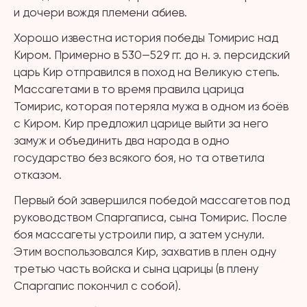
и дочери вождя племени абиев.
Хорошо известна история победы Томирис над
Киром. Примерно в 530—529 гг. до н. э. персидский
царь Кир отправился в поход на Великую степь.
Массагетами в то время правила царица
Томирис, которая потеряла мужа в одном из боёв
с Киром. Кир предложил царице выйти за него
замуж и объединить два народа в одно
государство без всякого боя, но та ответила
отказом.
Первый бой завершился победой массагетов под
руководством Спаргаписа, сына Томирис. После
боя массагеты устроили пир, а затем уснули.
Этим воспользовался Кир, захватив в плен одну
третью часть войска и сына царицы (в плену
Спаргапис покончил с собой).