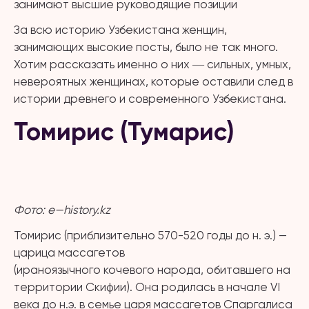
занимают высшие руководящие позиции
За всю историю Узбекистана женщин,
занимающих высокие посты, было не так много.
Хотим рассказать именно о них ― сильных, умных,
невероятных женщинах, которые оставили след в
истории древнего и современного Узбекистана.
Томирис (Тумарис)
Фото:
e
—
history
.
kz
Томирис (приблизительно 570-520 годы до н. э.) —
царица массагетов
(ираноязычного кочевого народа, обитавшего на
территории Скифии). Она родилась в начале VI
века до н.э. в семье царя массагетов Спаргалиса