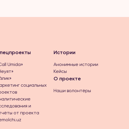
пецпроекты
Истории
Call Umida»
Анонимные истории
Неуят»
Кейсы
Ўзлик»
О проекте
аркетинг социальных
Наши волонтёры
роектов
налитические
сследования и
тчёты от проекта
emolchi.uz