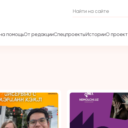
на помощь
От редакции
Спецпроекты
Истории
О проек