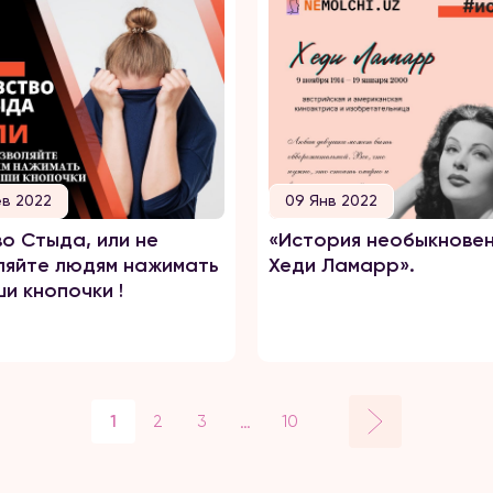
в 2022
09 Янв 2022
во Стыда, или не
«История необыкнове
ляйте людям нажимать
Хеди Ламарр».
и кнопочки !
…
1
2
3
10