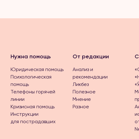
Нужна помощь
От редакции
С
Юридическая помощь
Анализ и
«
Психологическая
рекомендации
«
помощь
Ликбез
«
Телефоны горячей
Полезное
М
линии
Мнение
п
Кризисная помощь
Разное
А
Инструкции
и
для пострадавших
о
N