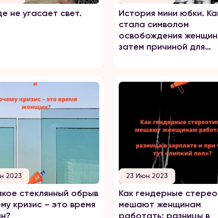
де не угасает свет.
История мини юбки. Ка
стала символом
освобождения женщин
затем причиной для
обвинения жертв насил
н 2023
23 Июн 2023
акое стеклянный обрыв
Как гендерные стере
му кризис – это время
мешают женщинам
н?
работать: разницы в