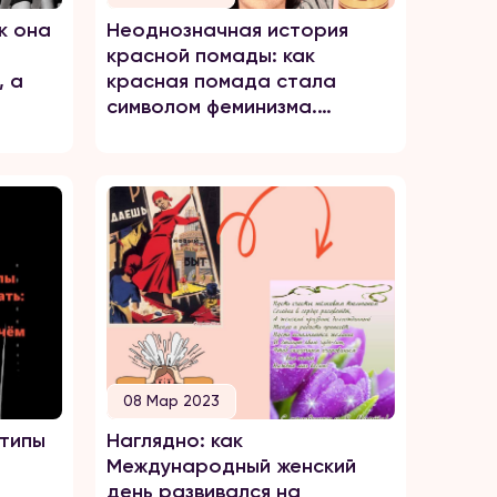
к она
Неоднозначная история
красной помады: как
, а
красная помада стала
символом феминизма.
ия.
Красная помада сквозь
века.
08 Мар 2023
отипы
Наглядно: как
Международный женский
день развивался на