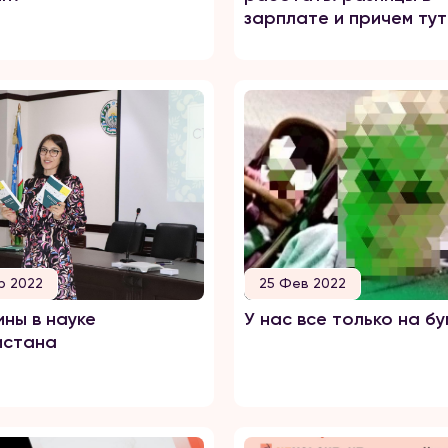
зарплате и причем тут
«липкий пол»
р 2022
25 Фев 2022
ны в науке
У нас все только на б
истана