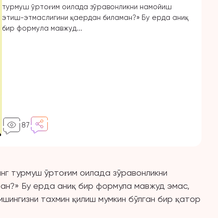
турмуш ўртоғим оилада зўравонликни намойиш
этиш-этмаслигини қаердан биламан?» Бу ерда аниқ
бир формула мавжуд...
87
инг турмуш ўртоғим оилада зўравонликни
ан?» Бу ерда аниқ бир формула мавжуд эмас,
ишингизни тахмин қилиш мумкин бўлган бир қатор