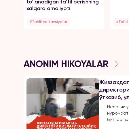
to‘lanadigan ta’til berishning
xalqaro amaliyoti
#Tahlil va tavsiyalar
#Tahlil
ANONIM HIKOYALAR
Жиззахдаг
директори
ўтказиб, 
турмушга 
Немолчи.у
ишлашдан 
мурожаат 
эркинликл
(қизлар во
шаҳридаги