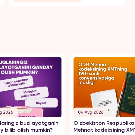
тегинишлардир
g 2026
04 Avg 2026
aringiz buzilayotganini
O‘zbekiston Respublika
 bilib olish mumkin?
Mehnat kodeksining XM