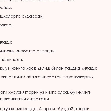
райди;
ошқаларга ағдаради;
узкор;
илади;
ингизни инобатга олмайди;
ид қилади;
з, ўз жонига қасд қилиш билан таҳдид қилади;
 ёки олдинги аёлига нисбатан тажовузкорлик
ги хусусиятларни ўз ичига олса, бу кейинги
 эканлигини англатади.
а дуч келишмоқда. Агар сиз бундай даврни