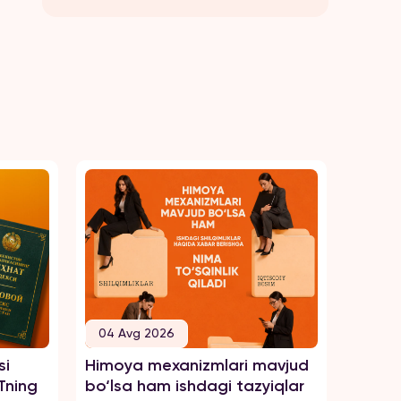
04 Avg 2026
04 A
si
Himoya mexanizmlari mavjud
Tengsi
Tning
bo‘lsa ham ishdagi tazyiqlar
zo‘rav