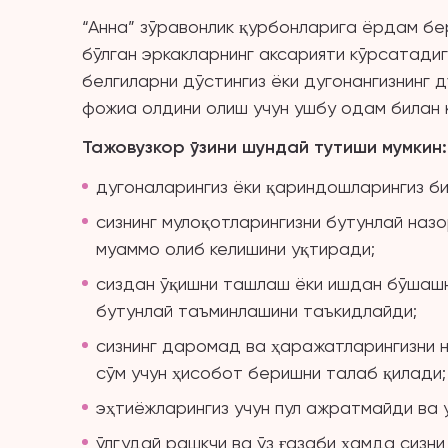
“Анна” зўравонлик қурбонларига ёрдам бе
бўлган эркакларнинг аксарияти кўрсатадиг
белгиларни дўстингиз ёки дугонангизнинг д
фожиа олдини олиш учун ушбу одам билан 
Тажовузкор ўзини шундай тутиши мумкин
:
дугоналарингиз ёки қариндошларингиз би
сизнинг мулоқотларингизни бутунлай наз
муаммо олиб келишини уқтиради;
сиздан ўқишни ташлаш ёки ишдан бўшашни
бутунлай таъминлашини таъкидлайди;
сизнинг даромад ва ҳаражатларингизни на
сўм учун ҳисобот беришни талаб қилади;
эҳтиёжларингиз учун пул ажратмайди ва 
ўлгудай рашкчи ва ўз ғазаби ҳамда сизн