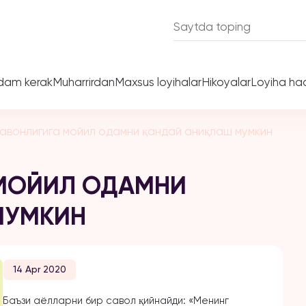
dam kerak
Muharrirdan
Maxsus loyihalar
Hikoyalar
Loyiha ha
равонлигига мойил одамни қандай аниқлаш мумкин
 МОЙИЛ ОДАМНИ
МУМКИН
14 Apr 2020
Баъзи аёлларни бир савол қийнайди: «Менинг