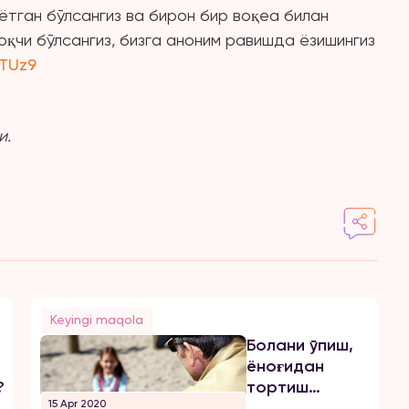
ётган бўлсангиз ва бирон бир воқеа билан
қчи бўлсангиз, бизга аноним равишда ёзишингиз
wTUz9
и.
Keyingi maqola
Болани ўпиш,
ёноғидан
!
тортиш
15 Apr 2020
исталмаган