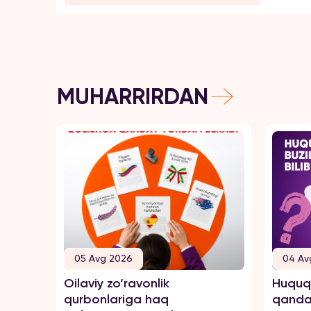
MUHARRIRDAN
05 Avg 2026
04 Av
Oilaviy zo‘ravonlik
Huquql
qurbonlariga haq
qanday