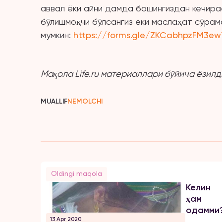
аввал ёки айни дамда бошингиздан кечира
бўлишмоқчи бўлсангиз ёки маслаҳат сўрамо
мумкин:
https://forms.gle/ZKCabhpzFM3e
Мақола Life.ru материаллари бўйича ёзилд
MUALLIF
NEMOLCHI
Oldingi maqola
Келин
ҳам
одамми?
13 Apr 2020