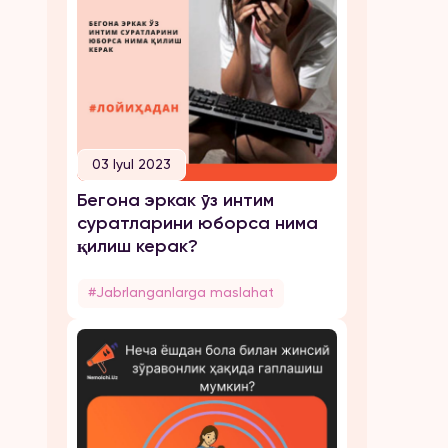
03 Iyul 2023
Бегона эркак ўз интим
суратларини юборса нима
қилиш керак?
#Jabrlanganlarga maslahat