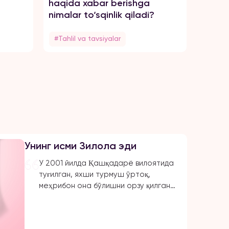
haqida xabar berishga
haqid
nimalar to‘sqinlik qiladi?
#Tahlil va tavsiyalar
#Tahli
Унинг исми Зилола эди
У 2001 йилда Қашқадарё вилоятида
туғилган, яхши турмуш ўртоқ,
меҳрибон она бўлишни орзу қилган.
Отасининг узоқ қариндоши
Жаҳонгир ундан 8 ёш катта эди. У
уни илк бор 2022 йил июль ойида,