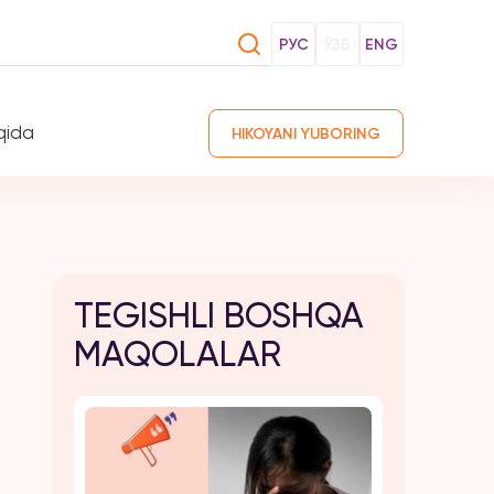
РУС
ЎЗБ
ENG
qida
HIKOYANI YUBORING
TEGISHLI BOSHQA
MAQOLALAR