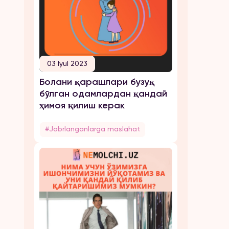
03 Iyul 2023
Болани қарашлари бузуқ
бўлган одамлардан қандай
ҳимоя қилиш керак
#Jabrlanganlarga maslahat