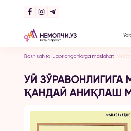
Yor
Bosh sahifa
/
Jabrlanganlarga maslahat
/
Уй зў
УЙ ЗЎРАВОНЛИГИГА
ҚАНДАЙ АНИҚЛАШ 