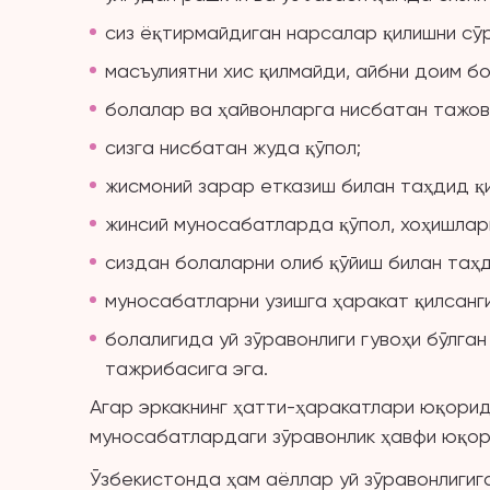
сиз ёқтирмайдиган нарсалар қилишни сў
масъулиятни хис қилмайди, айбни доим б
болалар ва ҳайвонларга нисбатан тажов
сизга нисбатан жуда қўпол;
жисмоний зарар етказиш билан таҳдид қ
жинсий муносабатларда қўпол, хоҳишлар
сиздан болаларни олиб қўйиш билан таҳд
муносабатларни узишга ҳаракат қилсанги
болалигида уй зўравонлиги гувоҳи бўлган
тажрибасига эга.
Агар эркакнинг ҳатти-ҳаракатлари юқорида
муносабатлардаги зўравонлик ҳавфи юқори
Ўзбекистонда ҳам аёллар уй зўравонлигиг