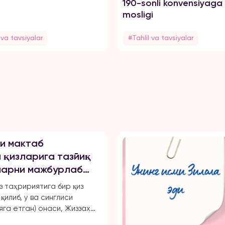
190-sonli konvensiyaga
mosligi
 va tavsiyalar
#Tahlil va tavsiyalar
и мактаб
 қизларига тазйиқ
уларни мажбурлаб
чиқарган, ўқиш,
з таҳририятига бир қиз
маҳрум қилган ва
қилиб, у ва синглиси
арини чеклаган.
яга етган) онаси, Жиззах
 18-мактаб директори