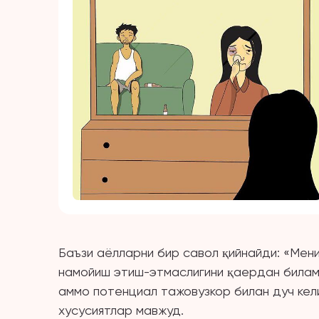
Баъзи аёлларни бир савол қийнайди: «Мен
намойиш этиш-этмаслигини қаердан билам
аммо потенциал тажовузкор билан дуч кел
хусусиятлар мавжуд.