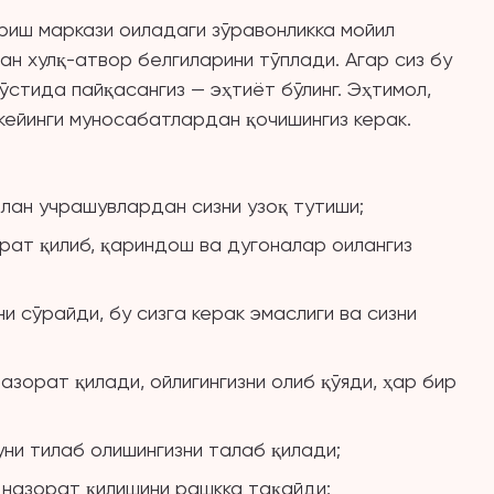
риш маркази оиладаги зўравонликка мойил
ан хулқ-атвор белгиларини тўплади. Агар сиз бу
ўстида пайқасангиз — эҳтиёт бўлинг. Эҳтимол,
кейинги муносабатлардан қочишингиз керак.
лан учрашувлардан сизни узоқ тутиши;
орат қилиб, қариндош ва дугоналар оилангиз
 сўрайди, бу сизга керак эмаслиги ва сизни
зорат қилади, ойлигингизни олиб қўяди, ҳар бир
уни тилаб олишингизни талаб қилади;
и назорат қилишини рашкка тақайди;