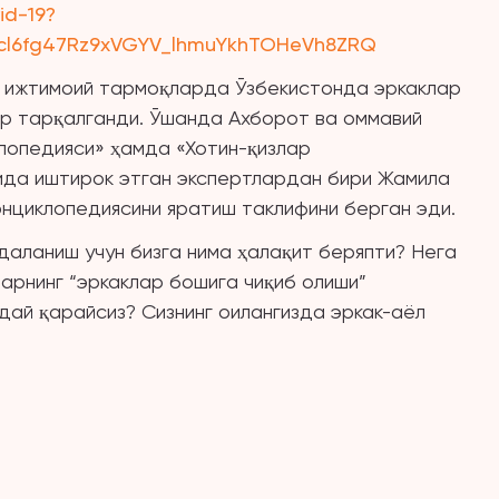
id-19?
cl6fg47Rz9xVGYV_lhmuYkhTOHeVh8ZRQ
а ижтимоий тармоқларда Ўзбекистонда эркаклар
ар тарқалганди. Ўшанда Ахборот ва оммавий
лопедияси» ҳамда «Хотин-қизлар
ида иштирок этган экспертлардан бири Жамила
циклопедиясини яратиш таклифини берган эди.
даланиш учун бизга нима ҳалақит беряпти? Нега
арнинг “эркаклар бошига чиқиб олиши”
ндай қарайсиз? Сизнинг оилангизда эркак-аёл