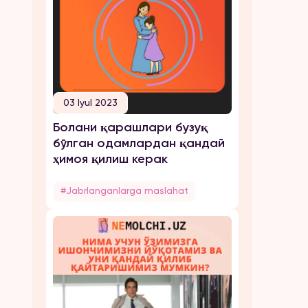
03 Iyul 2023
Болани қарашлари бузуқ
бўлган одамлардан қандай
ҳимоя қилиш керак
#Jabrlanganlarga maslahat