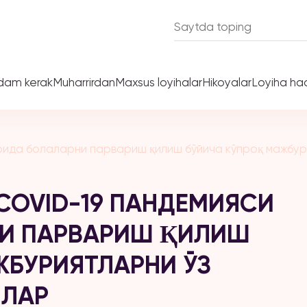
dam kerak
Muharrirdan
Maxsus loyihalar
Hikoyalar
Loyiha ha
рида болаларни парвариш қилиш бўйича кўпроқ мажбур
COVID-19 ПАНДЕМИЯСИ
И ПАРВАРИШ ҚИЛИШ
ЖБУРИЯТЛАРНИ ЎЗ
ИЛАР