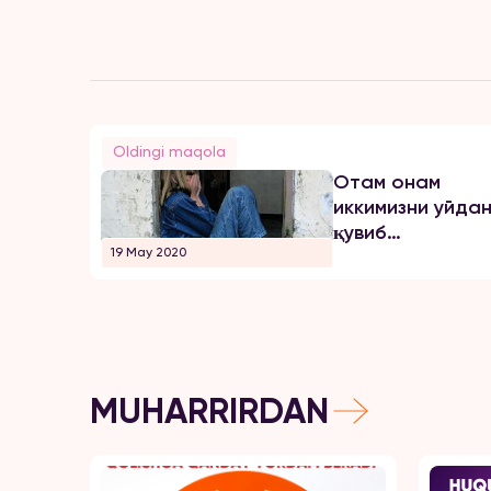
Oldingi maqola
Отам онам
иккимизни уйда
қувиб
19 May 2020
чиқарганди...
MUHARRIRDAN