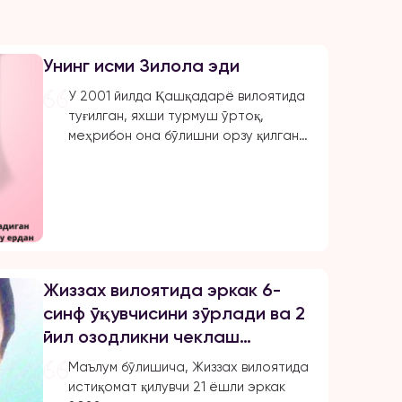
Унинг исми Зилола эди
У 2001 йилда Қашқадарё вилоятида
туғилган, яхши турмуш ўртоқ,
меҳрибон она бўлишни орзу қилган.
Отасининг узоқ қариндоши
Жаҳонгир ундан 8 ёш катта эди. У
уни илк бор 2022 йил июль ойида,
онаси ва синглиси билан сеп учун
нарсалар олиш учун бозорга
борганида кўрди. Бир ҳафтадан
сўнг улар ФҲДЁ бўлимига ариза
Жиззах вилоятида эркак 6-
беришди, рўйхатга олиш бир ойдан
синф ўқувчисини зўрлади ва 2
[…]
йил озодликни чеклаш
жазосини олди
Маълум бўлишича, Жиззах вилоятида
истиқомат қилувчи 21 ёшли эркак