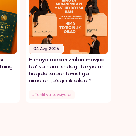
04 Avg 2026
04 A
si
Himoya mexanizmlari mavjud
Tengsi
Tning
bo‘lsa ham ishdagi tazyiqlar
zo‘rav
haqida xabar berishga
haqid
nimalar to‘sqinlik qiladi?
#Tahlil va tavsiyalar
#Tahli