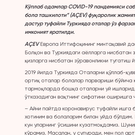
Кўплаб одамлар COVID-19
пандемияси
саб
бола ташкилоти” (
AÇEV
) фуқаролик жамия
дастур туфайли
Туркияда оталар ўз фарза
имконият яратилди.
AÇEV
Европа Иттифоқининг минтақавий да
Болқон ва Туркиядаги аёлларга нисбатан
қизларга нисбатан зўравонликни тугатиш 
2019 йилда Туркияда Оталарни қўллаб-қув
ортиқ оталар болалар парвариши бўйича к
тармоқларда бошқа оталарни уй ишларид
ўтказадиган вақтнинг сифатини оширишга 
– Айни пайтда коронавирус туфайли ишга 
хотиним ва болаларим билан уйда бўлдим. Б
кун уларнинг ўсишини кузатмоқдамиз. Шун
кўрамиз. Масалан, у супуради, мен пол арт