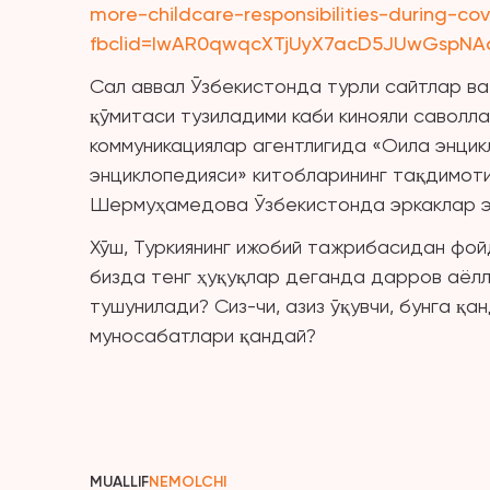
more-childcare-responsibilities-during-cov
fbclid=IwAR0qwqcXTjUyX7acD5JUwGspNA
Сал аввал Ўзбекистонда турли сайтлар в
қўмитаси тузиладими каби кинояли саволл
коммуникациялар агентлигида «Оила энцик
энциклопедияси» китобларининг тақдимот
Шермуҳамедова Ўзбекистонда эркаклар эн
Хўш, Туркиянинг ижобий тажрибасидан фой
бизда тенг ҳуқуқлар деганда дарров аёлл
тушунилади? Сиз-чи, азиз ўқувчи, бунга қа
муносабатлари қандай?
MUALLIF
NEMOLCHI