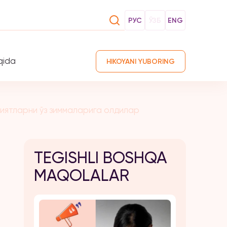
РУС
ЎЗБ
ENG
qida
HIKOYANI YUBORING
иятларни ўз зиммаларига олдилар
TEGISHLI BOSHQA
MAQOLALAR