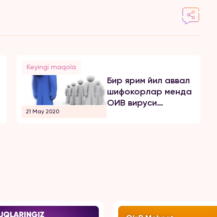
Keyingi maqola
Бир ярим йил аввал
н
шифокорлар менда
ОИВ вируси
21 May 2020
борлигини
аниқлашди