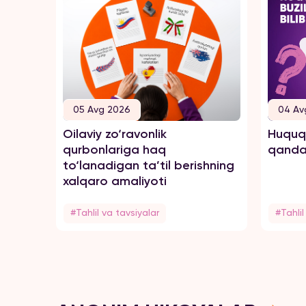
05 Avg 2026
04 Av
Oilaviy zo‘ravonlik
Huquql
qurbonlariga haq
qanday
to‘lanadigan ta’til berishning
xalqaro amaliyoti
#Tahlil va tavsiyalar
#Tahlil