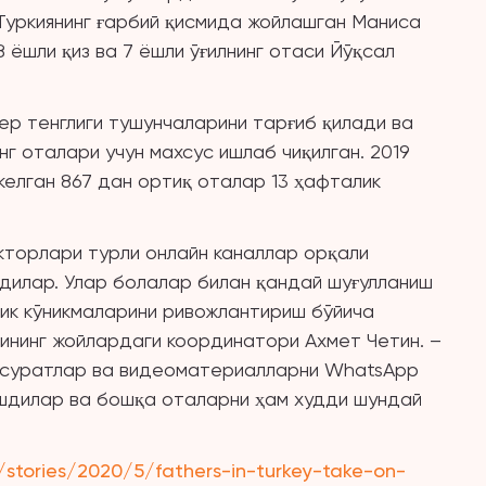
 Туркиянинг ғарбий қисмида жойлашган Маниса
 ёшли қиз ва 7 ёшли ўғилнинг отаси Йўқсал
ер тенглиги тушунчаларини тарғиб қилади ва
нг оталари учун махсус ишлаб чиқилган. 2019
 келган 867 дан ортиқ оталар 13 ҳафталик
укторлари турли онлайн каналлар орқали
илар. Улар болалар билан қандай шуғулланиш
ик кўникмаларини ривожлантириш бўйича
ининг жойлардаги координатори Ахмет Четин. –
осуратлар ва видеоматериалларни WhatsApp
шдилар ва бошқа оталарни ҳам худди шундай
stories/2020/5/fathers-in-turkey-take-on-