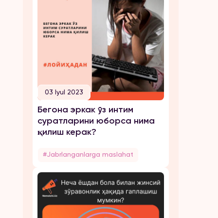
03 Iyul 2023
Бегона эркак ўз интим
суратларини юборса нима
қилиш керак?
#Jabrlanganlarga maslahat