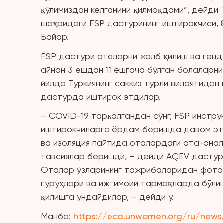
қўлимиздан келганини қилмоқдами”, дейди
шаҳридаги FSP дастурининг иштирокчиси, 8
Байар.
FSP дастури оталарни жалб қилиш ва генд
айнан 3 ёшдан 11 ёшгача бўлган болаларни
йилда Туркиянинг саккиз турли вилоятидан
дастурда иштирок этдилар.
– COVID-19 тарқалгандан сўнг, FSP инстр
иштирокчиларга ёрдам беришда давом этд
ва изоляция пайтида оталардаги ота-онал
тавсиялар беришди, – дейди AÇEV дастур
Оталар ўзларининг тажрибаларидан фот
гуруҳлари ва ижтимоий тармоқларда бўли
қилишга ундайдилар, – дейди у.
Манба:
https://eca.unwomen.org/ru/news/