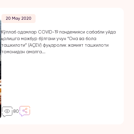
20 May 2020
Кўплаб одамлар COVID-19 пандемияси сабабли уйда
қолишга мажбур бўлгани учун “Она ва бола
ташкилоти” (AÇEV) фуқаролик жамият ташкилоти
томонидан амалга...
80