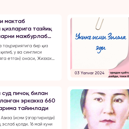
и мактаб
 қизларига тазйиқ
уларни мажбурлаб
чиқарган, ўқиш,
з таҳририятига бир қиз
маҳрум қилган ва
қилиб, у ва синглиси
арини чеклаган.
яга етган) онаси, Жиззах
 18-мактаб директори
ахноза Хасанова
03 Yanvar 2024
 бир неча бор зўравонлик
қа учрашганини маълум
йида опа-сингиллардан
 суд пичоқ билан
хабарини эълон қиламиз: «3
ланган эркакка 660
ён Тошкент шаҳрида ҳам
жарима тайинлади
ишлайман. 2024 йил 31
уни мени умуман норози
Азиза (исми ўзгартирилди)
итга […]
 эслаб қолди. 16 май куни