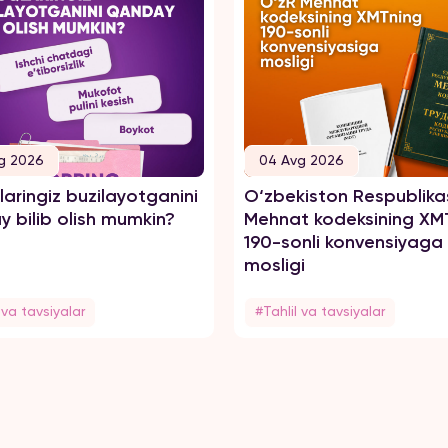
g 2026
04 Avg 2026
aringiz buzilayotganini
O‘zbekiston Respublika
 bilib olish mumkin?
Mehnat kodeksining XM
190-sonli konvensiyaga
mosligi
 va tavsiyalar
#Tahlil va tavsiyalar