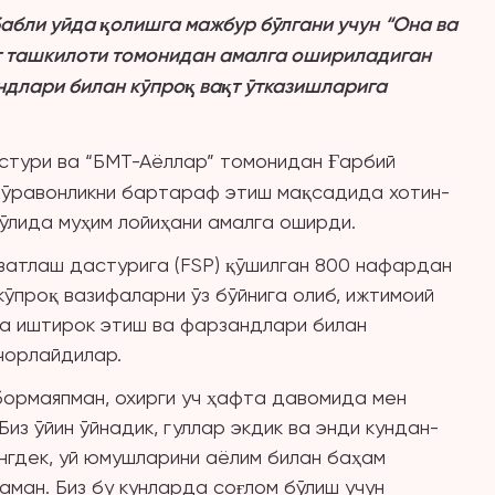
абли уйда қолишга мажбур бўлгани
учун
“Она ва
т ташкилоти томонидан амалга ошириладиган
ндлари билан кўпроқ вақт ўтказиш
ларига
стури ва “БМТ-Аёллар” томонидан Ғарбий
 зўравонликни бартараф этиш мақсадида хотин-
йўлида муҳим лойиҳани амалга оширди.
ватлаш дастурига (FSP) қўшилган 800 нафардан
ўпроқ вазифаларни ўз бўйнига олиб, ижтимоий
а иштирок этиш ва фарзандлари билан
чорлайдилар.
бормаяпман, охирги уч ҳафта давомида мен
из ўйин ўйнадик, гуллар экдик ва энди кундан-
ингдек, уй юмушларини аёлим билан баҳам
аман. Биз бу кунларда соғлом бўлиш учун