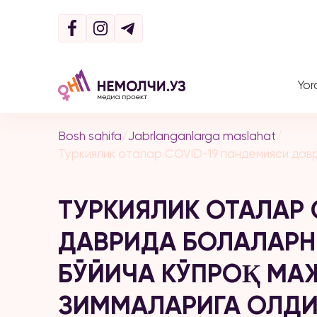
Yor
Bosh sahifa
/
Jabrlanganlarga maslahat
/
Туркиялик оталар COVID-19 пандемияси дав
ТУРКИЯЛИК ОТАЛАР 
ДАВРИДА БОЛАЛАРН
БЎЙИЧА КЎПРОҚ МА
ЗИММАЛАРИГА ОЛД