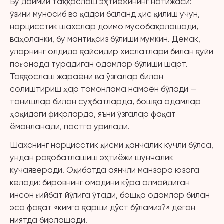
Бу доимий таққослаш эҳтиёжининг натижаси:
ўзини муносиб ва қадри баланд ҳис қилиш учун,
нарцисстик шахслар доимо мусобақалашади,
ваҳоланки, бу мантиқсиз бўлиши мумкин. Демак,
уларнинг олдида қайсидир хислатлари билан қуйи
поғонада турадиган одамлар бўлиши шарт.
Таққослаш жараёни ва ўзгалар билан
солиштириш ҳар томонлама намоён бўлади —
танишлар билан суҳбатларда, бошқа одамлар
ҳақидаги фикрларда, яъни ўзгалар фақат
ёмонланади, пастга урилади.
Шахснинг нарцисстик қисми қанчалик кучли бўлса,
ундан рақобатлашиш эҳтиёжи шунчалик
кучаяверади. Оқибатда аянчли манзара юзага
келади: бировнинг омадини кўра олмайдиган
инсон ғийбат йўлига ўтади, бошқа одамлар билан
эса фақат «кимга қарши дўст бўламиз?» деган
ниятда бирлашади.