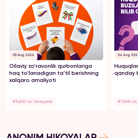
05 Avg 2026
04 Avg 202
Oilaviy zo‘ravonlik qurbonlariga
Huquqlar
haq to‘lanadigan ta’til berishning
qanday b
xalqaro amaliyoti
#Tahlil va tavsiyalar
#Tahlil va
ANONIM HIKOYALAR