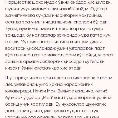
Нарцисстик шахс мудом ўзини айбдор ҳис қилади,
шунинг учун мукаммаллик излаб яшайди. Одатда
жамиятимизда бундай инсонларни мақтаймиз,
аслида эса унинг ичида яширин сирлари бўлади.
Тўғри, мукаммалликка интилганлар кўп ютуққа
эришади, бу натижалар замирида жуда катта куч
ётади. Мукаммалликка интилишнинг ўзи ҳимоя
воситаси ҳисобланади: ўзини ўзгалардан паст
кўрган инсон катта мақсадларни кўзлайди, уларга
эришиш орқали айбдорлик ҳиссидан қутилади,
ниҳоят, ўзини юксакликда ҳис этади.
Шу тариқа инсон эришилган натижаларни етарли
деб ўйламайди, унга ҳамма нарса камлик
қилаверади. Нэнси Мак-Вильямс ёзишича, «етиб
бўлмас чўққилар „Мен“даги нуқсонларнинг ўрнини
босиш учун яратилади. Бу нуқсонлар шунчалик
даҳшатли кўринадики, қисқа муддатли ютуқ
уларни йўқота олмайди. Аслида эса ҳеч ким