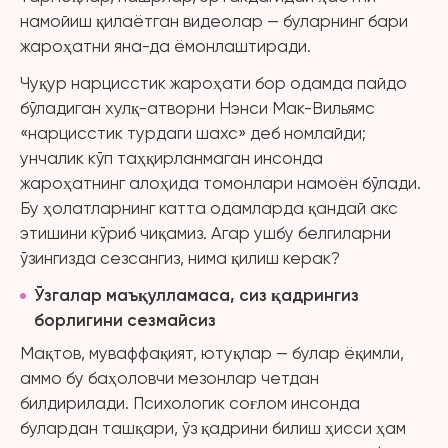
намойиш қилаётган видеолар — буларнинг бари
жароҳатни яна-да ёмонлаштиради.
Чуқур нарцисстик жароҳати бор одамда пайдо
бўладиган хулқ-атворни Нэнси Мак-Вильямс
«нарцисстик турдаги шахс» деб номлайди;
унчалик кўп таҳқирланмаган инсонда
жароҳатнинг алоҳида томонлари намоён бўлади.
Бу ҳолатларнинг катта одамларда қандай акс
этишини кўриб чиқамиз. Агар ушбу белгиларни
ўзингизда сезсангиз, нима қилиш керак?
Ўзгалар маъқулламаса, сиз қадрингиз
борлигини сезмайсиз
Мақтов, муваффақият, ютуқлар — булар ёқимли,
аммо бу баҳоловчи мезонлар четдан
билдирилади. Психологик соғлом инсонда
булардан ташқари, ўз қадрини билиш ҳисси ҳам