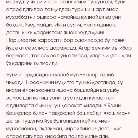
мавжуд: у яхши инсон эканлигини тушунади, буни
атрофдагилар таъқидлаб туриши шарт эмас,
муҳаббатни ошкора намойиш қилмайди ва уни
баҳолайвермайди. Ички суянч, мен яхшиман,
деган ички қадриятсиз яшаш жуда қийин.
Нарцисстик жароҳати бор одамларда бу таянч
йўқ ёки сезилмас даражада. Агар ҳеч ким эътибор
бермаса, таассурот уйғотмаса, улар чиндан ҳам
ўз қадрини билмайди.
Бунинг орқасидан кўплаб муаммолар келиб
чиқади. Носамимий муҳитга тушиб қолганда, бу
инсон ёмон эканига ишона бошлайди ва ушбу
жамоадан кетиш ўрнига устидан кулаётган
одамларга ёқиш учун ҳаракат қилади. У ўзини
бошқалар билан таққослай бошлайди: «яхшиман»
деган тушунча йўқ бўлганидан кейин, «мен
муносибман, ақллиман, чиройлиман» деган ҳис
атрофдагилар ҳисобига пайдо қилинади.