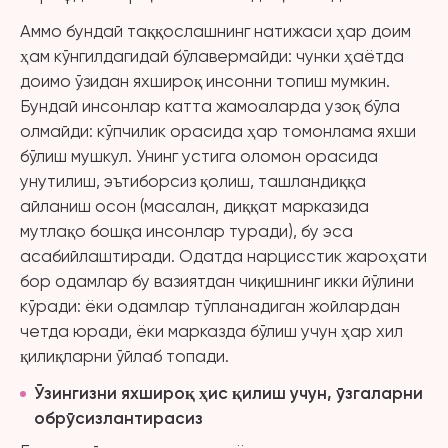
Аммо бундай таққослашнинг натижаси ҳар доим
ҳам кўнгилдагидай бўлавермайди: чунки ҳаётда
доимо ўзидан яхшироқ инсонни топиш мумкин.
Бундай инсонлар катта жамоаларда узоқ бўла
олмайди: кўпчилик орасида ҳар томонлама яхши
бўлиш мушкул. Унинг устига оломон орасида
унутилиш, эътиборсиз қолиш, ташландиққа
айланиш осон (масалан, диққат марказида
мутлақо бошқа инсонлар туради), бу эса
асабийлаштиради. Одатда нарцисстик жароҳати
бор одамлар бу вазиятдан чиқишнинг икки йўлини
кўради: ёки одамлар тўпланадиган жойлардан
четда юради, ёки марказда бўлиш учун ҳар хил
қилиқларни ўйлаб топади.
Ўзингизни яхшироқ ҳис қилиш учун, ўзгаларни
обрўсизлантирасиз