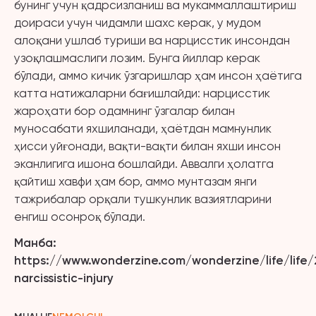
бунинг учун қадрсизланиш ва мукаммаллаштириш
доираси учун чидамли шахс керак, у мудом
алоқани ушлаб туриши ва нарцисстик инсондан
узоқлашмаслиги лозим. Бунга йиллар керак
бўлади, аммо кичик ўзгаришлар ҳам инсон ҳаётига
катта натижаларни бағишлайди: нарцисстик
жароҳати бор одамнинг ўзгалар билан
муносабати яхшиланади, ҳаётдан мамнунлик
ҳисси уйғонади, вақти-вақти билан яхши инсон
эканлигига ишона бошлайди. Аввалги ҳолатга
қайтиш хавфи ҳам бор, аммо мунтазам янги
тажрибалар орқали тушкунлик вазиятларини
енгиш осонроқ бўлади.
Манба:
https://www.wonderzine.com/wonderzine/life/life/
narcissistic-injury