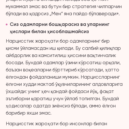
мукаммал эмас ва бутун бир стратегия чилпарчин
бўлади ва қадрсиз „Мен“ яна пайдо бўлаверади».
Сиз одамларни бошқарасиз ва уларнинг
ҳислари билан ҳисоблашмайсиз
Нарцисстик жароҳати бор одамларнинг бир
қисми ўйламасдан иш қилади. Бу салбий қилиқлар
айбдорлик ва камситилиш ҳиссини вақтинчалик
босади. Бундай одамлар ўзини кўрсатиш орқали,
баъзан воқеаларни бўрттириб кўрсатади, ҳатто
ёлғондан фойдаланиши мумкин. Нарциссларнинг
ёлғони худди мактаб ўқувчиларининг алдовларига
ўхшайди: унинг ҳеч қандай фойдаси йўқ, фақат
эътиборни қаратиш учун ўйлаб топилган. Бундай
ҳодисалар одатда зиёнсиз бўлади, аммо ёлғон
барибир яхши эмас.
Нарцисстик жароҳати бор инсонлар билан