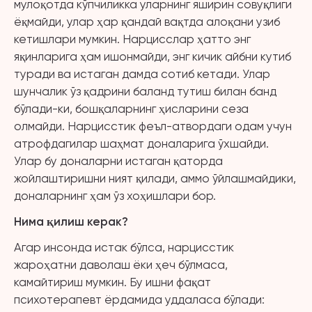
мулоқотда кўпчиликка уларнинг яширин совуқлиги
ёқмайди, улар ҳар қандай вақтда алоқани узиб
кетишлари мумкин. Нарцисслар ҳатто энг
яқинларига ҳам ишонмайди, энг кичик айбни кутиб
туради ва истаган дамда сотиб кетади. Улар
шунчалик ўз қадрини баланд тутиш билан банд
бўлади-ки, бошқаларнинг ҳисларини сеза
олмайди. Нарцисстик феъл-атвордаги одам учун
атрофдагилар шаҳмат доналарига ўхшайди.
Улар бу доналарни истаган қаторда
жойлаштиришни ният қилади, аммо ўйлашмайдики,
доналарнинг ҳам ўз хоҳишлари бор.
Нима қилиш керак?
Агар инсонда истак бўлса, нарцисстик
жароҳатни даволаш ёки ҳеч бўлмаса,
камайтириш мумкин. Бу ишни фақат
психотерапевт ёрдамида уддаласа бўлади: