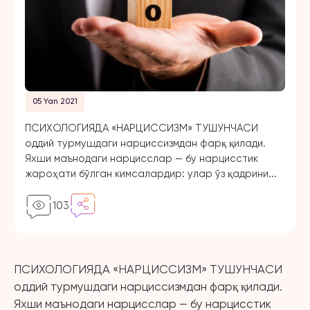
05 Yan 2021
ПСИХОЛОГИЯДА «НАРЦИССИЗМ» ТУШУНЧАСИ
оддий турмушдаги нарциссизмдан фарқ қилади.
Яхши маънодаги нарцисслар — бу нарцисстик
жароҳати бўлган кимсалардир: улар ўз қадрини...
103
ПСИХОЛОГИЯДА «НАРЦИССИЗМ» ТУШУНЧАСИ
оддий турмушдаги нарциссизмдан фарқ қилади.
Яхши маънодаги нарцисслар — бу нарцисстик