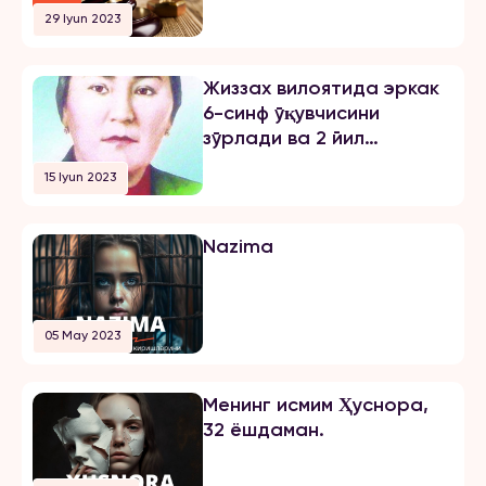
жарима тайинлади
29 Iyun 2023
Жиззах вилоятида эркак
6-синф ўқувчисини
зўрлади ва 2 йил
озодликни чеклаш
15 Iyun 2023
жазосини олди
Nazima
05 May 2023
Менинг исмим Ҳуснора,
32 ёшдаман.