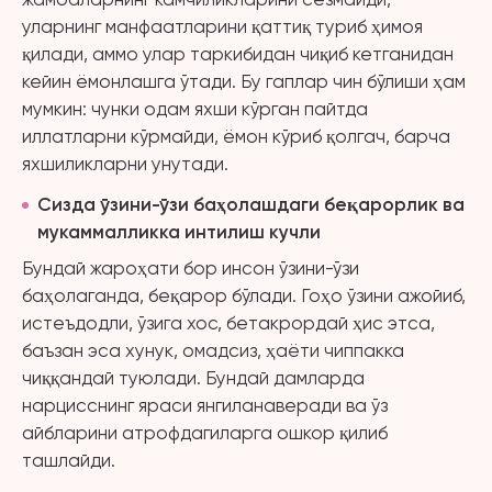
уларнинг манфаатларини қаттиқ туриб ҳимоя
қилади, аммо улар таркибидан чиқиб кетганидан
кейин ёмонлашга ўтади. Бу гаплар чин бўлиши ҳам
мумкин: чунки одам яхши кўрган пайтда
иллатларни кўрмайди, ёмон кўриб қолгач, барча
яхшиликларни унутади.
Сизда ўзини-ўзи баҳолашдаги беқарорлик ва
мукаммалликка интилиш кучли
Бундай жароҳати бор инсон ўзини-ўзи
баҳолаганда, беқарор бўлади. Гоҳо ўзини ажойиб,
истеъдодли, ўзига хос, бетакрордай ҳис этса,
баъзан эса хунук, омадсиз, ҳаёти чиппакка
чиққандай туюлади. Бундай дамларда
нарцисснинг яраси янгиланаверади ва ўз
айбларини атрофдагиларга ошкор қилиб
ташлайди.