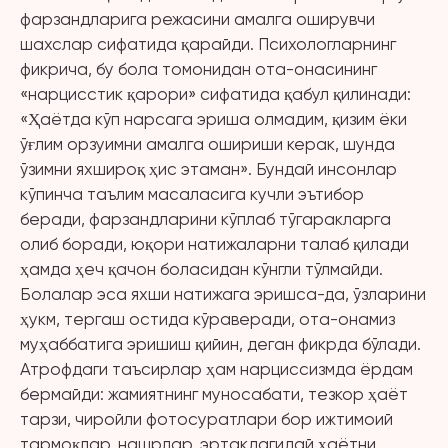
фарзандларига режасини амалга оширувчи
шахслар сифатида қарайди. Психологларнинг
фикрича, бу бола томонидан ота-онасининг
«нарцисстик қарори» сифатида қабул қилинади:
«Ҳаётда кўп нарсага эриша олмадим, қизим ёки
ўғлим орзуимни амалга ошириши керак, шунда
ўзимни яхшироқ ҳис этаман». Бундай инсонлар
кўпинча таълим масаласига кучли эътибор
беради, фарзандларини кўплаб тўгаракларга
олиб боради, юқори натижаларни талаб қилади
ҳамда ҳеч қачон боласидан кўнгли тўлмайди.
Болалар эса яхши натижага эришса-да, ўзларини
ҳукм, тергаш остида кўраверади, ота-онамиз
муҳаббатига эришиш қийин, деган фикрда бўлади.
Атрофдаги таъсирлар ҳам нарциссизмда ёрдам
бермайди: жамиятнинг муносабати, тезкор ҳаёт
тарзи, чиройли фотосуратлари бор ижтимоий
тармоқлар, нашрлар, эртакдагидай ҳаётни