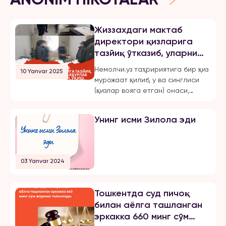
Жиззахдаги мактаб
директори қизларига
тазйиқ ўтказиб, уларни
мажбурлаб турмушга
Немолчи.уз таҳририятига бир қиз
10 Yanvar 2025
чиқарган, ўқиш,
мурожаат қилиб, у ва синглиси
ишлашдан маҳрум қилган
(қизлар вояга етган) онаси,
ва эркинликларини
Жиззах шаҳридаги 18-мактаб
чеклаган.
директори бўлмиш Шахноза
Унинг исми Зилола эди
Хасанова томонидан бир неча
бор зўравонлик ва тазйиққа
учрашганини маълум қилди.
Қуйида опа-сингиллардан
03 Yanvar 2024
бирининг хабарини эълон
қиламиз: «3 йилдан буён Тошкент
шаҳрида ҳам ўқиб, ҳам
Тошкентда суд пичоқ
ишлайман. 2024 йил 31 октябрь
билан аёлга ташланган
куни мени умуман норози бўлган
эркакка 660 минг сўм
йигитга […]