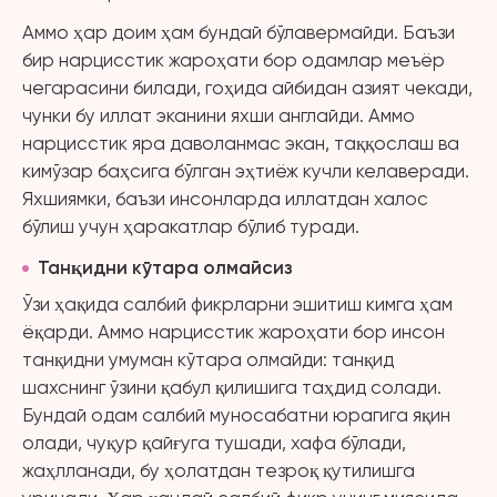
Аммо ҳар доим ҳам бундай бўлавермайди. Баъзи
бир нарцисстик жароҳати бор одамлар меъёр
чегарасини билади, гоҳида айбидан азият чекади,
чунки бу иллат эканини яхши англайди. Аммо
нарцисстик яра даволанмас экан, таққослаш ва
кимўзар баҳсига бўлган эҳтиёж кучли келаверади.
Яхшиямки, баъзи инсонларда иллатдан халос
бўлиш учун ҳаракатлар бўлиб туради.
Танқидни кўтара олмайсиз
Ўзи ҳақида салбий фикрларни эшитиш кимга ҳам
ёқарди. Аммо нарцисстик жароҳати бор инсон
танқидни умуман кўтара олмайди: танқид
шахснинг ўзини қабул қилишига таҳдид солади.
Бундай одам салбий муносабатни юрагига яқин
олади, чуқур қайғуга тушади, хафа бўлади,
жаҳлланади, бу ҳолатдан тезроқ қутилишга