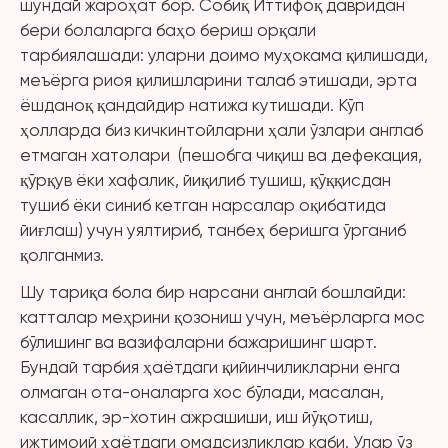
шундай жароҳат бор. Собиқ Иттифоқ давридан
бери болаларга баҳо бериш орқали
тарбиялашади: уларни доимо муҳокама қилишади,
меъёрга риоя қилишларини талаб этишади, эрта
ёшданоқ қандайдир натижа кутишади. Кўп
ҳолларда биз кичкинтойларни ҳали ўзлари англаб
етмаган хатолари (пешобга чиқиш ва дефекация,
қўрқув ёки хафалик, йиқилиб тушиш, қўққисдан
тушиб ёки синиб кетган нарсалар оқибатида
йиғлаш) учун уялтириб, танбеҳ беришга ўрганиб
қолганмиз.
Шу тариқа бола бир нарсани англай бошлайди:
катталар меҳрини қозониш учун, меъёрларга мос
бўлишинг ва вазифаларни бажаришинг шарт.
Бундай тарбия ҳаётдаги қийинчиликларни енга
олмаган ота-оналарга хос бўлади, масалан,
касаллик, эр-хотин ажрашиши, иш йўқотиш,
ижтимоий ҳаётдаги омадсизликлар каби. Улар ўз