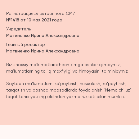
Регистрация электронного СМИ
№1418 от 10 мая 2021 года
Учредитель
Матвиенко Ирина Александровна
Главный редактор
Матвиенко Ирина Александровна
Biz shaxsiy ma'lumotlarni hech kimga oshkor qilmaymiz,
ma'lumotlarning to'liq maxfiyligi va himoyasini ta'minlaymiz
Saytdan ma'lumotlarni ko'paytirish, nusxalash, ko'paytirish,
tarqatish va boshqa maqsadlarda foydalanish "Nemolchi.uz"
faqat tahririyatning oldindan yozma ruxsati bilan mumkin.