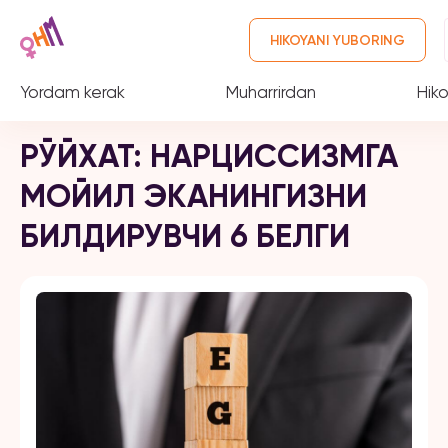
HIKOYANI YUBORING
Yordam kerak
Muharrirdan
Hiko
РЎЙХАТ: НАРЦИССИЗМГА
МОЙИЛ ЭКАНИНГИЗНИ
БИЛДИРУВЧИ 6 БЕЛГИ