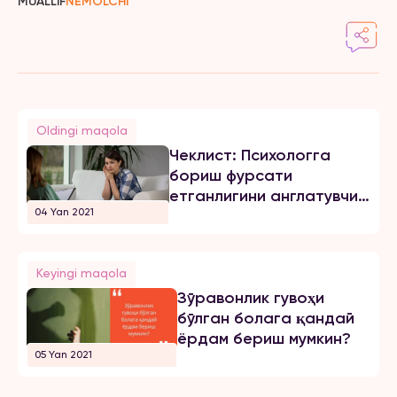
MUALLIF
NEMOLCHI
Oldingi maqola
Чеклист: Психологга
бориш фурсати
етганлигини англатувчи
04 Yan 2021
белгилар
Keyingi maqola
Зўравонлик гувоҳи
бўлган болага қандай
ёрдам бериш мумкин?
05 Yan 2021