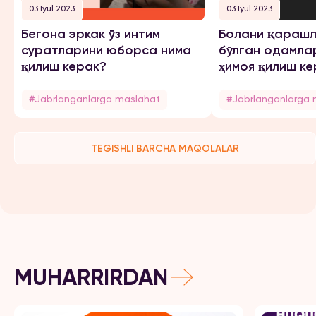
03 Iyul 2023
03 Iyul 2023
Бегона эркак ўз интим
Болани қарашл
суратларини юборса нима
бўлган одамла
қилиш керак?
ҳимоя қилиш ке
#Jabrlanganlarga maslahat
#Jabrlanganlarga 
TEGISHLI BARCHA MAQOLALAR
MUHARRIRDAN