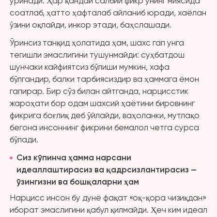
уринади. Ҳар қандай салбий фикр унинг миясида
соатлаб, ҳатто ҳафталаб айланиб юради, хаёлан
ўзини оқлайди, инкор этади, баҳслашади.
Ўринсиз танқид ҳолатида ҳам, шахс гап унга
тегишли эмаслигини тушунмайди: суҳбатдош
шунчаки кайфиятсиз бўлиши мумкин, хафа
бўлгандир, балки тарбиясиздир ва ҳаммага ёмон
гапирар. Бир сўз билан айтганда, нарцисстик
жароҳати бор одам шахсий ҳаётини бировнинг
фикрига боғлиқ деб ўйлайди, ваҳоланки, мутлақо
бегона инсоннинг фикрини бемалол четга сурса
бўлади.
Сиз кўпинча ҳамма нарсани
идеаллаштирасиз ва қадрсизлантирасиз —
ўзингизни ва бошқаларни ҳам
Нарцисс инсон бу дунё фақат «оқ-қора чизиқдан»
иборат эмаслигини қабул қилмайди. Ҳеч ким идеал