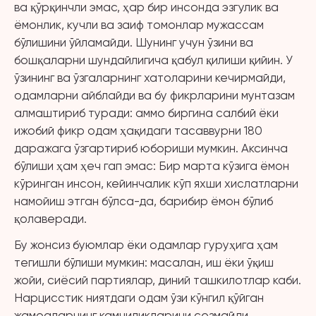
ва қўрқинчли эмас, ҳар бир инсонда эзгулик ва
ёмонлик, кучли ва заиф томонлар мужассам
бўлишини ўйламайди. Шунинг учун ўзини ва
бошқаларни шундайлигича қабул қилиши қийин. У
ўзининг ва ўзгаларнинг хатоларини кечирмайди,
одамларни айблайди ва бу фикрларини мунтазам
алмаштириб туради: аммо биргина салбий ёки
ижобий фикр одам ҳақидаги тасаввурни 180
даражага ўзгартириб юбориши мумкин. Аксинча
бўлиши ҳам ҳеч гап эмас: Бир марта кўзига ёмон
кўринган инсон, кейинчалик кўп яхши хислатларни
намойиш этган бўлса-да, барибир ёмон бўлиб
қолаверади.
Бу жонсиз буюмлар ёки одамлар гуруҳига ҳам
тегишли бўлиши мумкин: масалан, иш ёки ўқиш
жойи, сиёсий партиялар, диний ташкилотлар каби.
Нарцисстик ниятдаги одам ўзи кўнгил қўйган
жамоаларнинг камчиликларини сезмайди,