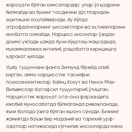
жароҳати бўлган кимсалардир: улар ўз қадрини
билмайди ва бунинг тасдиғини дўстларидан
эшитишни хоҳлайверади, бу йўлда
атрофдагиларнинг ҳиссиётлари ва эҳтиёжларини
инобатга олмайди. Нарцисс инсонлар ўзидан
доимо уялади ҳамда буни йўқотиш мақсадида,
мукаммалликка интилиб, рақобатга киришишга
ҳаракат қилади.
Ушбу тушунчани фанга Зигмунд Фрейд олиб
кирган, аммо нарцисстик таснифни
психоаналитиклар Хайнц Кохут ва Нэнси Мак-
Вильямслар батафсил тушунтириб ўтишган.
Нарцисстик жароҳат ота-она фарзандига
ижобий муносабатда бўлмаганда ривожланади,
яъни болада ўзига бўлган ишонч сўнади. Бизнинг
жамиятда баъзи бир маданий ва тарихий урф-
одатлар натижасида кўпчилик инсонларда мана