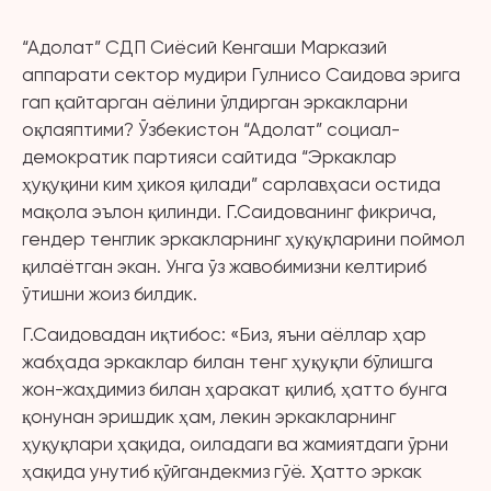
“Адолат” СДП Сиёсий Кенгаши Марказий
аппарати сектор мудири Гулнисо Саидова эрига
гап қайтарган аёлини ўлдирган эркакларни
оқлаяптими? Ўзбекистон “Адолат” социал-
демократик партияси сайтида “Эркаклар
ҳуқуқини ким ҳикоя қилади” сарлавҳаси остида
мақола эълон қилинди. Г.Саидованинг фикрича,
гендер тенглик эркакларнинг ҳуқуқларини поймол
қилаётган экан. Унга ўз жавобимизни келтириб
ўтишни жоиз билдик.
Г.Саидовадан иқтибос: «Биз, яъни аёллар ҳар
жабҳада эркаклар билан тенг ҳуқуқли бўлишга
жон-жаҳдимиз билан ҳаракат қилиб, ҳатто бунга
қонунан эришдик ҳам, лекин эркакларнинг
ҳуқуқлари ҳақида, оиладаги ва жамиятдаги ўрни
ҳақида унутиб қўйгандекмиз гўё. Ҳатто эркак