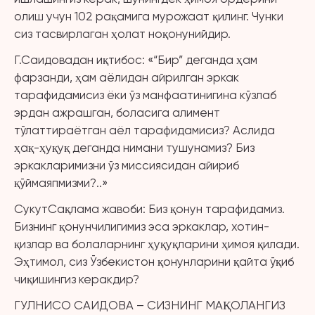
олиш учун 102 рақамига мурожаат қилинг. Чунки
сиз тасвирлаган ҳолат ноқонунийдир.
Г.Саидовадан иқтибос: «“Бир” деганда ҳам
фарзанди, ҳам аёлидан айрилган эркак
тарафидамисиз ёки ўз манфаатинигина кўзлаб
эрдан ажрашган, боласига алимент
тўлаттираётган аёл тарафидамисиз? Аслида
ҳақ-ҳуқуқ деганда нимани тушунамиз? Биз
эркакларимизни ўз миссиясидан айириб
қўймаяпмизми?..»
СукутСақлама жавоби: Биз қонун тарафидамиз.
Бизнинг қонунчилигимиз эса эркаклар, хотин-
қизлар ва болаларнинг ҳуқуқларини ҳимоя қилади.
Эҳтимол, сиз Ўзбекистон қонунларини қайта ўқиб
чиқишингиз керакдир?
ГУЛНИСО САИДОВА – СИЗНИНГ МАҚОЛАНГИЗ