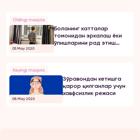
Oldingi maqola
Боланинг катталар
томонидан эркалаш ёки
ўпишларини рад этиш
05 May 2020
ҳуқуқини тан олинг
Keyingi maqola
Зўравондан кетишга
қарор қилганлар учун
хавфсизлик режаси
08 May 2020