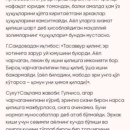
нафақат юридик томондан, балки амалда ҳам ўз
ҳуқуқларини қўлга киритаётгани эркаклар
ҳуқуқларини камситмайди. Аёл уларга хизмат
қилиши шарт деб ҳисоблайдиган маҳаллий
золимларнинг «ҳуқуқлари» бундан мустасно.
Г.Саидовадан иқтибос: «Тасаввур қилинг, эр
хотинига зарур уй юмушини буюрди. Аёл
чарчаган, лекин бу ишни қилишга имконияти бор.
Бироқ чарчаганлигини пеш қилиб, ўша ишни
бажармайди. (аёл биладики, мабодо эри унга қўл
кўтарса – қонун уни ҳимоя қилади)».
СукутСақлама жавоби: Гулнисо, агар
чарчаганингизни кўриб, эрингиз сизни бирон нарса
қилишга мажбурласа, сизга ачинамиз. Буни
нормал муносабатлар деб атаб бўлмайди. Эркак
киши учун севимли аёлнинг кучда бўлиши ва
охирги кучини тўплаб бирон бир топшириқни