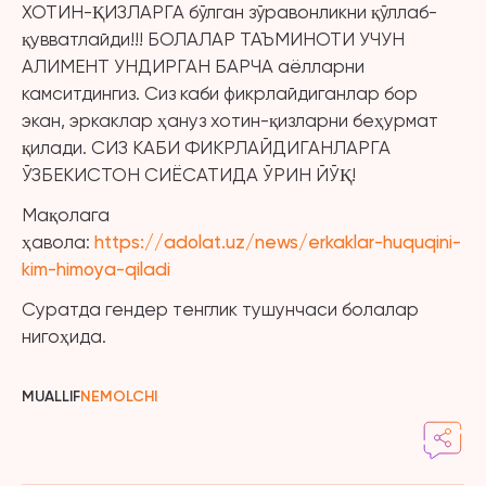
ХОТИН-ҚИЗЛАРГА бўлган зўравонликни қўллаб-
қувватлайди!!! БОЛАЛАР ТАЪМИНОТИ УЧУН
АЛИМЕНТ УНДИРГАН БАРЧА аёлларни
камситдингиз. Сиз каби фикрлайдиганлар бор
экан, эркаклар ҳануз хотин-қизларни беҳурмат
қилади. СИЗ КАБИ ФИКРЛАЙДИГАНЛАРГА
ЎЗБЕКИСТОН СИЁСАТИДА ЎРИН ЙЎҚ!
Мақолага
ҳавола:
https://adolat.uz/news/erkaklar-huquqini-
kim-himoya-qiladi
Суратда гендер тенглик тушунчаси болалар
нигоҳида.
MUALLIF
NEMOLCHI