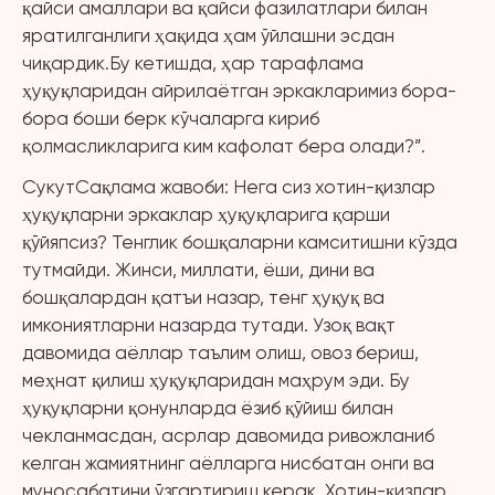
қайси амаллари ва қайси фазилатлари билан
яратилганлиги ҳақида ҳам ўйлашни эсдан
чиқардик.Бу кетишда, ҳар тарафлама
ҳуқуқларидан айрилаётган эркакларимиз бора-
бора боши берк кўчаларга кириб
қолмасликларига ким кафолат бера олади?”.
СукутСақлама жавоби: Нега сиз хотин-қизлар
ҳуқуқларни эркаклар ҳуқуқларига қарши
қўйяпсиз? Тенглик бошқаларни камситишни кўзда
тутмайди. Жинси, миллати, ёши, дини ва
бошқалардан қатъи назар, тенг ҳуқуқ ва
имкониятларни назарда тутади. Узоқ вақт
давомида аёллар таълим олиш, овоз бериш,
меҳнат қилиш ҳуқуқларидан маҳрум эди. Бу
ҳуқуқларни қонунларда ёзиб қўйиш билан
чекланмасдан, асрлар давомида ривожланиб
келган жамиятнинг аёлларга нисбатан онги ва
муносабатини ўзгартириш керак. Хотин-қизлар