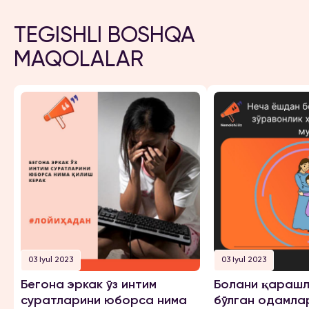
TEGISHLI BOSHQA
MAQOLALAR
03 Iyul 2023
03 Iyul 2023
Бегона эркак ўз интим
Болани қарашл
суратларини юборса нима
бўлган одамла