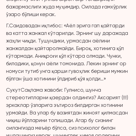
бажармаслиги жуда муҳимдир. Оилада ғамхўрлик
ўзаро бўлиши керак.
Г.Саидовадан иқтибос: «Аёл эрига гап қайтарди
ва катта жанжал кўтарилди. Эрнинг шу даражада
жаҳли чиқди. Тушундики, урмасдан аёлини
жанжалдан қайтаролмайди. Бироқ, хотинига қўл
кўтармади. Аниқроғи қўл кўтара олмади. Чунки,
биладики, қонун аёли томонида. Лекин эрнинг ор
номуси тутиб унга қарши гувоҳлик бериши мумкин
бўлган ўша хотинини ўлдириб қўя қолди…»
СукутСақлама жавоби: Гулнисо, шунча
стереотипларни қаердан олдингиз? Аксарият (!!!)
эркаклар ўзларига эътироз билдирган хотинини
урмайди. Ва улар бу вазиятдан жиноят қилмасдан
чиқиш йўлларини топишади. Агар бу сизнинг
оилангизда меъёр бўлса, сиз психолог билан
ишлашингиз керак, шунингдек ҳимоя ордерини