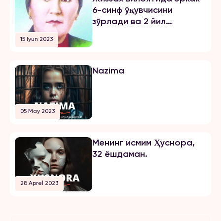
6-синф ўқувчисини
зўрлади ва 2 йил
озодликни чеклаш
15 Iyun 2023
жазосини олди
Nazima
05 May 2023
Менинг исмим Ҳуснора,
32 ёшдаман.
28 Aprel 2023