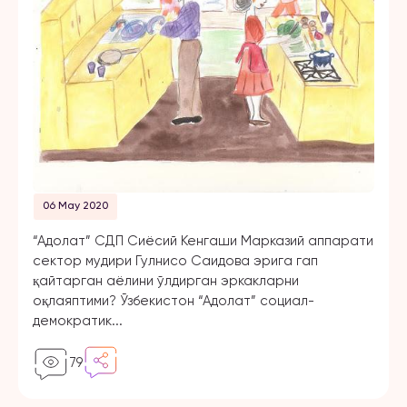
06 May 2020
“Адолат” СДП Сиёсий Кенгаши Марказий аппарати
сектор мудири Гулнисо Саидова эрига гап
қайтарган аёлини ўлдирган эркакларни
оқлаяптими? Ўзбекистон “Адолат” социал-
демократик...
79