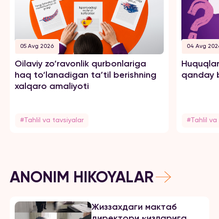
05 Avg 2026
04 Avg 202
Oilaviy zo‘ravonlik qurbonlariga
Huquqlar
haq to‘lanadigan ta’til berishning
qanday b
xalqaro amaliyoti
#Tahlil va tavsiyalar
#Tahlil va
ANONIM HIKOYALAR
Жиззахдаги мактаб
директори қизларига