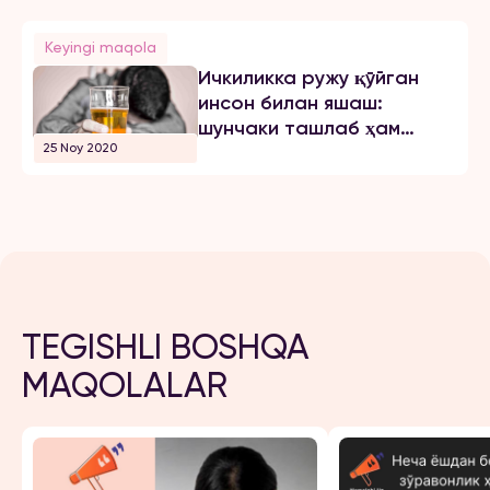
Keyingi maqola
Ичкиликка ружу қўйган
инсон билан яшаш:
шунчаки ташлаб ҳам
25 Noy 2020
кетолмайсан...
TEGISHLI BOSHQA
MAQOLALAR