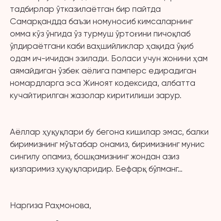
тадбирлар ўтказилаётган бир пайтда
Самарқандда баъзи номуносиб кимсаларнинг
омма кўз ўнгида ўз турмуш ўртоғини пичоқлаб
ўлдираётгани каби ваҳшийликлар ҳақида ўқиб
одам ич-ичидан эзилади. Боласи учун жонини ҳам
аямайдиган ўзбек аёлига памперс едирадиган
номардларга эса Жиноят кодексида, албатта
кучайтирилган жазолар киритилиши зарур.
Аёллар ҳуқуқлари бу бегона кишилар эмас, балки
биримизнинг мўътабар онамиз, биримизнинг мунис
сингилу опамиз, бошқамизнинг жондан азиз
қизларимиз ҳуқуқларидир. Бефарқ бўлманг…
Наргиза Раҳмонова,