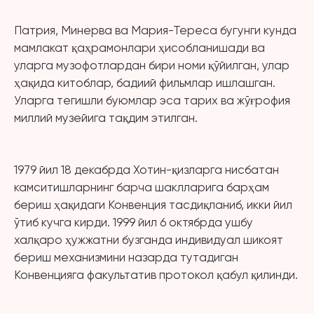
Патрия, Минерва ва Мария-Тереса бугунги кунда
мамлакат қаҳрамонлари ҳисобланишади ва
уларга музофотлардан бири номи қўйилган, улар
ҳақида китоблар, бадиий фильмлар ишлашган.
Уларга тегишли буюмлар эса тарих ва жўғрофия
миллий музейига тақдим этилган.
1979 йил 18 декабрда Хотин-қизларга нисбатан
камситишларнинг барча шаклларига барҳам
бериш ҳақидаги Конвенция тасдиқланиб, икки йил
ўтиб кучга кирди. 1999 йил 6 октябрда ушбу
халқаро ҳужжатни бузганда индивидуал шикоят
бериш механизмини назарда тутадиган
Конвенцияга факультатив протокол қабул қилинди.