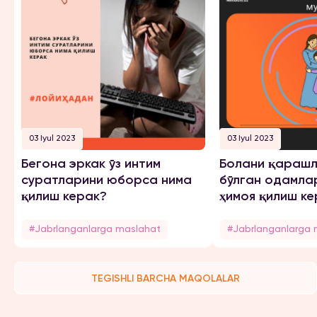
03 Iyul 2023
03 Iyul 2023
Бегона эркак ўз интим
Болани қарашл
суратларини юборса нима
бўлган одамла
қилиш керак?
ҳимоя қилиш ке
#Jabrlanganlarga maslahat
#Jabrlanganlarga 
TEGISHLI BARCHA MAQOLALAR