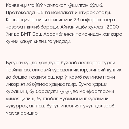
Конвенцияга 189 мамлакат қўшилган бўлиб,
Протоколда 106 та мамлакат иштирок этади.
Конвенцияга риоя этилишини 23 нафар эксперт
назорат қилиб боради. Айнан ушбу ҳужжат 2000
йилда БМТ Бош Ассамблеяси томонидан халқаро
кунни қабул қилишга ундади.
Бугунги кунда ҳам дунё бўйлаб аёлларга турли
тазйиқлар, оилавий зўравонликлар, жинсий қуллик
ва бошқа таҳқирлашлар ўтказиб келинаётгани
инкор этиб бўлмас ҳақиқатдир. Бунга қарши
курашиш, бу борадаги ҳуқуқ ва манфаатларни
ҳимоя қилиш, бу глобал муаммонинг кўламини
чуқурроқ англаш бутун инсоният учун долзарб
масаласидир.