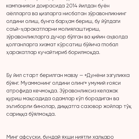
кампанияси доирасида 2014 йилдан буён
аёлларга ва қизларга нисбатан зўравонликнинг
олдини олиш, бунга барҳам бериш, бу йўлдаги
саъй-ҳаракатларни молиялаштириш,
зўравонликларга дучор бўлган ва қийин аҳволда
қолганларга хизмат кўрсатиш бўйича глобал
ҳаракатлар кучайтириб борилмоқда.
Бу йил старт берилган мавзу — «Дунёни эзгуликка
бўянг. Муаммонинг олдини олинг» умумий ғояси
атрофида кечмоқда. Зўравонликсиз келажак
қуриш мақсадида одамлар кўп борадиган ва
эътиборли бинолар, диққатга сазовор жойлар тўқ
сариққа бўялмоқда.
Минг афсуски, бундай яхши ниятли халқаро