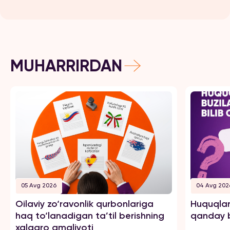
MUHARRIRDAN
05 Avg 2026
04 Avg 202
Oilaviy zo‘ravonlik qurbonlariga
Huquqlar
haq to‘lanadigan ta’til berishning
qanday b
xalqaro amaliyoti