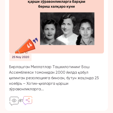
25 Noy 2020
Бирлашган Миллатлар Ташкилотининг Бош
Ассемблеяси томонидан 2000 йилда қабул
қилинган резолюцияга биноан, бутун жаҳонда 25
ноябрь – Хотин-қизларга қарши
зўравонликларга...
81