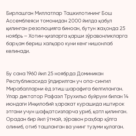
Бирлашган Миллатлар Ташкилотининг Бош
Ассемблеяси томонидан 2000 йилда қабул
қилинган резолюцияга биноан, бутун жаҳонда 25
ноябрь – Хотин-қизларга қарши зўравонликларга
барҳам бериш халқаро куни кенг нишонлаб
келинади.
Бу сана 1960 йил 25 ноябрда Доминикан
Республикасида ўлдирилган уч опа-cингил
Мирабалларни ёд этиш шарафига белгиланган.
Улар диктатор Рафаэл Трухильо буйруғи билан 14
июндаги Инқилобий ҳаракат курашида иштирок
этгани учун шафқатсизларча уриб, қатл қилинган.
Орадан бир йил ўтмай, зўравон раҳбар қўлга
олиниб, отиб ташланган ва унинг тузуми қулаган.