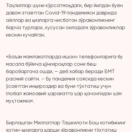
Таҳлиллар шуни кўрсатмоқдаги, бир йилдан буён
давом этаётган Covid-19 пандемияси даврида
аёллар ва қизларга нисбатан зўравонликнинг
барча турлари, хусусан оиладаги зўравонликлар
кескин кучайган.
«Баъзи мамлакатларда ишонч телефонларига бу
масала бўйича қўнғироқлар сони беш
баробаргача ошди, — деб хабар беради БМТ
расмий сайти. – Бу пандемия соясида кескин
ўсаётган инқироздир ва буни тўхтатиш учун
глобал жамоавий ҳаракатга ҳар қачонгидан ҳам
муҳтожмиз».
Бирлашган Миллатлар Ташкилоти Бош котибининг
хотин-қизларга қарши зўравонликни тўхтатиш