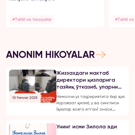
#Tahlil va tavsiyalar
#Tahlil va
ANONIM HIKOYALAR
Жиззахдаги мактаб
директори қизларига
тазйиқ ўтказиб, уларни
мажбурлаб турмушга
Немолчи.уз таҳририятига бир қиз
10 Yanvar 2025
чиқарган, ўқиш,
мурожаат қилиб, у ва синглиси
ишлашдан маҳрум қилган
(қизлар вояга етган) онаси,
ва эркинликларини
Жиззах шаҳридаги 18-мактаб
чеклаган.
директори бўлмиш Шахноза
Унинг исми Зилола эди
Хасанова томонидан бир неча
бор зўравонлик ва тазйиққа