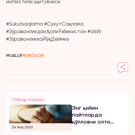
инглиз тили ўқитувчиси
#Sukutsaqlama #СукутСақлама
#ЗўравонликданҲолиЎзбекистон #VAW
#ЗўравонликкаЙўқДеймиз
MUALLIF
NEMOLCHI
Oldingi maqola
Энг қийин
пайтларда
қўлловчи олти
24 Noy 2020
ибора