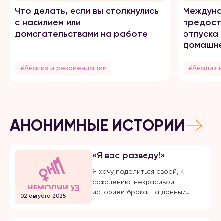
Что делать, если вы столкнулись
Междуна
с насилием или
предост
домогательствами на работе
отпуска
домашне
#Анализ и рекомендации
#Анализ 
АНОНИМНЫЕ ИСТОРИИ
«Я вас разведу!»
Я хочу поделиться своей, к
сожалению, некрасивой
историей брака. На данный
02 августа 2025
момент, на протяжении долгого
времени, я подвергаюсь