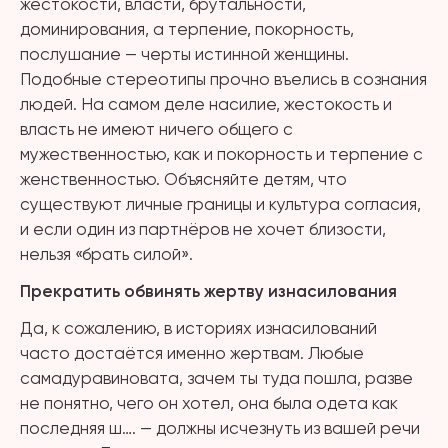
жестокости, власти, брутальности,
доминирования, а терпение, покорность,
послушание — черты истинной женщины.
Подобные стереотипы прочно въелись в сознания
людей. На самом деле насилие, жестокость и
власть не имеют ничего общего с
мужественностью, как и покорность и терпение с
женственностью. Объясняйте детям, что
существуют личные границы и культура согласия,
и если один из партнёров не хочет близости,
нельзя «брать силой».
Прекратить обвинять жертву изнасилования
Да, к сожалению, в историях изнасилований
часто достаётся именно жертвам. Любые
самадуравиновата, зачем ты туда пошла, разве
не понятно, чего он хотел, она была одета как
последняя ш…. — должны исчезнуть из вашей речи