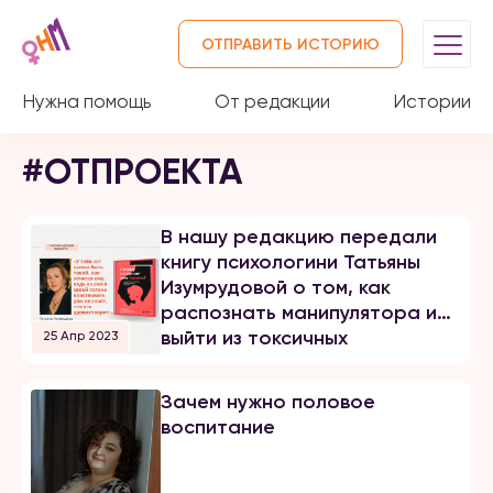
ОТПРАВИТЬ ИСТОРИЮ
Нужна помощь
От редакции
Истории
#ОТПРОЕКТА
В нашу редакцию передали
книгу психологини Татьяны
Изумрудовой о том, как
распознать манипулятора и
выйти из токсичных
25 Апр 2023
отношений? Нигина
Худайбергенова прочла книгу
Зачем нужно половое
и составила своё мнение
воспитание