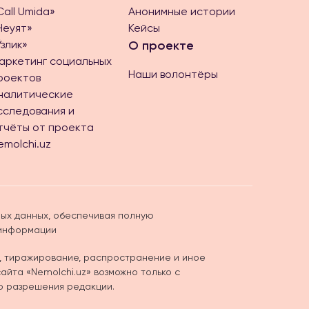
Call Umida»
Анонимные истории
Неуят»
Кейсы
Ўзлик»
О проекте
аркетинг социальных
Наши волонтёры
роектов
налитические
сследования и
тчёты от проекта
emolchi.uz
ых данных, обеспечивая полную
 информации
, тиражирование, распространение и иное
йта «Nemolchi.uz» возможно только с
о разрешения редакции.