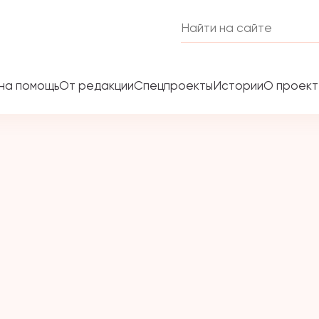
на помощь
От редакции
Спецпроекты
Истории
О проек