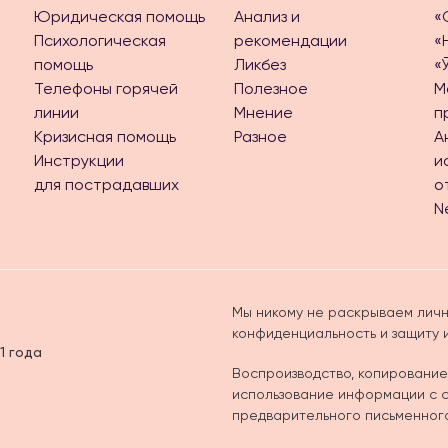
Юридическая помощь
Анализ и
«
Психологическая
рекомендации
«
помощь
Ликбез
«
Телефоны горячей
Полезное
М
линии
Мнение
п
Кризисная помощь
Разное
А
Инструкции
и
для пострадавших
о
N
Мы никому не раскрываем личн
конфиденциальность и защиту
1 года
Воспроизводство, копирование
использование информации с са
предварительного письменног