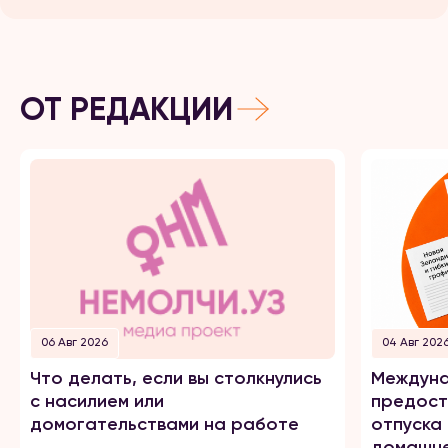
ОТ РЕДАКЦИИ
06 Авг 2026
04 Авг 202
Что делать, если вы столкнулись
Междуна
с насилием или
предост
домогательствами на работе
отпуска
домашне