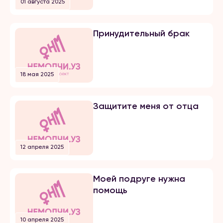
01 августа 2025
добивался несколько лет, затем
мы встречались почти 5 лет и он
мне сделал предложение. Мы […]
Принудительный брак
18 мая 2025
Защитите меня от отца
12 апреля 2025
Моей подруге нужна
помощь
10 апреля 2025