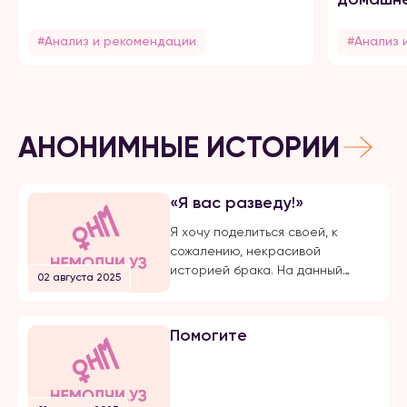
#Анализ и рекомендации
#Анализ 
АНОНИМНЫЕ ИСТОРИИ
«Я вас разведу!»
Я хочу поделиться своей, к
сожалению, некрасивой
историей брака. На данный
02 августа 2025
момент, на протяжении долгого
времени, я подвергаюсь
публичной травле, оскорблениям
Помогите
и обвинениям в убийстве брата
своего супруга. Расскажу все с
начала… Я вышла замуж по
большой любви. Супруг меня