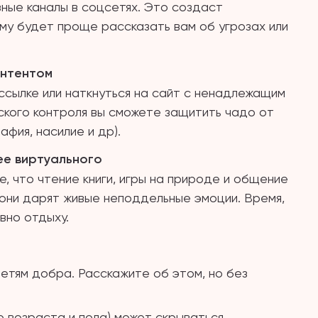
ные каналы в соцсетях. Это создаст
му будет проще рассказать вам об угрозах или
онтентом
ссылке или наткнуться на сайт с ненадлежащим
ского контроля вы сможете защитить чадо от
фия, насилие и др).
ее виртуального
, что чтение книги, игры на природе и общение
 они дарят живые неподдельные эмоции. Время,
вно отдыху.
етям добра. Расскажите об этом, но без
о возраста и пола) может скрываться