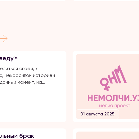
веду!»
елиться своей, к
, некрасивой историей
 данный момент, на
и долгого времени, я
сь публичной травле,
иям и обвинениям в
брата своего супруга.
01 августа 2025
все с начала… Я вышла
большой любви. Супруг
вался несколько лет,
льный брак
встречались почти 5 лет и