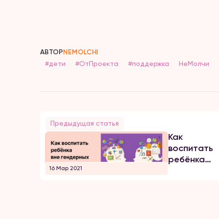
АВТОР
NEMOLCHI
#дети
#ОтПроекта
#поддержка
НеМолчи
Предыдущая статья
Как
воспитать
ребёнка
16 Мар 2021
вне
гендерных
стереотип