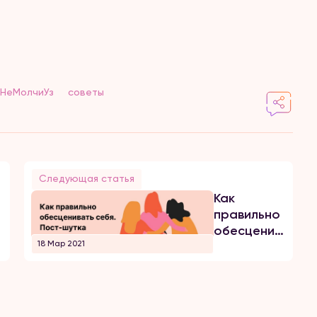
НеМолчиУз
советы
Следующая статья
Как
правильно
обесценивать
18 Мар 2021
себя. Пост
—шутка
ов