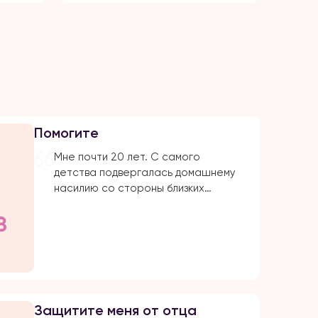
Помогите
Мне почти 20 лет. С самого
детства подвергалась домашнему
насилию со стороны близких
родствеников: бабушка, папа, брат,
дядя. Было очень много плохих
событий, когда меня сильно избивал
папа. Даже не знаю с чего начать.
Самое страшное и обидное, они
абсолютно все свои действия
прикрывают религией. Мол, это для
Защитите меня от отца
нашего блага. Однако, этого блага