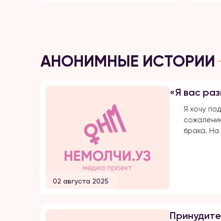
АНОНИМНЫЕ ИСТОРИИ
«Я вас раз
Я хочу под
сожалению
брака. На
протяжени
подвергаю
оскорблен
убийстве 
02 августа 2025
Расскажу 
замуж по 
меня доби
Принудите
затем мы 