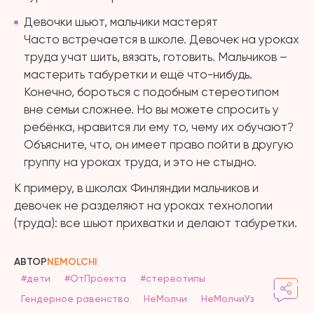
Девочки шьют, мальчики мастерят
Часто встречается в школе. Девочек на уроках
труда учат шить, вязать, готовить. Мальчиков –
мастерить табуретки и ещё что-нибудь.
Конечно, бороться с подобным стереотипом
вне семьи сложнее. Но вы можете спросить у
ребёнка, нравится ли ему то, чему их обучают?
Объясните, что, он имеет право пойти в другую
группу на уроках труда, и это не стыдно.
К примеру, в школах Финляндии мальчиков и
девочек не разделяют на уроках технологии
(труда): все шьют прихватки и делают табуретки.
АВТОР
NEMOLCHI
#дети
#ОтПроекта
#стереотипы
Гендерное равенство
НеМолчи
НеМолчиУз