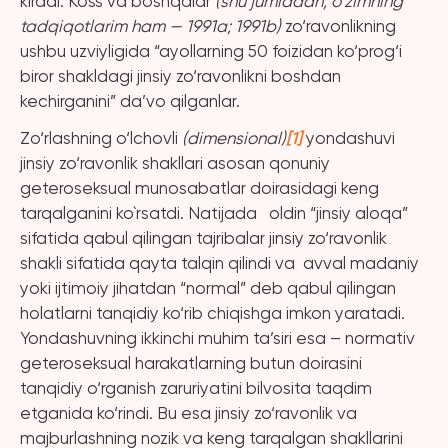
kiradi. Koss va boshqalar
(shu jumladan, o‘zimning
tadqiqotlarim ham — 1991a; 1991b)
zo‘ravonlikning
ushbu uzviyligida “ayollarning 50 foizidan ko‘prog‘i
biror shakldagi jinsiy zo‘ravonlikni boshdan
kechirganini” da’vo qilganlar.
Zo‘rlashning o‘lchovli
(dimensional)
[1]
yondashuvi
jinsiy zo‘ravonlik shakllari asosan qonuniy
geteroseksual munosabatlar doirasidagi keng
tarqalganini ko`rsatdi. Natijada oldin “jinsiy aloqa”
sifatida qabul qilingan tajribalar jinsiy zo‘ravonlik
shakli sifatida qayta talqin qilindi va avval madaniy
yoki ijtimoiy jihatdan “normal” deb qabul qilingan
holatlarni tanqidiy ko‘rib chiqishga imkon yaratadi.
Yondashuvning ikkinchi muhim ta’siri esa – normativ
geteroseksual harakatlarning butun doirasini
tanqidiy o‘rganish zaruriyatini bilvosita taqdim
etganida ko‘rindi. Bu esa jinsiy zo‘ravonlik va
majburlashning nozik va keng tarqalgan shakllarini