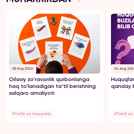
05 Avg 2026
04 Avg 202
Oilaviy zo‘ravonlik qurbonlariga
Huquqlar
haq to‘lanadigan ta’til berishning
qanday b
xalqaro amaliyoti
#Tahlil va tavsiyalar
#Tahlil va