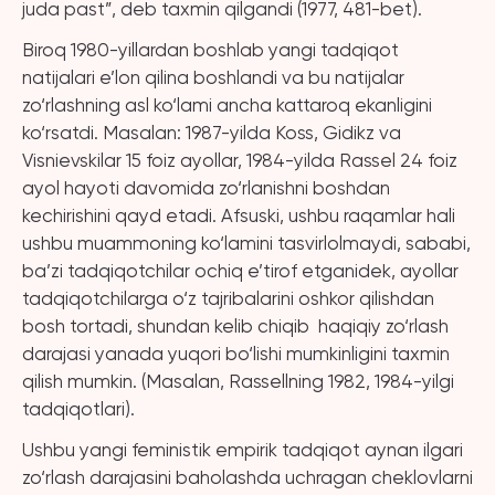
juda past”, deb taxmin qilgandi (1977, 481-bet).
Biroq 1980-yillardan boshlab yangi tadqiqot
natijalari e’lon qilina boshlandi va bu natijalar
zo‘rlashning asl ko‘lami ancha kattaroq ekanligini
ko‘rsatdi. Masalan: 1987-yilda Koss, Gidikz va
Visnievskilar 15 foiz ayollar, 1984-yilda Rassel 24 foiz
ayol hayoti davomida zo‘rlanishni boshdan
kechirishini qayd etadi. Afsuski, ushbu raqamlar hali
ushbu muammoning ko‘lamini tasvirlolmaydi, sababi,
ba’zi tadqiqotchilar ochiq e’tirof etganidek, ayollar
tadqiqotchilarga o‘z tajribalarini oshkor qilishdan
bosh tortadi, shundan kelib chiqib haqiqiy zo‘rlash
darajasi yanada yuqori bo‘lishi mumkinligini taxmin
qilish mumkin. (Masalan, Rassellning 1982, 1984-yilgi
tadqiqotlari).
Ushbu yangi feministik empirik tadqiqot aynan ilgari
zo‘rlash darajasini baholashda uchragan cheklovlarni