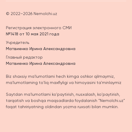
© 2022–2026 Nemolchi.uz
Регистрация электронного СМИ
№1418 от 10 мая 2021 года
Учредитель
Матвиенко Ирина Александровна
Главный редактор
Матвиенко Ирина Александровна
Biz shaxsiy ma'lumotlarni hech kimga oshkor qilmaymiz,
ma'lumotlarning to'liq maxfiyligi va himoyasini ta'minlaymiz
Saytdan ma'lumotlarni ko'paytirish, nusxalash, ko'paytirish,
tarqatish va boshqa maqsadlarda foydalanish "Nemolchi.uz"
faqat tahririyatning oldindan yozma ruxsati bilan mumkin.