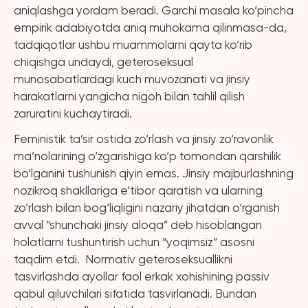
aniqlashga yordam beradi. Garchi masala ko‘pincha
empirik adabiyotda aniq muhokama qilinmasa-da,
tadqiqotlar ushbu muammolarni qayta ko‘rib
chiqishga undaydi, geteroseksual
munosabatlardagi kuch muvozanati va jinsiy
harakatlarni yangicha nigoh bilan tahlil qilish
zaruratini kuchaytiradi.
Feministik ta’sir ostida zo‘rlash va jinsiy zo‘ravonlik
ma’nolarining o‘zgarishiga ko‘p tomondan qarshilik
bo‘lganini tushunish qiyin emas. Jinsiy majburlashning
nozikroq shakllariga e’tibor qaratish va ularning
zo‘rlash bilan bog‘liqligini nazariy jihatdan o‘rganish
avval “shunchaki jinsiy aloqa” deb hisoblangan
holatlarni tushuntirish uchun “yoqimsiz” asosni
taqdim etdi. Normativ geteroseksuallikni
tasvirlashda ayollar faol erkak xohishining passiv
qabul qiluvchilari sifatida tasvirlanadi. Bundan