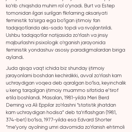
ko‘rib chiqishda muhim rol o‘ynadi. Burt va Estep
tomonidan ilgari surilgan fikrlarning aksariyati
feministik ta’sirga ega bo‘lgan ijtimoiy fan
tadqiqotlarida aks-sado topdi va rivojlantirildi.
Ushbu tadqiqotlar natijasida zo‘rlash va jinsiy
majburlashni psixologik o‘rganish jarayonida
feministik yondashuv asosiy paradigmalardan biriga
aylandi.
Juda qisqa vaqt ichida biz shunday ijtimoiy
jarayonlarni boshdan kechirdikki, avval zo‘rlash kam
uchraydigan voqea deb qaralgan bo‘lsa, keyinchalik
u keng tarqalgan ijtimoiy muammo sifatida e’tirof
etila boshlandi. Masalan, 1981-yilda Meri Berd
Deming va Ali Eppilar zo‘rlashni “statistik jihatdan
kam uchraydigan hodisa” deb ta’riflashgan (1981,
374-bet) bo‘lsa, 1977-yilda esa Edvard Shorter
“me’yoriy ayolning umri davomida zo‘rlanish ehtimoli