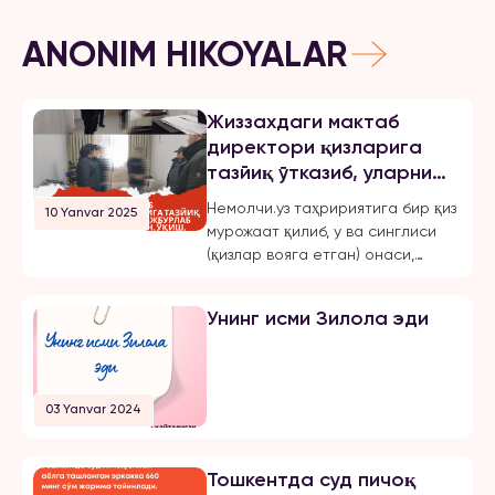
ANONIM HIKOYALAR
Жиззахдаги мактаб
директори қизларига
тазйиқ ўтказиб, уларни
мажбурлаб турмушга
Немолчи.уз таҳририятига бир қиз
10 Yanvar 2025
чиқарган, ўқиш,
мурожаат қилиб, у ва синглиси
ишлашдан маҳрум қилган
(қизлар вояга етган) онаси,
ва эркинликларини
Жиззах шаҳридаги 18-мактаб
чеклаган.
директори бўлмиш Шахноза
Унинг исми Зилола эди
Хасанова томонидан бир неча
бор зўравонлик ва тазйиққа
учрашганини маълум қилди.
Қуйида опа-сингиллардан
03 Yanvar 2024
бирининг хабарини эълон
қиламиз: «3 йилдан буён Тошкент
шаҳрида ҳам ўқиб, ҳам
Тошкентда суд пичоқ
ишлайман. 2024 йил 31 октябрь