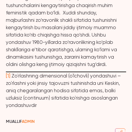
tushunchalarini kengaytirishga chaqirish muhim
feministik qadam bo‘ldi. Xuddi shunday,
majburlashni zo‘ravonlik shakli sifatida tushunishni
kengaytirish bu masalani jiddiy ijtimoiy muammo
sifatida ko‘rib chiqishga hissa qo‘shdi. Ushbu
yondashuv 1980-yillarda zo‘ravonlikning ko‘plab
shakllariga e’tibor qaratishga, ularning ko‘lami va
dinamikasini tushunishga, zararini kamaytirish va
oldini olishga keng ijtimoiy qiziqishni tug‘dirdi.
[1]
Zo`rlashning dimensional (o`lchovli) yondashuvi –
zo`rlashni yoki jinsiy tajovuzni tushinishda uni Keskin,
aniq chegaralangan hodisa sifatida emas, balki
uzluksiz (continuum) sifatida ko`rishga asoslangan
yondashuvdir
MUALLIF
ADMIN