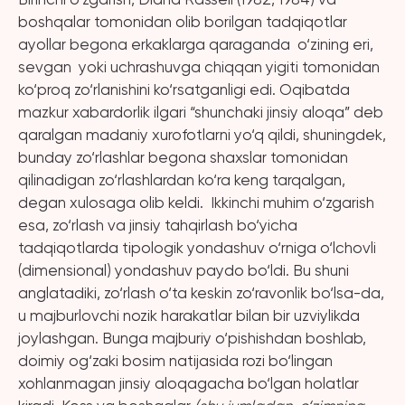
boshqalar tomonidan olib borilgan tadqiqotlar
ayollar begona erkaklarga qaraganda o‘zining eri,
sevgan yoki uchrashuvga chiqqan yigiti tomonidan
ko‘proq zo‘rlanishini ko‘rsatganligi edi. Oqibatda
mazkur xabardorlik ilgari “shunchaki jinsiy aloqa” deb
qaralgan madaniy xurofotlarni yo‘q qildi, shuningdek,
bunday zo‘rlashlar begona shaxslar tomonidan
qilinadigan zo‘rlashlardan ko‘ra keng tarqalgan,
degan xulosaga olib keldi. Ikkinchi muhim o‘zgarish
esa, zo‘rlash va jinsiy tahqirlash bo‘yicha
tadqiqotlarda tipologik yondashuv o‘rniga o‘lchovli
(dimensional) yondashuv paydo bo‘ldi. Bu shuni
anglatadiki, zo‘rlash o‘ta keskin zo‘ravonlik bo‘lsa-da,
u majburlovchi nozik harakatlar bilan bir uzviylikda
joylashgan. Bunga majburiy o‘pishishdan boshlab,
doimiy og‘zaki bosim natijasida rozi bo‘lingan
xohlanmagan jinsiy aloqagacha bo‘lgan holatlar