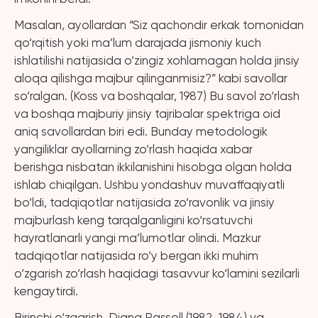
Masalan, ayollardan “Siz qachondir erkak tomonidan
qo‘rqitish yoki ma’lum darajada jismoniy kuch
ishlatilishi natijasida o‘zingiz xohlamagan holda jinsiy
aloqa qilishga majbur qilinganmisiz?” kabi savollar
so‘ralgan. (Koss va boshqalar, 1987) Bu savol zo‘rlash
va boshqa majburiy jinsiy tajribalar spektriga oid
aniq savollardan biri edi. Bunday metodologik
yangiliklar ayollarning zo‘rlash haqida xabar
berishga nisbatan ikkilanishini hisobga olgan holda
ishlab chiqilgan. Ushbu yondashuv muvaffaqiyatli
bo‘ldi, tadqiqotlar natijasida zo‘ravonlik va jinsiy
majburlash keng tarqalganligini ko‘rsatuvchi
hayratlanarli yangi ma’lumotlar olindi. Mazkur
tadqiqotlar natijasida ro‘y bergan ikki muhim
o‘zgarish zo‘rlash haqidagi tasavvur ko‘lamini sezilarli
kengaytirdi.
Birinchi o‘zgarish, Diana Rassell (1982, 1984) va