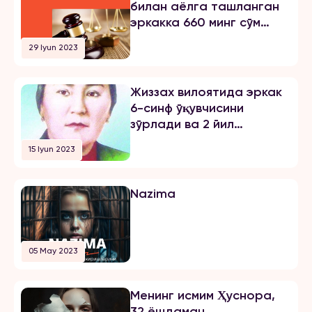
билан аёлга ташланган
куни мени умуман норози бўлган
эркакка 660 минг сўм
йигитга […]
жарима тайинлади
29 Iyun 2023
Жиззах вилоятида эркак
6-синф ўқувчисини
зўрлади ва 2 йил
озодликни чеклаш
15 Iyun 2023
жазосини олди
Nazima
05 May 2023
Менинг исмим Ҳуснора,
32 ёшдаман.