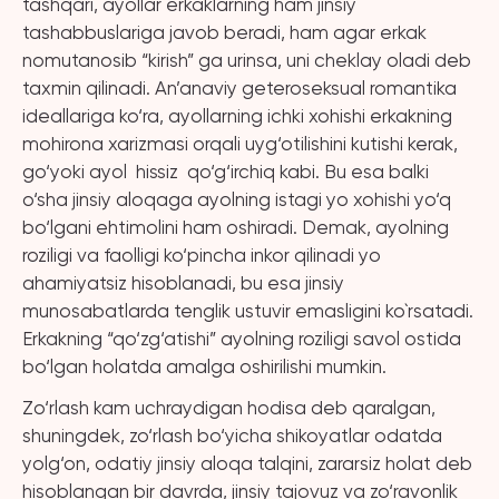
tashqari, ayollar erkaklarning ham jinsiy
tashabbuslariga javob beradi, ham agar erkak
nomutanosib “kirish” ga urinsa, uni cheklay oladi deb
taxmin qilinadi. An’anaviy geteroseksual romantika
ideallariga ko‘ra, ayollarning ichki xohishi erkakning
mohirona xarizmasi orqali uyg‘otilishini kutishi kerak,
go‘yoki ayol hissiz qo‘g‘irchiq kabi. Bu esa balki
o‘sha jinsiy aloqaga ayolning istagi yo xohishi yo‘q
bo‘lgani ehtimolini ham oshiradi. Demak, ayolning
roziligi va faolligi ko‘pincha inkor qilinadi yo
ahamiyatsiz hisoblanadi, bu esa jinsiy
munosabatlarda tenglik ustuvir emasligini ko`rsatadi.
Erkakning “qo‘zg‘atishi” ayolning roziligi savol ostida
bo‘lgan holatda amalga oshirilishi mumkin.
Zo‘rlash kam uchraydigan hodisa deb qaralgan,
shuningdek, zo‘rlash bo‘yicha shikoyatlar odatda
yolg‘on, odatiy jinsiy aloqa talqini, zararsiz holat deb
hisoblangan bir davrda, jinsiy tajovuz va zo‘ravonlik