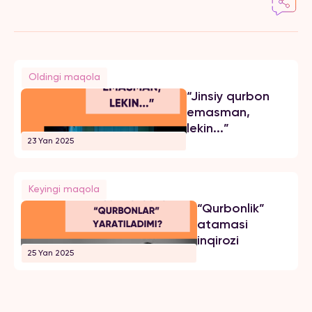
Oldingi maqola
“Jinsiy qurbon
emasman,
lekin...”
23 Yan 2025
Keyingi maqola
“Qurbonlik”
atamasi
inqirozi
25 Yan 2025