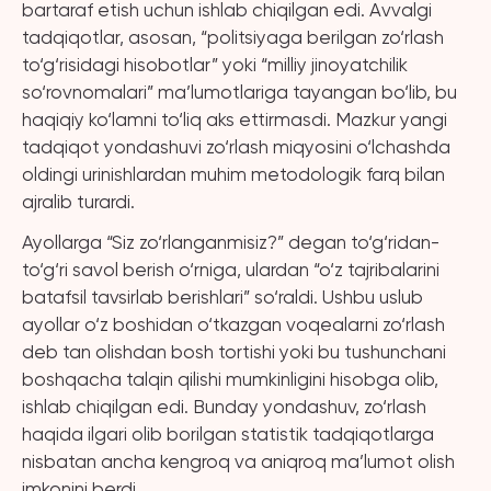
bartaraf etish uchun ishlab chiqilgan edi. Avvalgi
tadqiqotlar, asosan, “politsiyaga berilgan zo‘rlash
to‘g‘risidagi hisobotlar” yoki “milliy jinoyatchilik
so‘rovnomalari” ma’lumotlariga tayangan bo‘lib, bu
haqiqiy ko‘lamni to‘liq aks ettirmasdi. Mazkur yangi
tadqiqot yondashuvi zo‘rlash miqyosini o‘lchashda
oldingi urinishlardan muhim metodologik farq bilan
ajralib turardi.
Ayollarga “Siz zo‘rlanganmisiz?” degan to‘g‘ridan-
to‘g‘ri savol berish o‘rniga, ulardan “o‘z tajribalarini
batafsil tavsirlab berishlari” so‘raldi. Ushbu uslub
ayollar o‘z boshidan o‘tkazgan voqealarni zo‘rlash
deb tan olishdan bosh tortishi yoki bu tushunchani
boshqacha talqin qilishi mumkinligini hisobga olib,
ishlab chiqilgan edi. Bunday yondashuv, zo‘rlash
haqida ilgari olib borilgan statistik tadqiqotlarga
nisbatan ancha kengroq va aniqroq ma’lumot olish
imkonini berdi.