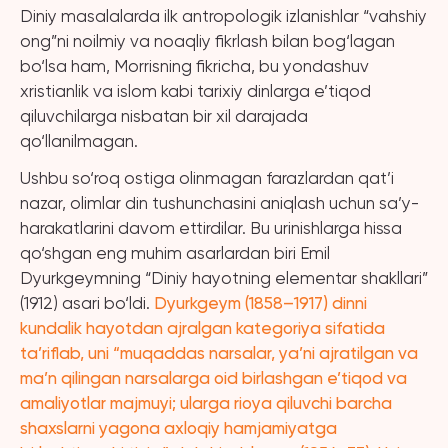
Diniy masalalarda ilk antropologik izlanishlar “vahshiy
ong”ni noilmiy va noaqliy fikrlash bilan bog‘lagan
bo‘lsa ham, Morrisning fikricha, bu yondashuv
xristianlik va islom kabi tarixiy dinlarga e’tiqod
qiluvchilarga nisbatan bir xil darajada
qo‘llanilmagan.
Ushbu so‘roq ostiga olinmagan farazlardan qat’i
nazar, olimlar din tushunchasini aniqlash uchun sa’y-
harakatlarini davom ettirdilar. Bu urinishlarga hissa
qo‘shgan eng muhim asarlardan biri Emil
Dyurkgeymning “Diniy hayotning elementar shakllari”
(1912) asari bo‘ldi.
Dyurkgeym (1858–1917) dinni
kundalik hayotdan ajralgan kategoriya sifatida
ta’riflab, uni “muqaddas narsalar, ya’ni ajratilgan va
ma’n qilingan narsalarga oid birlashgan e’tiqod va
amaliyotlar majmuyi; ularga rioya qiluvchi barcha
shaxslarni yagona axloqiy hamjamiyatga