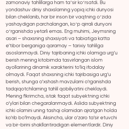
zamonaviy tahlillarga ham taʼsir koʻrsatdi. Bu
yondashuv diniy shaxslarning yopiq ichki dunyosi
bilan cheklanib, har bir inson bir vaqtning oʻzida
yashaydigan parchalangan, koʻp qirrali dunyoni
oʻrganishda yetarli emas. Eng muhimi, Jeymsning
asari – shaxsning shaxsiyati va tabiatiga katta
e’tibor berganiga qaramay – tarixiy tahlilga
asoslanmaydi. Diniy tajribaning ichki olamiga urg‘u
berish mening kitobimda tasvirlangan islom
ayollarining dinamik xarakterini to‘liq ifodalay
olmaydi. Faqat shaxsning ichki tajribasiga urg‘u
berish, shunga o‘xshash mavzularni o‘rganishda
tadqiqotchilarning tahlil qobiliyatini cheklaydi.
Mening fikrimcha, istak faqat subyektning ichki
o‘ylari bilan chegaralanmaydi. Aslida subyektning
ichki olamini uning tashqi olamidan ajratgan holda
ko‘rib bo‘lmaydi. Aksincha, ular o‘zaro ta’sir etuvchi
va bir-birini shakllantiradigan elementlardir. Diniy