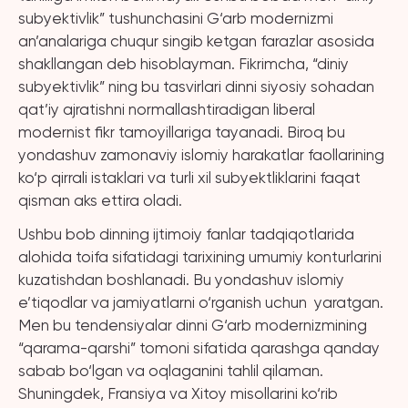
subyektivlik” tushunchasini G‘arb modernizmi
an’analariga chuqur singib ketgan farazlar asosida
shakllangan deb hisoblayman. Fikrimcha, “diniy
subyektivlik” ning bu tasvirlari dinni siyosiy sohadan
qat’iy ajratishni normallashtiradigan liberal
modernist fikr tamoyillariga tayanadi. Biroq bu
yondashuv zamonaviy islomiy harakatlar faollarining
ko‘p qirrali istaklari va turli xil subyektliklarini faqat
qisman aks ettira oladi.
Ushbu bob dinning ijtimoiy fanlar tadqiqotlarida
alohida toifa sifatidagi tarixining umumiy konturlarini
kuzatishdan boshlanadi. Bu yondashuv islomiy
e’tiqodlar va jamiyatlarni o‘rganish uchun yaratgan.
Men bu tendensiyalar dinni G‘arb modernizmining
“qarama-qarshi” tomoni sifatida qarashga qanday
sabab bo‘lgan va oqlaganini tahlil qilaman.
Shuningdek, Fransiya va Xitoy misollarini ko‘rib