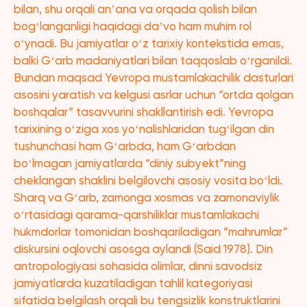
bilan, shu orqali anʼana va orqada qolish bilan
bogʻlanganligi haqidagi daʼvo ham muhim rol
oʻynadi. Bu jamiyatlar oʻz tarixiy kontekstida emas,
balki Gʻarb madaniyatlari bilan taqqoslab oʻrganildi.
Bundan maqsad Yevropa mustamlakachilik dasturlari
asosini yaratish va kelgusi asrlar uchun “ortda qolgan
boshqalar” tasavvurini shakllantirish edi. Yevropa
tarixining oʻziga xos yoʻnalishlaridan tugʻilgan din
tushunchasi ham Gʻarbda, ham Gʻarbdan
boʻlmagan jamiyatlarda “diniy subyekt”ning
cheklangan shaklini belgilovchi asosiy vosita boʻldi.
Sharq va Gʻarb, zamonga xosmas va zamonaviylik
oʻrtasidagi qarama-qarshiliklar mustamlakachi
hukmdorlar tomonidan boshqariladigan “mahrumlar”
diskursini oqlovchi asosga aylandi (Said 1978). Din
antropologiyasi sohasida olimlar, dinni savodsiz
jamiyatlarda kuzatiladigan tahlil kategoriyasi
sifatida belgilash orqali bu tengsizlik konstruktlarini