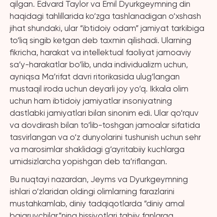
qilgan. Edvard Taylor va Emil Dyurkgeymning din
haqidagi tahlillarida ko‘zga tashlanadigan o‘xshash
jihat shundaki, ular “ibtidoiy odam” jamiyat tarkibiga
to‘liq singib ketgan deb taxmin qilishadi. Ularning
fikricha, harakat va intellektual faoliyat jamoaviy
sa’y-harakatlar bo‘lib, unda individualizm uchun,
ayniqsa Ma’rifat davri ritorikasida ulug‘langan
mustaqil iroda uchun deyarli joy yo‘q. Ikkala olim
uchun ham ibtidoiy jamiyatlar insoniyatning
dastlabki jamiyatlari bilan sinonim edi. Ular qo‘rquv
va dovdirash bilan to‘lib-toshgan jamoalar sifatida
tasvirlangan va o‘z dunyolarini tushunish uchun sehr
va marosimlar shaklidagi g‘ayritabiiy kuchlarga
umidsizlarcha yopishgan deb ta’riflangan.
Bu nuqtayi nazardan, Jeyms va Dyurkgeymning
ishlari o‘zlaridan oldingi olimlarning farazlarini
mustahkamlab, diniy tadqiqotlarda “diniy amal
bajaruvchilar”ning hissiyotlari tabiiy fanlarga