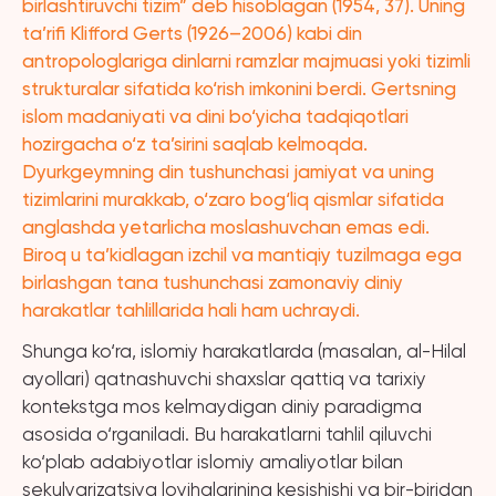
birlashtiruvchi tizim” deb hisoblagan (1954, 37). Uning
ta’rifi Klifford Gerts (1926–2006) kabi din
antropologlariga dinlarni ramzlar majmuasi yoki tizimli
strukturalar sifatida ko‘rish imkonini berdi. Gertsning
islom madaniyati va dini bo‘yicha tadqiqotlari
hozirgacha o‘z ta’sirini saqlab kelmoqda.
Dyurkgeymning din tushunchasi jamiyat va uning
tizimlarini murakkab, o‘zaro bog‘liq qismlar sifatida
anglashda yetarlicha moslashuvchan emas edi.
Biroq u ta’kidlagan izchil va mantiqiy tuzilmaga ega
birlashgan tana tushunchasi zamonaviy diniy
harakatlar tahlillarida hali ham uchraydi.
Shunga ko‘ra, islomiy harakatlarda (masalan, al-Hilal
ayollari) qatnashuvchi shaxslar qattiq va tarixiy
kontekstga mos kelmaydigan diniy paradigma
asosida o‘rganiladi. Bu harakatlarni tahlil qiluvchi
ko‘plab adabiyotlar islomiy amaliyotlar bilan
sekulyarizatsiya loyihalarining kesishishi va bir-biridan