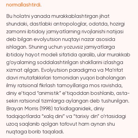
normallashtirdi.
Bu holatni yanada murakkablashtirgan jihat
shundaki, dastlabki antropologlar, odatda, hozirgi
zamonni ibtidoiy jamiyatlarning rivojlanishi natijasi
deb bilgan evolyutsion nuqtayi nazar asosida
ishlagan. Shuning uchun yozuvsiz jamiyatlarga
ibtidoiy hayot modeli sifatida qaralib, ular murakkab
g‘oyalarning soddalashtirilgan shakllarini izlashga
xizmat qilgan. Evolyutsion paradigma va Ma’rifat
davri mutafakkirlari tomonidan yuqori baholangan
ilmiy ratsional fikrlash tamoyillariga mos ravishda,
diniy e’tiqod “animistik” e’tiqoddan boshlanib, asta-
sekin ratsional tizimlarga aylangan deb tushunilgan.
Brayan Morris (1998) ta’kidlaganidek, diniy
tadqiqotlarda “xalq dini” va “tarixiy din” o‘rtasidagi
uzoq saqlanib qolgan tafovut ham aynan shu
nuqtaga borib taqaladi.