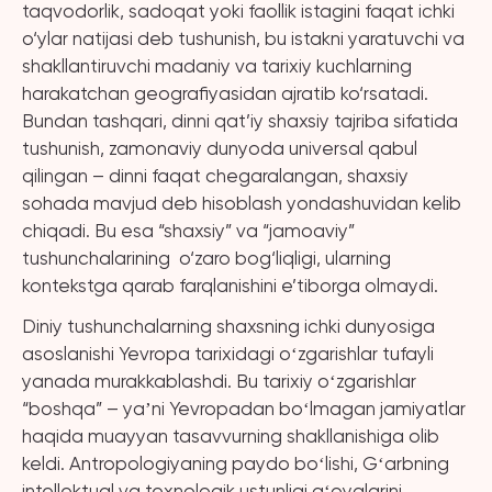
taqvodorlik, sadoqat yoki faollik istagini faqat ichki
o‘ylar natijasi deb tushunish, bu istakni yaratuvchi va
shakllantiruvchi madaniy va tarixiy kuchlarning
harakatchan geografiyasidan ajratib ko‘rsatadi.
Bundan tashqari, dinni qat’iy shaxsiy tajriba sifatida
tushunish, zamonaviy dunyoda universal qabul
qilingan – dinni faqat chegaralangan, shaxsiy
sohada mavjud deb hisoblash yondashuvidan kelib
chiqadi. Bu esa “shaxsiy” va “jamoaviy”
tushunchalarining o‘zaro bog‘liqligi, ularning
kontekstga qarab farqlanishini e’tiborga olmaydi.
Diniy tushunchalarning shaxsning ichki dunyosiga
asoslanishi Yevropa tarixidagi oʻzgarishlar tufayli
yanada murakkablashdi. Bu tarixiy oʻzgarishlar
“boshqa” – yaʼni Yevropadan boʻlmagan jamiyatlar
haqida muayyan tasavvurning shakllanishiga olib
keldi. Antropologiyaning paydo boʻlishi, Gʻarbning
intellektual va texnologik ustunligi gʻoyalarini