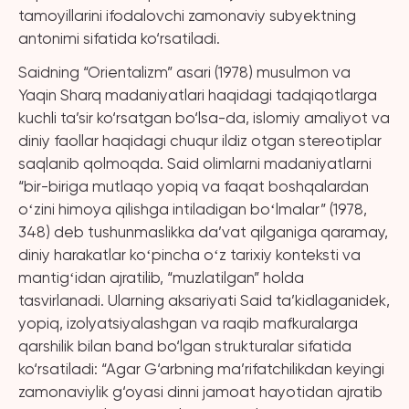
tamoyillarini ifodalovchi zamonaviy subyektning
antonimi sifatida ko‘rsatiladi.
Saidning “Orientalizm” asari (1978) musulmon va
Yaqin Sharq madaniyatlari haqidagi tadqiqotlarga
kuchli ta’sir ko‘rsatgan bo‘lsa-da, islomiy amaliyot va
diniy faollar haqidagi chuqur ildiz otgan stereotiplar
saqlanib qolmoqda. Said olimlarni madaniyatlarni
“bir-biriga mutlaqo yopiq va faqat boshqalardan
oʻzini himoya qilishga intiladigan boʻlmalar” (1978,
348) deb tushunmaslikka da’vat qilganiga qaramay,
diniy harakatlar koʻpincha oʻz tarixiy konteksti va
mantigʻidan ajratilib, “muzlatilgan” holda
tasvirlanadi. Ularning aksariyati Said ta’kidlaganidek,
yopiq, izolyatsiyalashgan va raqib mafkuralarga
qarshilik bilan band bo‘lgan strukturalar sifatida
ko‘rsatiladi: “Agar G‘arbning ma’rifatchilikdan keyingi
zamonaviylik g‘oyasi dinni jamoat hayotidan ajratib