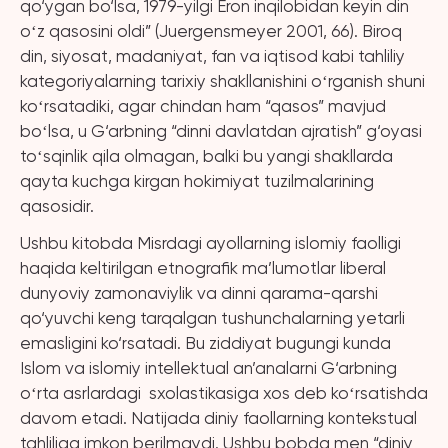
qo‘ygan bo‘lsa, 1979-yilgi Eron inqilobidan keyin din
oʻz qasosini oldi” (Juergensmeyer 2001, 66). Biroq
din, siyosat, madaniyat, fan va iqtisod kabi tahliliy
kategoriyalarning tarixiy shakllanishini oʻrganish shuni
koʻrsatadiki, agar chindan ham “qasos” mavjud
boʻlsa, u G‘arbning “dinni davlatdan ajratish” g‘oyasi
toʻsqinlik qila olmagan, balki bu yangi shakllarda
qayta kuchga kirgan hokimiyat tuzilmalarining
qasosidir.
Ushbu kitobda Misrdagi ayollarning islomiy faolligi
haqida keltirilgan etnografik ma’lumotlar liberal
dunyoviy zamonaviylik va dinni qarama-qarshi
qo‘yuvchi keng tarqalgan tushunchalarning yetarli
emasligini ko‘rsatadi. Bu ziddiyat bugungi kunda
Islom va islomiy intellektual an’analarni G‘arbning
oʻrta asrlardagi sxolastikasiga xos deb koʻrsatishda
davom etadi. Natijada diniy faollarning kontekstual
tahliliga imkon berilmaydi. Ushbu bobda men “diniy