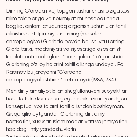
Dinning G‘arbda rivoj topgan tushunchasi o‘ziga xos
bilim talablariga va hokimiyat munosabatlariga
bog‘liq, dinlarni chuqurroq o‘rganish uchun ular tahlil
qilinishi shart. Ijtimoiy fanlarning (masalan,
antropologiya) G‘arbda paydo bo‘lishi va ularning
G‘arb tarixi, madaniyati va siyosatiga asoslanishi
ko‘plab antropologlarni “boshqalarni” o‘rganishda
G‘arbning o‘z loyihalarini tahlil qilishga undaydi. Pol
Rabinov bu jarayonni “G‘arbona
antropologiyalashtirish” deb ataydi (1986, 234).
Men diniy amaliyot bilan shug‘ullanuvchi subyektlar
haqida tafakkur uchun gegemonik tizimni yaratgan
konseptual vositalarni tahlil qilishdan boshlayman.
Qisqa qilib aytganda, G‘arbning din, diniy
harakatlar, xususan islom madaniyati va jamiyatlari
haqidagi ilmiy yondashuvlarini
“antropologiyalashtirish”ga harakat qilaman. Dunyo