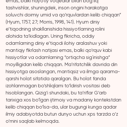
emas, balki hayotiy voqealar bilan bog‘liq
tashvishlar, shuningdek, inson ongini harakatga
soluvchi doimiy umid va qo‘rquvlardan kelib chiqqan”
(Hyum, 1757, 27; Morris, 1998, 141). Hyum diniy
e’tiqodning shakllanishida hissiyotlarning rolini
alohida ta’kidlagan. Uning fikricha, oddiy
odamlarning diniy e’tiqodi ilohiy aralashuv yoki
mantiqiy fikrlash natijasi emas, balki qo‘rquv kabi
hissiyotlar va odamlarning “ortiqcha sig`inishga”
moyilligidan kelib chiqqan. Ma’rifatchilik davrida din
hissiyotga asoslangan, mantiqsiz va ilmga qarama-
qarshi holat sifatida qaralgan. Bu holat fanda
izohlanmagan bo‘shliqlarni to‘ldirish vositasi deb
hisoblangan. Qizig‘i shundaki, bu ta’riflar G‘arb
tarixiga xos bo‘lgan ijtimoiy va madaniy kontekstdan
kelib chiqqan bo‘lsa-da, ular bugungi kunga qadar
ilmiy adabiyotda butun dunyo uchun xps tarzda o‘z
o‘rnini saqlab kelmoqda.