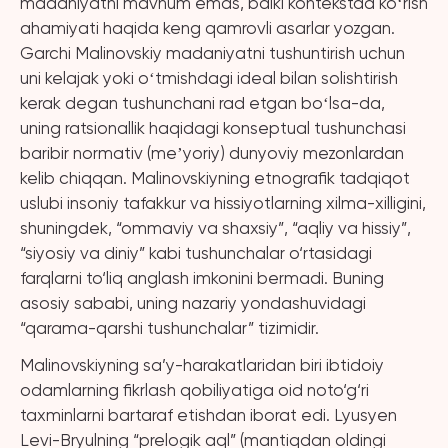
madaniyatni mavhum emas, balki kontekstda koʻrish
ahamiyati haqida keng qamrovli asarlar yozgan.
Garchi Malinovskiy madaniyatni tushuntirish uchun
uni kelajak yoki oʻtmishdagi ideal bilan solishtirish
kerak degan tushunchani rad etgan boʻlsa-da,
uning ratsionallik haqidagi konseptual tushunchasi
baribir normativ (meʼyoriy) dunyoviy mezonlardan
kelib chiqqan. Malinovskiyning etnografik tadqiqot
uslubi insoniy tafakkur va hissiyotlarning xilma-xilligini,
shuningdek, “ommaviy va shaxsiy”, “aqliy va hissiy”,
“siyosiy va diniy” kabi tushunchalar o‘rtasidagi
farqlarni to‘liq anglash imkonini bermadi. Buning
asosiy sababi, uning nazariy yondashuvidagi
“qarama-qarshi tushunchalar” tizimidir.
Malinovskiyning sa’y-harakatlaridan biri ibtidoiy
odamlarning fikrlash qobiliyatiga oid noto‘g‘ri
taxminlarni bartaraf etishdan iborat edi. Lyusyen
Levi-Bryulning “prelogik aql” (mantiqdan oldingi