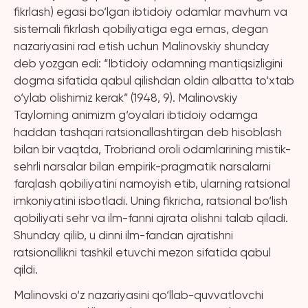
fikrlash) egasi bo‘lgan ibtidoiy odamlar mavhum va
sistemali fikrlash qobiliyatiga ega emas, degan
nazariyasini rad etish uchun Malinovskiy shunday
deb yozgan edi: “Ibtidoiy odamning mantiqsizligini
dogma sifatida qabul qilishdan oldin albatta to‘xtab
o‘ylab olishimiz kerak” (1948, 9). Malinovskiy
Taylorning animizm g‘oyalari ibtidoiy odamga
haddan tashqari ratsionallashtirgan deb hisoblash
bilan bir vaqtda, Trobriand oroli odamlarining mistik-
sehrli narsalar bilan empirik-pragmatik narsalarni
farqlash qobiliyatini namoyish etib, ularning ratsional
imkoniyatini isbotladi. Uning fikricha, ratsional bo‘lish
qobiliyati sehr va ilm-fanni ajrata olishni talab qiladi.
Shunday qilib, u dinni ilm-fandan ajratishni
ratsionallikni tashkil etuvchi mezon sifatida qabul
qildi.
Malinovski o‘z nazariyasini qo‘llab-quvvatlovchi