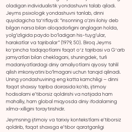
oladigan individualistik yondashuvni talab qiladi.
Jeyms psixologik yondashuvni tanlab, dinni
quyidagicha taʼriflaydi: “insonning o‘zini ilohiy deb
bilgan narsa bilan aloqadorligini anglagan holda,
yolg‘izligida paydo bo‘ladigan his-tuyg‘ular,
harakatlar va tajribalar” (1979, 50). Biroq Jeyms
koʻpincha tadqiqotlarini faqat oʻz tajribasi va Gʻarb
jamiyatlari bilan cheklagani, shuningdek, turli
madaniyatlardagi diniy amaliyotlarni qiyosiy tahlil
qilish imkoniyatini bo‘lmagani uchun tanqid qilinadi.
Uning yondashuvining eng katta kamchiligi – dinni
faqat shaxsiy tajriba doirasida ko‘rib, ijtimoiy
hodisalarni e’tiborsiz qoldirishi va natijada ham
mahalliy, ham global miqyosda diniy ifodalarning
xilma-xilligini toraytirishidir.
Jeymsning ijtimoiy va tarixiy kontekstlarni e’tiborsiz
qoldirib, faqat shaxsga e’tibor qaratganligi