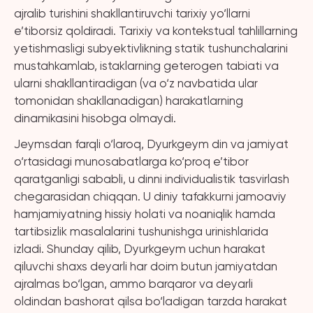
ajralib turishini shakllantiruvchi tarixiy yo‘llarni
e’tiborsiz qoldiradi. Tarixiy va kontekstual tahlillarning
yetishmasligi subyektivlikning statik tushunchalarini
mustahkamlab, istaklarning geterogen tabiati va
ularni shakllantiradigan (va o‘z navbatida ular
tomonidan shakllanadigan) harakatlarning
dinamikasini hisobga olmaydi.
Jeymsdan farqli o‘laroq, Dyurkgeym din va jamiyat
o‘rtasidagi munosabatlarga ko‘proq e’tibor
qaratganligi sababli, u dinni individualistik tasvirlash
chegarasidan chiqqan. U diniy tafakkurni jamoaviy
hamjamiyatning hissiy holati va noaniqlik hamda
tartibsizlik masalalarini tushunishga urinishlarida
izladi. Shunday qilib, Dyurkgeym uchun harakat
qiluvchi shaxs deyarli har doim butun jamiyatdan
ajralmas bo‘lgan, ammo barqaror va deyarli
oldindan bashorat qilsa bo‘ladigan tarzda harakat