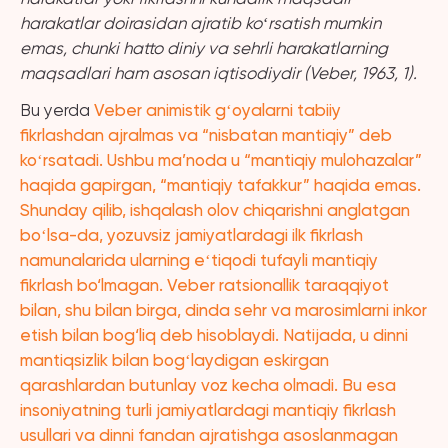
harakatlar doirasidan ajratib koʻrsatish mumkin
emas, chunki hatto diniy va sehrli harakatlarning
maqsadlari ham asosan iqtisodiydir (Veber, 1963, 1).
Bu yerda
Veber animistik gʻoyalarni tabiiy
fikrlashdan ajralmas va “nisbatan mantiqiy” deb
koʻrsatadi. Ushbu ma’noda u “mantiqiy mulohazalar”
haqida gapirgan, “mantiqiy tafakkur” haqida emas.
Shunday qilib, ishqalash olov chiqarishni anglatgan
boʻlsa-da, yozuvsiz jamiyatlardagi ilk fikrlash
namunalarida ularning eʻtiqodi tufayli mantiqiy
fikrlash bo‘lmagan. Veber ratsionallik taraqqiyot
bilan, shu bilan birga, dinda sehr va marosimlarni inkor
etish bilan bog‘liq deb hisoblaydi. Natijada, u dinni
mantiqsizlik bilan bogʻlaydigan eskirgan
qarashlardan butunlay voz kecha olmadi. Bu esa
insoniyatning turli jamiyatlardagi mantiqiy fikrlash
usullari va dinni fandan ajratishga asoslanmagan