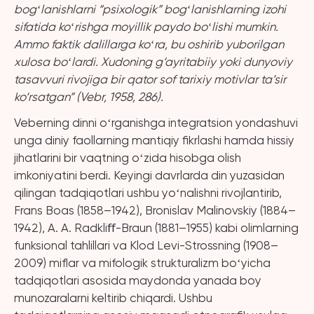
bogʻlanishlarni “psixologik” bogʻlanishlarning izohi
sifatida koʻrishga moyillik paydo boʻlishi mumkin.
Ammo faktik dalillarga koʻra, bu oshirib yuborilgan
xulosa boʻlardi. Xudoning g‘ayritabiiy yoki dunyoviy
tasavvuri rivojiga bir qator sof tarixiy motivlar ta’sir
ko‘rsatgan” (Vebr, 1958, 286).
Veberning dinni oʻrganishga integratsion yondashuvi
unga diniy faollarning mantiqiy fikrlashi hamda hissiy
jihatlarini bir vaqtning oʻzida hisobga olish
imkoniyatini berdi. Keyingi davrlarda din yuzasidan
qilingan tadqiqotlari ushbu yoʻnalishni rivojlantirib,
Frans Boas (1858–1942), Bronislav Malinovskiy (1884–
1942), A. A. Radkliﬀ-Braun (1881–1955) kabi olimlarning
funksional tahlillari va Klod Levi-Strossning (1908–
2009) miflar va mifologik strukturalizm boʻyicha
tadqiqotlari asosida maydonda yanada boy
munozaralarni keltirib chiqardi. Ushbu