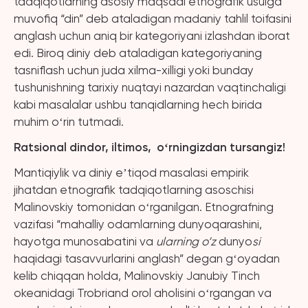
tadqiqotlarning asosiy maqsadi etnografik usulga
muvofiq “din” deb ataladigan madaniy tahlil toifasini
anglash uchun aniq bir kategoriyani izlashdan iborat
edi. Biroq diniy deb ataladigan kategoriyaning
tasniflash uchun juda xilma-xilligi yoki bunday
tushunishning tarixiy nuqtayi nazardan vaqtinchaligi
kabi masalalar ushbu tanqidlarning hech birida
muhim oʻrin tutmadi.
Ratsional dindor, iltimos, oʻrningizdan tursangiz!
Mantiqiylik va diniy eʼtiqod masalasi empirik
jihatdan etnografik tadqiqotlarning asoschisi
Malinovskiy tomonidan oʻrganilgan. Etnografning
vazifasi “mahalliy odamlarning dunyoqarashini,
hayotga munosabatini va
ularning o‘z
dunyo
si
haqidagi tasavvurlarini anglash” degan gʻoyadan
kelib chiqqan holda, Malinovskiy Janubiy Tinch
okeanidagi Trobriand orol aholisini oʻrgangan va