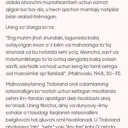
oldida ishonchni mustahkamlash uchun xizmat
qilgan boʻlsa-da, u hech qachon mantiqiy natijalar
bilan aralashtirilmagan.
Uning soʻzlariga koʻra:
“Eng muhim jihat shundaki, lagunada baliq
ovlayotgan inson oʻz bilim va mahoratiga toʻliq
ishonadi va bu holatda sehr yo`q. Aksincha, xavf va
mavhumliklarga toʻla ochiq dengizda baliq ovlash
xavfli, xavfsizlik va hosil uchun keng koʻlamli sehrga
oid marosimlar qoʻllaniladi”. (Malinovski, 1948, 30–31).
Malinovskiylarning Trobriand oroli odamlarining
ratsionalligini koʻrsatish uchun keltirgan misollarida
sehrni ilm-fandan ajratilgan deb hisoblashi aniq
koʻrinadi. Uning fikricha, diniy va dunyoviy-ilmiy
sohalar oʻrtasidagi farqlanish ratsionallikni
belgilovchi hal qiluvchi omil hisoblanadi. U Trobriand
aholisining “din”, “sehr” yoki “ilm-fan” kabi Gʻarbda