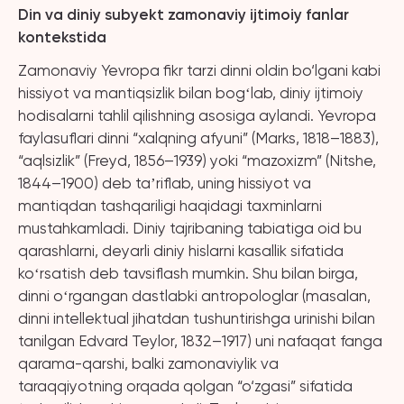
Din va diniy subyekt zamonaviy ijtimoiy fanlar
kontekstida
Zamonaviy Yevropa fikr tarzi dinni oldin bo‘lgani kabi
hissiyot va mantiqsizlik bilan bogʻlab, diniy ijtimoiy
hodisalarni tahlil qilishning asosiga aylandi. Yevropa
faylasuflari dinni “xalqning afyuni” (Marks, 1818–1883),
“aqlsizlik” (Freyd, 1856–1939) yoki “mazoxizm” (Nitshe,
1844–1900) deb taʼriflab, uning hissiyot va
mantiqdan tashqariligi haqidagi taxminlarni
mustahkamladi. Diniy tajribaning tabiatiga oid bu
qarashlarni, deyarli diniy hislarni kasallik sifatida
koʻrsatish deb tavsiflash mumkin. Shu bilan birga,
dinni oʻrgangan dastlabki antropologlar (masalan,
dinni intellektual jihatdan tushuntirishga urinishi bilan
tanilgan Edvard Teylor, 1832–1917) uni nafaqat fanga
qarama-qarshi, balki zamonaviylik va
taraqqiyotning orqada qolgan “o‘zgasi” sifatida