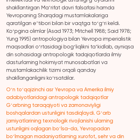
shakllantirgan Maʼrifat davri falsafasi hamda
Yevropaning Sharqdagi mustamlakalariga
qaratilgan eʼtibori bilan bir vaqtga toʻgʻri keldi.
Koʻpgina olimlar (Asad 1973; Mitchell 1988; Said 1978;
Yung 1995) antropologiya bilan Yevropa imperialistik
maqsadlari oʻrtasidagi bogʻliqlikni taʼkidlab, ayniqsa
din sohasidagi antropologik tadqiqotlarda ilmiy
dasturlarning hokimiyat munosabatlari va
mustamlakachilik tizimi orqali qanday
shakllanganligini koʻrsatdilar.
Oʻn toʻqqizinchi asr Yevropa va Amerika ilmiy
adabiyotlaridagi antropologik tadqiqotlar
Gʻarbning taraqqiyoti va zamonaviyligi
boshqalardan ustunligini tasdiqlaydi. Gʻarb
jamiyatlarining texnologik rivojlanishi ularning
ustunligini oqlagan boʻlsa-da, Yevropadan
boʻlmagan madaniyatlarning xurofot, sehr va din