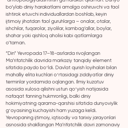
bo‘ylab diniy harakatlarni amalga oshiruvchi va faol
ishtirok etuvchi individuallardan boshlab, keyin
ijtimoiy jihatdan faol guruhlarga – onalar, otalar,
ishchilar, fuqarolar, ziyolilar, kambag‘allar, boylar,
shahar yoki qishloq aholisi kabi qatlamlarga
o‘taman.
“Din” Yevropada 17–18-asrlarda rivojlangan
Ma’rifatchilik davrida markaziy tanqidiy element
sifatida paydo boʻldi. Davlat qurish loyihalari bilan
mahalliy elita kuchlari oʻrtasidagi ziddiyatlar diniy
terminlar yordamida oqlangan. Ilmiy kuzatuv
asosida xulosa qilishni ustun qoʻyish natijasida
nafaqat fanning hukmronligi, balki diniy
hokimiyatning qarama-qarshisi sifatida dunyoviylik
gʻoyasining kuchayishi ham yuzaga keldi.
Yevropaning ijtimoiy, iqtisodiy va tarixiy jarayonlari
asnosida shakllangan Ma’rifatchilik davri zamonaviy