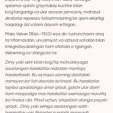
qarama-qarshi g‘ayritabiiy kuchlar bilan
bog‘langanligi va ular asosan jamoaviy, mahdud
dindorlar repressiv birlashmasining bir qismi ekanligi
haqidagi da’volarni davom ettirgan.
Maks Veber (1864–1920) esa din tushunchasini aniq
taʼriflamasdan, uni jamiyat va iqtisod sohalari bilan
integratsiyalashgan tizim sifatida oʻrgangan.
Veberning soʻzlariga koʻra:
Diniy yoki sehr bilan bog‘liq motivatsiyaga
asoslangan harakatlar nisbatan mantiqiy
harakatlardir. Bu ayniqsa ularning dastlabki
namoyon boʻlish davrida ko‘rinadi. Bu harakatlar
tajriba qoidalariga amal qiladi, garchi ular doim
ham maqsadga mos harakatlar sxemasiga muvofiq
boʻlmasa-da. Misol uchun, ishqalash alanga paydo
qiladi… Diniy yoki sehrga asoslangan xatti-
harakatlar yoki fikrlashni kundalik maqsadli