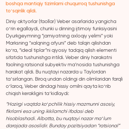
boshqa mantiqiy tizimlarni chuqurroq tushunishga
toʻsqinlik qildi.
Diniy aktyorlar (faollar) Veber asarlarida yangicha
oʻrin egallaydi, chunki u dinning ijtimoiy funksiyasini
Dyurkgeymning “jamiyatning axloqiy yelimi” yoki
Marksning “xalqning afyuni” deb talqin qilishdan
koʻra, “ideal tiplar”ni qiyosiy tadqiq qilish elementi
sifatida tushunishga intildi. Veber diniy harakatni
faolning ratsional subyektiv ma’nosida tushunishga
harakat qildi. Bu nuqtayi nazarda u Taylordan
taʼsirlangan. Biroq undan oldingi din olimlaridan farqli
oʻlaroq, Veber dindagi hissiy omilni qayta koʻrib
chiqish kerakligini taʼkidlaydi:
“Hozirgi vaqtda koʻpchilik hissiy mazmunni asosiy,
fikrlarni esa uning ikkilamchi ifodasi deb
hisoblashadi. Albatta, bu nuqtayi nazar maʼlum
darajada asoslidir. Bunday pozitsiyadan “ratsional”