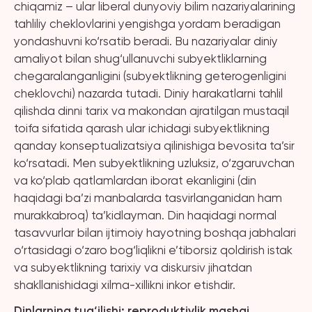
chiqamiz – ular liberal dunyoviy bilim nazariyalarining
tahliliy cheklovlarini yengishga yordam beradigan
yondashuvni ko‘rsatib beradi. Bu nazariyalar diniy
amaliyot bilan shug‘ullanuvchi subyektliklarning
chegaralanganligini (subyektlikning geterogenligini
cheklovchi) nazarda tutadi. Diniy harakatlarni tahlil
qilishda dinni tarix va makondan ajratilgan mustaqil
toifa sifatida qarash ular ichidagi subyektlikning
qanday konseptualizatsiya qilinishiga bevosita ta’sir
ko‘rsatadi. Men subyektlikning uzluksiz, o‘zgaruvchan
va ko‘plab qatlamlardan iborat ekanligini (din
haqidagi ba’zi manbalarda tasvirlanganidan ham
murakkabroq) ta’kidlayman. Din haqidagi normal
tasavvurlar bilan ijtimoiy hayotning boshqa jabhalari
o‘rtasidagi o‘zaro bog‘liqlikni e’tiborsiz qoldirish istak
va subyektlikning tarixiy va diskursiv jihatdan
shakllanishidagi xilma-xillikni inkor etishdir.
Dinlarning tug‘ilishi: reproduktivlik mashqi