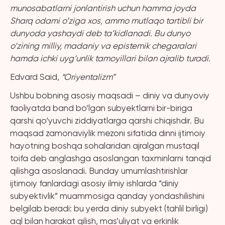
munosabatlarni jonlantirish uchun hamma joyda
Sharq odami o‘ziga xos, ammo mutlaqo tartibli bir
dunyoda yashaydi deb ta’kidlanadi. Bu dunyo
o‘zining milliy, madaniy va epistemik chegaralari
hamda ichki uyg‘unlik tamoyillari bilan ajralib turadi.
Edvard Said,
“Oriyentalizm”
Ushbu bobning asosiy maqsadi – diniy va dunyoviy
faoliyatda band bo‘lgan subyektlarni bir-biriga
qarshi qo‘yuvchi ziddiyatlarga qarshi chiqishdir. Bu
maqsad zamonaviylik mezoni sifatida dinni ijtimoiy
hayotning boshqa sohalaridan ajralgan mustaqil
toifa deb anglashga asoslangan taxminlarni tanqid
qilishga asoslanadi. Bunday umumlashtirishlar
ijtimoiy fanlardagi asosiy ilmiy ishlarda “diniy
subyektivlik” muammosiga qanday yondashilishini
belgilab beradi: bu yerda diniy subyekt (tahlil birligi)
aql bilan harakat qilish, mas’uliyat va erkinlik