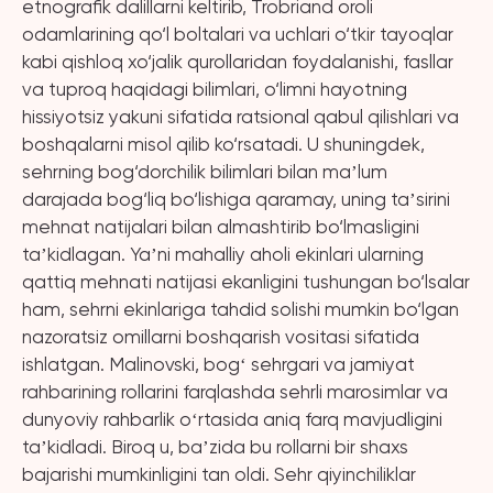
etnografik dalillarni keltirib, Trobriand oroli
odamlarining qo‘l boltalari va uchlari o‘tkir tayoqlar
kabi qishloq xo‘jalik qurollaridan foydalanishi, fasllar
va tuproq haqidagi bilimlari, o‘limni hayotning
hissiyotsiz yakuni sifatida ratsional qabul qilishlari va
boshqalarni misol qilib ko‘rsatadi. U shuningdek,
sehrning bog‘dorchilik bilimlari bilan maʼlum
darajada bog‘liq bo‘lishiga qaramay, uning taʼsirini
mehnat natijalari bilan almashtirib bo‘lmasligini
taʼkidlagan. Yaʼni mahalliy aholi ekinlari ularning
qattiq mehnati natijasi ekanligini tushungan bo‘lsalar
ham, sehrni ekinlariga tahdid solishi mumkin bo‘lgan
nazoratsiz omillarni boshqarish vositasi sifatida
ishlatgan. Malinovski, bogʻ sehrgari va jamiyat
rahbarining rollarini farqlashda sehrli marosimlar va
dunyoviy rahbarlik oʻrtasida aniq farq mavjudligini
taʼkidladi. Biroq u, baʼzida bu rollarni bir shaxs
bajarishi mumkinligini tan oldi. Sehr qiyinchiliklar