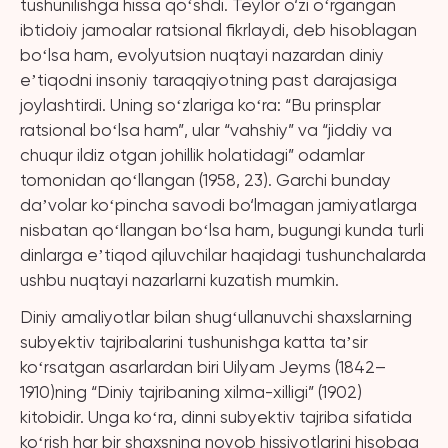
tushunilishga hissa qoʻshdi. Teylor o‘zi oʻrgangan
ibtidoiy jamoalar ratsional fikrlaydi, deb hisoblagan
boʻlsa ham, evolyutsion nuqtayi nazardan diniy
eʼtiqodni insoniy taraqqiyotning past darajasiga
joylashtirdi. Uning soʻzlariga koʻra: “Bu prinsplar
ratsional boʻlsa ham”, ular “vahshiy” va “jiddiy va
chuqur ildiz otgan johillik holatidagi” odamlar
tomonidan qoʻllangan (1958, 23). Garchi bunday
daʼvolar koʻpincha savodi bo‘lmagan jamiyatlarga
nisbatan qoʻllangan boʻlsa ham, bugungi kunda turli
dinlarga eʼtiqod qiluvchilar haqidagi tushunchalarda
ushbu nuqtayi nazarlarni kuzatish mumkin.
Diniy amaliyotlar bilan shugʻullanuvchi shaxslarning
subyektiv tajribalarini tushunishga katta taʼsir
koʻrsatgan asarlardan biri Uilyam Jeyms (1842–
1910)ning “Diniy tajribaning xilma-xilligi” (1902)
kitobidir. Unga koʻra, dinni subyektiv tajriba sifatida
koʻrish har bir shaxsning noyob hissiyotlarini hisobga