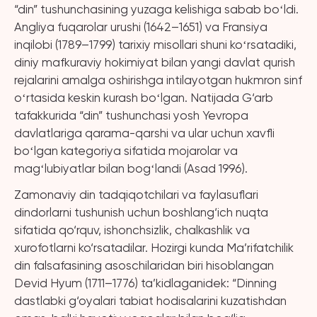
“din” tushunchasining yuzaga kelishiga sabab boʻldi.
Angliya fuqarolar urushi (1642–1651) va Fransiya
inqilobi (1789–1799) tarixiy misollari shuni koʻrsatadiki,
diniy mafkuraviy hokimiyat bilan yangi davlat qurish
rejalarini amalga oshirishga intilayotgan hukmron sinf
oʻrtasida keskin kurash boʻlgan. Natijada G‘arb
tafakkurida “din” tushunchasi yosh Yevropa
davlatlariga qarama-qarshi va ular uchun xavfli
boʻlgan kategoriya sifatida mojarolar va
magʻlubiyatlar bilan bogʻlandi (Asad 1996).
Zamonaviy din tadqiqotchilari va faylasuflari
dindorlarni tushunish uchun boshlang‘ich nuqta
sifatida qo‘rquv, ishonchsizlik, chalkashlik va
xurofotlarni ko‘rsatadilar. Hozirgi kunda Ma’rifatchilik
din falsafasining asoschilaridan biri hisoblangan
Devid Hyum (1711–1776) ta’kidlaganidek: “Dinning
dastlabki g‘oyalari tabiat hodisalarini kuzatishdan