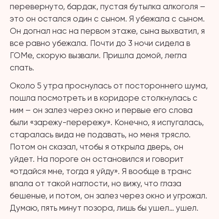
перевернуто, бардак, пустая бутылка алкоголя –
это он остался один с сыном. Я убежала с сыном.
Он догнал нас на первом этаже, сына выхватил, я
все равно убежала. Почти до 3 ночи сидела в
ГОМе, скорую вызвали. Пришла домой, легла
спать.
Около 5 утра проснулась от постороннего шума,
пошла посмотреть и в коридоре столкнулась с
ним – он залез через окно и первые его слова
были «зарежу-перережу». Конечно, я испугалась,
старалась вида не подавать, но меня трясло.
Потом он сказал, чтобы я открыла дверь, он
уйдет. На пороге он остановился и говорит
«отдайся мне, тогда я уйду». Я вообще в транс
впала от такой наглости, но вижу, что глаза
бешеные, и потом, он залез через окно и угрожал.
Думаю, пять минут позора, лишь бы ушел… ушел.