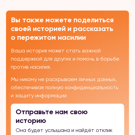
Вы также можете поделиться
своей историей и рассказать
о пережитом насилии
Ваша история может стать важной
поддержкой для других и помочь в борьбе
против насилия.
Мы никому не раскрываем личных данных,
обеспечивая полную конфиденциальность
и защиту информации
Отправьте нам свою
историю
Она будет услышана и найдёт отклик