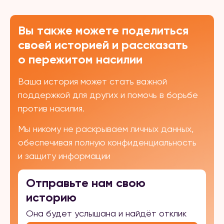
Вы также можете поделиться
своей историей и рассказать
о пережитом насилии
Ваша история может стать важной
поддержкой для других и помочь в борьбе
против насилия.
Мы никому не раскрываем личных данных,
обеспечивая полную конфиденциальность
и защиту информации
Отправьте нам свою
историю
Она будет услышана и найдёт отклик