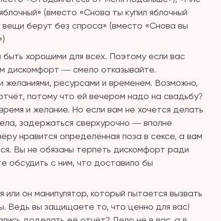
 яблочный» (вместо «Снова ты купил яблочный
мои вещи берут без спроса» (вместо «Снова вы
»)
ы быть хорошими для всех. Поэтому если вас
вам дискомфорт ― смело отказывайте.
и желаниями, ресурсами и временем. Возможно,
отчёт, потому что ей вечером надо на свадьбу?
время и желание. Но если вам не хочется делать
дела, задержаться сверхурочно ― вполне
ёру нравится определённая поза в сексе, а вам
тся. Вы не обязаны терпеть дискомфорт ради
е обсудить с ним, что доставило бы
 или он манипулятор, который пытается вызвать
ны. Ведь вы защищаете то, что ценно для вас!
лись доделать её отчёт? Дело не в вас, а в