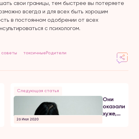
шать свои границы, тем быстрее вы потеряете
озможно всегда и для всех быть хорошим
ость в постоянном одобрении от всех
сультироваться с психологом.
советы
токсичныеРодители
Следующая статья
Они
оказались
хуже,
26 Июл 2020
чем
чужие
люди