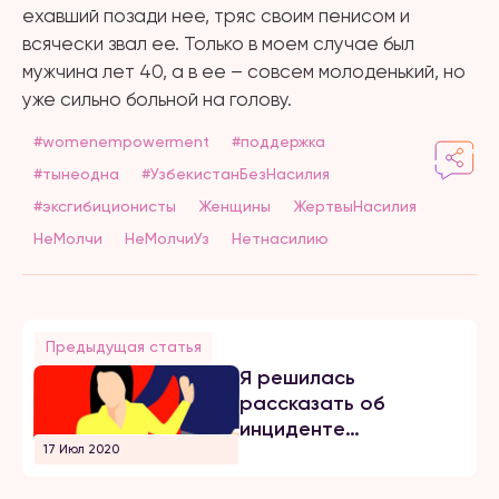
ехавший позади нее, тряс своим пенисом и
всячески звал ее. Только в моем случае был
мужчина лет 40, а в ее – совсем молоденький, но
уже сильно больной на голову.
#womenempowerment
#поддержка
#тынеодна
#УзбекистанБезНасилия
#эксгибиционисты
Женщины
ЖертвыНасилия
НеМолчи
НеМолчиУз
Нетнасилию
Предыдущая статья
Я решилась
рассказать об
инциденте
17 Июл 2020
начальству, но...